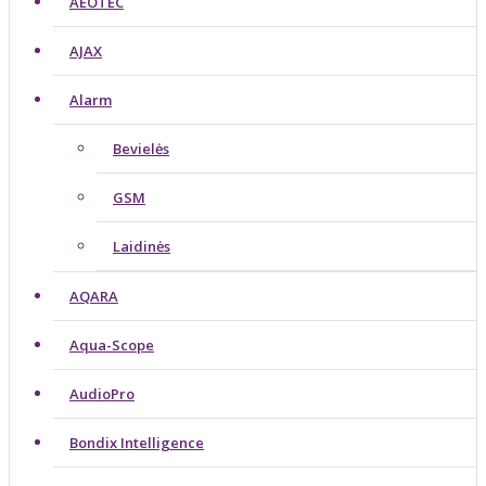
AEOTEC
AJAX
Alarm
Bevielės
GSM
Laidinės
AQARA
Aqua-Scope
AudioPro
Bondix Intelligence