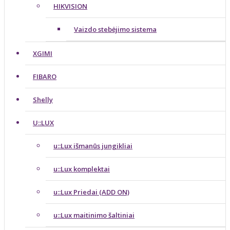
HIKVISION
Vaizdo stebėjimo sistema
XGIMI
FIBARO
Shelly
U::LUX
u::Lux išmanūs jungikliai
u::Lux komplektai
u::Lux Priedai (ADD ON)
u::Lux maitinimo šaltiniai