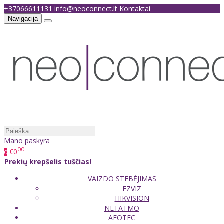
+37066611131
info@neoconnect.lt
Kontaktai
Navigacija
Mano paskyra
00
€0
0
Prekių krepšelis tuščias!
VAIZDO STEBĖJIMAS
EZVIZ
HIKVISION
NETATMO
AEOTEC