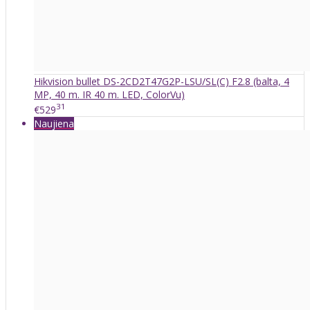
Hikvision bullet DS-2CD2T47G2P-LSU/SL(C) F2.8 (balta, 4
MP, 40 m. IR 40 m. LED, ColorVu)
31
€529
Naujiena