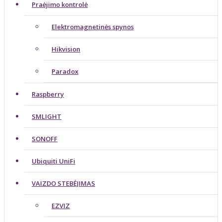
Praėjimo kontrolė
Elektromagnetinės spynos
Hikvision
Paradox
Raspberry
SMLIGHT
SONOFF
Ubiquiti UniFi
VAIZDO STEBĖJIMAS
EZVIZ