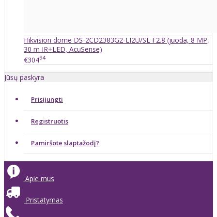
Hikvision dome DS-2CD2383G2-LI2U/SL F2.8 (juoda, 8 MP,
30 m IR+LED, AcuSense)
94
€304
Jūsų paskyra
Prisijungti
Registruotis
Pamiršote slaptažodį?
Apie mus
Pristatymas