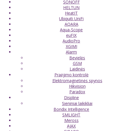
SONOFF
HELTUN
HeatIT
Ubiquiti UniFi
AQARA
Aqua-Scope
euFIX
AudioPro
XGIMI
Alarm
Bevielės
GSM
Laidinės
Praėjimo kontrolė
Elektromagnetinės spynos
Hikvision
Paradox
Displine
Sieniniai laikikliai
Bondix Intelligence
SMLIGHT
Meross
AJAX