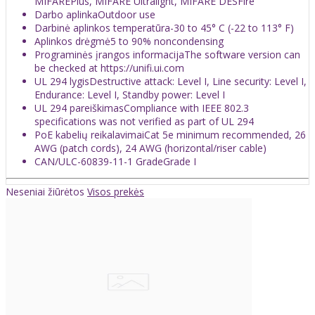
MIFAREPlus, MIFARE Ultralight, MIFARE DESFire
Darbo aplinka
Outdoor use
Darbinė aplinkos temperatūra
-30 to 45° C (-22 to 113° F)
Aplinkos drėgmė
5 to 90% noncondensing
Programinės įrangos informacija
The software version can
be checked at https://unifi.ui.com
UL 294 lygis
Destructive attack: Level I, Line security: Level I,
Endurance: Level I, Standby power: Level I
UL 294 pareiškimas
Compliance with IEEE 802.3
specifications was not verified as part of UL 294
PoE kabelių reikalavimai
Cat 5e minimum recommended, 26
AWG (patch cords), 24 AWG (horizontal/riser cable)
CAN/ULC-60839-11-1 Grade
Grade I
Neseniai žiūrėtos
Visos prekės