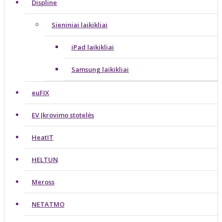
Displine
Sieniniai laikikliai
iPad laikikliai
Samsung laikikliai
euFIX
EV Įkrovimo stotelės
HeatIT
HELTUN
Meross
NETATMO