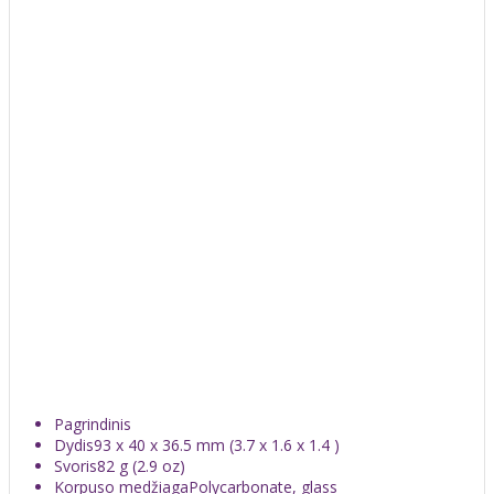
Pagrindinis
Dydis
93 x 40 x 36.5 mm (3.7 x 1.6 x 1.4 )
Svoris
82 g (2.9 oz)
Korpuso medžiaga
Polycarbonate, glass