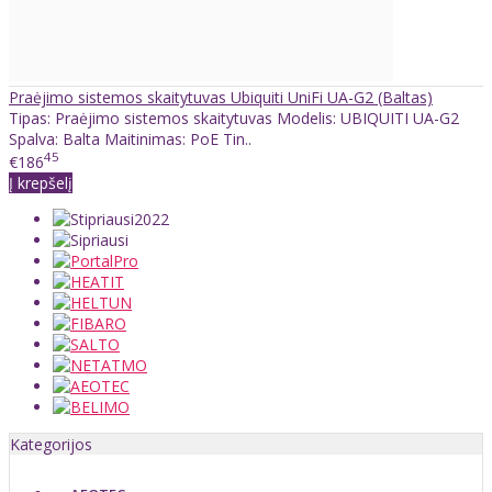
Praėjimo sistemos skaitytuvas Ubiquiti UniFi UA-G2 (Baltas)
Tipas: Praėjimo sistemos skaitytuvas Modelis: UBIQUITI UA-G2
Spalva: Balta Maitinimas: PoE Tin..
45
€186
Į krepšelį
Kategorijos