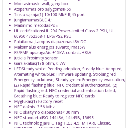
Montavimas
In wall, gang box
Atsparumas oro sąlygoms
IP55
Tinklo sąsaja
(1) 10/100 MbE RJ45 port
Jungiamumas
BLE 4.1
Maitinimo metodas
PoE
UL certifications
UL 294 Power-limited Class 2 PSU, UL
60950-1/62368-1 LPS/PS2 PSU
Palaikoma įtampos diapazonas
48V DC
Maksimalus energijos suvartojimas
5W
ES/EMP apsauga
Air: ±15kV, contact: ±8kV
Jutikliai
Proximity sensor
Garsiakalbis
(1) 8 ohm, 0.7W
LED
Steady white: Pending adoption, Steady blue: Adopted,
Alternating white/blue: Firmware updating, Strobing red:
Emergency lockdown, Steady green: Emergency evacuation,
(2) Rapid flashing blue: NFC credential authenticated, (2)
Rapid flashing red: NFC credential authentication failed,
Breathing blue: Ready to register NFC cards
Mygtukas
(1) Factory-reset
NFC dažnis
13.56 MHz
NFC skaitymo diapazonas
< 30 mm
NFC standartai
ISO 14443A, 14443B, 15693
NFC technologija
NFC Tag 1,2,3,4,5, MIFARE Classic,