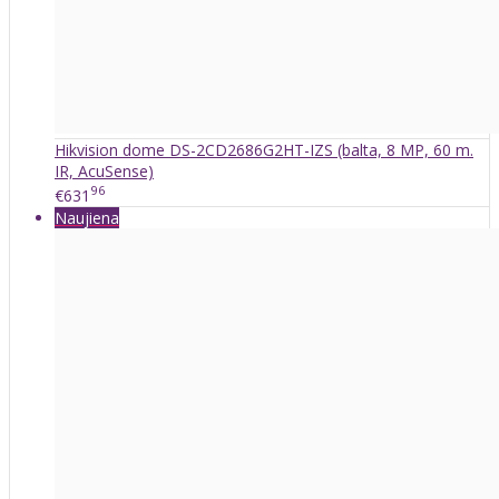
Hikvision dome DS-2CD2686G2HT-IZS (balta, 8 MP, 60 m.
IR, AcuSense)
96
€631
Naujiena