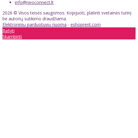
info@neoconnect.lt
2026 © Visos teisės saugomos. Kopijuoti, platinti svetainės turinį
be autorių sutikimo draudžiama.
Elektroninių parduotuvių nuoma
-
eshoprent.com
Rašyti
Skambinti