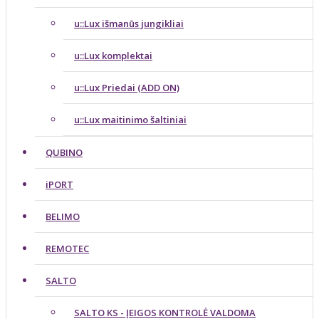
u::Lux išmanūs jungikliai
u::Lux komplektai
u::Lux Priedai (ADD ON)
u::Lux maitinimo šaltiniai
QUBINO
iPORT
BELIMO
REMOTEC
SALTO
SALTO KS - ĮEIGOS KONTROLĖ VALDOMA