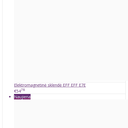
Elektromagnetinė sklendė EFF EFF E7E
78
€54
Naujiena