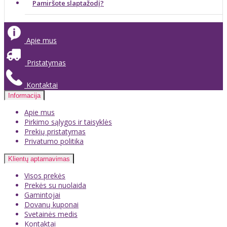
Pamiršote slaptažodį?
Apie mus
Pristatymas
Kontaktai
Informacija
Apie mus
Pirkimo sąlygos ir taisyklės
Prekių pristatymas
Privatumo politika
Klientų aptarnavimas
Visos prekės
Prekės su nuolaida
Gamintojai
Dovanų kuponai
Svetainės medis
Kontaktai