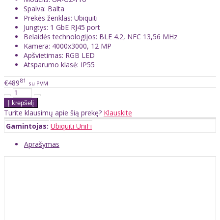
Spalva: Balta
Prekės ženklas: Ubiquiti
Jungtys: 1 GbE RJ45 port
Belaidės technologijos: BLE 4.2, NFC 13,56 MHz
Kamera: 4000x3000, 12 MP
Apšvietimas: RGB LED
Atsparumo klasė: IP55
81
€489
su PVM
Turite klausimų apie šią prekę?
Klauskite
Gamintojas:
Ubiquiti UniFi
Aprašymas