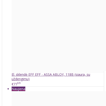
El. sklendė EFF EFF - ASSA ABLOY, 118B (siaura, su
uždengimu)
59
€77
Naujiena