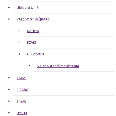
Ubiquiti UniFi
VAIZDO STEBĖJIMAS
DAHUA
EZVIZ
HIKVISION
Vaizdo stebėjimo sistema
XGIMI
FIBARO
Shelly
U::LUX