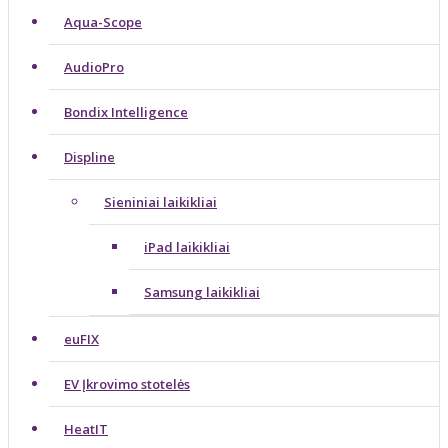
Aqua-Scope
AudioPro
Bondix Intelligence
Displine
Sieniniai laikikliai
iPad laikikliai
Samsung laikikliai
euFIX
EV Įkrovimo stotelės
HeatIT