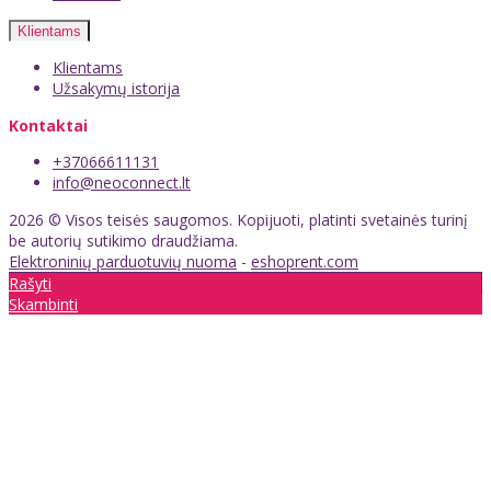
Klientams
Klientams
Užsakymų istorija
Kontaktai
+37066611131
info@neoconnect.lt
2026 © Visos teisės saugomos. Kopijuoti, platinti svetainės turinį
be autorių sutikimo draudžiama.
Elektroninių parduotuvių nuoma
-
eshoprent.com
Rašyti
Skambinti