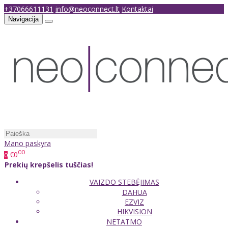
+37066611131
info@neoconnect.lt
Kontaktai
Navigacija
Mano paskyra
00
€0
0
Prekių krepšelis tuščias!
VAIZDO STEBĖJIMAS
DAHUA
EZVIZ
HIKVISION
NETATMO