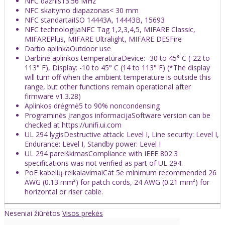
NFC dažnis
13.56 MHz
NFC skaitymo diapazonas
< 30 mm
NFC standartai
ISO 14443A, 14443B, 15693
NFC technologija
NFC Tag 1,2,3,4,5, MIFARE Classic,
MIFAREPlus, MIFARE Ultralight, MIFARE DESFire
Darbo aplinka
Outdoor use
Darbinė aplinkos temperatūra
Device: -30 to 45° C (-22 to
113° F), Display: -10 to 45° C (14 to 113° F) (*The display
will turn off when the ambient temperature is outside this
range, but other functions remain operational after
firmware v1.3.28)
Aplinkos drėgmė
5 to 90% noncondensing
Programinės įrangos informacija
Software version can be
checked at https://unifi.ui.com
UL 294 lygis
Destructive attack: Level I, Line security: Level I,
Endurance: Level I, Standby power: Level I
UL 294 pareiškimas
Compliance with IEEE 802.3
specifications was not verified as part of UL 294.
PoE kabelių reikalavimai
Cat 5e minimum recommended 26
AWG (0.13 mm²) for patch cords, 24 AWG (0.21 mm²) for
horizontal or riser cable.
Neseniai žiūrėtos
Visos prekės