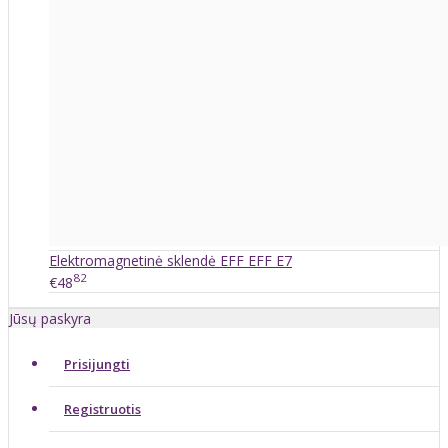
Elektromagnetinė sklendė EFF EFF E7
82
€48
Jūsų paskyra
Prisijungti
Registruotis