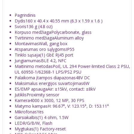
Pagrindinis
Dydis
160 x 40.4 x 40.55 mm (6.3 x 1.59 x 1.6 )
Svoris
136 g (4.8 oz)
Korpuso medžiaga
Polycarbonate, glass
Tvirtinimo medžiaga
Aluminum alloy
Montavimas
Wall, gang box
Atsparumas oro sąlygoms
IP55
Tinklo sąsaja
(1) GbE RJ45 port
Jungiamumas
BLE 4.2, NFC
Maitinimo metodas
PoE, UL 294 Power-limited Class 2 PSU,
UL 60950-1/62368-1 LPS/PS2 PSU
Palaikoma įtampos diapazonas
48V DC
Maksimalus energijos suvartojimas
6W
ES/EMP apsauga
Air: ±15kV, contact: ±8kV
Jutiklis
Proximity sensor
Kamera
4000 x 3000, 12 MP, 30 FPS
Matymo kampas
H: 96.67°, V: 123.15°, D: 153.11°
Mikrofonas
Yes
Garsiakalbis
(1) 4 ohm, 1.5W
LED
R/G/B/W, Flash
Mygtukas
(1) Factory-reset