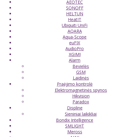
AEOTEC
SONOFF
HELTUN
HeatIT
Ubiquiti UniFi
AQARA
Aqua-Scope
euFIX
AudioPro
XGIMI
Alarm
Bevielės
GSM
Laidinės
Praėjimo kontrolė
Elektromagnetinės spynos
Hikvision
Paradox
Displine
Sieniniai laikikliai
Bondix Intelligence
SMLIGHT
Meross