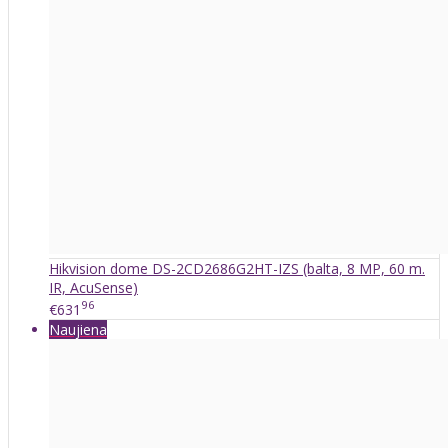
Hikvision dome DS-2CD2686G2HT-IZS (balta, 8 MP, 60 m.
IR, AcuSense)
96
€631
Naujiena