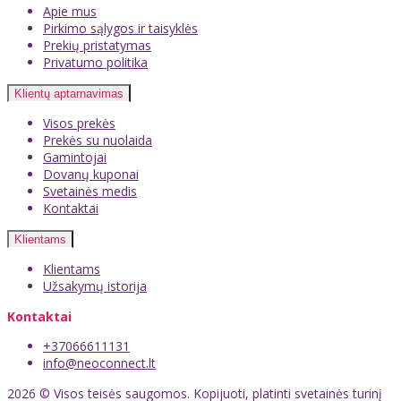
Apie mus
Pirkimo sąlygos ir taisyklės
Prekių pristatymas
Privatumo politika
Klientų aptarnavimas
Visos prekės
Prekės su nuolaida
Gamintojai
Dovanų kuponai
Svetainės medis
Kontaktai
Klientams
Klientams
Užsakymų istorija
Kontaktai
+37066611131
info@neoconnect.lt
2026 © Visos teisės saugomos. Kopijuoti, platinti svetainės turinį