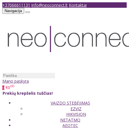
+37066611131
info@neoconnect.lt
Kontaktai
Navigacija
Mano paskyra
00
€0
0
Prekių krepšelis tuščias!
VAIZDO STEBĖJIMAS
EZVIZ
HIKVISION
NETATMO
AEOTEC