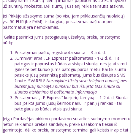
Užsakymams į Kuršių Neriją imamas papildomas 20 EUR dydžio
už siuntinį, mokestis. Dėl siuntų į užsienį reikia teirautis atskirai.
Jei Pirkėjo užsakymo suma (po visų jam priklausančių nuolaidų)
yra 50 EUR (be PVM) ir daugiau, pristatymas paštu ar per
paštomatus yra nemokamas.
Galite pasirinkti Jums patogiausią užsakytų prekių pristatymo
būdą:
Pristatymas paštu, registruota siunta - 3-5 d. d.;
„Omniva“ arba „LP Express“ paštomatais - 1-2 d. d. Tai
patogus ir paprastas būdas atsisiųsti siuntą, nes ją atsiimti
galėsite bet kuriuo Jums patogiu paros metu. Kai tik siunta
pasieks Jūsų pasirinktą paštomatą, Jums bus išsiųsta SMS
žinutė. SVARBU!
Nurodykite tikslų savo telefono numerį, nes
būtent Jūsų nurodytu numeriu bus išsiųsta SMS žinutė su
siuntos atsiėmimo iš paštomato informacija
Pristatymas „LP Express“ kurjerių tarnybą - 1-2 d. d. Siunta
bus įteikta Jums (Jūsų šeimos nariui ir pan.) į rankas - tai
patogiausias būdas atsisiųsti siuntą.
Jeigu Pardavėjas pirkimo-pardavimo sutarties sudarymo momentu
neturi reikiamos prekės sandėlyje, prekė užsakoma tiesiai iš
gamintojo, dėl ko prekių pristatymo terminai gali keistis ir apie tai