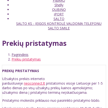
FIBARO
Shelly
QUBINO
iPORT
SALTO
SALTO KS - ĮEIGOS KONTROLĖ VALDOMA TELEFONU
SALTO SMILE
Prekių pristatymas
Pagrindinis
Prekių pristatymas
PREKIŲ PRISTATYMAS
Užsakytos prekės interneto
parduotuvėje
neoconnect.lt
pristatomos visoje Lietuvoje per 1-5
darbo dienas po visų užsakytų prekių kainos apmokėjimo;
užsakymo diena į pristatymo terminą neįskaičiuojama.
Pristatymo mokestis priklauso nuo pasirinkto pristatymo būdo.