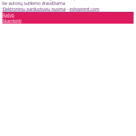
be autorių sutikimo draudžiama.
Elektroninių parduotuvių nuoma
-
eshoprent.com
Rašyti
Skambinti