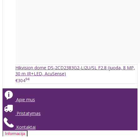
Hikvision dome DS-2CD2383G2-LI2U/SL F2.8 (juoda, 8 MP,
30 m IR+LED, AcuSense)
94
€304
Apie mus
Pristatymas
Kontaktai
Informacija