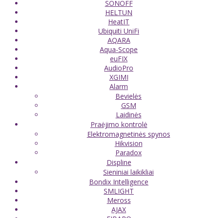
SONOFF
HELTUN
HeatIT
Ubiquiti UniFi
AQARA
Aqua-Scope
euFIX
AudioPro
XGIMI
Alarm
Bevielės
GSM
Laidinės
Praėjimo kontrolė
Elektromagnetinės spynos
Hikvision
Paradox
Displine
Sieniniai laikikliai
Bondix Intelligence
SMLIGHT
Meross
AJAX