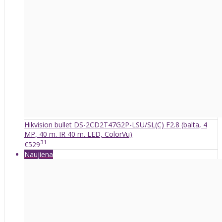
Hikvision bullet DS-2CD2T47G2P-LSU/SL(C) F2.8 (balta, 4
MP, 40 m. IR 40 m. LED, ColorVu)
31
€529
Naujiena