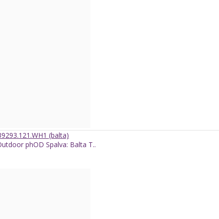
39293.121.WH1 (balta)
Outdoor phOD Spalva: Balta T..