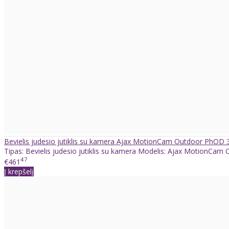
Bevielis judesio jutiklis su kamera Ajax MotionCam Outdoor PhOD 
Tipas: Bevielis judesio jutiklis su kamera Modelis: Ajax MotionCam 
47
€461
Į krepšelį