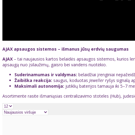
AJAX apsaugos sistemos – išmanus jūsų erdvių saugumas
AJAX
– tai naujausios kartos belaidės apsaugos sistemos, kurios le
apsaugą nuo įsilaužimų, gaisro bei vandens nuotėkio.
Suderinamumas ir valdymas:
belaidžiai įrenginiai nepažei
Žaibiška reakcija:
saugus, koduotas
Jeweller
ryšys signalą a
Maksimali autonomija:
jutiklių baterijos tarnauja iki 5–7 m
Asortimente rasite išmaniąsias centralizavimo stoteles (Hub), judesio 