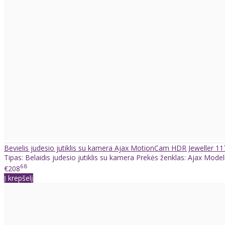
Bevielis judesio jutiklis su kamera Ajax MotionCam HDR Jeweller 1
Tipas: Belaidis judesio jutiklis su kamera Prekės ženklas: Ajax Mode
68
€208
Į krepšelį