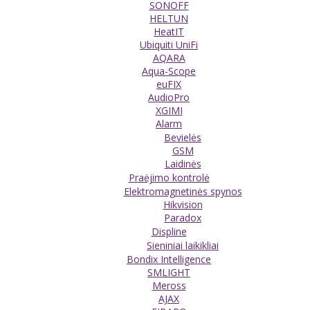
SONOFF
HELTUN
HeatIT
Ubiquiti UniFi
AQARA
Aqua-Scope
euFIX
AudioPro
XGIMI
Alarm
Bevielės
GSM
Laidinės
Praėjimo kontrolė
Elektromagnetinės spynos
Hikvision
Paradox
Displine
Sieniniai laikikliai
Bondix Intelligence
SMLIGHT
Meross
AJAX