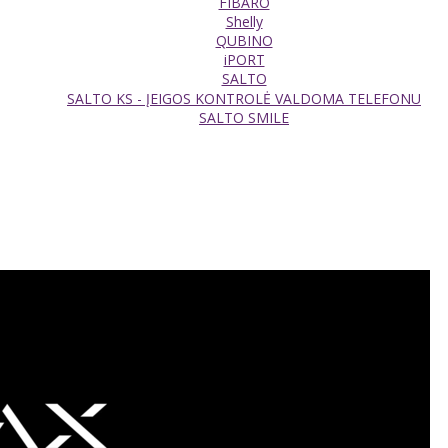
FIBARO
Shelly
QUBINO
iPORT
SALTO
SALTO KS - ĮEIGOS KONTROLĖ VALDOMA TELEFONU
SALTO SMILE