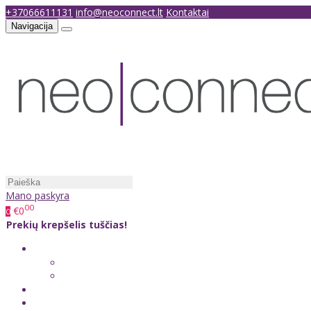
+37066611131
info@neoconnect.lt
Kontaktai
Navigacija
Mano paskyra
00
€0
0
Prekių krepšelis tuščias!