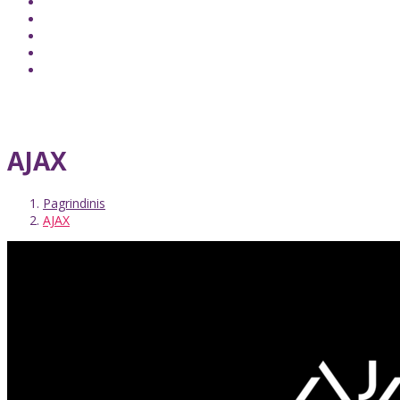
AJAX
Pagrindinis
AJAX