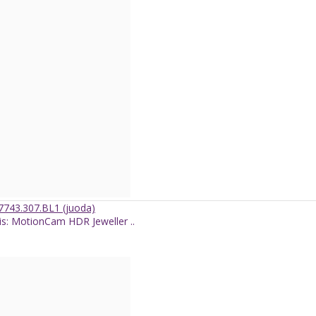
17743.307.BL1 (juoda)
lis: MotionCam HDR Jeweller ..