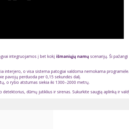
ngvai integruojamos į bet kokį
išmaniųjų namų
scenarijų. Ši pažangi
džia interjero, o visa sistema patogiai valdoma nemokama programėle
pie pavojų perduoda per 0,15 sekundės dalį.
etų, o ryšio atstumas siekia iki 1300–2000 metrų.
detektorius, dūmų jutiklius ir sirenas. Sukurkite saugią aplinką ir vald