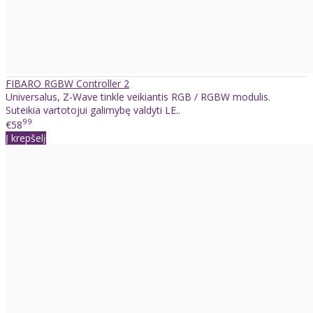
FIBARO RGBW Controller 2
Universalus, Z-Wave tinkle veikiantis RGB / RGBW modulis.
Suteikia vartotojui galimybę valdyti LE..
99
€58
Į krepšelį