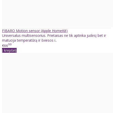
FIBARO Motion sensor (Apple HomeKit)
Universalus multisensorius. Prietaisas ne tik aptinka judėsį bet ir
matuoja temperatūrą ir šviesos i..
99
€66
Į krepšelį