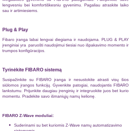
lengvesniu bei komfortiškesniu gyvenimu. Pagaliau atraskite laiko
sau ir artimiesiems.
Plug & Play
Fibaro įranga labai lengvai diegiama ir naudojama. PLUG & PLAY
įrenginiai yra paruošti naudojimui tiesiai nuo išpakavimo momento ir
trumpos konfigūracijos.
Tyrinėkite FIBARO sistemą
Susipažinkite su FIBARO įranga ir nesustokite atrasti visų šios
siūlomos įrangos funkcijų. Gyvenkite patogiai, naudojantis FIBARO
lankstumu. Prijunkite daugiau įrenginių ir integruokite juos bet kurio
momentu. Pradėkite savo išmaniųjų namų kelionę.
FIBARO Z-Wave moduliai:
Suderinami su bet kuriomis Z-Wave namų automatizavimo
sistemomis