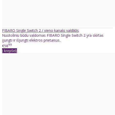
FIBARO Single Switch 2 / vieno kanalo valdiklis
Nuotoliniu būdu valdomas FIBARO Single Switch 2 yra skirtas
įjungti ir išjungti elektros prietaisus..
99
€58
Į krepšelį