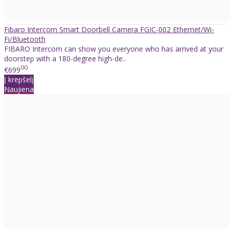
Fibaro Intercom Smart Doorbell Camera FGIC-002 Ethernet/Wi-
Fi/Bluetooth
FIBARO Intercom can show you everyone who has arrived at your
doorstep with a 180-degree high-de..
00
€699
Į krepšelį
Naujiena