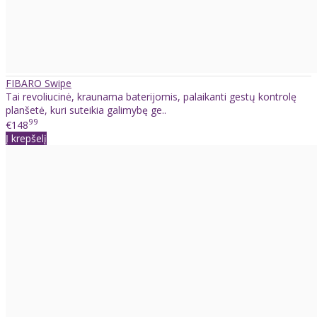
FIBARO Swipe
Tai revoliucinė, kraunama baterijomis, palaikanti gestų kontrolę
planšetė, kuri suteikia galimybę ge..
99
€148
Į krepšelį