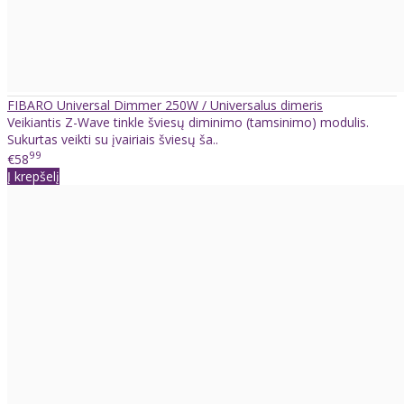
FIBARO Universal Dimmer 250W / Universalus dimeris
Veikiantis Z-Wave tinkle šviesų diminimo (tamsinimo) modulis.
Sukurtas veikti su įvairiais šviesų ša..
99
€58
Į krepšelį