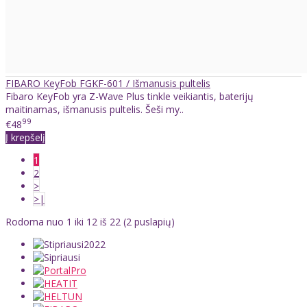
FIBARO KeyFob FGKF-601 / Išmanusis pultelis
Fibaro KeyFob yra Z-Wave Plus tinkle veikiantis, baterijų
maitinamas, išmanusis pultelis. Šeši my..
99
€48
Į krepšelį
1
2
>
>|
Rodoma nuo 1 iki 12 iš 22 (2 puslapių)