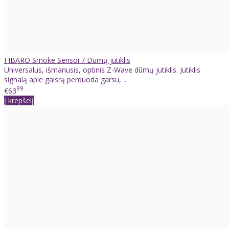
FIBARO Smoke Sensor / Dūmų jutiklis
Universalus, išmanusis, optinis Z-Wave dūmų jutiklis. Jutiklis
signalą apie gaisrą perduoda garsu, ..
99
€63
Į krepšelį