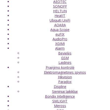
AEOTEC
SONOFF
HELTUN
HeatIT
Ubiquiti UniFi
AQARA
Aqua-Scope
euFIX
AudioPro
XGIMI
Alarm
Bevielės
GSM
Laidinės
Praėjimo kontrolė
Elektromagnetinės spynos
Hikvision
Paradox
Displine
Sieniniai laikikliai
Bondix Intelligence
SMLIGHT
Meross