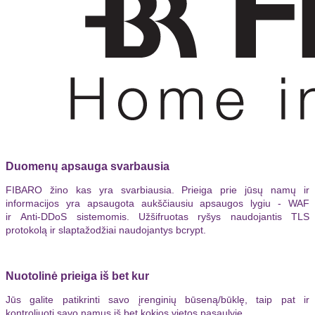
Duomenų apsauga svarbausia
FIBARO žino kas yra svarbiausia. Prieiga prie jūsų namų ir
informacijos yra apsaugota aukščiausiu apsaugos lygiu - WAF
ir Anti-DDoS sistemomis. Užšifruotas ryšys naudojantis TLS
protokolą ir slaptažodžiai naudojantys bcrypt.
Nuotolinė prieiga iš bet kur
Jūs galite patikrinti savo įrenginių būseną/būklę, taip pat ir
kontroliuoti savo namus iš bet kokios vietos pasaulyje.