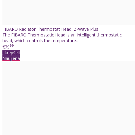
FIBARO Radiator Thermostat Head, Z-Wave Plus
The FIBARO Thermostatic Head is an intelligent thermostatic
head, which controls the temperature..
99
€79
Į krepšelį
Naujiena