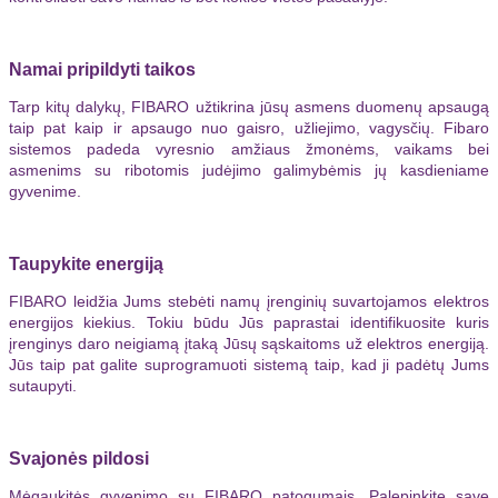
Namai pripildyti taikos
Tarp kitų dalykų, FIBARO užtikrina jūsų asmens duomenų apsaugą
taip pat kaip ir apsaugo nuo gaisro, užliejimo, vagysčių. Fibaro
sistemos padeda vyresnio amžiaus žmonėms, vaikams bei
asmenims su ribotomis judėjimo galimybėmis jų kasdieniame
gyvenime.
Taupykite energiją
FIBARO leidžia Jums stebėti namų įrenginių suvartojamos elektros
energijos kiekius. Tokiu būdu Jūs paprastai identifikuosite kuris
įrenginys daro neigiamą įtaką Jūsų sąskaitoms už elektros energiją.
Jūs taip pat galite suprogramuoti sistemą taip, kad ji padėtų Jums
sutaupyti.
Svajonės pildosi
Mėgaukitės gyvenimo su FIBARO patogumais. Palepinkite save