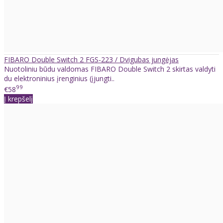
FIBARO Double Switch 2 FGS-223 / Dvigubas jungėjas
Nuotoliniu būdu valdomas FIBARO Double Switch 2 skirtas valdyti
du elektroninius įrenginius (įjungti..
99
€58
Į krepšelį