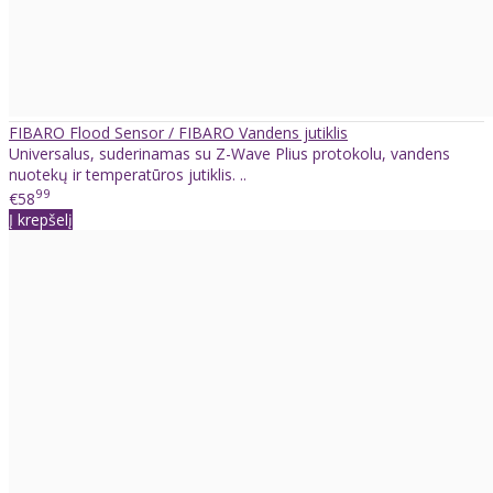
FIBARO Flood Sensor / FIBARO Vandens jutiklis
Universalus, suderinamas su Z-Wave Plius protokolu, vandens
nuotekų ir temperatūros jutiklis. ..
99
€58
Į krepšelį