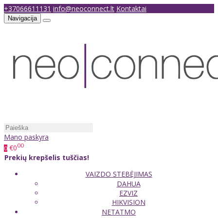
+37066611131
info@neoconnect.lt
Kontaktai
Navigacija
Mano paskyra
00
€0
0
Prekių krepšelis tuščias!
VAIZDO STEBĖJIMAS
DAHUA
EZVIZ
HIKVISION
NETATMO