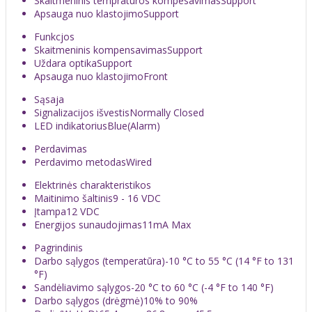
Skaitmeninis tempratūros kompesavimas
Support
Apsauga nuo klastojimo
Support
Funkcjos
Skaitmeninis kompensavimas
Support
Uždara optika
Support
Apsauga nuo klastojimo
Front
Sąsaja
Signalizacijos išvestis
Normally Closed
LED indikatorius
Blue(Alarm)
Perdavimas
Perdavimo metodas
Wired
Elektrinės charakteristikos
Maitinimo šaltinis
9 - 16 VDC
Įtampa
12 VDC
Energijos sunaudojimas
11mA Max
Pagrindinis
Darbo sąlygos (temperatūra)
-10 °C to 55 °C (14 °F to 131
°F)
Sandėliavimo sąlygos
-20 °C to 60 °C (-4 °F to 140 °F)
Darbo sąlygos (drėgmė)
10% to 90%