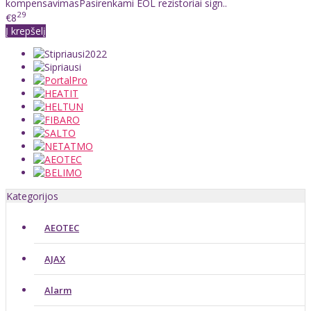
kompensavimasPasirenkami EOL rezistoriai sign..
29
€8
Į krepšelį
Kategorijos
AEOTEC
AJAX
Alarm