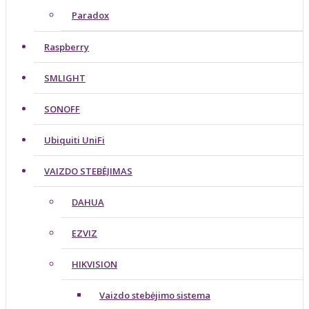
Paradox
Raspberry
SMLIGHT
SONOFF
Ubiquiti UniFi
VAIZDO STEBĖJIMAS
DAHUA
EZVIZ
HIKVISION
Vaizdo stebėjimo sistema