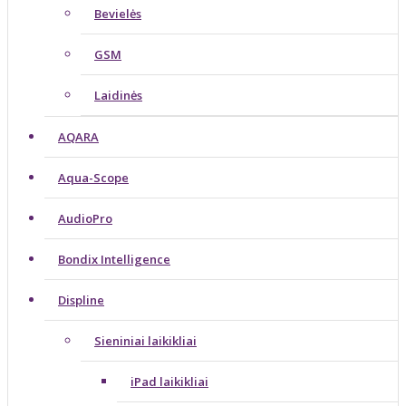
Bevielės
GSM
Laidinės
AQARA
Aqua-Scope
AudioPro
Bondix Intelligence
Displine
Sieniniai laikikliai
iPad laikikliai