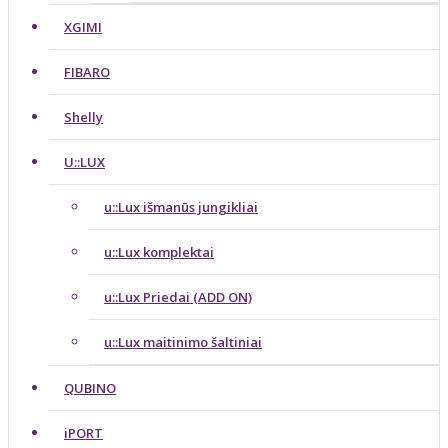
XGIMI
FIBARO
Shelly
U::LUX
u::Lux išmanūs jungikliai
u::Lux komplektai
u::Lux Priedai (ADD ON)
u::Lux maitinimo šaltiniai
QUBINO
iPORT