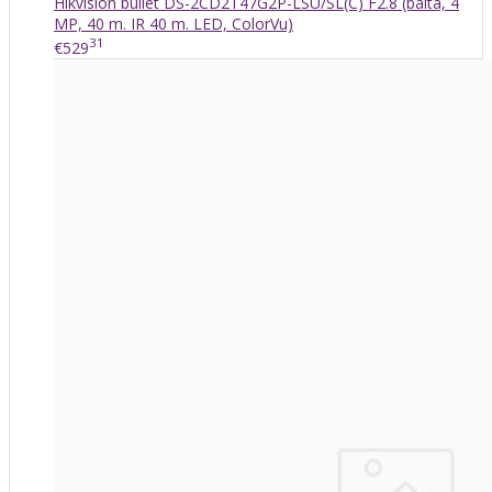
Hikvision bullet DS-2CD2T47G2P-LSU/SL(C) F2.8 (balta, 4
MP, 40 m. IR 40 m. LED, ColorVu)
31
€529