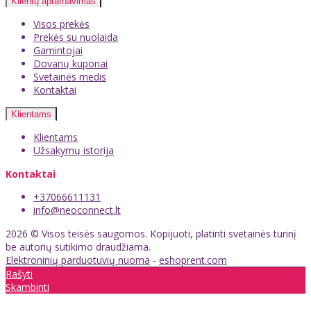
Klientų aptarnavimas
Visos prekės
Prekės su nuolaida
Gamintojai
Dovanų kuponai
Svetainės medis
Kontaktai
Klientams
Klientams
Užsakymų istorija
Kontaktai
+37066611131
info@neoconnect.lt
2026 © Visos teisės saugomos. Kopijuoti, platinti svetainės turinį
be autorių sutikimo draudžiama.
Elektroninių parduotuvių nuoma
-
eshoprent.com
Rašyti
Skambinti