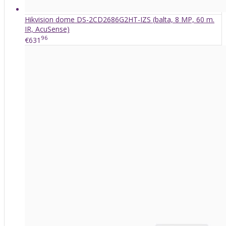
Hikvision dome DS-2CD2686G2HT-IZS (balta, 8 MP, 60 m.
IR, AcuSense)
96
€631