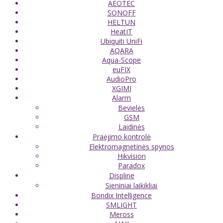
AEOTEC
SONOFF
HELTUN
HeatIT
Ubiquiti UniFi
AQARA
Aqua-Scope
euFIX
AudioPro
XGIMI
Alarm
Bevielės
GSM
Laidinės
Praėjimo kontrolė
Elektromagnetinės spynos
Hikvision
Paradox
Displine
Sieniniai laikikliai
Bondix Intelligence
SMLIGHT
Meross