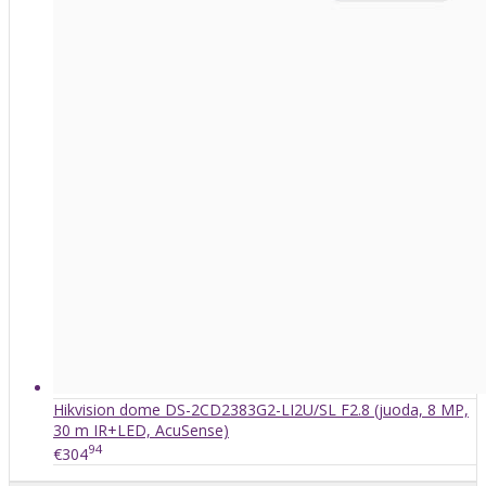
Hikvision dome DS-2CD2383G2-LI2U/SL F2.8 (juoda, 8 MP,
30 m IR+LED, AcuSense)
94
€304