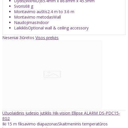
Dydis(WxHxD)
65.4mm x 86.8mm x 45.5mm
Svoris
68 g
Montavimo auštis
2.4 m to 3.6 m
Montavimo metodas
Wall
Naudojimas
Indoor
Laikiklis
Optional wall & ceiling accessory
Neseniai žiūrėtos
Visos prekės
Užuolaidinis judesio jutiklis Hik-vision Ellipse ALARM DS-PDC15-
EG2
Iki 15 m fiksavimo diapazonasSkaitmeninis temperatūros