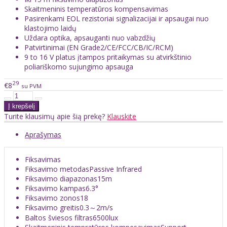
Skaitmeninis temperatūros kompensavimas
Pasirenkami EOL rezistoriai signalizacijai ir apsaugai nuo
klastojimo laidų
Uždara optika, apsauganti nuo vabzdžių
Patvirtinimai (EN Grade2/CE/FCC/CB/IC/RCM)
9 to 16 V platus įtampos pritaikymas su atvirkštinio
poliariškomo sujungimo apsauga
29
€8
su PVM
Turite klausimų apie šią prekę?
Klauskite
Aprašymas
Fiksavimas
Fiksavimo metodas
Passive Infrared
Fiksavimo diapazonas
15m
Fiksavimo kampas
6.3°
Fiksavimo zonos
18
Fiksavimo greitis
0.3～2m/s
Baltos šviesos filtras
6500lux