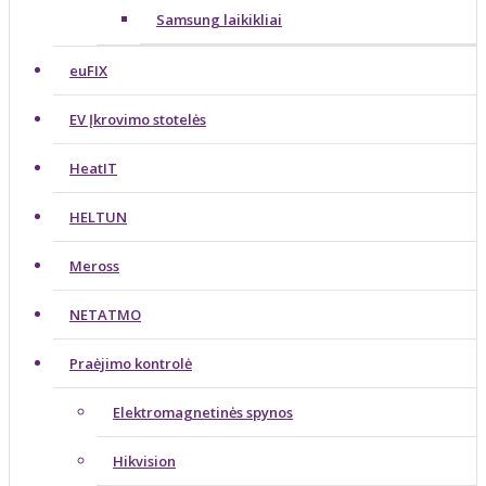
Samsung laikikliai
euFIX
EV Įkrovimo stotelės
HeatIT
HELTUN
Meross
NETATMO
Praėjimo kontrolė
Elektromagnetinės spynos
Hikvision