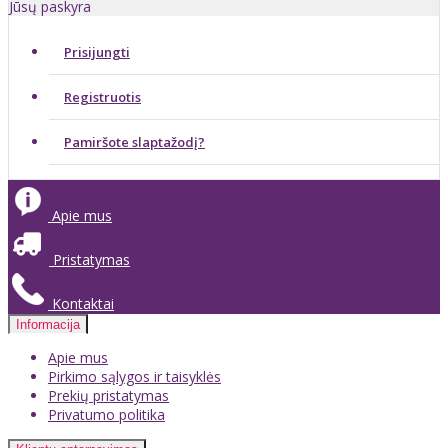
Jūsų paskyra
Prisijungti
Registruotis
Pamiršote slaptažodį?
Apie mus
Pristatymas
Kontaktai
Informacija
Apie mus
Pirkimo sąlygos ir taisyklės
Prekių pristatymas
Privatumo politika