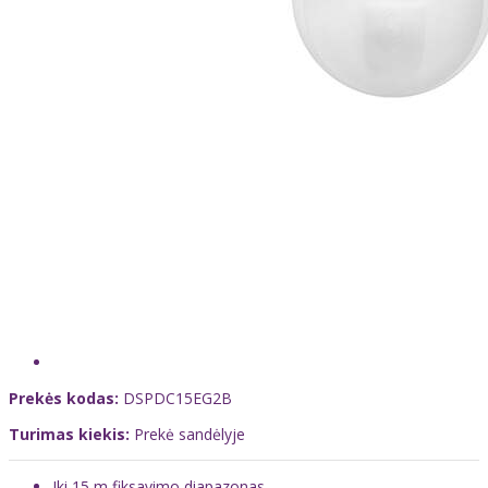
Prekės kodas:
DSPDC15EG2B
Turimas kiekis:
Prekė sandėlyje
Iki 15 m fiksavimo diapazonas