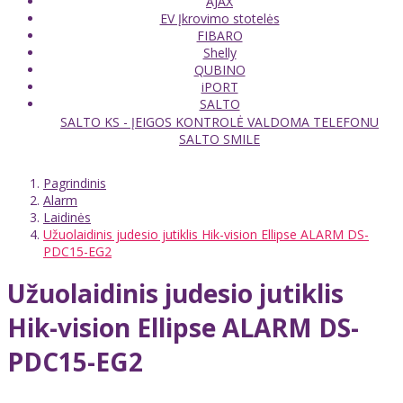
AJAX
EV Įkrovimo stotelės
FIBARO
Shelly
QUBINO
iPORT
SALTO
SALTO KS - ĮEIGOS KONTROLĖ VALDOMA TELEFONU
SALTO SMILE
Pagrindinis
Alarm
Laidinės
Užuolaidinis judesio jutiklis Hik-vision Ellipse ALARM DS-
PDC15-EG2
Užuolaidinis judesio jutiklis
Hik-vision Ellipse ALARM DS-
PDC15-EG2