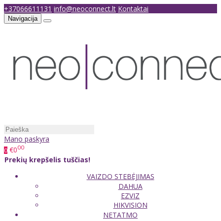
+37066611131
info@neoconnect.lt
Kontaktai
Navigacija
Mano paskyra
00
€0
0
Prekių krepšelis tuščias!
VAIZDO STEBĖJIMAS
DAHUA
EZVIZ
HIKVISION
NETATMO