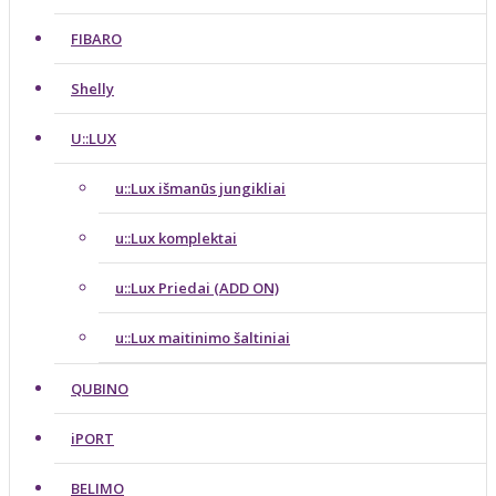
FIBARO
Shelly
U::LUX
u::Lux išmanūs jungikliai
u::Lux komplektai
u::Lux Priedai (ADD ON)
u::Lux maitinimo šaltiniai
QUBINO
iPORT
BELIMO