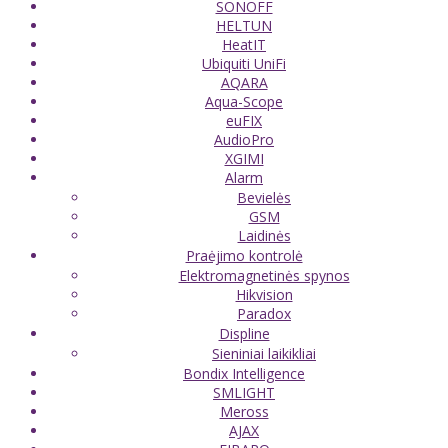
SONOFF
HELTUN
HeatIT
Ubiquiti UniFi
AQARA
Aqua-Scope
euFIX
AudioPro
XGIMI
Alarm
Bevielės
GSM
Laidinės
Praėjimo kontrolė
Elektromagnetinės spynos
Hikvision
Paradox
Displine
Sieniniai laikikliai
Bondix Intelligence
SMLIGHT
Meross
AJAX