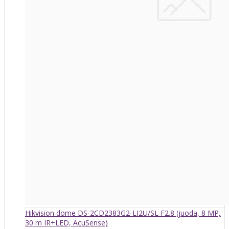
Hikvision dome DS-2CD2383G2-LI2U/SL F2.8 (juoda, 8 MP,
30 m IR+LED, AcuSense)