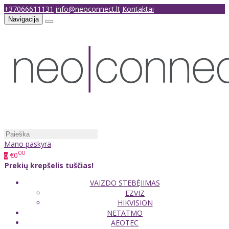
+37066611131
info@neoconnect.lt
Kontaktai
Navigacija
Mano paskyra
00
€0
0
Prekių krepšelis tuščias!
VAIZDO STEBĖJIMAS
EZVIZ
HIKVISION
NETATMO
AEOTEC