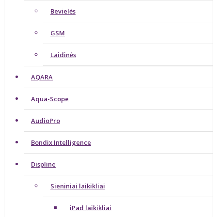
Bevielės
GSM
Laidinės
AQARA
Aqua-Scope
AudioPro
Bondix Intelligence
Displine
Sieniniai laikikliai
iPad laikikliai