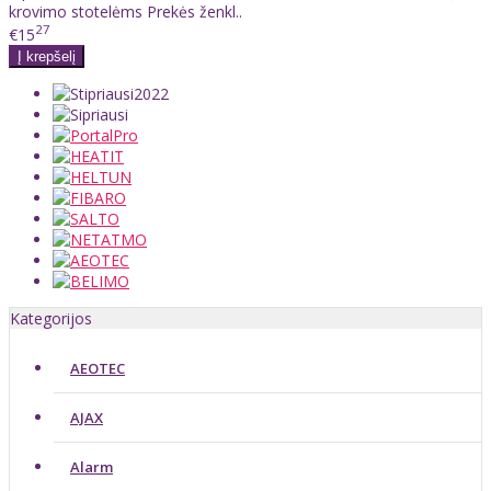
krovimo stotelėms Prekės ženkl..
27
€15
Kategorijos
AEOTEC
AJAX
Alarm