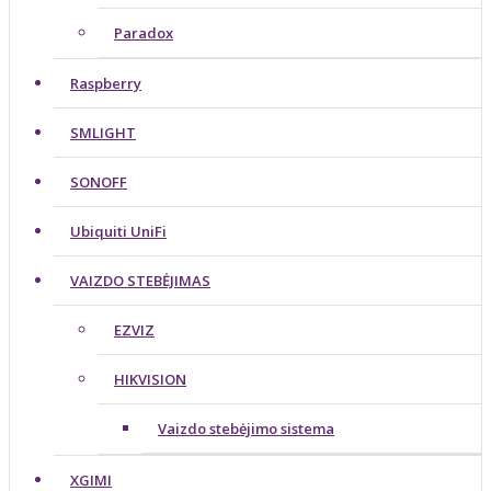
Paradox
Raspberry
SMLIGHT
SONOFF
Ubiquiti UniFi
VAIZDO STEBĖJIMAS
EZVIZ
HIKVISION
Vaizdo stebėjimo sistema
XGIMI