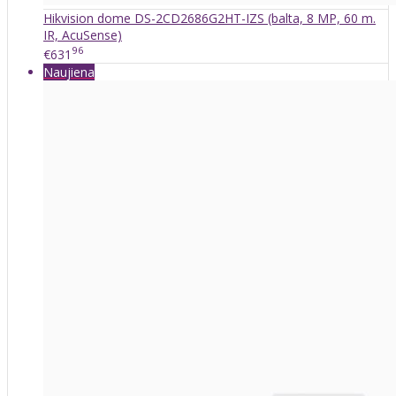
Hikvision dome DS-2CD2686G2HT-IZS (balta, 8 MP, 60 m.
IR, AcuSense)
96
€631
Naujiena