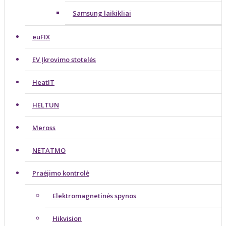
Samsung laikikliai
euFIX
EV Įkrovimo stotelės
HeatIT
HELTUN
Meross
NETATMO
Praėjimo kontrolė
Elektromagnetinės spynos
Hikvision