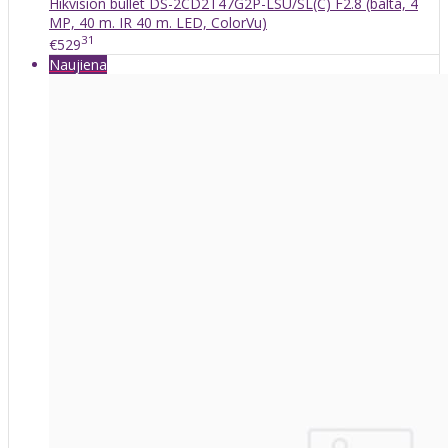
Hikvision bullet DS-2CD2T47G2P-LSU/SL(C) F2.8 (balta, 4
MP, 40 m. IR 40 m. LED, ColorVu)
31
€529
Naujiena