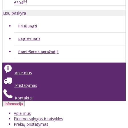
94
€304
Jūsų paskyra
Prisijungti
Registruotis
Pamiršote slaptažodį?
Apie mus
Pristatymas
Kontaktai
Informacija
Apie mus
Pirkimo sąlygos ir taisyklės
Prekių pristatymas