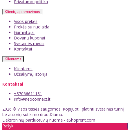
Privatumo politika
Klientų aptarnavimas
Visos prekės
Prekės su nuolaida
Gamintojai
Dovanų kuponai
Svetainės medis
Kontaktai
Klientams
Klientams
Užsakymų istorija
Kontaktai
+37066611131
info@neoconnect.lt
2026 © Visos teisės saugomos. Kopijuoti, platinti svetainės turinį
be autorių sutikimo draudžiama.
Elektroninių parduotuvių nuoma
-
eShoprent.com
Rašyk