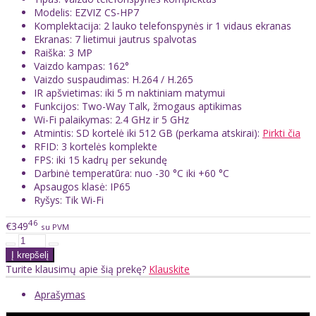
Modelis: EZVIZ CS-HP7
Komplektacija: 2 lauko telefonspynės ir 1 vidaus ekranas
Ekranas: 7 lietimui jautrus spalvotas
Raiška: 3 MP
Vaizdo kampas: 162°
Vaizdo suspaudimas: H.264 / H.265
IR apšvietimas: iki 5 m naktiniam matymui
Funkcijos: Two-Way Talk, žmogaus aptikimas
Wi-Fi palaikymas: 2.4 GHz ir 5 GHz
Atmintis: SD kortelė iki 512 GB (perkama atskirai):
Pirkti čia
RFID: 3 kortelės komplekte
FPS: iki 15 kadrų per sekundę
Darbinė temperatūra: nuo -30 °C iki +60 °C
Apsaugos klasė: IP65
Ryšys: Tik Wi-Fi
46
€349
su PVM
Turite klausimų apie šią prekę?
Klauskite
Aprašymas