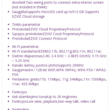
doorbell.Two wiring ports to connect extra interior screen
(not included in thekit)
Saugykla
Supports microSD card up to512 GB Supports
EZVIZ Cloud storage
Tinklo parametrai
Protokolai
EZVIZ Cloud ProprietaryProtocol
Sąsajos protokolas
EZVIZ Coud ProprietaryProtocol
Protokolai
EZVIZ Connect Protocol
Wi-Fi parametrai
Wi-Fi standartas
IEEE802.11b, 802.11g,802.11n, 802.11ac
Dažnio diapazonas
2.4G: 2.4 GHz ~ 2.4835 GHz5G: 5.15 GHz
~ 5.25 GHz
Kanalo dažnių juostos plotis
Supports 20MHz
Saugumas
64 / 128-bit WEP,WPA /WPA2, WPA-PSK / WPA2-
PSK
Perdavimo greitis
11b: 11Mbps, 11g: 54Mbps,11n: 150Mbps,
11ac: 433.3Mbps
Funkcijos
Keli skambėjimo tonai
Up to 20 ringtones
Funkcijos
Live view, playback,two-way talk, video call
Pagrindinis