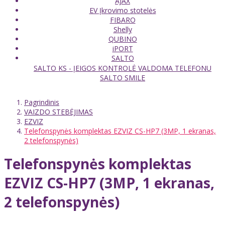
AJAX
EV Įkrovimo stotelės
FIBARO
Shelly
QUBINO
iPORT
SALTO
SALTO KS - ĮEIGOS KONTROLĖ VALDOMA TELEFONU
SALTO SMILE
Pagrindinis
VAIZDO STEBĖJIMAS
EZVIZ
Telefonspynės komplektas EZVIZ CS-HP7 (3MP, 1 ekranas,
2 telefonspynės)
Telefonspynės komplektas
EZVIZ CS-HP7 (3MP, 1 ekranas,
2 telefonspynės)