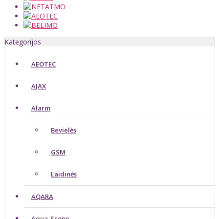
Kategorijos
AEOTEC
AJAX
Alarm
Bevielės
GSM
Laidinės
AQARA
Aqua-Scope