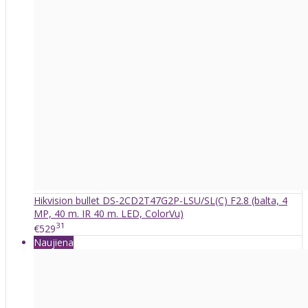
Hikvision bullet DS-2CD2T47G2P-LSU/SL(C) F2.8 (balta, 4
MP, 40 m. IR 40 m. LED, ColorVu)
31
€529
Naujiena