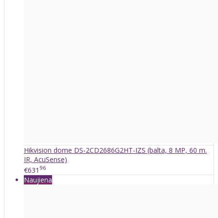
Hikvision dome DS-2CD2686G2HT-IZS (balta, 8 MP, 60 m.
IR, AcuSense)
96
€631
Naujiena