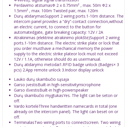
Perdavimo atstumas
Φ 2 x 0.75mm² , max. 50m Φ2 x
1.5mm² , max. 100m Twisted pair, max. 120m
Durų atidarymas
Support 2 wiring ports.1-10m distance. The
intercom panel provides a “dry”-contact connection,without
an electric current, to connect to the button for
automatedgate, gate breaking capacity: 12V / 2A
Atrakinimas (elektrinė atrakinimo plokštė)
Support 2 wiring
ports.1-10m distance. The electric strike plate or lock that
you order musthave a mechanical memory the power
supply to the electric strike plateor lock must not exceed
12V / 1.1A, otherwise should do as usermanual.
Durų atidarymo metodai
1.RFID badge unlock (Badges× 3
pcs) 2.App remote unlock 3.Indoor display unlock
Lauko durų skambučio sąsaja
Garso įvestis
Built-in high-sensitivitymicrophone
Garso išvestis
Built-in high-powerspeaker
Durų skambučio mygtukas
Yes. The light can be seton or
off.
Vardo kortelė
Three handwritten namecards in total (one
already on the intercom panel). The light can beset on or
off.
Terminalas
Two wiring ports to connectscreen. Two wiring