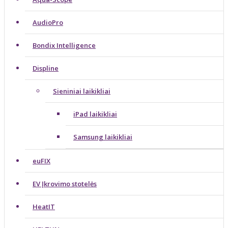
AudioPro
Bondix Intelligence
Displine
Sieniniai laikikliai
iPad laikikliai
Samsung laikikliai
euFIX
EV Įkrovimo stotelės
HeatIT