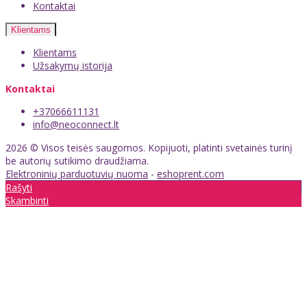
Kontaktai
Klientams
Klientams
Užsakymų istorija
Kontaktai
+37066611131
info@neoconnect.lt
2026 © Visos teisės saugomos. Kopijuoti, platinti svetainės turinį
be autorių sutikimo draudžiama.
Elektroninių parduotuvių nuoma
-
eshoprent.com
Rašyti
Skambinti