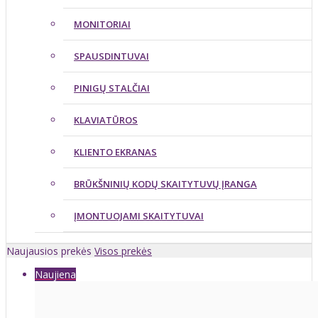
MONITORIAI
SPAUSDINTUVAI
PINIGŲ STALČIAI
KLAVIATŪROS
KLIENTO EKRANAS
BRŪKŠNINIŲ KODŲ SKAITYTUVŲ ĮRANGA
ĮMONTUOJAMI SKAITYTUVAI
Naujausios prekės
Visos prekės
Naujiena