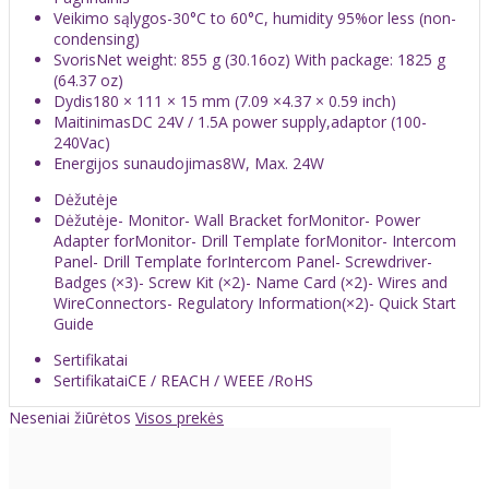
Veikimo sąlygos
-30°C to 60°C, humidity 95%or less (non-
condensing)
Svoris
Net weight: 855 g (30.16oz) With package: 1825 g
(64.37 oz)
Dydis
180 × 111 × 15 mm (7.09 ×4.37 × 0.59 inch)
Maitinimas
DC 24V / 1.5A power supply,adaptor (100-
240Vac)
Energijos sunaudojimas
8W, Max. 24W
Dėžutėje
Dėžutėje
- Monitor- Wall Bracket forMonitor- Power
Adapter forMonitor- Drill Template forMonitor- Intercom
Panel- Drill Template forIntercom Panel- Screwdriver-
Badges (×3)- Screw Kit (×2)- Name Card (×2)- Wires and
WireConnectors- Regulatory Information(×2)- Quick Start
Guide
Sertifikatai
Sertifikatai
CE / REACH / WEEE /RoHS
Neseniai žiūrėtos
Visos prekės