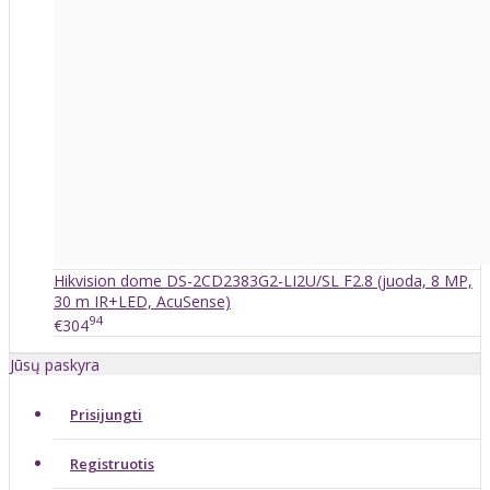
Hikvision dome DS-2CD2383G2-LI2U/SL F2.8 (juoda, 8 MP,
30 m IR+LED, AcuSense)
94
€304
Jūsų paskyra
Prisijungti
Registruotis