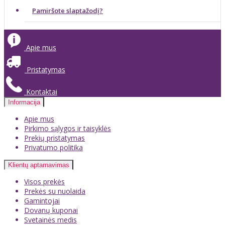
Pamiršote slaptažodį?
Apie mus
Pristatymas
Kontaktai
Informacija
Apie mus
Pirkimo sąlygos ir taisyklės
Prekių pristatymas
Privatumo politika
Klientų aptarnavimas
Visos prekės
Prekės su nuolaida
Gamintojai
Dovanų kuponai
Svetainės medis