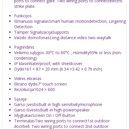
ports to connect gate. Two wiring ports to connectelectric
strike plate.
Funkcijos
Išmanusis signalas
Smart human motiondetection, Lingering
Detection
Tamper Signalizacija
Supports
Vaizdo domofonas
Long-distance video two-waytalk
Pagrindinis
Veikimo sąlygos
-30°C to 60°C , Humidity95% or less (non-
condensing)
IP klasė
Waterproof, with shieldcover
Dydis
161 × 87 × 20 mm (6.34 ×3.42 × 0.79 inch)
Vidinis ekranas
Ekrano dydis
7” touch screen
Rezoliucija
1024 × 600
Sąsaja
Garso įvestis
Built-in high-sensitivitymicrophone
Garso išvestis
Built-in high-powerspeaker
Mygtukas
Screen On / Off Button
Terminalas
Two wiring ports to connect1st outdoor
doorbell. Two wiring ports to connect 2nd outdoor