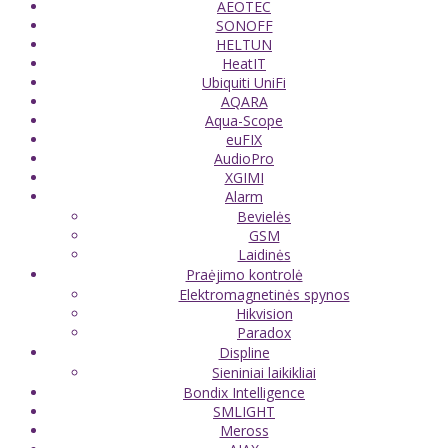
AEOTEC
SONOFF
HELTUN
HeatIT
Ubiquiti UniFi
AQARA
Aqua-Scope
euFIX
AudioPro
XGIMI
Alarm
Bevielės
GSM
Laidinės
Praėjimo kontrolė
Elektromagnetinės spynos
Hikvision
Paradox
Displine
Sieniniai laikikliai
Bondix Intelligence
SMLIGHT
Meross