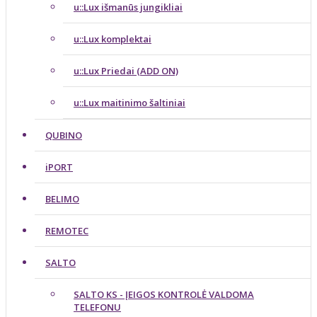
u::Lux išmanūs jungikliai
u::Lux komplektai
u::Lux Priedai (ADD ON)
u::Lux maitinimo šaltiniai
QUBINO
iPORT
BELIMO
REMOTEC
SALTO
SALTO KS - ĮEIGOS KONTROLĖ VALDOMA
TELEFONU