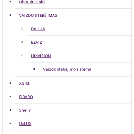
Ubiquiti UniFi
VAIZDO STEBĖJIMAS
DAHUA
EZVIZ
HIKVISION
Vaizdo stebėjimo sistema
XGIMI
FIBARO
Shelly
U::LUX