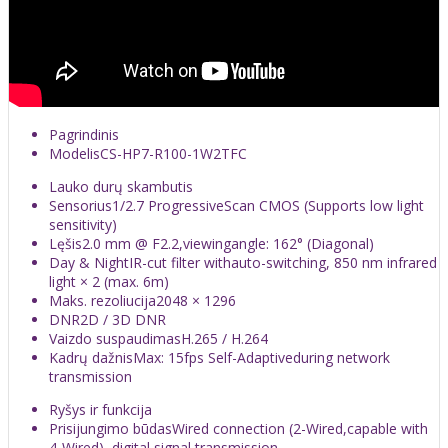
Pagrindinis
Modelis
CS-HP7-R100-1W2TFC
Lauko durų skambutis
Sensorius
1/2.7 ProgressiveScan CMOS (Supports low light
sensitivity)
Lęšis
2.0 mm @ F2.2,viewingangle: 162° (Diagonal)
Day & Night
IR-cut filter withauto-switching, 850 nm infrared
light × 2 (max. 6m)
Maks. rezoliucija
2048 × 1296
DNR
2D / 3D DNR
Vaizdo suspaudimas
H.265 / H.264
Kadrų dažnis
Max: 15fps Self-Adaptiveduring network
transmission
Ryšys ir funkcija
Prisijungimo būdas
Wired connection (2-Wired,capable with
4-Wired), digital signal transmission