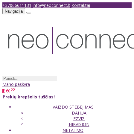
+37066611131
info@neoconnect.lt
Kontaktai
Navigacija
Mano paskyra
00
€0
0
Prekių krepšelis tuščias!
VAIZDO STEBĖJIMAS
DAHUA
EZVIZ
HIKVISION
NETATMO