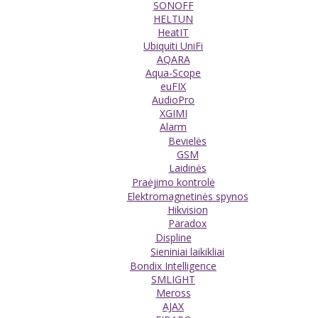
SONOFF
HELTUN
HeatIT
Ubiquiti UniFi
AQARA
Aqua-Scope
euFIX
AudioPro
XGIMI
Alarm
Bevielės
GSM
Laidinės
Praėjimo kontrolė
Elektromagnetinės spynos
Hikvision
Paradox
Displine
Sieniniai laikikliai
Bondix Intelligence
SMLIGHT
Meross
AJAX