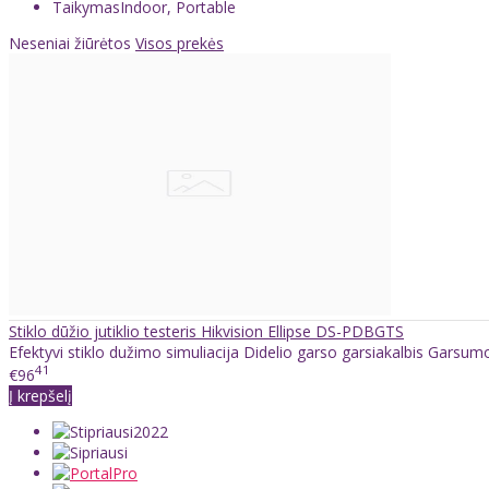
Taikymas
Indoor, Portable
Neseniai žiūrėtos
Visos prekės
Stiklo dūžio jutiklio testeris Hikvision Ellipse DS-PDBGTS
Efektyvi stiklo dužimo simuliacija Didelio garso garsiakalbis Garsumo
41
€96
Į krepšelį