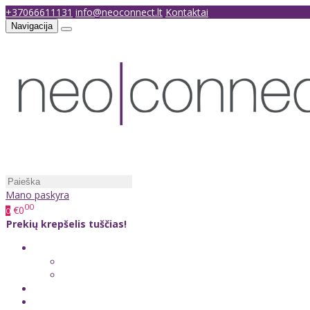
+37066611131
info@neoconnect.lt
Kontaktai
Navigacija
Mano paskyra
00
€0
0
Prekių krepšelis tuščias!