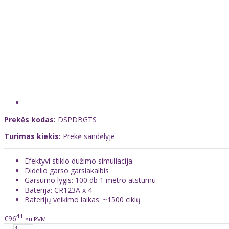
Prekės kodas:
DSPDBGTS
Turimas kiekis:
Prekė sandėlyje
Efektyvi stiklo dužimo simuliacija
Didelio garso garsiakalbis
Garsumo lygis: 100 db 1 metro atstumu
Baterija: CR123A x 4
Baterijų veikimo laikas: ~1500 ciklų
41
€96
su PVM