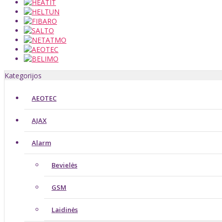
Kategorijos
AEOTEC
AJAX
Alarm
Bevielės
GSM
Laidinės