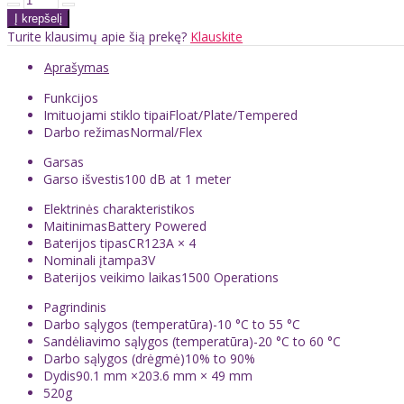
Turite klausimų apie šią prekę?
Klauskite
Aprašymas
Funkcijos
Imituojami stiklo tipai
Float/Plate/Tempered
Darbo režimas
Normal/Flex
Garsas
Garso išvestis
100 dB at 1 meter
Elektrinės charakteristikos
Maitinimas
Battery Powered
Baterijos tipas
CR123A × 4
Nominali įtampa
3V
Baterijos veikimo laikas
1500 Operations
Pagrindinis
Darbo sąlygos (temperatūra)
-10 °C to 55 °C
Sandėliavimo sąlygos (temperatūra)
-20 °C to 60 °C
Darbo sąlygos (drėgmė)
10% to 90%
Dydis
90.1 mm ×203.6 mm × 49 mm
520g