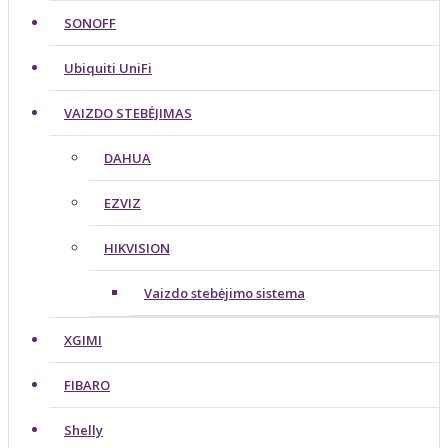
SONOFF
Ubiquiti UniFi
VAIZDO STEBĖJIMAS
DAHUA
EZVIZ
HIKVISION
Vaizdo stebėjimo sistema
XGIMI
FIBARO
Shelly