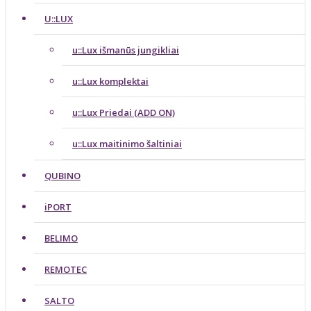
U::LUX
u::Lux išmanūs jungikliai
u::Lux komplektai
u::Lux Priedai (ADD ON)
u::Lux maitinimo šaltiniai
QUBINO
iPORT
BELIMO
REMOTEC
SALTO