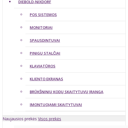
DIEBOLD-NIXDORF
POS SISTEMOS
MONITORIAI
SPAUSDINTUVAI
PINIGŲ STALČIAI
KLAVIATŪROS
KLIENTO EKRANAS
BRŪKŠNINIŲ KODŲ SKAITYTUVŲ ĮRANGA
ĮMONTUOJAMI SKAITYTUVAI
Naujausios prekės
Visos prekės