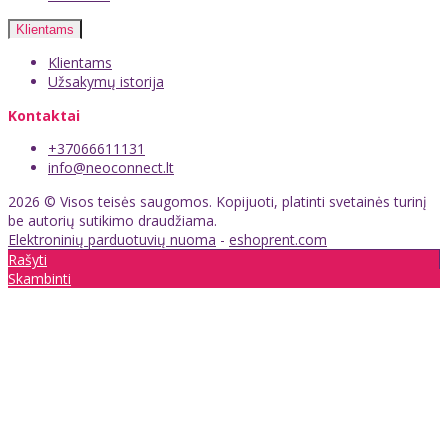
Klientams
Klientams
Užsakymų istorija
Kontaktai
+37066611131
info@neoconnect.lt
2026 © Visos teisės saugomos. Kopijuoti, platinti svetainės turinį
be autorių sutikimo draudžiama.
Elektroninių parduotuvių nuoma
-
eshoprent.com
Rašyti
Skambinti