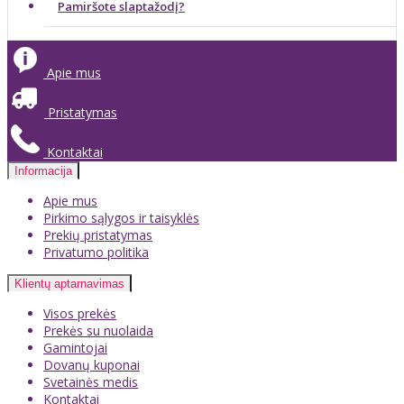
Pamiršote slaptažodį?
Apie mus
Pristatymas
Kontaktai
Informacija
Apie mus
Pirkimo sąlygos ir taisyklės
Prekių pristatymas
Privatumo politika
Klientų aptarnavimas
Visos prekės
Prekės su nuolaida
Gamintojai
Dovanų kuponai
Svetainės medis
Kontaktai