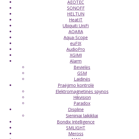
AEOTEC
SONOFF
HELTUN
HeatIT
Ubiquiti UniFi
AQARA
Aqua-Scope
euFIX
AudioPro
XGIMI
Alarm
Bevielės
GSM
Laidinės
Praėjimo kontrolė
Elektromagnetinės spynos
Hikvision
Paradox
Displine
Sieniniai laikikliai
Bondix Intelligence
SMLIGHT
Meross