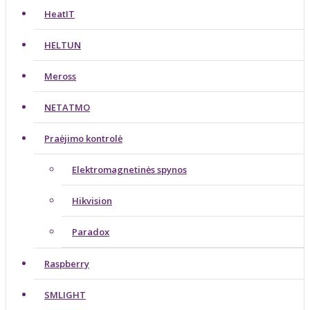
HeatIT
HELTUN
Meross
NETATMO
Praėjimo kontrolė
Elektromagnetinės spynos
Hikvision
Paradox
Raspberry
SMLIGHT