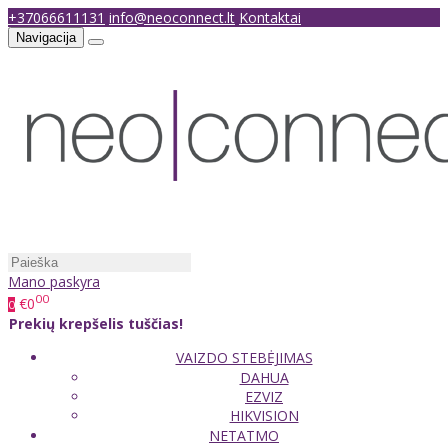
+37066611131
info@neoconnect.lt
Kontaktai
Navigacija
Mano paskyra
00
€0
0
Prekių krepšelis tuščias!
VAIZDO STEBĖJIMAS
DAHUA
EZVIZ
HIKVISION
NETATMO