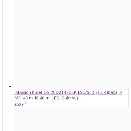
Hikvision bullet DS-2CD2T47G2P-LSU/SL(C) F2.8 (balta, 4
MP, 40 m. IR 40 m. LED, ColorVu)
31
€529