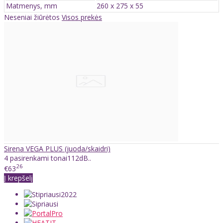
Matmenys, mm
260 x 275 x 55
Neseniai žiūrėtos
Visos prekės
Sirena VEGA PLUS (juoda/skaidri)
4 pasirenkami tonai112dB..
26
€63
Į krepšelį