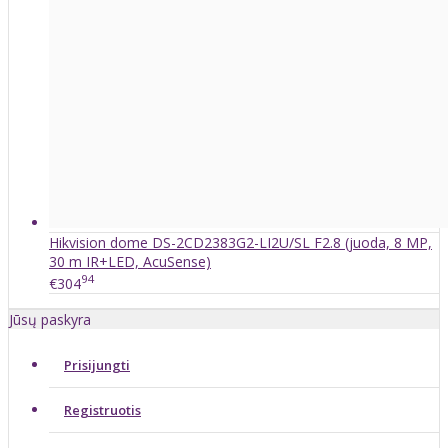
Hikvision dome DS-2CD2383G2-LI2U/SL F2.8 (juoda, 8 MP,
30 m IR+LED, AcuSense)
94
€304
Jūsų paskyra
Prisijungti
Registruotis