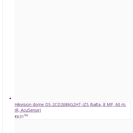
Hikvision dome DS-2CD2686G2HT-IZS (balta, 8 MP, 60 m.
IR, AcuSense)
96
€631