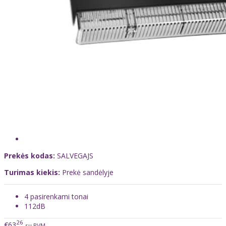
Prekės kodas:
SALVEGAJS
Turimas kiekis:
Prekė sandėlyje
4 pasirenkami tonai
112dB
26
€63
su PVM