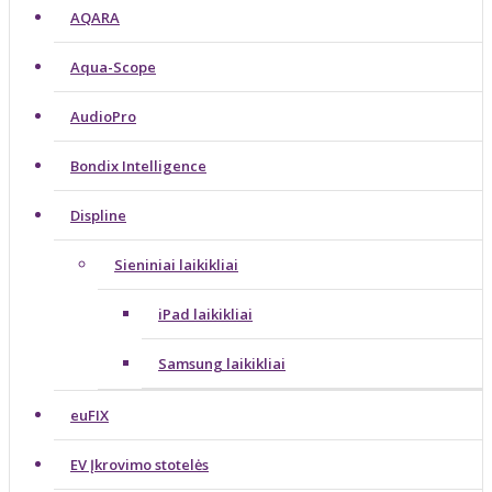
AQARA
Aqua-Scope
AudioPro
Bondix Intelligence
Displine
Sieniniai laikikliai
iPad laikikliai
Samsung laikikliai
euFIX
EV Įkrovimo stotelės