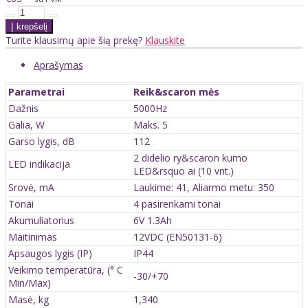
Turite klausimų apie šią prekę?
Klauskite
Aprašymas
Parametrai
Reik&scaron mės
Dažnis
5000Hz
Galia, W
Maks. 5
Garso lygis, dB
112
2 didelio ry&scaron kumo
LED indikacija
LED&rsquo ai (10 vnt.)
Srovė, mA
Laukime: 41, Aliarmo metu: 350
Tonai
4 pasirenkami tonai
Akumuliatorius
6V 1.3Ah
Maitinimas
12VDC (EN50131-6)
Apsaugos lygis (IP)
IP44
Veikimo temperatūra, (° C
-30/+70
Min/Max)
Masė, kg
1,340