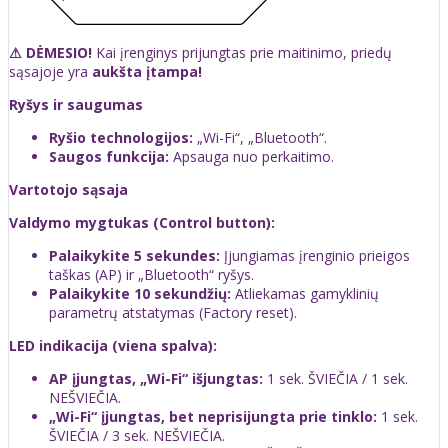
⚠ DĖMESIO!
Kai įrenginys prijungtas prie maitinimo, priedų
sąsajoje yra
aukšta įtampa!
Ryšys ir saugumas
Ryšio technologijos:
„Wi-Fi“, „Bluetooth“.
Saugos funkcija:
Apsauga nuo perkaitimo.
Vartotojo sąsaja
Valdymo mygtukas (Control button):
Palaikykite 5 sekundes:
Įjungiamas įrenginio prieigos
taškas (AP) ir „Bluetooth“ ryšys.
Palaikykite 10 sekundžių:
Atliekamas gamyklinių
parametrų atstatymas (Factory reset).
LED indikacija (viena spalva):
AP įjungtas, „Wi-Fi“ išjungtas:
1 sek. ŠVIEČIA / 1 sek.
NEŠVIEČIA.
„Wi-Fi“ įjungtas, bet neprisijungta prie tinklo:
1 sek.
ŠVIEČIA / 3 sek. NEŠVIEČIA.