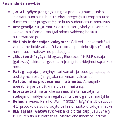
Pagrindinės savybės
„Wi-Fi“ ryšys:
Įrenginys jungiasi prie jūsų namų tinklo,
leidžiant nuotoliniu būdu stebėti drėgmės ir temperatūros
duomenis per programėlę ar kitus suderinamus prietaisus.
Integracija su „Alexa“:
Galite susieti „Shelly i4 Gen3“ su
„Alexa“ platforma, taip įgalindami valdymą balsu ir
automatizaciją.
Vietinis ir debesijos valdymas:
Gali veikti savarankiškai
vietiniame tinkle arba būti valdomas per debesijos (Cloud)
namų automatizavimo paslaugas.
„Bluetooth“ ryšys:
Įdiegtas „Bluetooth“ ir BLE sąsaja
(gateway), skirta lengvesniam įrenginio pridėjimui sąrankos
metu.
Patogi sąsaja:
Įrenginys turi vartotojui patogią sąsają su
atstatymo (reset) mygtuku rankiniam valdymui.
Patobulintas procesorius ir atmintis:
Atnaujinta
aparatinė įranga užtikrina didesnį našumą.
Integruota žiniatinklio sąsaja:
Skirta nustatymų
stebėjimui, valdymui ir reguliavimui tiesiogiai per naršyklę.
Belaidis ryšys:
Palaiko „Wi-Fi“ (802.11 b/g/n) ir „Bluetooth
4.2“ protokolus su nurodytu veikimo nuotoliu viduje ir lauke.
BLE sąsaja (Gateway):
Veikia kaip tiltas tarp jūsų „Shelly
BLU“ įrenginių ir platesnės „Shelly“ ekosistemos; priima