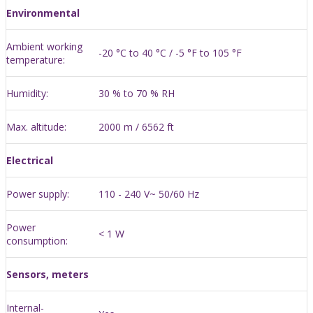
Environmental
Ambient working
-20 °C to 40 °C / -5 °F to 105 °F
temperature:
Humidity:
30 % to 70 % RH
Max. altitude:
2000 m / 6562 ft
Electrical
Power supply:
110 - 240 V~ 50/60 Hz
Power
< 1 W
consumption:
Sensors, meters
Internal-