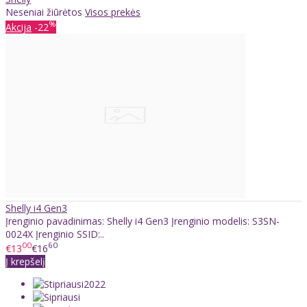
Neseniai žiūrėtos
Visos prekės
%
Akcija
-22
Shelly i4 Gen3
Įrenginio pavadinimas: Shelly i4 Gen3 Įrenginio modelis: S3SN-
0024X Įrenginio SSID:..
00
60
€13
€16
Į krepšelį