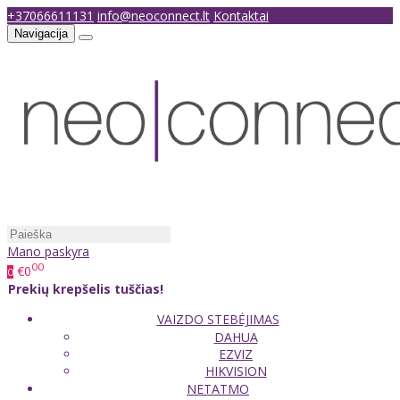
+37066611131
info@neoconnect.lt
Kontaktai
Navigacija
Mano paskyra
00
€0
0
Prekių krepšelis tuščias!
VAIZDO STEBĖJIMAS
DAHUA
EZVIZ
HIKVISION
NETATMO