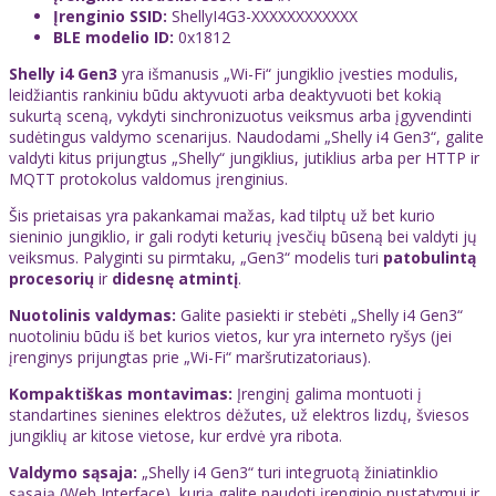
Įrenginio SSID:
ShellyI4G3-XXXXXXXXXXXX
BLE modelio ID:
0x1812
Shelly i4 Gen3
yra išmanusis „Wi-Fi“ jungiklio įvesties modulis,
leidžiantis rankiniu būdu aktyvuoti arba deaktyvuoti bet kokią
sukurtą sceną, vykdyti sinchronizuotus veiksmus arba įgyvendinti
sudėtingus valdymo scenarijus. Naudodami „Shelly i4 Gen3“, galite
valdyti kitus prijungtus „Shelly“ jungiklius, jutiklius arba per HTTP ir
MQTT protokolus valdomus įrenginius.
Šis prietaisas yra pakankamai mažas, kad tilptų už bet kurio
sieninio jungiklio, ir gali rodyti keturių įvesčių būseną bei valdyti jų
veiksmus. Palyginti su pirmtaku, „Gen3“ modelis turi
patobulintą
procesorių
ir
didesnę atmintį
.
Nuotolinis valdymas:
Galite pasiekti ir stebėti „Shelly i4 Gen3“
nuotoliniu būdu iš bet kurios vietos, kur yra interneto ryšys (jei
įrenginys prijungtas prie „Wi-Fi“ maršrutizatoriaus).
Kompaktiškas montavimas:
Įrenginį galima montuoti į
standartines sienines elektros dėžutes, už elektros lizdų, šviesos
jungiklių ar kitose vietose, kur erdvė yra ribota.
Valdymo sąsaja:
„Shelly i4 Gen3“ turi integruotą žiniatinklio
sąsają (Web Interface), kurią galite naudoti įrenginio nustatymui ir