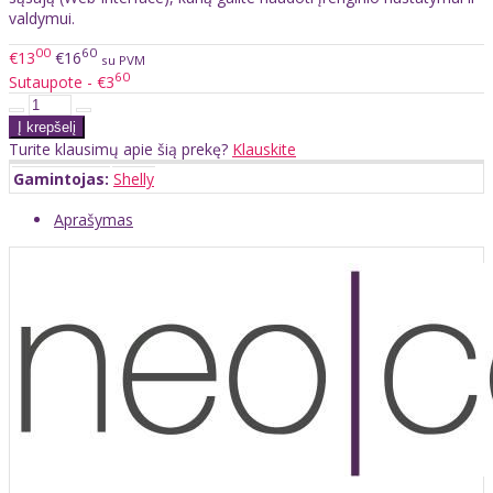
valdymui.
00
60
€13
€16
su PVM
60
Sutaupote - €3
Turite klausimų apie šią prekę?
Klauskite
Gamintojas:
Shelly
Aprašymas