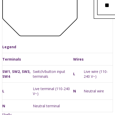
Legend
Terminals
Wires
SW1
,
SW2, SW3,
Switch/button input
Live wire (110-
L
SW4
terminals
240 V~)
Live terminal (110-240
L
N
Neutral wire
V~)
N
Neutral terminal
Shelly