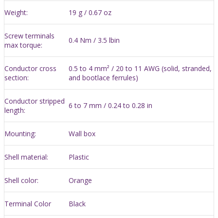
Weight:
19 g / 0.67 oz
Screw terminals
0.4 Nm / 3.5 lbin
max torque:
Conductor cross
0.5 to 4 mm² / 20 to 11 AWG (solid, stranded,
section:
and bootlace ferrules)
Conductor stripped
6 to 7 mm / 0.24 to 0.28 in
length:
Mounting:
Wall box
Shell material:
Plastic
Shell color:
Orange
Terminal Color
Black