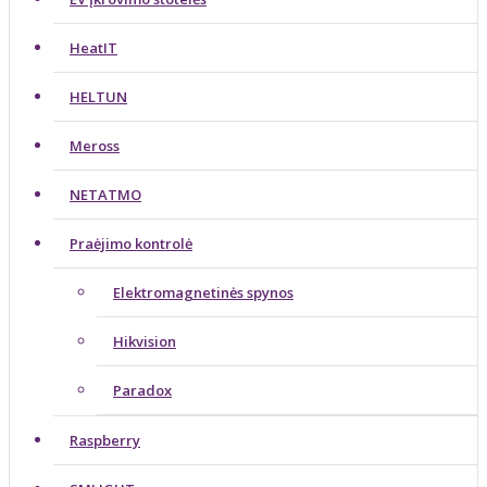
HeatIT
HELTUN
Meross
NETATMO
Praėjimo kontrolė
Elektromagnetinės spynos
Hikvision
Paradox
Raspberry