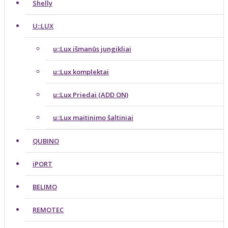
Shelly
U::LUX
u::Lux išmanūs jungikliai
u::Lux komplektai
u::Lux Priedai (ADD ON)
u::Lux maitinimo šaltiniai
QUBINO
iPORT
BELIMO
REMOTEC