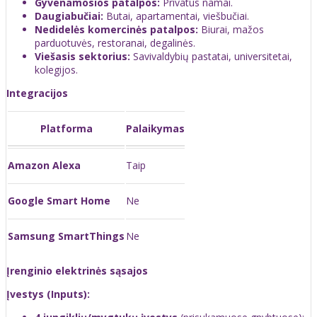
Gyvenamosios patalpos:
Privatūs namai.
Daugiabučiai:
Butai, apartamentai, viešbučiai.
Nedidelės komercinės patalpos:
Biurai, mažos
parduotuvės, restoranai, degalinės.
Viešasis sektorius:
Savivaldybių pastatai, universitetai,
kolegijos.
Integracijos
Platforma
Palaikymas
Amazon Alexa
Taip
Google Smart Home
Ne
Samsung SmartThings
Ne
Įrenginio elektrinės sąsajos
Įvestys (Inputs):