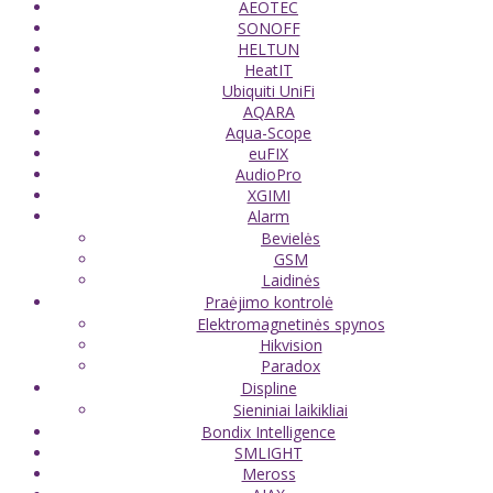
AEOTEC
SONOFF
HELTUN
HeatIT
Ubiquiti UniFi
AQARA
Aqua-Scope
euFIX
AudioPro
XGIMI
Alarm
Bevielės
GSM
Laidinės
Praėjimo kontrolė
Elektromagnetinės spynos
Hikvision
Paradox
Displine
Sieniniai laikikliai
Bondix Intelligence
SMLIGHT
Meross