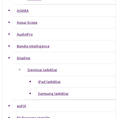
AQARA
Aqua-Scope
AudioPro
Bondix Intelligence
Displine
Sieniniai laikikliai
iPad laikikliai
Samsung laikikliai
euFIX
EV Įkrovimo stotelės