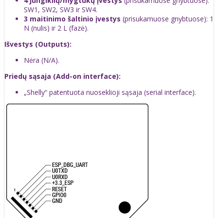
4 jungiklių/mygtukų įvestys
(prisukamuose gnybtuose):
SW1, SW2, SW3 ir SW4.
3 maitinimo šaltinio įvestys
(prisukamuose gnybtuose): 1
N (nulis) ir 2 L (fazė).
Išvestys (Outputs):
Nėra (N/A).
Priedų sąsaja (Add-on interface):
„Shelly“ patentuota nuoseklioji sąsaja (serial interface).