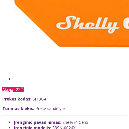
%
Akcija
-22
Prekės kodas:
SHi3G4
Turimas kiekis:
Prekė sandėlyje
Įrenginio pavadinimas:
Shelly i4 Gen3
Įrenginio modelis:
S3SN-0024X