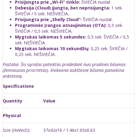
Prisijungta prie „Wi-Fi“ tinklo:
ŠVIEČIA nuolat.
Debesija (Cloud) įjungta, bet neprisijungta:
1 sek.
ŠVIEČIA / 5 sek. NEŠVIEČIA.
Prisijungta prie „Shelly Cloud“:
ŠVIEČIA nuolat.
Programinės įrangos atnaujinimas (OTA):
0,5 sek.
ŠVIEČIA / 0,5 sek. NEŠVIEČIA.
Mygtukas laikomas 5 sekundes:
0,5 sek. ŠVIEČIA / 0,5
sek. NEŠVIEČIA.
Mygtukas laikomas 10 sekundžių:
0,25 sek. ŠVIEČIA /
0,25 sek. NEŠVIEČIA.
Pastaba: Šis sąrašas pateiktas pradedant nuo pradinės būsenos
(žemiausias prioritetas). Kiekviena aukštesnė būsena panaikina
ankstesnę.
Specifications
Quantity
Value
Physical
Size (HxWxD):
37x42x16 / 1.46x1.65x0.63