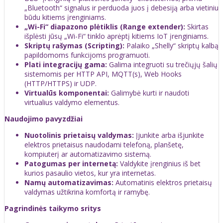
„Bluetooth“ signalus ir perduoda juos į debesiją arba vietiniu
būdu kitiems įrenginiams.
„Wi-Fi“ diapazono plėtiklis (Range extender):
Skirtas
išplėsti jūsų „Wi-Fi“ tinklo aprėptį kitiems IoT įrenginiams.
Skriptų rašymas (Scripting):
Palaiko „Shelly“ skriptų kalbą
papildomoms funkcijoms programuoti.
Plati integracijų gama:
Galima integruoti su trečiųjų šalių
sistemomis per HTTP API, MQTT(s), Web Hooks
(HTTP/HTTPS) ir UDP.
Virtualūs komponentai:
Galimybė kurti ir naudoti
virtualius valdymo elementus.
Naudojimo pavyzdžiai
Nuotolinis prietaisų valdymas:
Įjunkite arba išjunkite
elektros prietaisus naudodami telefoną, planšetę,
kompiuterį ar automatizavimo sistemą.
Patogumas per internetą:
Valdykite įrenginius iš bet
kurios pasaulio vietos, kur yra internetas.
Namų automatizavimas:
Automatinis elektros prietaisų
valdymas užtikrina komfortą ir ramybę.
Pagrindinės taikymo sritys