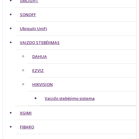
SMLIGHT
SONOFF
Ubiquiti UniFi
VAIZDO STEBĖJIMAS
DAHUA
EZVIZ
HIKVISION
Vaizdo stebėjimo sistema
XGIMI
FIBARO