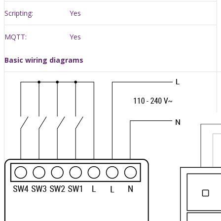
Scripting:
Yes
MQTT:
Yes
Basic wiring diagrams