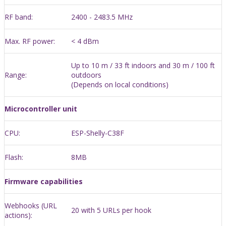
RF band:
2400 - 2483.5 MHz
Max. RF power:
< 4 dBm
Up to 10 m / 33 ft indoors and 30 m / 100 ft
Range:
outdoors
(Depends on local conditions)
Microcontroller unit
CPU:
ESP-Shelly-C38F
Flash:
8MB
Firmware capabilities
Webhooks (URL
20 with 5 URLs per hook
actions):