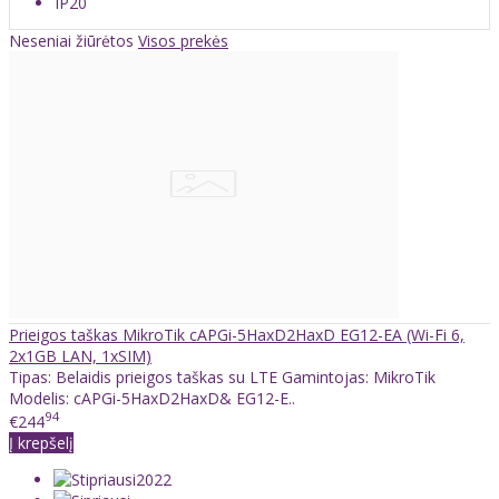
IP
20
Neseniai žiūrėtos
Visos prekės
Prieigos taškas MikroTik cAPGi-5HaxD2HaxD EG12-EA (Wi-Fi 6,
2x1GB LAN, 1xSIM)
Tipas: Belaidis prieigos taškas su LTE Gamintojas: MikroTik
Modelis: cAPGi-5HaxD2HaxD& EG12-E..
94
€244
Į krepšelį