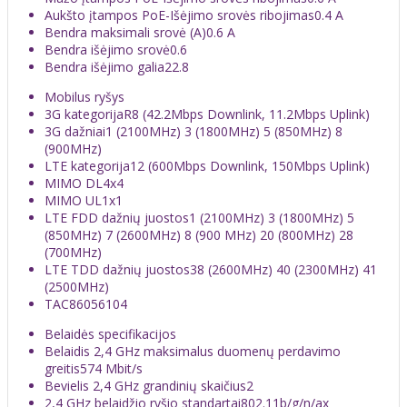
Aukšto įtampos PoE-Išėjimo srovės ribojimas
0.4 A
Bendra maksimali srovė (A)
0.6 A
Bendra išėjimo srovė
0.6
Bendra išėjimo galia
22.8
Mobilus ryšys
3G kategorija
R8 (42.2Mbps Downlink, 11.2Mbps Uplink)
3G dažniai
1 (2100MHz) 3 (1800MHz) 5 (850MHz) 8
(900MHz)
LTE kategorija
12 (600Mbps Downlink, 150Mbps Uplink)
MIMO DL
4x4
MIMO UL
1x1
LTE FDD dažnių juostos
1 (2100MHz) 3 (1800MHz) 5
(850MHz) 7 (2600MHz) 8 (900 MHz) 20 (800MHz) 28
(700MHz)
LTE TDD dažnių juostos
38 (2600MHz) 40 (2300MHz) 41
(2500MHz)
TAC
86056104
Belaidės specifikacijos
Belaidis 2,4 GHz maksimalus duomenų perdavimo
greitis
574 Mbit/s
Bevielis 2,4 GHz grandinių skaičius
2
2,4 GHz belaidžio ryšio standartai
802.11b/g/n/ax