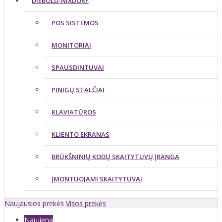
DIEBOLD-NIXDORF
POS SISTEMOS
MONITORIAI
SPAUSDINTUVAI
PINIGŲ STALČIAI
KLAVIATŪROS
KLIENTO EKRANAS
BRŪKŠNINIŲ KODŲ SKAITYTUVŲ ĮRANGA
ĮMONTUOJAMI SKAITYTUVAI
Naujausios prekės
Visos prekės
Naujiena