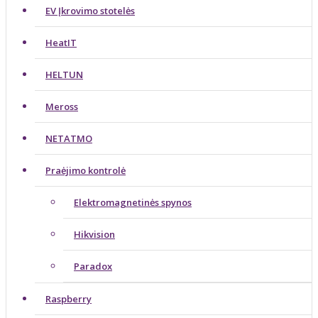
EV Įkrovimo stotelės
HeatIT
HELTUN
Meross
NETATMO
Praėjimo kontrolė
Elektromagnetinės spynos
Hikvision
Paradox
Raspberry