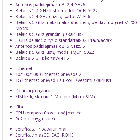
Antenos padidėjimas dBi 2,4 GHz
6
Belaidis 2,4 GHz lusto modelis
QCN-5022
Belaidis 2.4 GHz dažnių kartos
Wi-Fi 6
Belaidis 5 GHz maksimalus duomenų perdavimo greitis
1200
Mbit/s
Belaidis 5 GHz grandinių skaičius
2
5 GHz belaidžio ryšio standartai
802.11a/n/ac/ax
Antenos padidėjimas dBi 5 GHz
5.5
Belaidis 5 GHz lustų modelis
QCN-5022
Belaidė 5 GHz karta
Wi-Fi 6
Ethernet
10/100/1000 Ethernet prievadai
2
1G Ethernet prievadų su PoE išvestimi skaičius
1
Išoriniai įrenginiai
SIM lizdų skaičius
1 Modem (Micro SIM)
Kita
CPU temperatūros stebėjimas
Yes
Režimo mygtukas
Yes
Sertifikatai ir patvirtinimai
Sertifikavimas
CE, EAC, ROHS