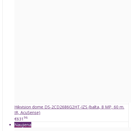
Hikvision dome DS-2CD2686G2HT-IZS (balta, 8 MP, 60 m.
IR, AcuSense)
96
€631
Naujiena