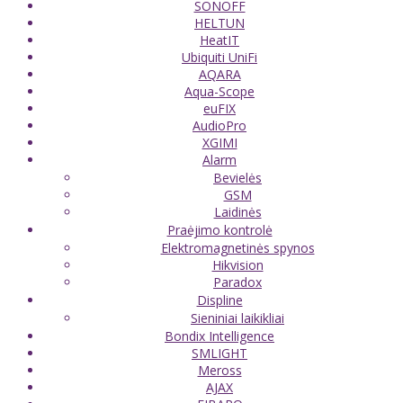
SONOFF
HELTUN
HeatIT
Ubiquiti UniFi
AQARA
Aqua-Scope
euFIX
AudioPro
XGIMI
Alarm
Bevielės
GSM
Laidinės
Praėjimo kontrolė
Elektromagnetinės spynos
Hikvision
Paradox
Displine
Sieniniai laikikliai
Bondix Intelligence
SMLIGHT
Meross
AJAX