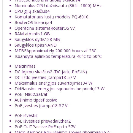
Nominalus CPU dažnis
auto (864 - 1800) MHz
CPU gijų skaičius
4
Komutatoriaus lustų modelis
IPQ-6010
RouterOS licencija
4
Operacinė sistema
RouterOS v7
RAM atmintis
1 GB
Saugyklos dydis
128 MB
Saugyklos tipas
NAND
MTBF
Approximately 200 000 hours at 25C
Išbandyta aplinkos temperatūra
-40°C to 50°C
Maitinimas
DC įėjimų skaičius
2 (DC jack, PoE-IN)
DC lizdo įvesties įtampa
18-57 V
Maksimalus energijos suvartojimas
34 W
Didžiausios energijos sąnaudos be priedų
13 W
PoE IN
802.3af/at
Aušinimo tipas
Passive
PoE įvesties įtampa
18-57 V
PoE išvestis
PoE išvesties prievadai
Ether2
PoE OUT
Passive PoE up to 57V
Mažo įtampos PoE-Išėjimo srovės ribojimas
0.6 A