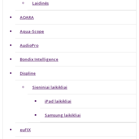
Laidinės
AQARA
Aqua-Scope
AudioPro
Bondix Intelligence
Displine
Sieniniai laikikliai
iPad laikikliai
Samsung laikikliai
euFIX