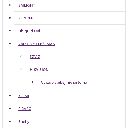
SMLIGHT
SONOFF
Ubiquiti UniFi
VAIZDO STEBĖJIMAS
EZVIZ
HIKVISION
Vaizdo stebėjimo sistema
XGIMI
FIBARO
Shelly