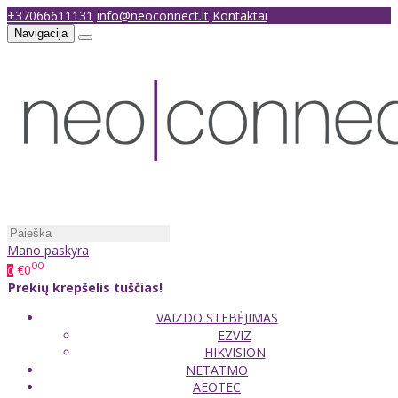
+37066611131
info@neoconnect.lt
Kontaktai
Navigacija
Mano paskyra
00
€0
0
Prekių krepšelis tuščias!
VAIZDO STEBĖJIMAS
EZVIZ
HIKVISION
NETATMO
AEOTEC