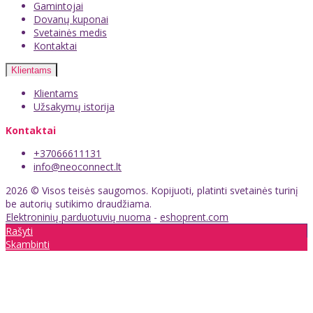
Gamintojai
Dovanų kuponai
Svetainės medis
Kontaktai
Klientams
Klientams
Užsakymų istorija
Kontaktai
+37066611131
info@neoconnect.lt
2026 © Visos teisės saugomos. Kopijuoti, platinti svetainės turinį
be autorių sutikimo draudžiama.
Elektroninių parduotuvių nuoma
-
eshoprent.com
Rašyti
Skambinti