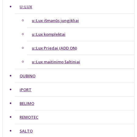
U::LUX
u::Lux išmanūs jungikliai
u::Lux komplektai
u::Lux Priedai (ADD ON)
u::Lux maitinimo šaltiniai
QUBINO
iPORT
BELIMO
REMOTEC
SALTO