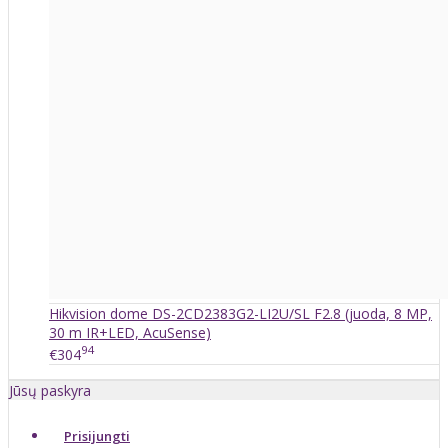
Hikvision dome DS-2CD2383G2-LI2U/SL F2.8 (juoda, 8 MP,
30 m IR+LED, AcuSense)
94
€304
Jūsų paskyra
Prisijungti