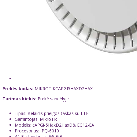
Prekės kodas:
MIKROTIKCAPGI5HAXD2HAX
Turimas kiekis:
Prekė sandėlyje
Tipas: Belaidis prieigos taškas su LTE
Gamintojas: MikroTik
Modelis: cAPGi-5HaxD2HaxD& EG12-EA
Procesorius: IPQ-6010
Wi-Fi standartas: Wi-Fi 6