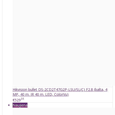
Hikvision bullet DS-2CD2T47G2P-LSU/SL(C) F2.8 (balta, 4
MP, 40 m. IR 40 m. LED, ColorVu)
31
€529
Naujiena