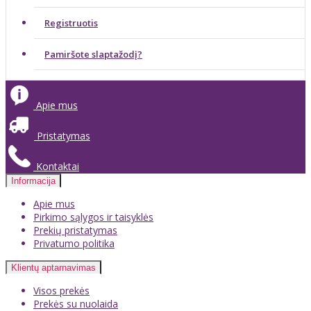
Registruotis
Pamiršote slaptažodį?
Apie mus
Pristatymas
Kontaktai
Informacija
Apie mus
Pirkimo sąlygos ir taisyklės
Prekių pristatymas
Privatumo politika
Klientų aptarnavimas
Visos prekės
Prekės su nuolaida