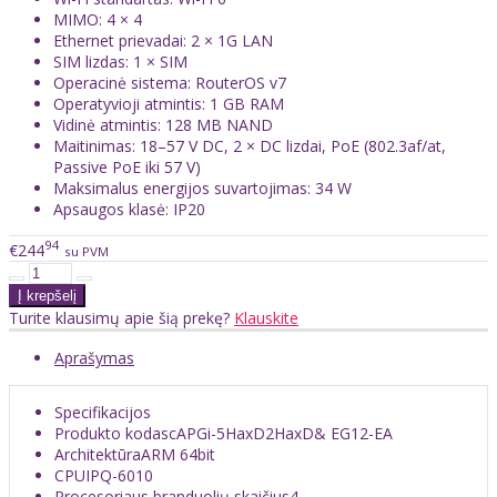
MIMO: 4 × 4
Ethernet prievadai: 2 × 1G LAN
SIM lizdas: 1 × SIM
Operacinė sistema: RouterOS v7
Operatyvioji atmintis: 1 GB RAM
Vidinė atmintis: 128 MB NAND
Maitinimas: 18–57 V DC, 2 × DC lizdai, PoE (802.3af/at,
Passive PoE iki 57 V)
Maksimalus energijos suvartojimas: 34 W
Apsaugos klasė: IP20
94
€244
su PVM
Turite klausimų apie šią prekę?
Klauskite
Aprašymas
Specifikacijos
Produkto kodas
cAPGi-5HaxD2HaxD& EG12-EA
Architektūra
ARM 64bit
CPU
IPQ-6010
Procesoriaus branduolių skaičius
4