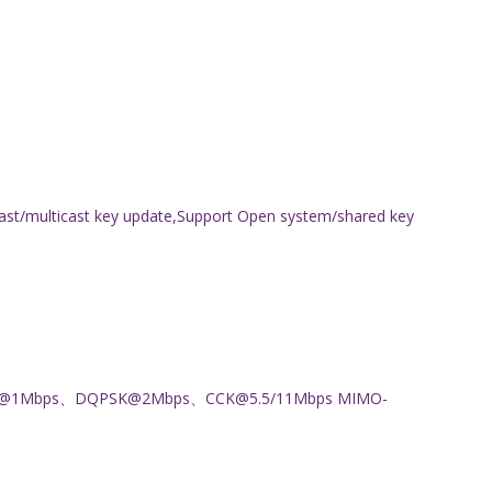
ast/multicast key update,Support Open system/shared key
@1Mbps、DQPSK@2Mbps、CCK@5.5/11Mbps MIMO-