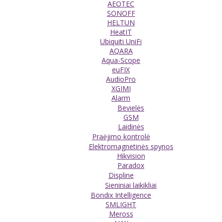
AEOTEC
SONOFF
HELTUN
HeatIT
Ubiquiti UniFi
AQARA
Aqua-Scope
euFIX
AudioPro
XGIMI
Alarm
Bevielės
GSM
Laidinės
Praėjimo kontrolė
Elektromagnetinės spynos
Hikvision
Paradox
Displine
Sieniniai laikikliai
Bondix Intelligence
SMLIGHT
Meross