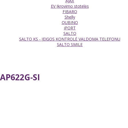
AJAX
EV Įkrovimo stotelės
FIBARO
Shelly
QUBINO
iPORT
SALTO
SALTO KS - ĮEIGOS KONTROLĖ VALDOMA TELEFONU
SALTO SMILE
WAP622G-SI