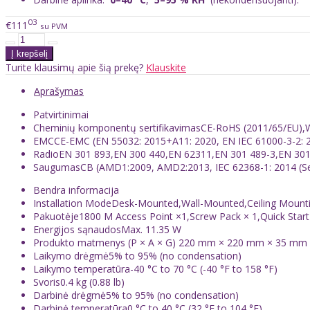
03
€111
su PVM
Turite klausimų apie šią prekę?
Klauskite
Aprašymas
Patvirtinimai
Cheminių komponentų sertifikavimas
CE-RoHS (2011/65/EU),W
EMC
CE-EMC (EN 55032: 2015+A11: 2020, EN IEC 61000-3-2: 
Radio
EN 301 893,EN 300 440,EN 62311,EN 301 489-3,EN 301
Saugumas
CB (AMD1:2009, AMD2:2013, IEC 62368-1: 2014 (Se
Bendra informacija
Installation Mode
Desk-Mounted,Wall-Mounted,Ceiling Mount
Pakuotėje
1800 M Access Point ×1,Screw Pack × 1,Quick Start
Energijos sąnaudos
Max. 11.35 W
Produkto matmenys (P × A × G)
220 mm × 220 mm × 35 mm (8.
Laikymo drėgmė
5% to 95% (no condensation)
Laikymo temperatūra
-40 °C to 70 °C (-40 °F to 158 °F)
Svoris
0.4 kg (0.88 lb)
Darbinė drėgmė
5% to 95% (no condensation)
Darbinė temperatūra
0 °C to 40 °C (32 °F to 104 °F)