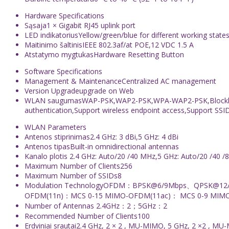
Hardware Specifications
Sąsaja
1 × Gigabit RJ45 uplink port
LED indikatorius
Yellow/green/blue for different working state
Maitinimo šaltinis
IEEE 802.3af/at POE,12 VDC 1.5 A
Atstatymo mygtukas
Hardware Resetting Button
Software Specifications
Management & Maintenance
Centralized AC management
Version Upgrade
upgrade on Web
WLAN saugumas
WAP-PSK,WAP2-PSK,WPA-WAP2-PSK,Blocklist &
authentication,Support wireless endpoint access,Support SSI
WLAN Parameters
Antenos stiprinimas
2.4 GHz: 3 dBi,5 GHz: 4 dBi
Antenos tipas
Built-in omnidirectional antennas
Kanalo plotis
2.4 GHz: Auto/20 /40 MHz,5 GHz: Auto/20 /40 
Maximum Number of Clients
256
Maximum Number of SSIDs
8
Modulation Technology
OFDM：BPSK@6/9Mbps、QPSK@12/
OFDM(11n)：MCS 0-15 MIMO-OFDM(11ac)： MCS 0-9 MIMO
Number of Antennas
2.4GHz：2；5GHz：2
Recommended Number of Clients
100
Erdviniai srautai
2.4 GHz, 2 × 2 , MU-MIMO, 5 GHz, 2 ×2 , M