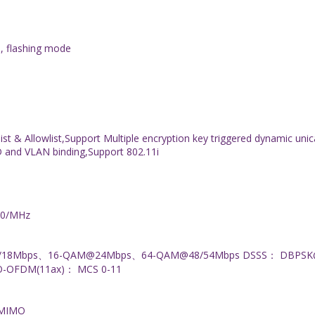
s, flashing mode
 Allowlist,Support Multiple encryption key triggered dynamic unic
D and VLAN binding,Support 802.11i
/80/MHz
18Mbps、16-QAM@24Mbps、64-QAM@48/54Mbps DSSS： DBPSK
-OFDM(11ax)： MCS 0-11
U-MIMO