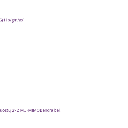
4G(11b/g/n/ax)
jų juostų 2×2 MU-MIMOBendra bel..