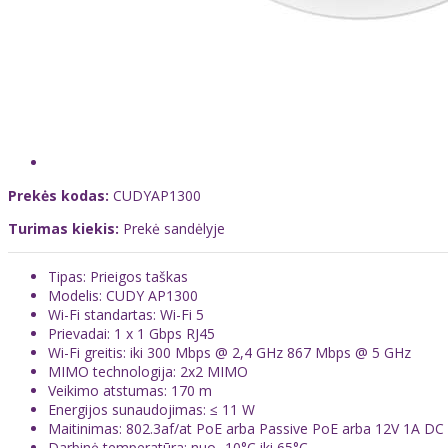
Prekės kodas:
CUDYAP1300
Turimas kiekis:
Prekė sandėlyje
Tipas: Prieigos taškas
Modelis: CUDY AP1300
Wi-Fi standartas: Wi-Fi 5
Prievadai: 1 x 1 Gbps RJ45
Wi-Fi greitis: iki 300 Mbps @ 2,4 GHz 867 Mbps @ 5 GHz
MIMO technologija: 2x2 MIMO
Veikimo atstumas: 170 m
Energijos sunaudojimas: ≤ 11 W
Maitinimas: 802.3af/at PoE arba Passive PoE arba 12V 1A DC
Darbinė temperatūra: nuo -10°C iki 65°C