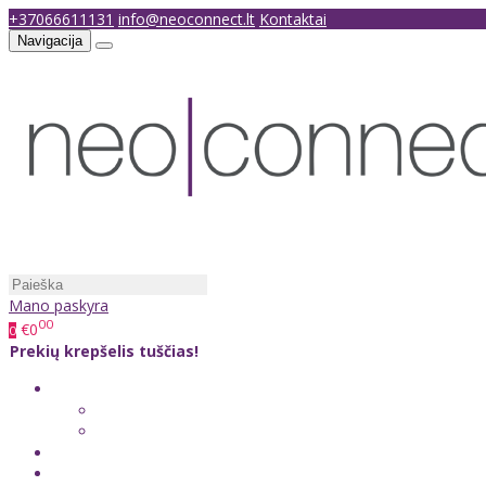
+37066611131
info@neoconnect.lt
Kontaktai
Navigacija
Mano paskyra
00
€0
0
Prekių krepšelis tuščias!