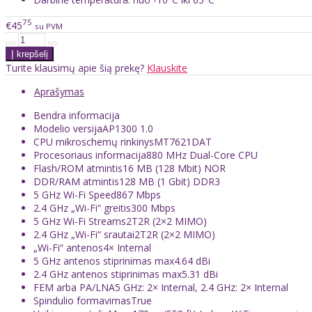
75
€45
su PVM
Turite klausimų apie šią prekę?
Klauskite
Aprašymas
Bendra informacija
Modelio versija
AP1300 1.0
CPU mikroschemų rinkinys
MT7621DAT
Procesoriaus informacija
880 MHz Dual-Core CPU
Flash/ROM atmintis
16 MB (128 Mbit) NOR
DDR/RAM atmintis
128 MB (1 Gbit) DDR3
5 GHz Wi-Fi Speed
867 Mbps
2.4 GHz „Wi-Fi“ greitis
300 Mbps
5 GHz Wi-Fi Streams
2T2R (2×2 MIMO)
2.4 GHz „Wi-Fi“ srautai
2T2R (2×2 MIMO)
„Wi-Fi“ antenos
4× Internal
5 GHz antenos stiprinimas max
4.64 dBi
2.4 GHz antenos stiprinimas max
5.31 dBi
FEM arba PA/LNA
5 GHz: 2× Internal, 2.4 GHz: 2× Internal
Spindulio formavimas
True