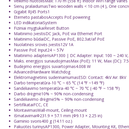
Veikimo nuotolis
Max: 170 m (558 ft) Indoor WiFi range varies
Sienų pralaidumas
Two wooden walls < 10 cm (4 ), One concre
Gigabit RJ45 Ports
1
Eterneto pastabos
Accepts PoE powering
LED indikatoriai
System
Fiziniai mygtukai
Reset Button
Maitinimo įvestis
DC Jack, PoE via Ethernet Port
Maitinimo būdai
DC, Passive PoE, 802.3at/af PoE
Nuolatinės srovės įvestis
12V 1A
Passive PoE Input
24 ~ 57V
Maitinimo adapteris
AP1300 | DC Adapter: Input: 100 ~ 240 V,
Maks. energijos sunaudojimas
Max (PoE): 11 W, Max (DC): 7.
Budėjimo energijos suvartojimas
4.008 W
Advanced
Hardware Watchdog
Elektromagnetinis suderinamumas
ESD: Contact: 4kV Air: 8kV
Darbo temperatūra
-10 ℃ ~ 65 ℃ (14 ℉ ~149 ℉)
Sandėliavimo temperatūra
-40 ℃ ~ 70 ℃ (-40 ℉ ~ 158 ℉)
Darbo drėgmė
10% ~ 90% non-condensing
Sandėliavimo drėgmė
5% ~ 90% non-condensing
Sertifikatai
FCC, CE
Montavimas
Wall-mount, Ceiling-mount
Išmatavimai
Φ231.9 × 57.1 mm (Φ9.13 × 2.25 in)
Gaminio svoris
400 g (14.11 oz.)
Pakuotės turinys
AP1300, Power Adapter, Mounting Kit, Etherne