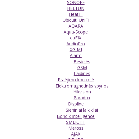
SONOFF
HELTUN
HeatIT
Ubiquiti UniFi
AQARA
Aqua-Scope
euFIX
AudioPro
XGIMI
Alarm
Bevielės
GSM
Laidinės
Praėjimo kontrolė
Elektromagnetinės spynos
Hikvision
Paradox
Displine
Sieniniai laikikliai
Bondix Intelligence
SMLIGHT
Meross
AJAX