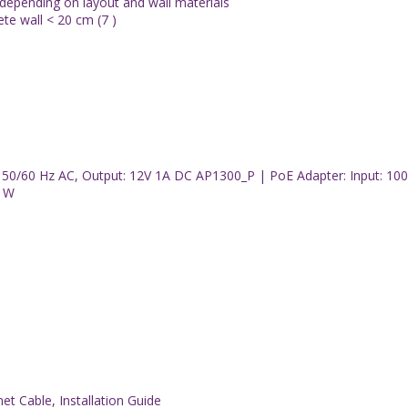
 depending on layout and wall materials
te wall < 20 cm (7 )
 50/60 Hz AC, Output: 12V 1A DC AP1300_P | PoE Adapter: Input: 100
5 W
t Cable, Installation Guide