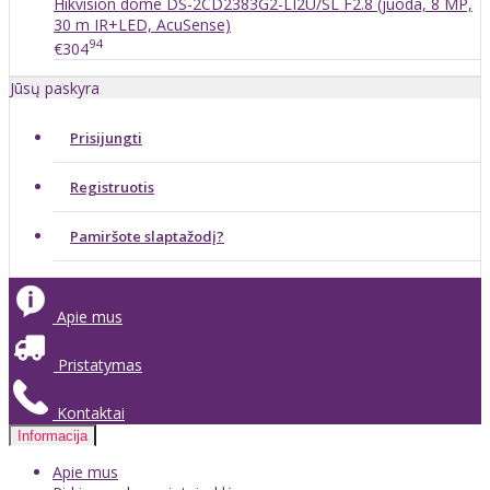
Hikvision dome DS-2CD2383G2-LI2U/SL F2.8 (juoda, 8 MP,
30 m IR+LED, AcuSense)
94
€304
Jūsų paskyra
Prisijungti
Registruotis
Pamiršote slaptažodį?
Apie mus
Pristatymas
Kontaktai
Informacija
Apie mus