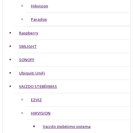
Hikvision
Paradox
Raspberry
SMLIGHT
SONOFF
Ubiquiti UniFi
VAIZDO STEBĖJIMAS
EZVIZ
HIKVISION
Vaizdo stebėjimo sistema