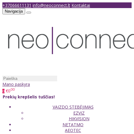
+37066611131
info@neoconnect.lt
Kontaktai
Navigacija
Mano paskyra
00
€0
0
Prekių krepšelis tuščias!
VAIZDO STEBĖJIMAS
EZVIZ
HIKVISION
NETATMO
AEOTEC