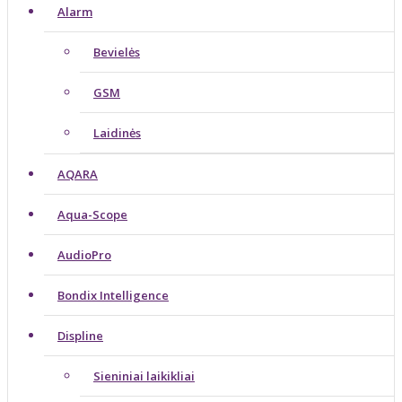
Alarm
Bevielės
GSM
Laidinės
AQARA
Aqua-Scope
AudioPro
Bondix Intelligence
Displine
Sieniniai laikikliai