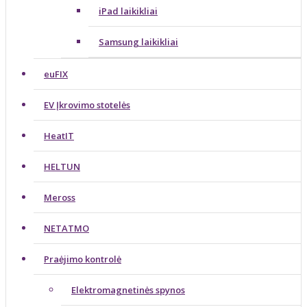
iPad laikikliai
Samsung laikikliai
euFIX
EV Įkrovimo stotelės
HeatIT
HELTUN
Meross
NETATMO
Praėjimo kontrolė
Elektromagnetinės spynos