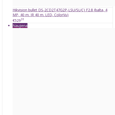
Hikvision bullet DS-2CD2T47G2P-LSU/SL(C) F2.8 (balta, 4
MP, 40 m. IR 40 m. LED, ColorVu)
31
€529
Naujiena