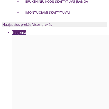
BRŪKŠNINIŲ KODŲ SKAITYTUVŲ ĮRANGA
ĮMONTUOJAMI SKAITYTUVAI
Naujausios prekės
Visos prekės
Naujiena