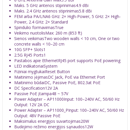
Maks. 5 GHz antenos stiprinimas
4.9 dBi
Maks. 2.4 GHz antenos stiprinimas
5.8 dBi
FEM arba PA/LNA
6 GHz: 2× High-Power, 5 GHz: 2× High-
Power, 2.4 GHz: 2× Standard
Spindulio formavimas
True
Veikimo nuotolis
Max: 260 m (853 ft)
Sienos veikimas
Two wooden walls < 10 cm, One or two
concrete walls < 10–20 cm
10G SFP+ Slots
1
2.5G RJ45 Ports
1
Pastabos apie Ethernet
RJ45 port supports PoE powering
LED indikatoriai
System
Fiziniai mygtukai
Reset Button
Maitinimo įėjimas
DC Jack, PoE via Ethernet Port
Maitinimo būdai
DC, Passive PoE, 802.3at PoE
DC Specification
12V 2A
Passive PoE įtampa
48 ~ 57V
Power Adapter – AP11000
Input: 100–240V AC, 50/60 Hz
Output: 12V 2A DC
Power Adapter – AP11000_P
Input: 100–240V AC, 50/60 Hz
Output: 48V Passive PoE
Maksimalus energijos suvartojimas
20W
Budėjimo režimo energijos sąnaudos
12W