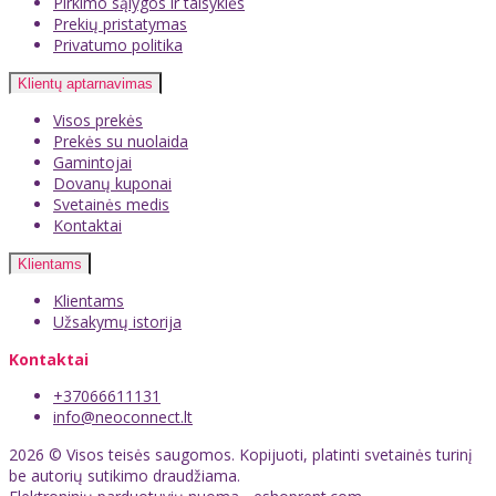
Pirkimo sąlygos ir taisyklės
Prekių pristatymas
Privatumo politika
Klientų aptarnavimas
Visos prekės
Prekės su nuolaida
Gamintojai
Dovanų kuponai
Svetainės medis
Kontaktai
Klientams
Klientams
Užsakymų istorija
Kontaktai
+37066611131
info@neoconnect.lt
2026 © Visos teisės saugomos. Kopijuoti, platinti svetainės turinį
be autorių sutikimo draudžiama.