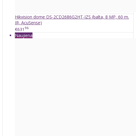
Hikvision dome DS-2CD2686G2HT-IZS (balta, 8 MP, 60 m.
IR, AcuSense)
96
€631
Naujiena