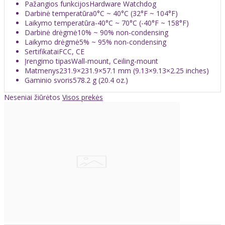
Pažangios funkcijos
Hardware Watchdog
Darbinė temperatūra
0°C ~ 40°C (32°F ~ 104°F)
Laikymo temperatūra
-40°C ~ 70°C (-40°F ~ 158°F)
Darbinė drėgmė
10% ~ 90% non-condensing
Laikymo drėgmė
5% ~ 95% non-condensing
Sertifikatai
FCC, CE
Įrengimo tipas
Wall-mount, Ceiling-mount
Matmenys
231.9×231.9×57.1 mm (9.13×9.13×2.25 inches)
Gaminio svoris
578.2 g (20.4 oz.)
Neseniai žiūrėtos
Visos prekės