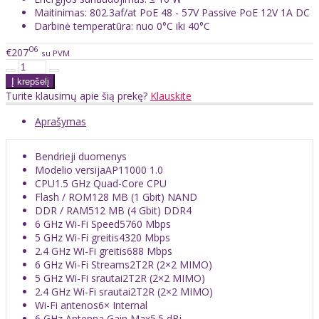
Maitinimas: 802.3af/at PoE 48 - 57V Passive PoE 12V 1A DC
Darbinė temperatūra: nuo 0°C iki 40°C
06
€207
su PVM
Turite klausimų apie šią prekę?
Klauskite
Aprašymas
Bendrieji duomenys
Modelio versija
AP11000 1.0
CPU
1.5 GHz Quad-Core CPU
Flash / ROM
128 MB (1 Gbit) NAND
DDR / RAM
512 MB (4 Gbit) DDR4
6 GHz Wi-Fi Speed
5760 Mbps
5 GHz Wi-Fi greitis
4320 Mbps
2.4 GHz Wi-Fi greitis
688 Mbps
6 GHz Wi-Fi Streams
2T2R (2×2 MIMO)
5 GHz Wi-Fi srautai
2T2R (2×2 MIMO)
2.4 GHz Wi-Fi srautai
2T2R (2×2 MIMO)
Wi-Fi antenos
6× Internal
6 GHz Antenna Gain Max
5.5 dBi