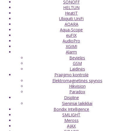
SONOFF
HELTUN
HeatIT
Ubiquiti UniFi
AQARA
Aqua-Scope
euFIX
AudioPro
XGIMI
Alarm
Bevielės
GSM
Laidinės
Praėjimo kontrolė
Elektromagnetinės spynos
Hikvision
Paradox
Displine
Sieniniai laikikliai
Bondix Intelligence
SMLIGHT
Meross
AJAX