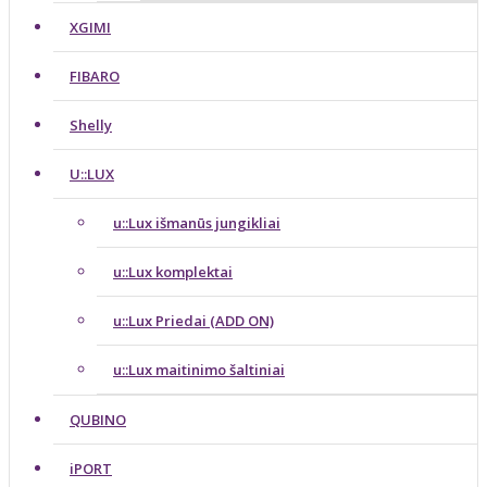
XGIMI
FIBARO
Shelly
U::LUX
u::Lux išmanūs jungikliai
u::Lux komplektai
u::Lux Priedai (ADD ON)
u::Lux maitinimo šaltiniai
QUBINO
iPORT