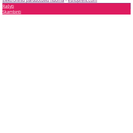
Elektroninių parduotuvių nuoma
-
eshoprent.com
Rašyti
Skambinti