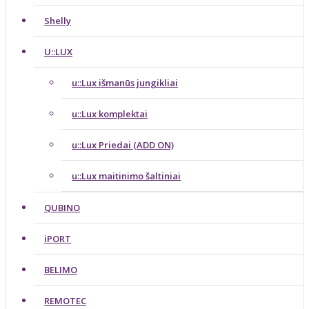
Shelly
U::LUX
u::Lux išmanūs jungikliai
u::Lux komplektai
u::Lux Priedai (ADD ON)
u::Lux maitinimo šaltiniai
QUBINO
iPORT
BELIMO
REMOTEC