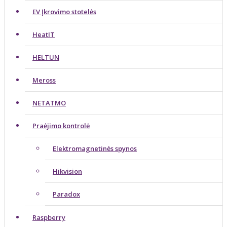
EV Įkrovimo stotelės
HeatIT
HELTUN
Meross
NETATMO
Praėjimo kontrolė
Elektromagnetinės spynos
Hikvision
Paradox
Raspberry