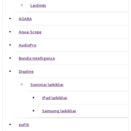
Laidinės
AQARA
Aqua-Scope
AudioPro
Bondix Intelligence
Displine
Sieniniai laikikliai
iPad laikikliai
Samsung laikikliai
euFIX