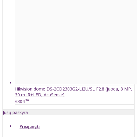
Hikvision dome DS-2CD2383G2-LI2U/SL F2.8 (juoda, 8 MP,
30 m IR+LED, AcuSense)
94
€304
Jūsų paskyra
Prisijungti