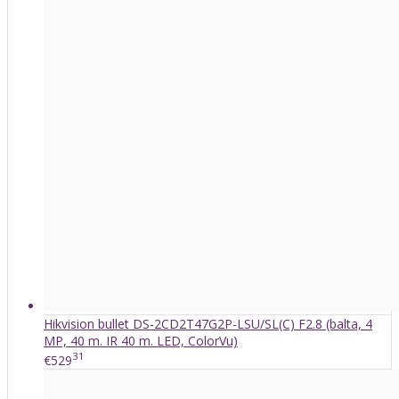
Hikvision bullet DS-2CD2T47G2P-LSU/SL(C) F2.8 (balta, 4
MP, 40 m. IR 40 m. LED, ColorVu)
31
€529