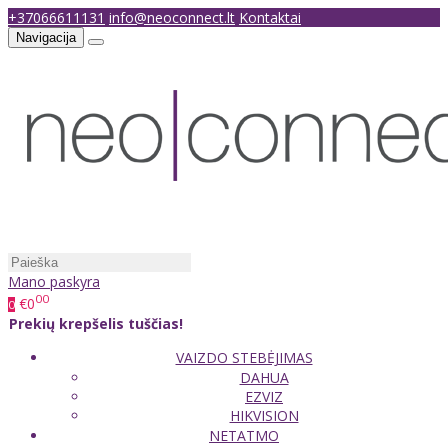
+37066611131
info@neoconnect.lt
Kontaktai
Navigacija
Mano paskyra
00
€0
0
Prekių krepšelis tuščias!
VAIZDO STEBĖJIMAS
DAHUA
EZVIZ
HIKVISION
NETATMO