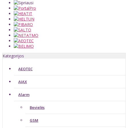
Kategorijos
AEOTEC
AJAX
Alarm
Bevielės
GSM