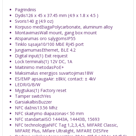
Pagrindinis
Dydis
126 x 45 x 37.45 mm (4.9 x 1.8 x 4.5 )
Svoris
140 g (4.9 oz)
Korpuso medžiaga
Polycarbonate, aluminum alloy
Montavimas
Wall mount, gang box mount
Atsparumas oro sąlygoms
IP55
Tinklo sąsaja
10/100 MbE RJ45 port
Jungiamumas
Ethernet, BLE 4.2
Digital input
(1) Exit request
Lock terminals
(1) 12V DC, 1A
Maitinimo metodas
PoE+
Maksimalus energijos suvartojimas
18W
ES/EMP apsauga
Air: ±8kV, contact: ± 4kV
LED
R/G/B/W
Mygtukas
(1) Factory reset
Tamper switch
Yes
Garsiakalbis
Buzzer
NFC dažnis
13.56 Mhz
NFC skaitymo diapazonas
< 50 mm
NFC standartai
ISO 14443A, 14443B, 15693
NFC technologija
NFC Tag 1,2,3,4,5, MIFARE Classic,
MIFARE Plus, Mifare Ultralight, MIFARE DESFire