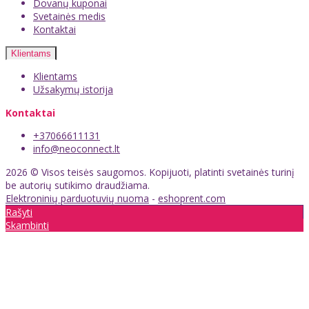
Dovanų kuponai
Svetainės medis
Kontaktai
Klientams
Klientams
Užsakymų istorija
Kontaktai
+37066611131
info@neoconnect.lt
2026 © Visos teisės saugomos. Kopijuoti, platinti svetainės turinį
be autorių sutikimo draudžiama.
Elektroninių parduotuvių nuoma
-
eshoprent.com
Rašyti
Skambinti