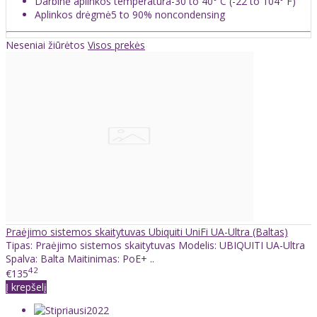
Darbinė aplinkos temperatūra
-30 to 40° C (-22 to 104° F)
Aplinkos drėgmė
5 to 90% noncondensing
Neseniai žiūrėtos
Visos prekės
Praėjimo sistemos skaitytuvas Ubiquiti UniFi UA-Ultra (Baltas)
Tipas: Praėjimo sistemos skaitytuvas Modelis: UBIQUITI UA-Ultra
Spalva: Balta Maitinimas: PoE+ ..
42
€135
Į krepšelį