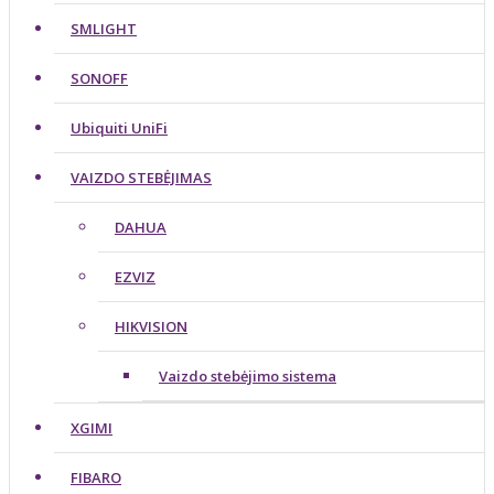
SMLIGHT
SONOFF
Ubiquiti UniFi
VAIZDO STEBĖJIMAS
DAHUA
EZVIZ
HIKVISION
Vaizdo stebėjimo sistema
XGIMI
FIBARO