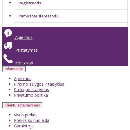
Registruotis
Pamiršote slaptažodį?
Apie mus
Pristatymas
Kontaktai
Informacija
Apie mus
Pirkimo sąlygos ir taisyklės
Prekių pristatymas
Privatumo politika
Klientų aptarnavimas
Visos prekės
Prekės su nuolaida
Gamintojai