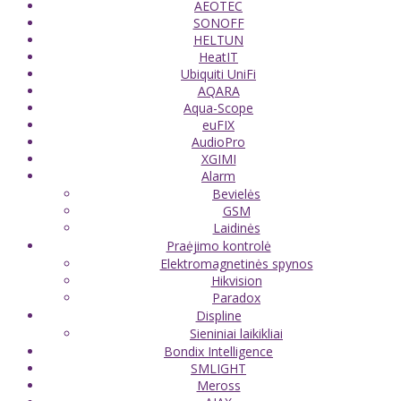
AEOTEC
SONOFF
HELTUN
HeatIT
Ubiquiti UniFi
AQARA
Aqua-Scope
euFIX
AudioPro
XGIMI
Alarm
Bevielės
GSM
Laidinės
Praėjimo kontrolė
Elektromagnetinės spynos
Hikvision
Paradox
Displine
Sieniniai laikikliai
Bondix Intelligence
SMLIGHT
Meross