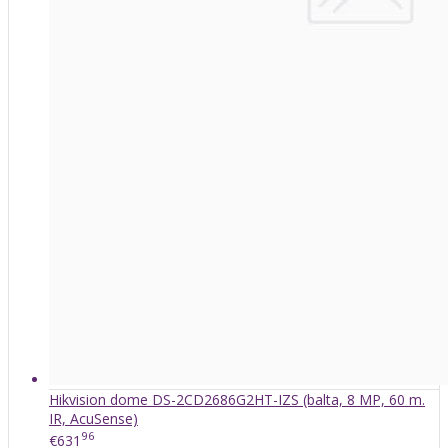
Hikvision dome DS-2CD2686G2HT-IZS (balta, 8 MP, 60 m.
IR, AcuSense)
96
€631