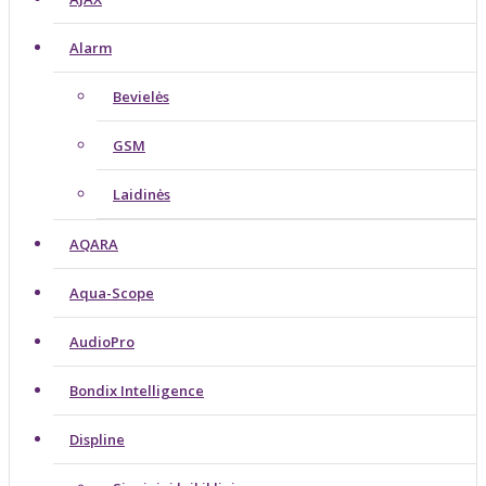
Alarm
Bevielės
GSM
Laidinės
AQARA
Aqua-Scope
AudioPro
Bondix Intelligence
Displine