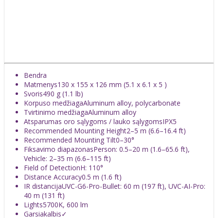
Bendra
Matmenys
130 x 155 x 126 mm (5.1 x 6.1 x 5 )
Svoris
490 g (1.1 lb)
Korpuso medžiaga
Aluminum alloy, polycarbonate
Tvirtinimo medžiaga
Aluminum alloy
Atsparumas oro sąlygoms / lauko sąlygoms
IPX5
Recommended Mounting Height
2–5 m (6.6–16.4 ft)
Recommended Mounting Tilt
0–30°
Fiksavimo diapazonas
Person: 0.5–20 m (1.6–65.6 ft),
Vehicle: 2–35 m (6.6–115 ft)
Field of Detection
H: 110°
Distance Accuracy
0.5 m (1.6 ft)
IR distancija
UVC-G6-Pro-Bullet: 60 m (197 ft), UVC-AI-Pro:
40 m (131 ft)
Lights
5700K, 600 lm
Garsiakalbis
✓