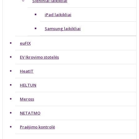
Sieniniai laikikliai
iPad laikikliai
Samsung laikikliai
euFIX
EV Įkrovimo stotelės
HeatIT
HELTUN
Meross
NETATMO
Praėjimo kontrolė