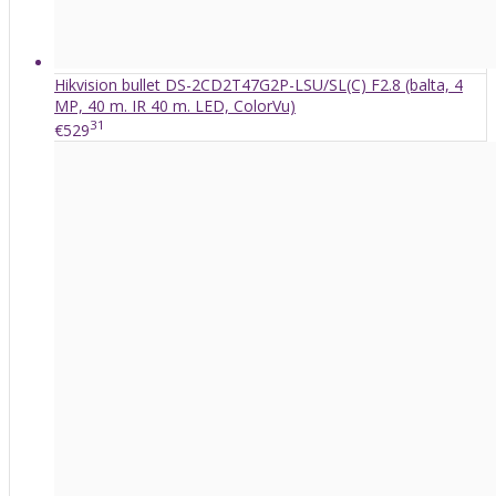
Hikvision bullet DS-2CD2T47G2P-LSU/SL(C) F2.8 (balta, 4
MP, 40 m. IR 40 m. LED, ColorVu)
31
€529