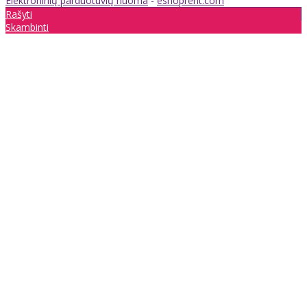
Elektroninių parduotuvių nuoma
-
eshoprent.com
Rašyti
Skambinti