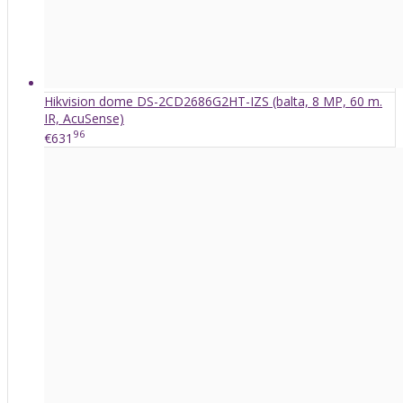
Hikvision dome DS-2CD2686G2HT-IZS (balta, 8 MP, 60 m.
IR, AcuSense)
96
€631