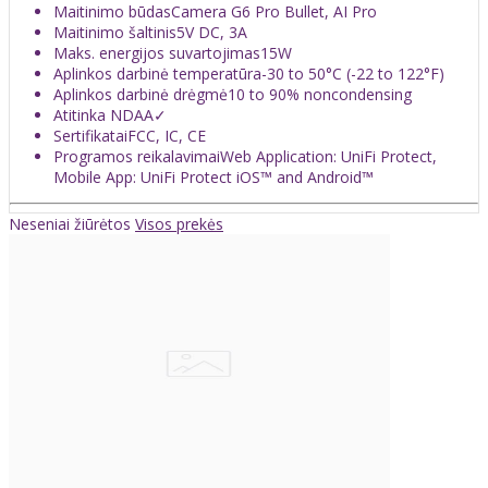
Maitinimo būdas
Camera G6 Pro Bullet, AI Pro
Maitinimo šaltinis
5V DC, 3A
Maks. energijos suvartojimas
15W
Aplinkos darbinė temperatūra
-30 to 50°C (-22 to 122°F)
Aplinkos darbinė drėgmė
10 to 90% noncondensing
Atitinka NDAA
✓
Sertifikatai
FCC, IC, CE
Programos reikalavimai
Web Application: UniFi Protect,
Mobile App: UniFi Protect iOS™ and Android™
Neseniai žiūrėtos
Visos prekės