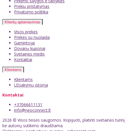
Pirkimo sąlygos ir taisyklės
Prekių pristatymas
Privatumo politika
Klientų aptarnavimas
Visos prekės
Prekės su nuolaida
Gamintojai
Dovanų kuponai
Svetainės medis
Kontaktai
Klientams
Klientams
Užsakymų istorija
Kontaktai
+37066611131
info@neoconnect.lt
2026 © Visos teisės saugomos. Kopijuoti, platinti svetainės turinį
be autorių sutikimo draudžiama.