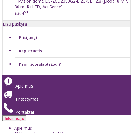
Hikvision dome DS-2CD2383G2-LI2U/SL F2.8 (juoda, 8 MP,
30 m IR+LED, AcuSense)
94
€304
Jūsų paskyra
Prisijungti
Registruotis
Pamiršote slaptažodį?
Apie mus
Pristatymas
Kontaktai
Informacija
Apie mus