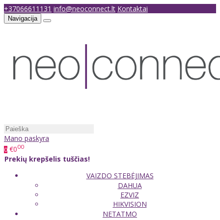
+37066611131
info@neoconnect.lt
Kontaktai
Navigacija
Mano paskyra
00
€0
0
Prekių krepšelis tuščias!
VAIZDO STEBĖJIMAS
DAHUA
EZVIZ
HIKVISION
NETATMO