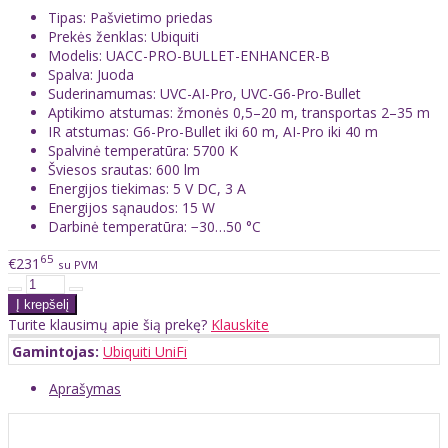
Tipas: Pašvietimo priedas
Prekės ženklas: Ubiquiti
Modelis: UACC-PRO-BULLET-ENHANCER-B
Spalva: Juoda
Suderinamumas: UVC-AI-Pro, UVC-G6-Pro-Bullet
Aptikimo atstumas: žmonės 0,5–20 m, transportas 2–35 m
IR atstumas: G6-Pro-Bullet iki 60 m, AI-Pro iki 40 m
Spalvinė temperatūra: 5700 K
Šviesos srautas: 600 lm
Energijos tiekimas: 5 V DC, 3 A
Energijos sąnaudos: 15 W
Darbinė temperatūra: −30…50 °C
65
€231
su PVM
Turite klausimų apie šią prekę?
Klauskite
Gamintojas:
Ubiquiti UniFi
Aprašymas