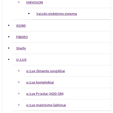
HIKVISION
Vaizdo stebėjimo sistema
XGIMI
FIBARO
Shelly
U::LUX
u::Lux išmanūs jungikliai
u::Lux komplektai
u::Lux Priedai (ADD ON)
u::Lux maitinimo šaltiniai