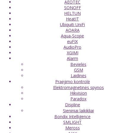
AEOTEC
SONOFF
HELTUN
HeatIT
Ubiquiti UniFi
AQARA
Aqua-Scope
euFIX
AudioPro
XGIMI
Alarm
Bevielės
GSM
Laidinės
Praėjimo kontrolė
Elektromagnetinės spynos
Hikvision
Paradox
Displine
Sieniniai laikikliai
Bondix Intelligence
SMLIGHT
Meross