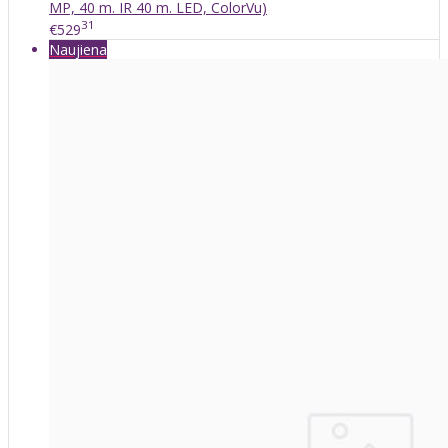
MP, 40 m. IR 40 m. LED, ColorVu)
31
€529
Naujiena