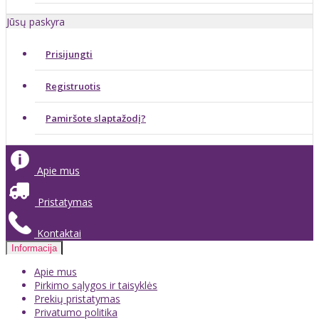
Jūsų paskyra
Prisijungti
Registruotis
Pamiršote slaptažodį?
Apie mus
Pristatymas
Kontaktai
Informacija
Apie mus
Pirkimo sąlygos ir taisyklės
Prekių pristatymas
Privatumo politika