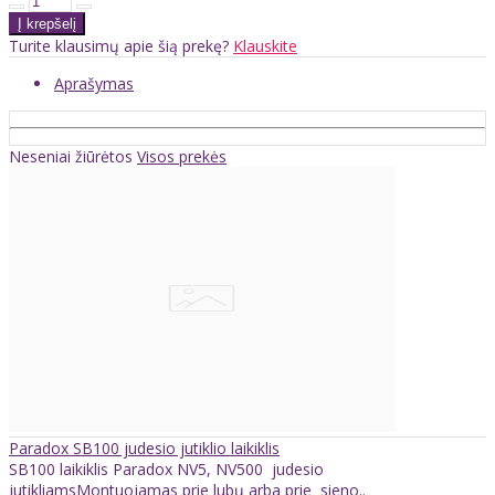
Turite klausimų apie šią prekę?
Klauskite
Aprašymas
Neseniai žiūrėtos
Visos prekės
Paradox SB100 judesio jutiklio laikiklis
SB100 laikiklis Paradox NV5, NV500 judesio
jutikliamsMontuojamas prie lubų arba prie sieno..