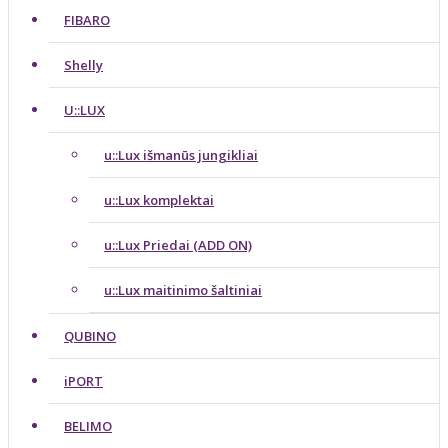
FIBARO
Shelly
U::LUX
u::Lux išmanūs jungikliai
u::Lux komplektai
u::Lux Priedai (ADD ON)
u::Lux maitinimo šaltiniai
QUBINO
iPORT
BELIMO