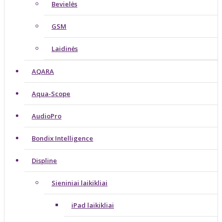
Bevielės
GSM
Laidinės
AQARA
Aqua-Scope
AudioPro
Bondix Intelligence
Displine
Sieniniai laikikliai
iPad laikikliai