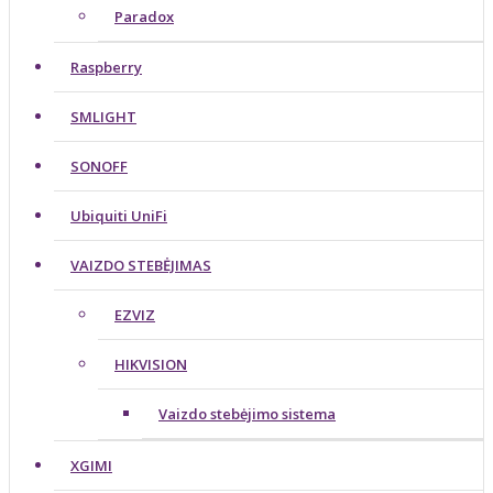
Paradox
Raspberry
SMLIGHT
SONOFF
Ubiquiti UniFi
VAIZDO STEBĖJIMAS
EZVIZ
HIKVISION
Vaizdo stebėjimo sistema
XGIMI