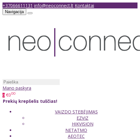
+37066611131
info@neoconnect.lt
Kontaktai
Navigacija
Mano paskyra
00
€0
0
Prekių krepšelis tuščias!
VAIZDO STEBĖJIMAS
EZVIZ
HIKVISION
NETATMO
AEOTEC