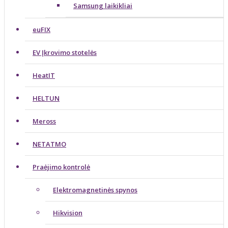
Samsung laikikliai
euFIX
EV Įkrovimo stotelės
HeatIT
HELTUN
Meross
NETATMO
Praėjimo kontrolė
Elektromagnetinės spynos
Hikvision