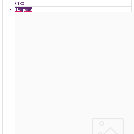
00
€180
Naujiena