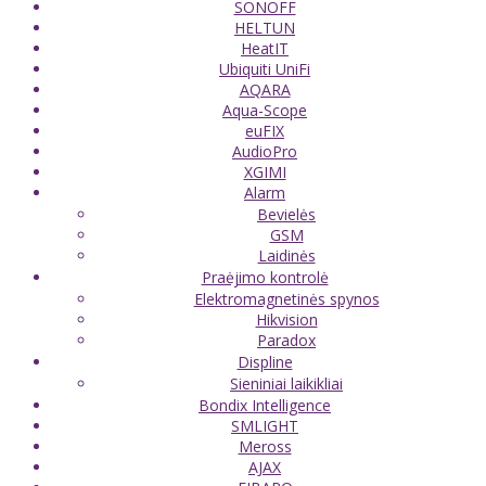
SONOFF
HELTUN
HeatIT
Ubiquiti UniFi
AQARA
Aqua-Scope
euFIX
AudioPro
XGIMI
Alarm
Bevielės
GSM
Laidinės
Praėjimo kontrolė
Elektromagnetinės spynos
Hikvision
Paradox
Displine
Sieniniai laikikliai
Bondix Intelligence
SMLIGHT
Meross
AJAX