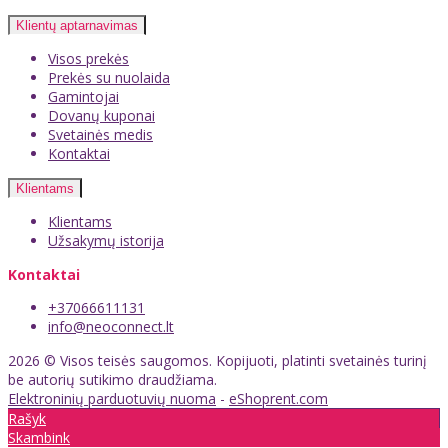
Klientų aptarnavimas
Visos prekės
Prekės su nuolaida
Gamintojai
Dovanų kuponai
Svetainės medis
Kontaktai
Klientams
Klientams
Užsakymų istorija
Kontaktai
+37066611131
info@neoconnect.lt
2026 © Visos teisės saugomos. Kopijuoti, platinti svetainės turinį
be autorių sutikimo draudžiama.
Elektroninių parduotuvių nuoma
-
eShoprent.com
Rašyk
Skambink