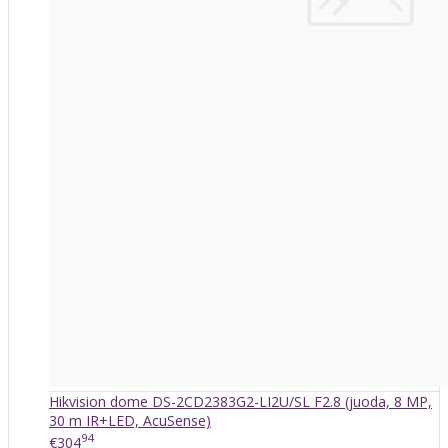
Hikvision dome DS-2CD2383G2-LI2U/SL F2.8 (juoda, 8 MP,
30 m IR+LED, AcuSense)
94
€304