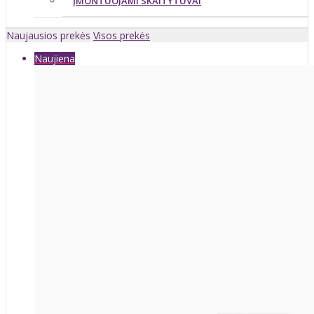
ĮMONTUOJAMI SKAITYTUVAI
Naujausios prekės
Visos prekės
Naujiena