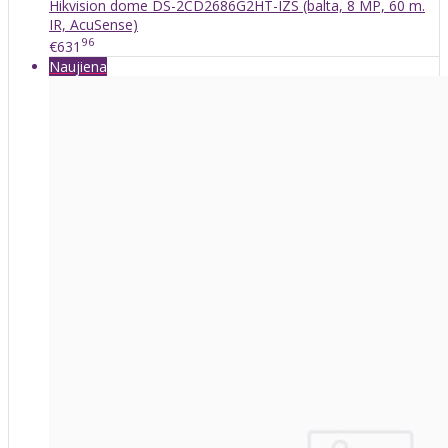
Hikvision dome DS-2CD2686G2HT-IZS (balta, 8 MP, 60 m.
IR, AcuSense)
96
€631
Naujiena