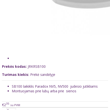
Prekės kodas:
JRKRSB100
Turimas kiekis:
Prekė sandėlyje
SB100 laikiklis Paradox NV5, NV500 judesio jutikliams
Montuojamas prie lubų arba prie sienos
35
€2
su PVM