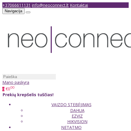
+37066611131
info@neoconnect.lt
Kontaktai
Navigacija
Mano paskyra
00
€0
0
Prekių krepšelis tuščias!
VAIZDO STEBĖJIMAS
DAHUA
EZVIZ
HIKVISION
NETATMO