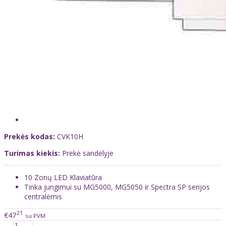
Prekės kodas:
CVK10H
Turimas kiekis:
Prekė sandėlyje
10 Zonų LED Klaviatūra
Tinka jungimui su MG5000, MG5050 ir Spectra SP serijos
centralėmis
21
€47
su PVM