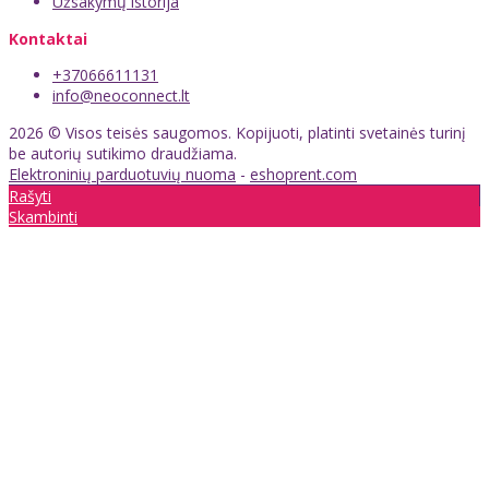
Užsakymų istorija
Kontaktai
+37066611131
info@neoconnect.lt
2026 © Visos teisės saugomos. Kopijuoti, platinti svetainės turinį
be autorių sutikimo draudžiama.
Elektroninių parduotuvių nuoma
-
eshoprent.com
Rašyti
Skambinti