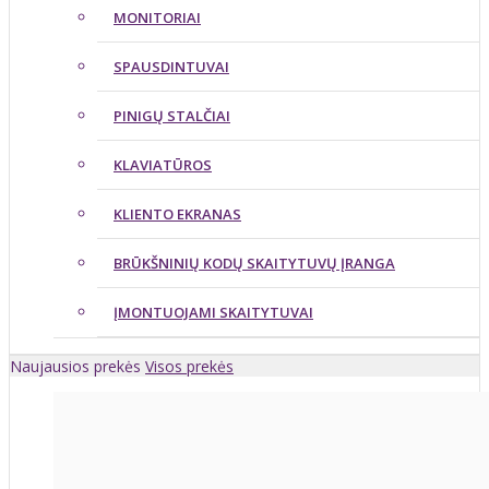
MONITORIAI
SPAUSDINTUVAI
PINIGŲ STALČIAI
KLAVIATŪROS
KLIENTO EKRANAS
BRŪKŠNINIŲ KODŲ SKAITYTUVŲ ĮRANGA
ĮMONTUOJAMI SKAITYTUVAI
Naujausios prekės
Visos prekės