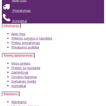
Apie mus
Pristatymas
Kontaktai
Informacija
Apie mus
Pirkimo sąlygos ir taisyklės
Prekių pristatymas
Privatumo politika
Klientų aptarnavimas
Visos prekės
Prekės su nuolaida
Gamintojai
Dovanų kuponai
Svetainės medis
Kontaktai
Klientams
Klientams