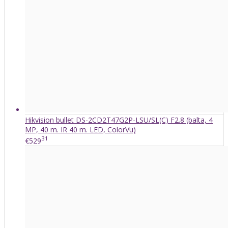
Hikvision bullet DS-2CD2T47G2P-LSU/SL(C) F2.8 (balta, 4
MP, 40 m. IR 40 m. LED, ColorVu)
31
€529