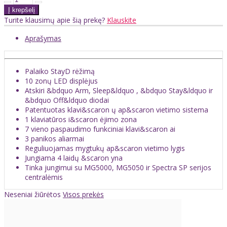
Turite klausimų apie šią prekę?
Klauskite
Aprašymas
Palaiko StayD rėžimą
10 zonų LED displėjus
Atskiri &bdquo Arm, Sleep&ldquo , &bdquo Stay&ldquo ir
&bdquo Off&ldquo diodai
Patentuotas klavi&scaron ų ap&scaron vietimo sistema
1 klaviatūros i&scaron ėjimo zona
7 vieno paspaudimo funkciniai klavi&scaron ai
3 panikos aliarmai
Reguliuojamas mygtukų ap&scaron vietimo lygis
Jungiama 4 laidų &scaron yna
Tinka jungimui su MG5000, MG5050 ir Spectra SP serijos
centralėmis
Neseniai žiūrėtos
Visos prekės