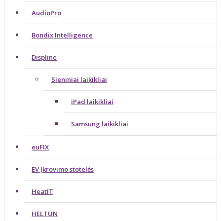
AudioPro
Bondix Intelligence
Displine
Sieniniai laikikliai
iPad laikikliai
Samsung laikikliai
euFIX
EV Įkrovimo stotelės
HeatIT
HELTUN