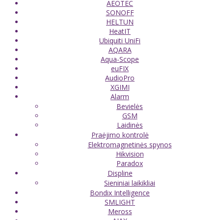
AEOTEC
SONOFF
HELTUN
HeatIT
Ubiquiti UniFi
AQARA
Aqua-Scope
euFIX
AudioPro
XGIMI
Alarm
Bevielės
GSM
Laidinės
Praėjimo kontrolė
Elektromagnetinės spynos
Hikvision
Paradox
Displine
Sieniniai laikikliai
Bondix Intelligence
SMLIGHT
Meross