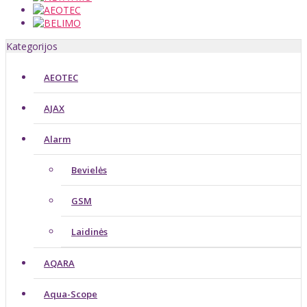
Kategorijos
AEOTEC
AJAX
Alarm
Bevielės
GSM
Laidinės
AQARA
Aqua-Scope