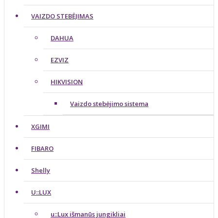
VAIZDO STEBĖJIMAS
DAHUA
EZVIZ
HIKVISION
Vaizdo stebėjimo sistema
XGIMI
FIBARO
Shelly
U::LUX
u::Lux išmanūs jungikliai