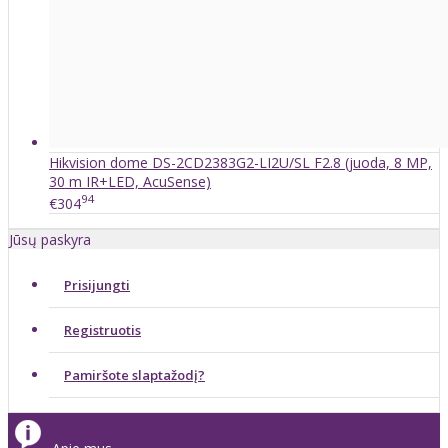
Hikvision dome DS-2CD2383G2-LI2U/SL F2.8 (juoda, 8 MP,
30 m IR+LED, AcuSense)
94
€304
Jūsų paskyra
Prisijungti
Registruotis
Pamiršote slaptažodį?