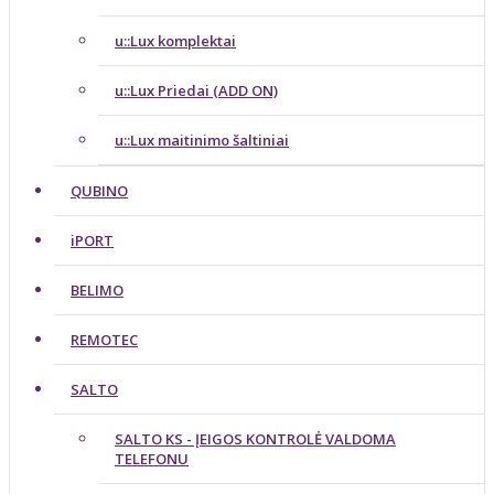
u::Lux komplektai
u::Lux Priedai (ADD ON)
u::Lux maitinimo šaltiniai
QUBINO
iPORT
BELIMO
REMOTEC
SALTO
SALTO KS - ĮEIGOS KONTROLĖ VALDOMA
TELEFONU