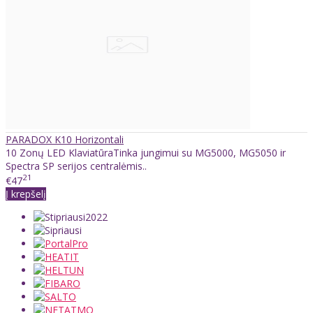
PARADOX K10 Horizontali
10 Zonų LED KlaviatūraTinka jungimui su MG5000, MG5050 ir
Spectra SP serijos centralėmis..
21
€47
Į krepšelį