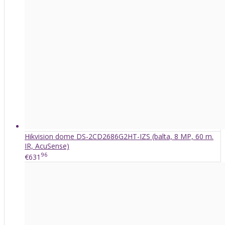
Hikvision dome DS-2CD2686G2HT-IZS (balta, 8 MP, 60 m.
IR, AcuSense)
96
€631