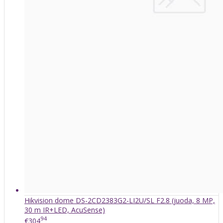
Hikvision dome DS-2CD2383G2-LI2U/SL F2.8 (juoda, 8 MP,
30 m IR+LED, AcuSense)
94
€304