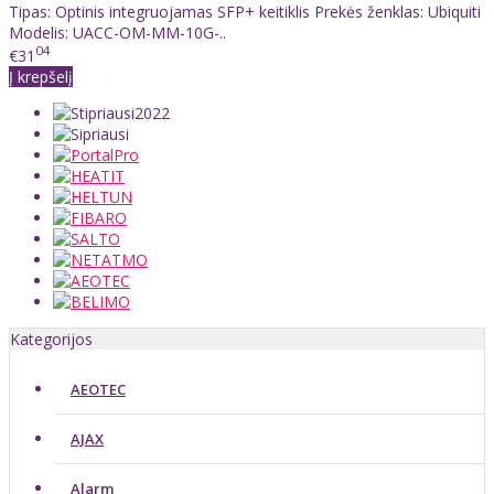
Tipas: Optinis integruojamas SFP+ keitiklis Prekės ženklas: Ubiquiti
Modelis: UACC-OM-MM-10G-..
04
€31
Į krepšelį
Kategorijos
AEOTEC
AJAX
Alarm