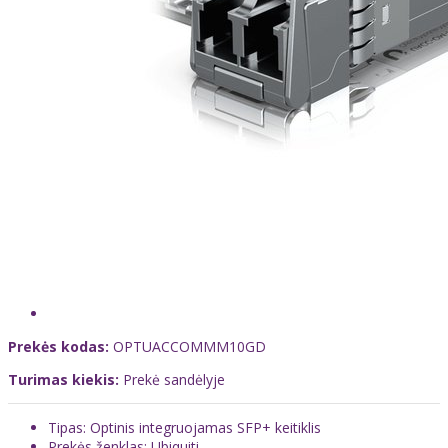
Prekės kodas:
OPTUACCOMMM10GD
Turimas kiekis:
Prekė sandėlyje
Tipas: Optinis integruojamas SFP+ keitiklis
Prekės ženklas: Ubiquiti