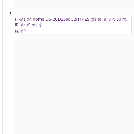
Hikvision dome DS-2CD2686G2HT-IZS (balta, 8 MP, 60 m.
IR, AcuSense)
96
€631