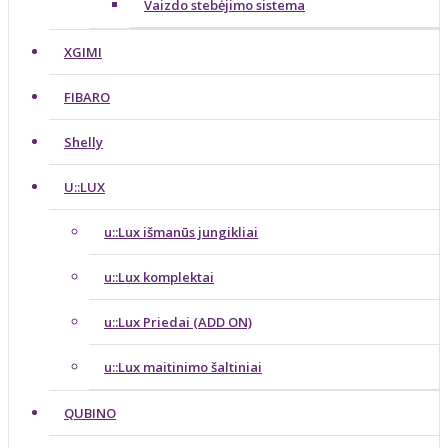
Vaizdo stebėjimo sistema
XGIMI
FIBARO
Shelly
U::LUX
u::Lux išmanūs jungikliai
u::Lux komplektai
u::Lux Priedai (ADD ON)
u::Lux maitinimo šaltiniai
QUBINO