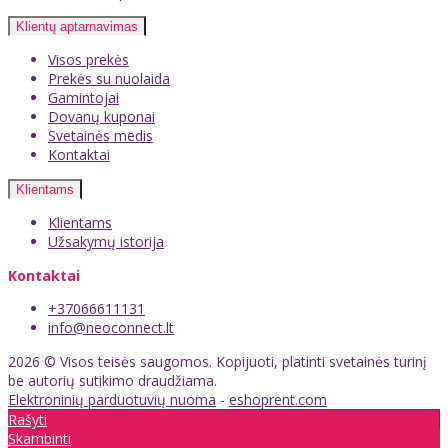
Klientų aptarnavimas
Visos prekės
Prekės su nuolaida
Gamintojai
Dovanų kuponai
Svetainės medis
Kontaktai
Klientams
Klientams
Užsakymų istorija
Kontaktai
+37066611131
info@neoconnect.lt
2026 © Visos teisės saugomos. Kopijuoti, platinti svetainės turinį
be autorių sutikimo draudžiama.
Elektroninių parduotuvių nuoma
-
eshoprent.com
Rašyti
Skambinti