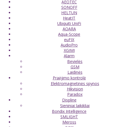
AEOTEC
SONOFF
HELTUN
HeatIT
Ubiquiti UniFi
AQARA
Aqua-Scope
euFIX
AudioPro
XGIMI
Alarm
Bevielės
GSM
Laidinės
Praėjimo kontrolė
Elektromagnetinės spynos
Hikvision
Paradox
Displine
Sieniniai laikikliai
Bondix Intelligence
SMLIGHT
Meross