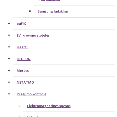
Samsung laikikliai
euFIX
EV Įkrovimo stotelės
HeatIT
HELTUN
Meross
NETATMO
Praėjimo kontrolė
Elektromagnetinės spynos