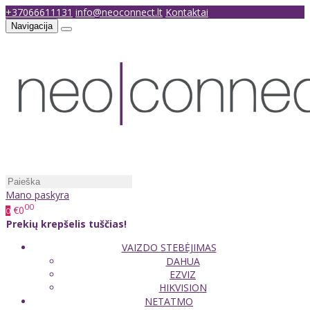
+37066611131
info@neoconnect.lt
Kontaktai
Navigacija
Mano paskyra
00
€0
0
Prekių krepšelis tuščias!
VAIZDO STEBĖJIMAS
DAHUA
EZVIZ
HIKVISION
NETATMO