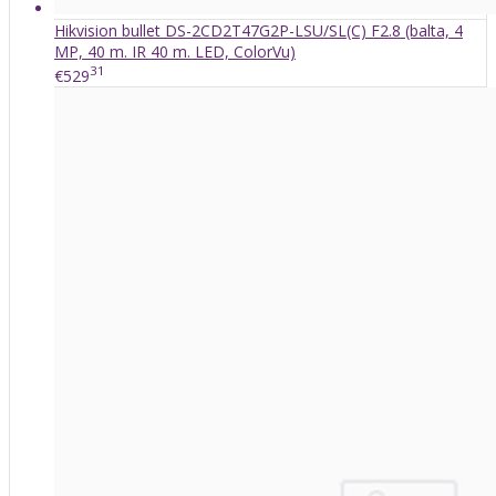
Hikvision bullet DS-2CD2T47G2P-LSU/SL(C) F2.8 (balta, 4
MP, 40 m. IR 40 m. LED, ColorVu)
31
€529