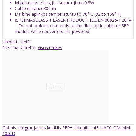
Maksimalus energijos suvartojimas0.8W
Cable distance300 m
Darbinė aplinkos temperatūra0 to 70° C (32 to 158° F)
ĮSPĖJIMASCLASS 1 LASER PRODUCT, IEC/EN 60825-1:2014
– Do not look into the ends of the fiber optic cable or SFP
module while converters are powered.
Ubiquiti
,
UniFi
Neseniai žiūrėtos
Visos prekės
Optinis integruojamas keitiklis SFP+ Ubiquiti UniFi UACC-OM-MM-
10G-D