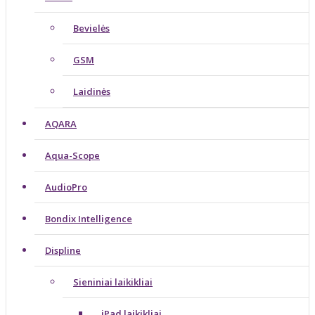
Bevielės
GSM
Laidinės
AQARA
Aqua-Scope
AudioPro
Bondix Intelligence
Displine
Sieniniai laikikliai
iPad laikikliai