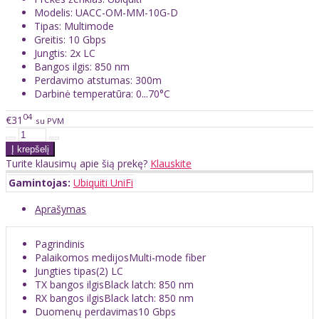
Modelis: UACC-OM-MM-10G-D
Tipas: Multimode
Greitis: 10 Gbps
Jungtis: 2x LC
Bangos ilgis: 850 nm
Perdavimo atstumas: 300m
Darbinė temperatūra: 0...70°C
04
€31
su PVM
Turite klausimų apie šią prekę?
Klauskite
Gamintojas:
Ubiquiti UniFi
Aprašymas
Pagrindinis
Palaikomos medijosMulti-mode fiber
Jungties tipas(2) LC
TX bangos ilgisBlack latch: 850 nm
RX bangos ilgisBlack latch: 850 nm
Duomenų perdavimas10 Gbps