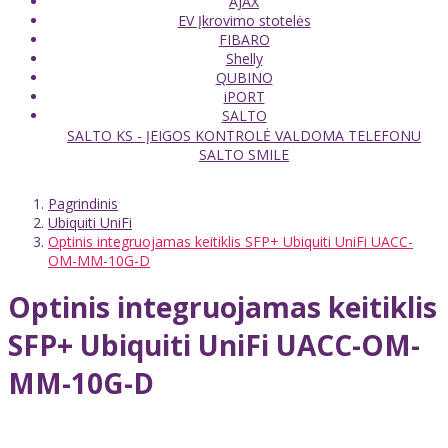
AJAX
EV Įkrovimo stotelės
FIBARO
Shelly
QUBINO
iPORT
SALTO
SALTO KS - ĮEIGOS KONTROLĖ VALDOMA TELEFONU
SALTO SMILE
Pagrindinis
Ubiquiti UniFi
Optinis integruojamas keitiklis SFP+ Ubiquiti UniFi UACC-
OM-MM-10G-D
Optinis integruojamas keitiklis
SFP+ Ubiquiti UniFi UACC-OM-
MM-10G-D