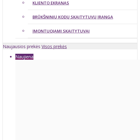
KLIENTO EKRANAS
BRŪKŠNINIŲ KODŲ SKAITYTUVŲ ĮRANGA
ĮMONTUOJAMI SKAITYTUVAI
Naujausios prekės
Visos prekės
Naujiena