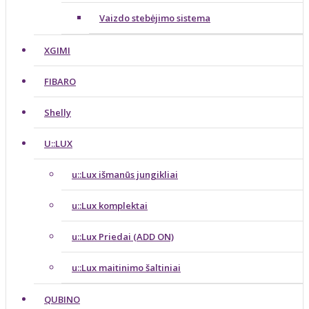
Vaizdo stebėjimo sistema
XGIMI
FIBARO
Shelly
U::LUX
u::Lux išmanūs jungikliai
u::Lux komplektai
u::Lux Priedai (ADD ON)
u::Lux maitinimo šaltiniai
QUBINO