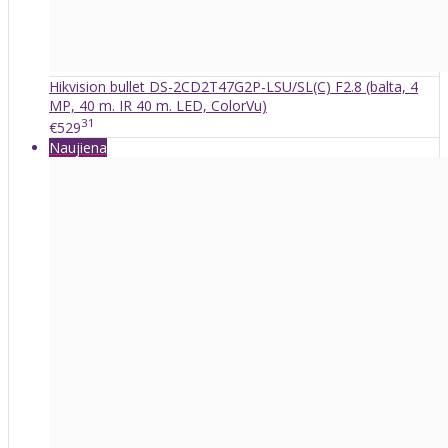
Hikvision bullet DS-2CD2T47G2P-LSU/SL(C) F2.8 (balta, 4
MP, 40 m. IR 40 m. LED, ColorVu)
31
€529
Naujiena