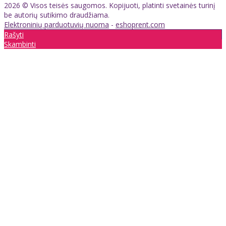
2026 © Visos teisės saugomos. Kopijuoti, platinti svetainės turinį
be autorių sutikimo draudžiama.
Elektroninių parduotuvių nuoma
-
eshoprent.com
Rašyti
Skambinti