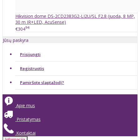
Hikvision dome DS-2CD2383G2-LI2U/SL F2.8 (juoda, 8 MP,
30 m IR+LED, AcuSense)
94
€304
Jūsų paskyra
Prisijungti
Registruotis
Pamiršote slaptažodį?
Apie mus
Pristatymas
Kontaktai
Informacija