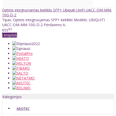
Optinis integruojamas keitiklis SFP+ Ubiquiti UniFi UACC-OM-MM-
10G-D-2
Tipas: Optinis integruojamas SFP+ keitiklis Modelis: UBIQUITI
UACC-OM-MM-10G-D-2 Perdavimo ti..
83
€55
Į krepšelį
Kategorijos
AEOTEC