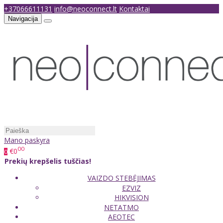
+37066611131
info@neoconnect.lt
Kontaktai
Navigacija
Mano paskyra
00
€0
0
Prekių krepšelis tuščias!
VAIZDO STEBĖJIMAS
EZVIZ
HIKVISION
NETATMO
AEOTEC