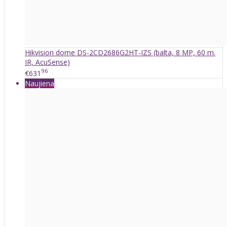
Hikvision dome DS-2CD2686G2HT-IZS (balta, 8 MP, 60 m.
IR, AcuSense)
96
€631
Naujiena