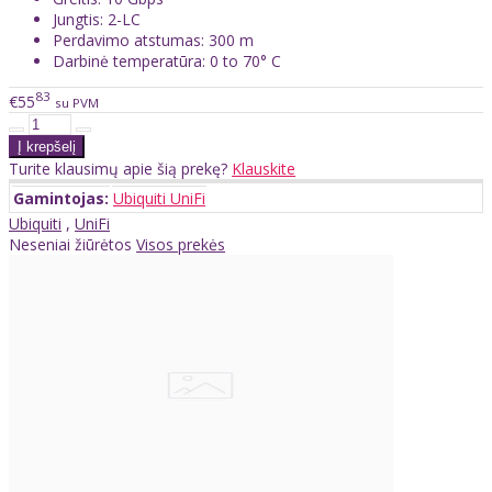
Jungtis: 2-LC
Perdavimo atstumas: 300 m
Darbinė temperatūra: 0 to 70° C
83
€55
su PVM
Turite klausimų apie šią prekę?
Klauskite
Gamintojas:
Ubiquiti UniFi
Ubiquiti
,
UniFi
Neseniai žiūrėtos
Visos prekės