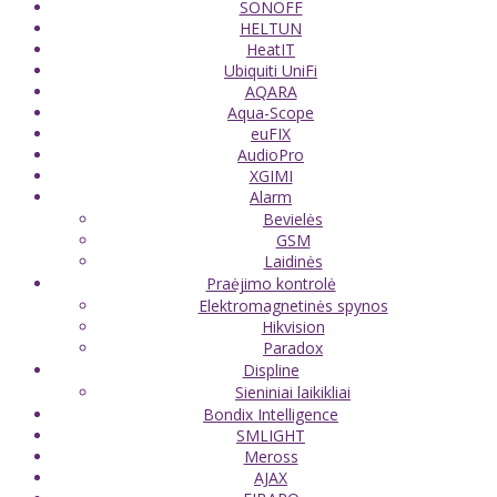
SONOFF
HELTUN
HeatIT
Ubiquiti UniFi
AQARA
Aqua-Scope
euFIX
AudioPro
XGIMI
Alarm
Bevielės
GSM
Laidinės
Praėjimo kontrolė
Elektromagnetinės spynos
Hikvision
Paradox
Displine
Sieniniai laikikliai
Bondix Intelligence
SMLIGHT
Meross
AJAX