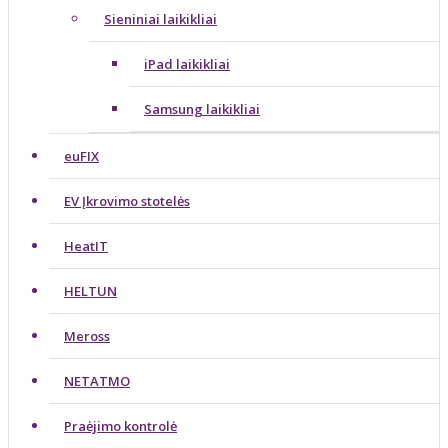
Sieniniai laikikliai
iPad laikikliai
Samsung laikikliai
euFIX
EV Įkrovimo stotelės
HeatIT
HELTUN
Meross
NETATMO
Praėjimo kontrolė