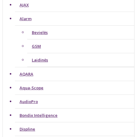
AJAX
Alarm
Bevielės
GSM
Laidinės
AQARA
Aqua-Scope
AudioPro
Bondix Intelligence
Displine