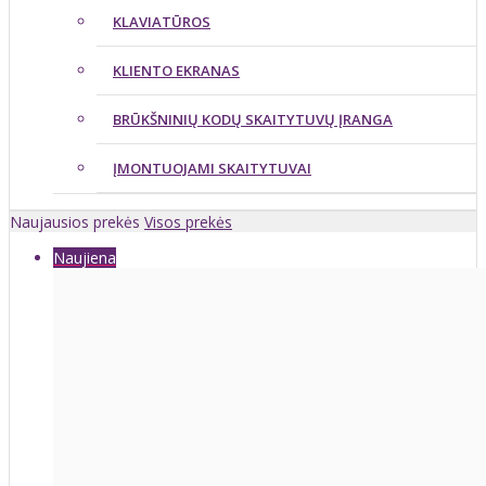
KLAVIATŪROS
KLIENTO EKRANAS
BRŪKŠNINIŲ KODŲ SKAITYTUVŲ ĮRANGA
ĮMONTUOJAMI SKAITYTUVAI
Naujausios prekės
Visos prekės
Naujiena