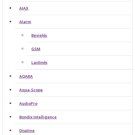
AJAX
Alarm
Bevielės
GSM
Laidinės
AQARA
Aqua-Scope
AudioPro
Bondix Intelligence
Displine