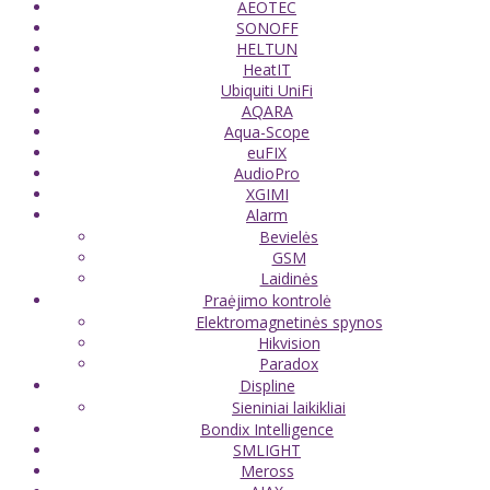
AEOTEC
SONOFF
HELTUN
HeatIT
Ubiquiti UniFi
AQARA
Aqua-Scope
euFIX
AudioPro
XGIMI
Alarm
Bevielės
GSM
Laidinės
Praėjimo kontrolė
Elektromagnetinės spynos
Hikvision
Paradox
Displine
Sieniniai laikikliai
Bondix Intelligence
SMLIGHT
Meross