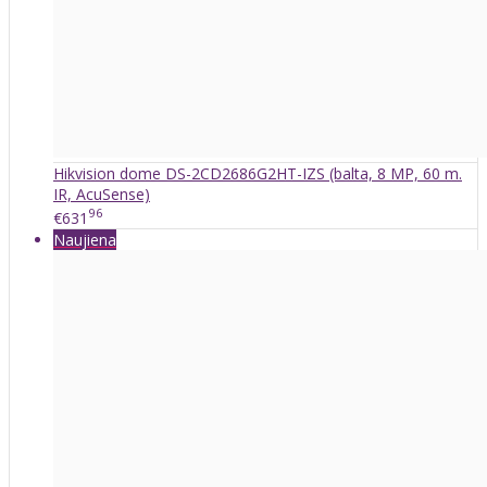
Hikvision dome DS-2CD2686G2HT-IZS (balta, 8 MP, 60 m.
IR, AcuSense)
96
€631
Naujiena