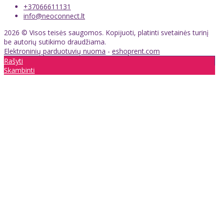
+37066611131
info@neoconnect.lt
2026 © Visos teisės saugomos. Kopijuoti, platinti svetainės turinį
be autorių sutikimo draudžiama.
Elektroninių parduotuvių nuoma
-
eshoprent.com
Rašyti
Skambinti