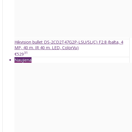
Hikvision bullet DS-2CD2T47G2P-LSU/SL(C) F2.8 (balta, 4
MP, 40 m. IR 40 m. LED, ColorVu)
31
€529
Naujiena