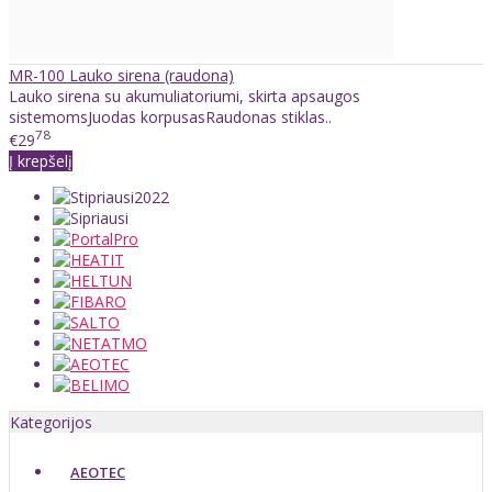
MR-100 Lauko sirena (raudona)
Lauko sirena su akumuliatoriumi, skirta apsaugos
sistemomsJuodas korpusasRaudonas stiklas..
78
€29
Į krepšelį
Kategorijos
AEOTEC