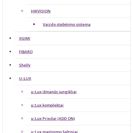
HIKVISION
Vaizdo stebėjimo sistema
XGIMI
FIBARO
Shelly
U::LUX
u::Lux išmanūs jungikliai
u::Lux komplektai
u::Lux Priedai (ADD ON)
u::Lux maitinimo šaltiniai