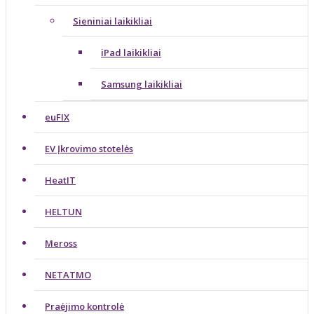
Sieniniai laikikliai
iPad laikikliai
Samsung laikikliai
euFIX
EV Įkrovimo stotelės
HeatIT
HELTUN
Meross
NETATMO
Praėjimo kontrolė