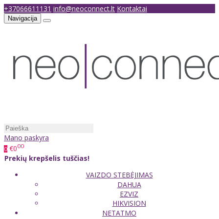
+37066611131
info@neoconnect.lt
Kontaktai
Navigacija
Mano paskyra
00
€0
0
Prekių krepšelis tuščias!
VAIZDO STEBĖJIMAS
DAHUA
EZVIZ
HIKVISION
NETATMO