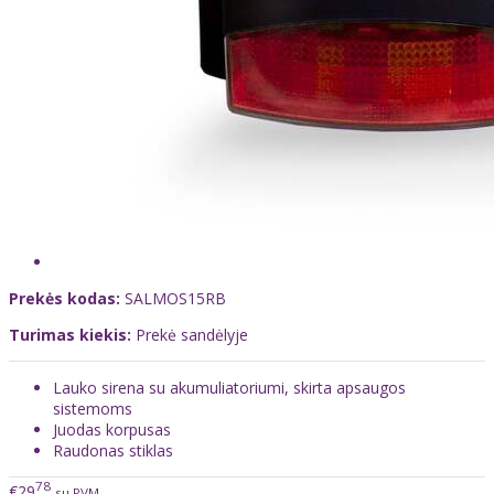
Prekės kodas:
SALMOS15RB
Turimas kiekis:
Prekė sandėlyje
Lauko sirena su akumuliatoriumi, skirta apsaugos
sistemoms
Juodas korpusas
Raudonas stiklas
78
€29
su PVM