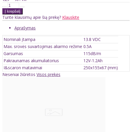
Turite klausimų apie šią prekę?
Klauskite
Aprašymas
Nominali įtampa
13.8 VDC
Max. srovės suvartojimas aliarmo režime
0.5A
Garsumas
115dB/m
Pakraunamas akumuliatorius
12V-1.2Ah
I&scaron matavimai
250x155x67 (mm)
Neseniai žiūrėtos
Visos prekės