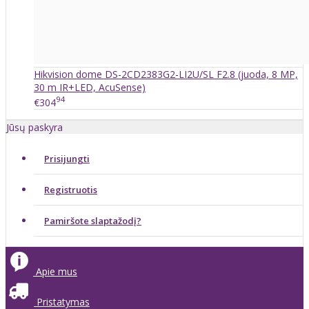
Hikvision dome DS-2CD2383G2-LI2U/SL F2.8 (juoda, 8 MP,
30 m IR+LED, AcuSense)
94
€304
Jūsų paskyra
Prisijungti
Registruotis
Pamiršote slaptažodį?
Apie mus
Pristatymas