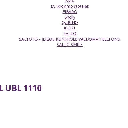
AJAX
EV Įkrovimo stotelės
FIBARO
Shelly
QUBINO
iPORT
SALTO
SALTO KS - ĮEIGOS KONTROLĖ VALDOMA TELEFONU
SALTO SMILE
L UBL 1110