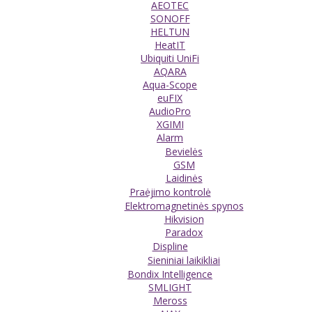
AEOTEC
SONOFF
HELTUN
HeatIT
Ubiquiti UniFi
AQARA
Aqua-Scope
euFIX
AudioPro
XGIMI
Alarm
Bevielės
GSM
Laidinės
Praėjimo kontrolė
Elektromagnetinės spynos
Hikvision
Paradox
Displine
Sieniniai laikikliai
Bondix Intelligence
SMLIGHT
Meross