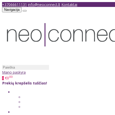
+37066611131
info@neoconnect.lt
Kontaktai
Navigacija
Mano paskyra
00
€0
0
Prekių krepšelis tuščias!