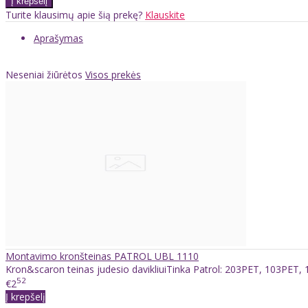
Turite klausimų apie šią prekę?
Klauskite
Aprašymas
Neseniai žiūrėtos
Visos prekės
Montavimo kronšteinas PATROL UBL 1110
Kron&scaron teinas judesio davikliuiTinka Patrol: 203PET, 103PET
52
€2
Į krepšelį