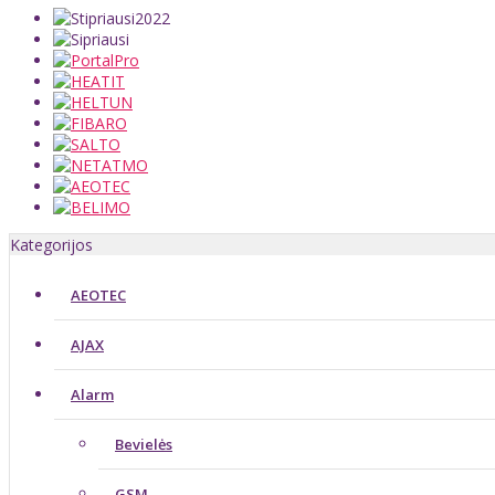
Kategorijos
AEOTEC
AJAX
Alarm
Bevielės
GSM