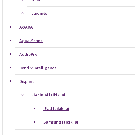
Laidinės
AQARA
Aqua-Scope
AudioPro
Bondix Intelligence
Displine
Sieniniai laikikliai
iPad laikikliai
Samsung laikikliai