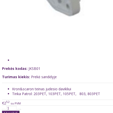
Prekės kodas:
JKSB01
Turimas kiekis:
Prekė sandėlyje
Kron&scaron teinas judesio davikliui
Tinka Patrol: 203PET, 103PET, 105PET, 803, 803PET
52
€2
su PVM