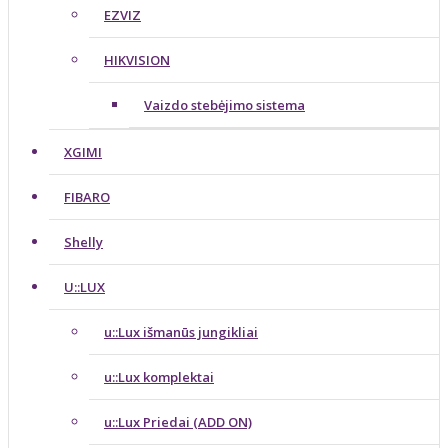
EZVIZ
HIKVISION
Vaizdo stebėjimo sistema
XGIMI
FIBARO
Shelly
U::LUX
u::Lux išmanūs jungikliai
u::Lux komplektai
u::Lux Priedai (ADD ON)