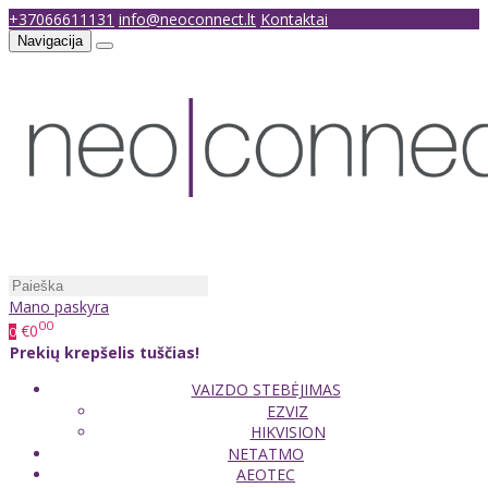
+37066611131
info@neoconnect.lt
Kontaktai
Navigacija
Mano paskyra
00
€0
0
Prekių krepšelis tuščias!
VAIZDO STEBĖJIMAS
EZVIZ
HIKVISION
NETATMO
AEOTEC