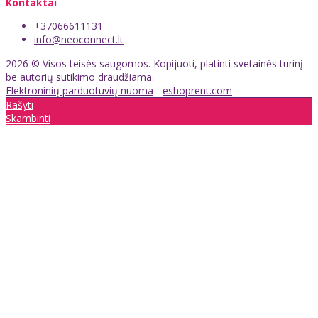
Kontaktai
+37066611131
info@neoconnect.lt
2026 © Visos teisės saugomos. Kopijuoti, platinti svetainės turinį
be autorių sutikimo draudžiama.
Elektroninių parduotuvių nuoma
-
eshoprent.com
Rašyti
Skambinti