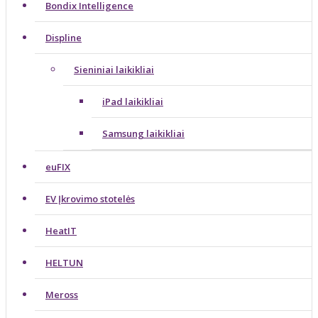
Bondix Intelligence
Displine
Sieniniai laikikliai
iPad laikikliai
Samsung laikikliai
euFIX
EV Įkrovimo stotelės
HeatIT
HELTUN
Meross