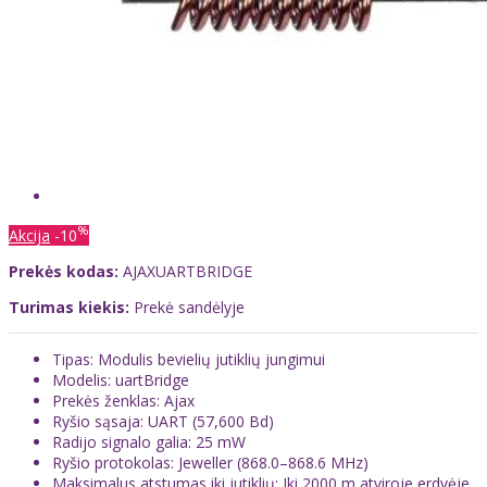
%
Akcija
-10
Prekės kodas:
AJAXUARTBRIDGE
Turimas kiekis:
Prekė sandėlyje
Tipas: Modulis bevielių jutiklių jungimui
Modelis: uartBridge
Prekės ženklas: Ajax
Ryšio sąsaja: UART (57,600 Bd)
Radijo signalo galia: 25 mW
Ryšio protokolas: Jeweller (868.0–868.6 MHz)
Maksimalus atstumas iki jutiklių: Iki 2000 m atviroje erdvėje