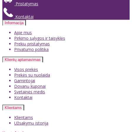
Pristatymas
Kontaktai
Informacija
Apie mus
Pirkimo sąlygos ir taisyklės
Prekių pristatymas
Privatumo politika
Klientų aptarnavimas
Visos prekės
Prekės su nuolaida
Gamintojai
Dovanų kuponai
Svetainės medis
Kontaktai
Klientams
Klientams
Užsakymų istorija