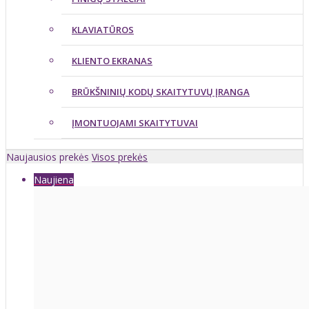
KLAVIATŪROS
KLIENTO EKRANAS
BRŪKŠNINIŲ KODŲ SKAITYTUVŲ ĮRANGA
ĮMONTUOJAMI SKAITYTUVAI
Naujausios prekės
Visos prekės
Naujiena