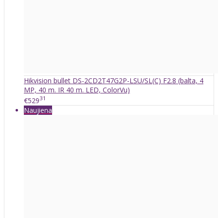
Hikvision bullet DS-2CD2T47G2P-LSU/SL(C) F2.8 (balta, 4
MP, 40 m. IR 40 m. LED, ColorVu)
31
€529
Naujiena