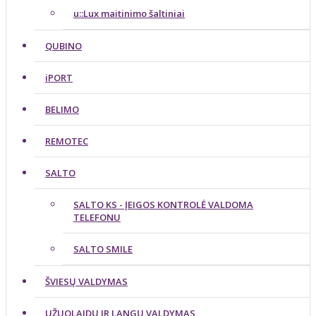
u::Lux maitinimo šaltiniai
QUBINO
iPORT
BELIMO
REMOTEC
SALTO
SALTO KS - ĮEIGOS KONTROLĖ VALDOMA
TELEFONU
SALTO SMILE
ŠVIESŲ VALDYMAS
UŽUOLAIDŲ IR LANGŲ VALDYMAS