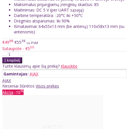
Maksimalus prijungiamų įrenginių skaičius: 85
Maitinimas: DC 5 V (per UART sąsają)
Darbinė temperatūra: -20°C iki +50°C
Drėgmės atsparumas: Iki 90%
Išmatavimai: 64x55x13 mm (be antenų) 110x58x13 mm (su
antenomis)
88
38
€49
€55
su PVM
50
Sutaupote - €5
Turite klausimų apie šią prekę?
Klauskite
Gamintojas:
AJAX
AJAX
Neseniai žiūrėtos
Visos prekės
%
Akcija
-10