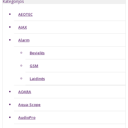
Kategorijos
AEOTEC
AJAX
Alarm
Bevielės
GSM
Laidinės
AQARA
Aqua-Scope
AudioPro