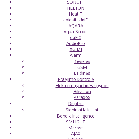
SONOFF
HELTUN
HeatIT
Ubiquiti UniFi
AQARA
Aqua-Scope
euFIX
AudioPro
XGIMI
Alarm
Bevielės
GSM
Laidinės
Praėjimo kontrolė
Elektromagnetinės spynos
Hikvision
Paradox
Displine
Sieniniai laikikliai
Bondix Intelligence
SMLIGHT
Meross
AJAX