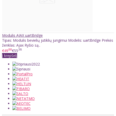
Modulis AJAX uartBridge
Tipas: Modulis bevielių jutiklių jungimui Modelis: uartBridge Prekės
ženklas: Ajax Ryšio są..
88
38
€49
€55
Į krepšelį