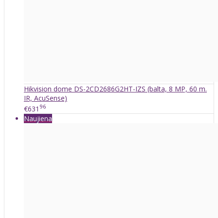
Hikvision dome DS-2CD2686G2HT-IZS (balta, 8 MP, 60 m.
IR, AcuSense)
96
€631
Naujiena