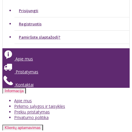
Prisijungti
Registruotis
Pamiršote slaptažodį?
Apie mus
Pristatymas
Kontaktai
Informacija
Apie mus
Pirkimo sąlygos ir taisyklės
Prekių pristatymas
Privatumo politika
Klientų aptarnavimas