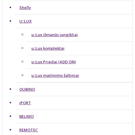
Shelly
U::LUX
u::Lux išmanūs jungikliai
u::Lux komplektai
u::Lux Priedai (ADD ON)
u::Lux maitinimo šaltiniai
QUBINO
iPORT
BELIMO
REMOTEC