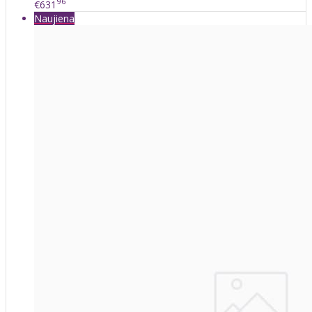
96
€631
Naujiena