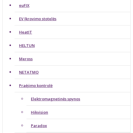
euFIX
EV Įkrovimo stotelės
HeatIT
HELTUN
Meross
NETATMO
Praėjimo kontrolė
Elektromagnetinės spynos
Hikvision
Paradox