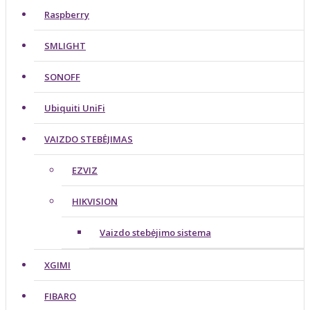
Raspberry
SMLIGHT
SONOFF
Ubiquiti UniFi
VAIZDO STEBĖJIMAS
EZVIZ
HIKVISION
Vaizdo stebėjimo sistema
XGIMI
FIBARO