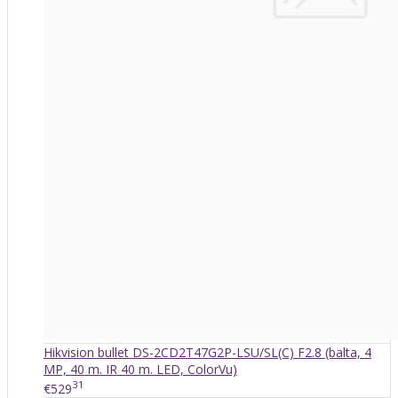
Hikvision bullet DS-2CD2T47G2P-LSU/SL(C) F2.8 (balta, 4
MP, 40 m. IR 40 m. LED, ColorVu)
31
€529