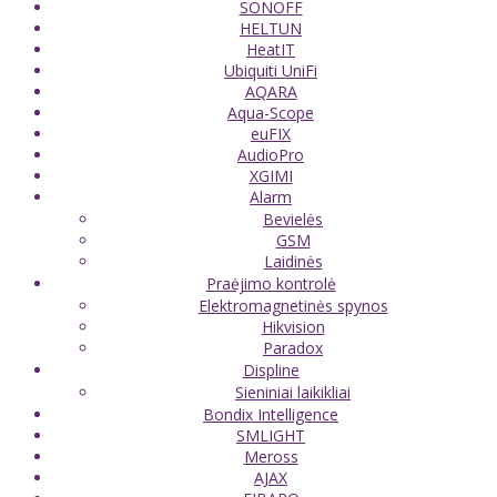
SONOFF
HELTUN
HeatIT
Ubiquiti UniFi
AQARA
Aqua-Scope
euFIX
AudioPro
XGIMI
Alarm
Bevielės
GSM
Laidinės
Praėjimo kontrolė
Elektromagnetinės spynos
Hikvision
Paradox
Displine
Sieniniai laikikliai
Bondix Intelligence
SMLIGHT
Meross
AJAX