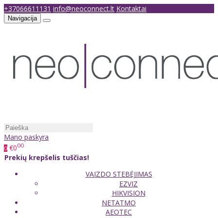
+37066611131
info@neoconnect.lt
Kontaktai
Navigacija
Mano paskyra
00
€0
0
Prekių krepšelis tuščias!
VAIZDO STEBĖJIMAS
EZVIZ
HIKVISION
NETATMO
AEOTEC