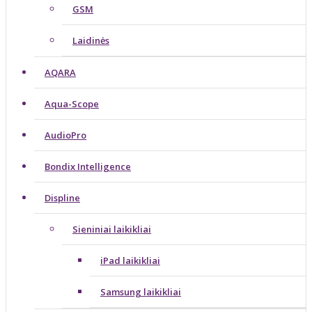
GSM
Laidinės
AQARA
Aqua-Scope
AudioPro
Bondix Intelligence
Displine
Sieniniai laikikliai
iPad laikikliai
Samsung laikikliai