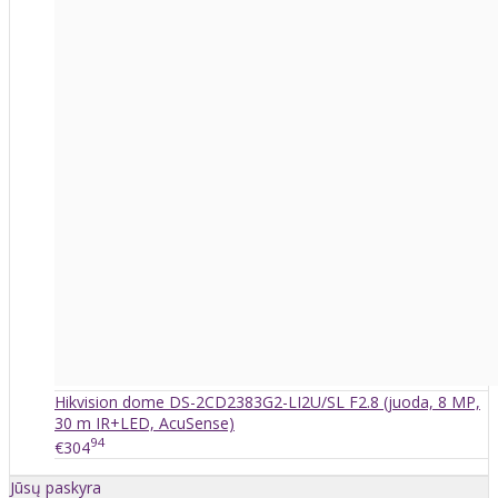
Hikvision dome DS-2CD2383G2-LI2U/SL F2.8 (juoda, 8 MP,
30 m IR+LED, AcuSense)
94
€304
Jūsų paskyra