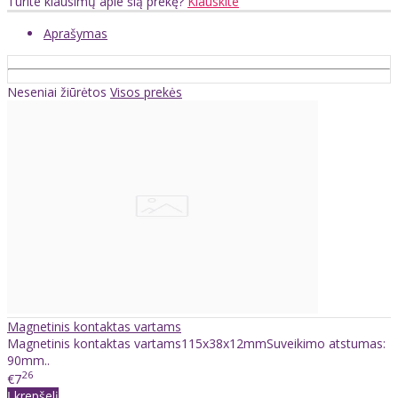
Turite klausimų apie šią prekę?
Klauskite
Aprašymas
Neseniai žiūrėtos
Visos prekės
Magnetinis kontaktas vartams
Magnetinis kontaktas vartams115x38x12mmSuveikimo atstumas:
90mm..
26
€7
Į krepšelį