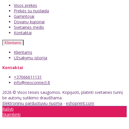
Visos prekės
Prekės su nuolaida
Gamintojai
Dovanų kuponai
Svetainės medis
Kontaktai
Klientams
Klientams
Užsakymų istorija
Kontaktai
+37066611131
info@neoconnect.lt
2026 © Visos teisės saugomos. Kopijuoti, platinti svetainės turinį
be autorių sutikimo draudžiama.
Elektroninių parduotuvių nuoma
-
eshoprent.com
Rašyti
Skambinti