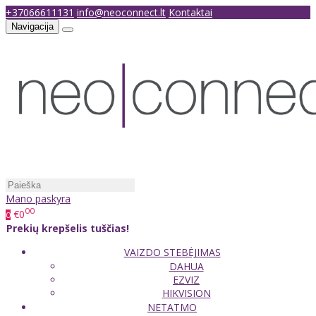
+37066611131
info@neoconnect.lt
Kontaktai
Navigacija
Mano paskyra
00
€0
0
Prekių krepšelis tuščias!
VAIZDO STEBĖJIMAS
DAHUA
EZVIZ
HIKVISION
NETATMO