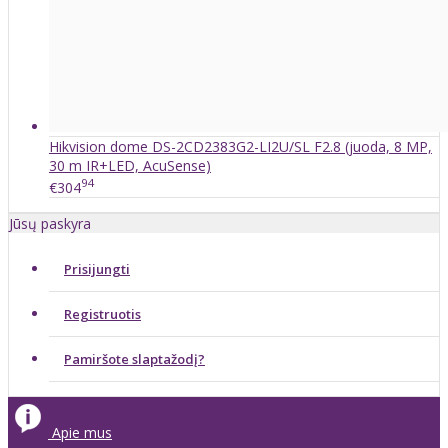
Hikvision dome DS-2CD2383G2-LI2U/SL F2.8 (juoda, 8 MP,
30 m IR+LED, AcuSense)
94
€304
Jūsų paskyra
Prisijungti
Registruotis
Pamiršote slaptažodį?
Apie mus