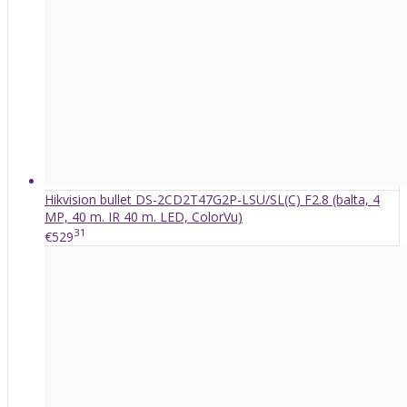
Hikvision bullet DS-2CD2T47G2P-LSU/SL(C) F2.8 (balta, 4
MP, 40 m. IR 40 m. LED, ColorVu)
31
€529