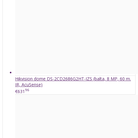
Hikvision dome DS-2CD2686G2HT-IZS (balta, 8 MP, 60 m.
IR, AcuSense)
96
€631