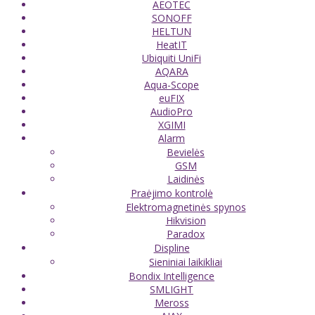
AEOTEC
SONOFF
HELTUN
HeatIT
Ubiquiti UniFi
AQARA
Aqua-Scope
euFIX
AudioPro
XGIMI
Alarm
Bevielės
GSM
Laidinės
Praėjimo kontrolė
Elektromagnetinės spynos
Hikvision
Paradox
Displine
Sieniniai laikikliai
Bondix Intelligence
SMLIGHT
Meross