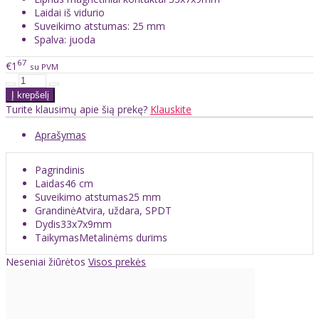
Laidai iš vidurio
Suveikimo atstumas: 25 mm
Spalva: juoda
67
€1
su PVM
Turite klausimų apie šią prekę?
Klauskite
Aprašymas
Pagrindinis
Laidas
46 cm
Suveikimo atstumas
25 mm
Grandinė
Atvira, uždara, SPDT
Dydis
33x7x9mm
Taikymas
Metalinėms durims
Neseniai žiūrėtos
Visos prekės