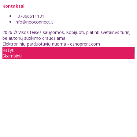
Kontaktai
+37066611131
info@neoconnect.lt
2026 © Visos teisės saugomos. Kopijuoti, platinti svetainės turinį
be autorių sutikimo draudžiama.
Elektroninių parduotuvių nuoma
-
eshoprent.com
Rašyti
Skambinti