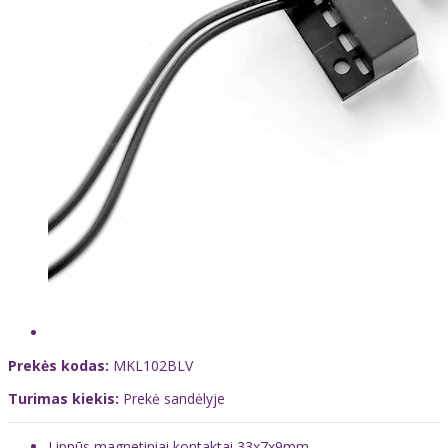
Prekės kodas:
MKL102BLV
Turimas kiekis:
Prekė sandėlyje
Lipnūs magnetiniai kontaktai 33x7x9mm