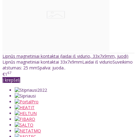
Lipnūs magnetiniai kontaktai (laidai iš vidurio, 33x7x9mm, juodi)
Lipnūs magnetiniai kontaktai 33x7x9mmLaidai iš vidurioSuveikimo
atstumas: 25 mmSpalva: juoda..
67
€1
Į krepšelį