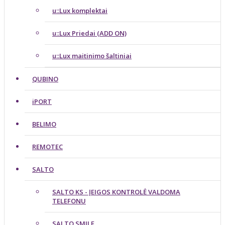
u::Lux komplektai
u::Lux Priedai (ADD ON)
u::Lux maitinimo šaltiniai
QUBINO
iPORT
BELIMO
REMOTEC
SALTO
SALTO KS - ĮEIGOS KONTROLĖ VALDOMA
TELEFONU
SALTO SMILE