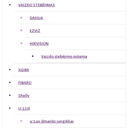
VAIZDO STEBĖJIMAS
DAHUA
EZVIZ
HIKVISION
Vaizdo stebėjimo sistema
XGIMI
FIBARO
Shelly
U::LUX
u::Lux išmanūs jungikliai