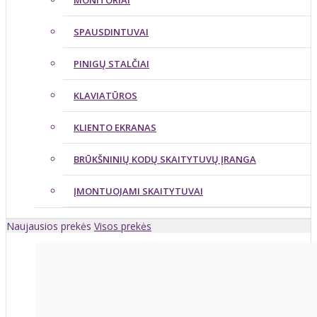
MONITORIAI
SPAUSDINTUVAI
PINIGŲ STALČIAI
KLAVIATŪROS
KLIENTO EKRANAS
BRŪKŠNINIŲ KODŲ SKAITYTUVŲ ĮRANGA
ĮMONTUOJAMI SKAITYTUVAI
Naujausios prekės
Visos prekės