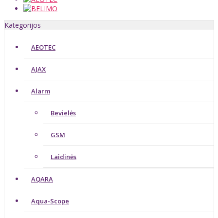
Kategorijos
AEOTEC
AJAX
Alarm
Bevielės
GSM
Laidinės
AQARA
Aqua-Scope