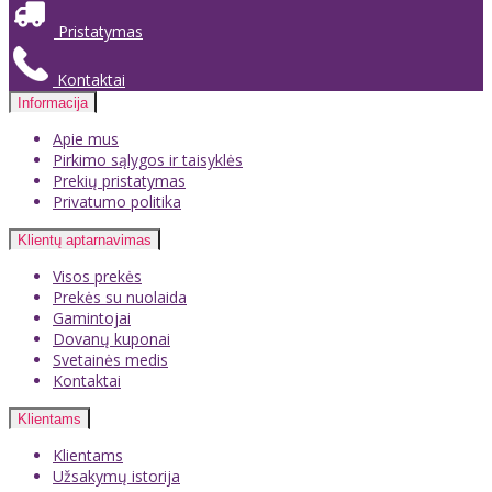
Pristatymas
Kontaktai
Informacija
Apie mus
Pirkimo sąlygos ir taisyklės
Prekių pristatymas
Privatumo politika
Klientų aptarnavimas
Visos prekės
Prekės su nuolaida
Gamintojai
Dovanų kuponai
Svetainės medis
Kontaktai
Klientams
Klientams
Užsakymų istorija