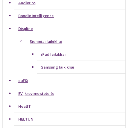
AudioPro
Bondix Intelligence
Displine
Sieniniai laikikliai
iPad laikikliai
Samsung laikikliai
euFIX
EV Įkrovimo stotelės
HeatIT
HELTUN