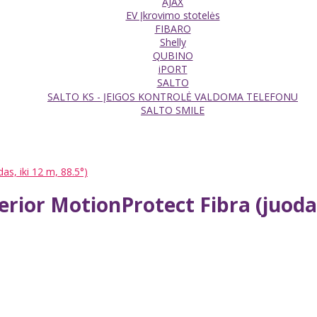
AJAX
EV Įkrovimo stotelės
FIBARO
Shelly
QUBINO
iPORT
SALTO
SALTO KS - ĮEIGOS KONTROLĖ VALDOMA TELEFONU
SALTO SMILE
das, iki 12 m, 88.5°)
perior MotionProtect Fibra (juodas