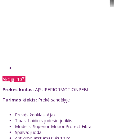
%
Akcija
-10
Prekės kodas:
AJSUPERIORMOTIONPFBL
Turimas kiekis:
Prekė sandėlyje
Prekės ženklas: Ajax
Tipas: Laidinis judesio jutiklis
Modelis: Superior MotionProtect Fibra
Spalva: juoda
Aptikimo atstumas: iki 12 m