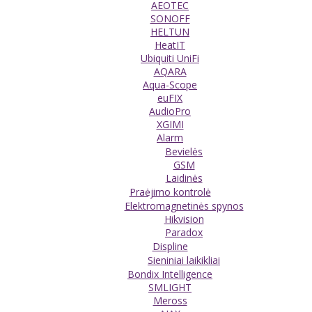
AEOTEC
SONOFF
HELTUN
HeatIT
Ubiquiti UniFi
AQARA
Aqua-Scope
euFIX
AudioPro
XGIMI
Alarm
Bevielės
GSM
Laidinės
Praėjimo kontrolė
Elektromagnetinės spynos
Hikvision
Paradox
Displine
Sieniniai laikikliai
Bondix Intelligence
SMLIGHT
Meross