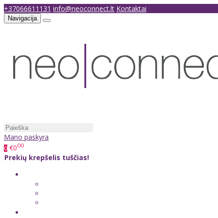
+37066611131
info@neoconnect.lt
Kontaktai
Navigacija
Mano paskyra
00
€0
0
Prekių krepšelis tuščias!