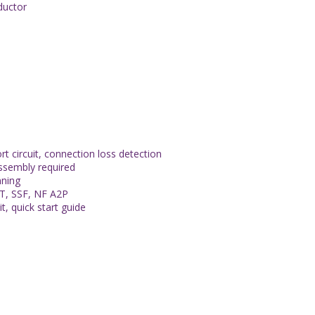
ductor
 circuit, connection loss detection
ssembly required
nning
RT, SSF, NF A2P
t, quick start guide