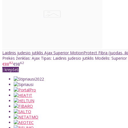
Laidinis judesio jutiklis Ajax Superior MotionProtect Fibra (juodas, ik
Prekės ženklas: Ajax Tipas: Laidinis judesio jutiklis Modelis: Superior
82
62
€88
€98
Į krepšelį