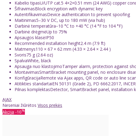
Kabelio tipasU/UTP cat.5 4×2×0.51 mm (24 AWG) copper con
ŠifravimasBlock encryption with dynamic key
AutentifikavimasDevice authentication to prevent spoofing
Maitinimas5–30 V DC, up to 180 mW (via hub)
Darbinė temperatūra−10 °C to +40 °C (14 °F to 104 °F)
Darbinė drėgmėUp to 75%
Apsaugos klasėIP50
Recommended installation height2.4 m (7.9 ft)
Matmenys110 × 67 × 62 mm (4.33 × 2.64 × 2.44 )
Svoris75 g (2.64 oz)
SpalvaWhite, black
Apsauga nuo klastojimoTamper alarm, protection against short
MontavimasSmartBracket mounting panel, no enclosure disa
KonfigūracijaRemote via Ajax apps, QR code or auto line sca
Atitikties standartaiEN 50131 (Grade 2), PD 6662:2017, INCE
Pilnas komplektasDetector, SmartBracket panel, installation ki
AJAX
Neseniai žiūrėtos
Visos prekės
%
Akcija
-10