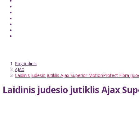
Pagrindinis
AJAX
Laidinis judesio jutiklis Ajax Superior MotionProtect Fibra (juo
Laidinis judesio jutiklis Ajax Su