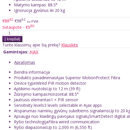
Matymo kampas: 88.5°
Ignoruoja gyvūnus iki 20 kg
82
62
€88
€98
su PVM
80
Sutaupote - €9
Turite klausimų apie šią prekę?
Klauskite
Gamintojas:
AJAX
Aprašymas
Bendra informacija
Produkto pavadinimasAjax Superior MotionProtect Fibra
Device typeWired PIR motion detector
Aptikimo nuotolisUp to 12 m (39 ft)
Žiūrėjimo kampasHorizontal: 88.5°
Jautrusis elementas1 × PIR sensor
Sensitivity levels3 levels selectable in Ajax apps
Atsparumas naminių gyvūnų sukeltiems signalamsUp to 20 kg (
Apsauga nuo klaidingų pavojaus signalųSmartDetect digital a
Ryšio technologijaFibra wired communication
Ryšio diapazonasUp to 2,000 m (6,550 ft)