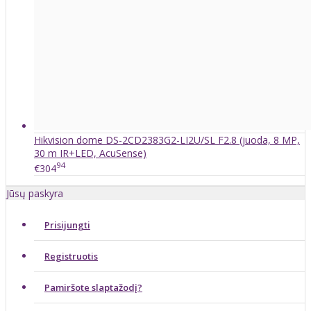
Hikvision dome DS-2CD2383G2-LI2U/SL F2.8 (juoda, 8 MP,
30 m IR+LED, AcuSense)
94
€304
Jūsų paskyra
Prisijungti
Registruotis
Pamiršote slaptažodį?