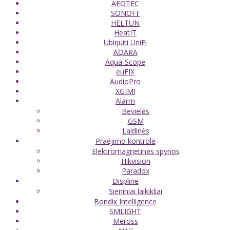
AEOTEC
SONOFF
HELTUN
HeatIT
Ubiquiti UniFi
AQARA
Aqua-Scope
euFIX
AudioPro
XGIMI
Alarm
Bevielės
GSM
Laidinės
Praėjimo kontrolė
Elektromagnetinės spynos
Hikvision
Paradox
Displine
Sieniniai laikikliai
Bondix Intelligence
SMLIGHT
Meross