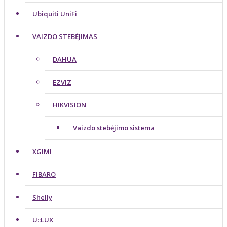
Ubiquiti UniFi
VAIZDO STEBĖJIMAS
DAHUA
EZVIZ
HIKVISION
Vaizdo stebėjimo sistema
XGIMI
FIBARO
Shelly
U::LUX