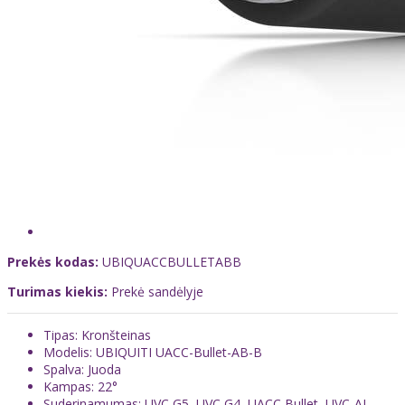
Prekės kodas:
UBIQUACCBULLETABB
Turimas kiekis:
Prekė sandėlyje
Tipas: Kronšteinas
Modelis: UBIQUITI UACC-Bullet-AB-B
Spalva: Juoda
Kampas: 22°
Suderinamumas: UVC G5, UVC G4, UACC Bullet, UVC-AI