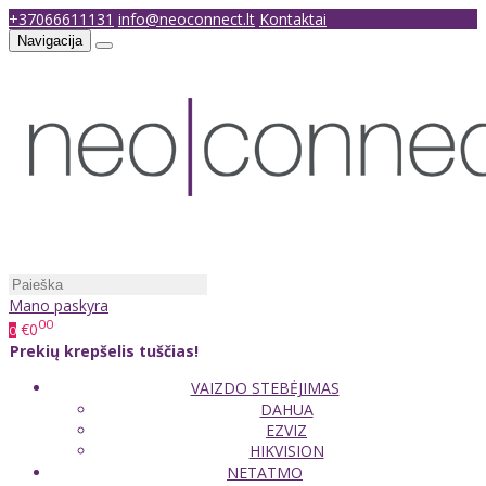
+37066611131
info@neoconnect.lt
Kontaktai
Navigacija
Mano paskyra
00
€0
0
Prekių krepšelis tuščias!
VAIZDO STEBĖJIMAS
DAHUA
EZVIZ
HIKVISION
NETATMO