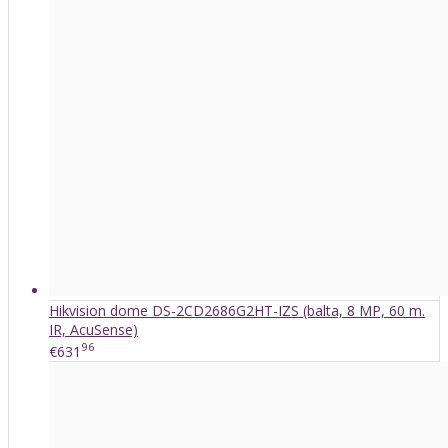
Hikvision dome DS-2CD2686G2HT-IZS (balta, 8 MP, 60 m.
IR, AcuSense)
96
€631