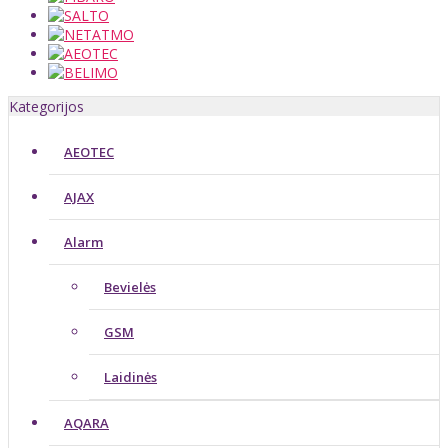
Kategorijos
AEOTEC
AJAX
Alarm
Bevielės
GSM
Laidinės
AQARA