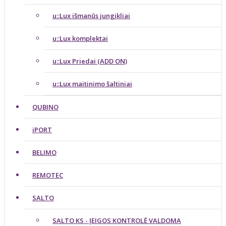
u::Lux išmanūs jungikliai
u::Lux komplektai
u::Lux Priedai (ADD ON)
u::Lux maitinimo šaltiniai
QUBINO
iPORT
BELIMO
REMOTEC
SALTO
SALTO KS - ĮEIGOS KONTROLĖ VALDOMA