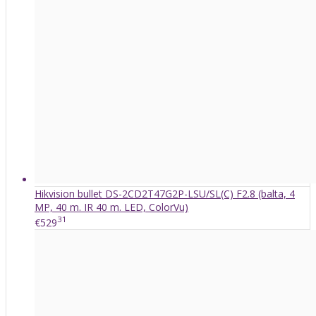
Hikvision bullet DS-2CD2T47G2P-LSU/SL(C) F2.8 (balta, 4
MP, 40 m. IR 40 m. LED, ColorVu)
31
€529