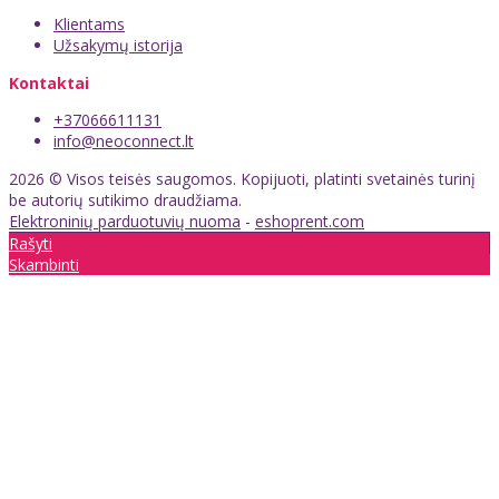
Klientams
Užsakymų istorija
Kontaktai
+37066611131
info@neoconnect.lt
2026 © Visos teisės saugomos. Kopijuoti, platinti svetainės turinį
be autorių sutikimo draudžiama.
Elektroninių parduotuvių nuoma
-
eshoprent.com
Rašyti
Skambinti