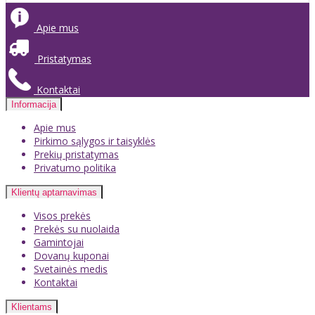
Apie mus
Pristatymas
Kontaktai
Informacija
Apie mus
Pirkimo sąlygos ir taisyklės
Prekių pristatymas
Privatumo politika
Klientų aptarnavimas
Visos prekės
Prekės su nuolaida
Gamintojai
Dovanų kuponai
Svetainės medis
Kontaktai
Klientams