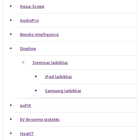
Aqua-Scope
AudioPro
Bondix Intelligence
Displine
Sieniniai laikikliai
iPad laikikliai
Samsung laikikliai
euFIX
EV Įkrovimo stotelės
HeatIT