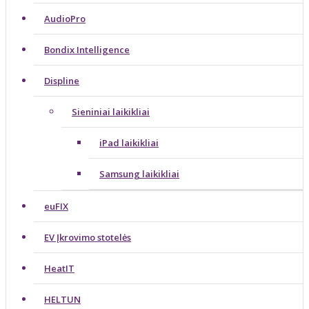
AudioPro
Bondix Intelligence
Displine
Sieniniai laikikliai
iPad laikikliai
Samsung laikikliai
euFIX
EV Įkrovimo stotelės
HeatIT
HELTUN