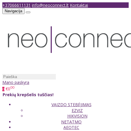
+37066611131
info@neoconnect.lt
Kontaktai
Navigacija
Mano paskyra
00
€0
0
Prekių krepšelis tuščias!
VAIZDO STEBĖJIMAS
EZVIZ
HIKVISION
NETATMO
AEOTEC