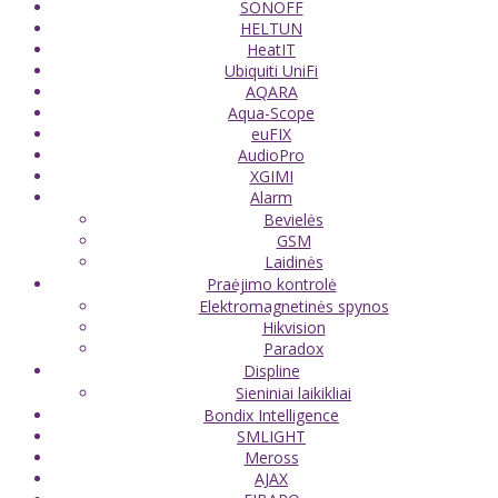
SONOFF
HELTUN
HeatIT
Ubiquiti UniFi
AQARA
Aqua-Scope
euFIX
AudioPro
XGIMI
Alarm
Bevielės
GSM
Laidinės
Praėjimo kontrolė
Elektromagnetinės spynos
Hikvision
Paradox
Displine
Sieniniai laikikliai
Bondix Intelligence
SMLIGHT
Meross
AJAX