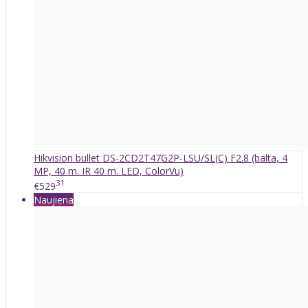
Hikvision bullet DS-2CD2T47G2P-LSU/SL(C) F2.8 (balta, 4
MP, 40 m. IR 40 m. LED, ColorVu)
31
€529
Naujiena