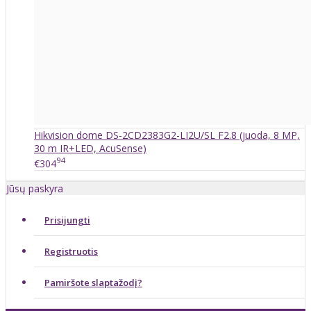
Hikvision dome DS-2CD2383G2-LI2U/SL F2.8 (juoda, 8 MP,
30 m IR+LED, AcuSense)
94
€304
Jūsų paskyra
Prisijungti
Registruotis
Pamiršote slaptažodį?