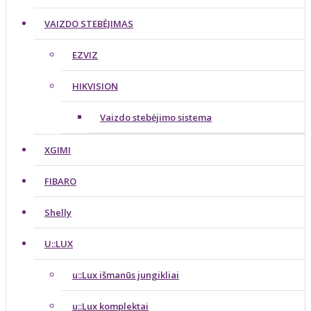
VAIZDO STEBĖJIMAS
EZVIZ
HIKVISION
Vaizdo stebėjimo sistema
XGIMI
FIBARO
Shelly
U::LUX
u::Lux išmanūs jungikliai
u::Lux komplektai