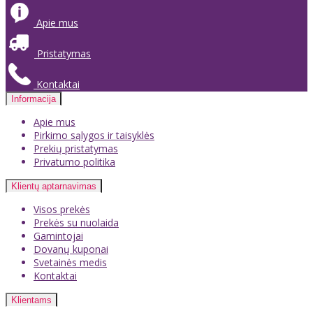
Apie mus
Pristatymas
Kontaktai
Informacija
Apie mus
Pirkimo sąlygos ir taisyklės
Prekių pristatymas
Privatumo politika
Klientų aptarnavimas
Visos prekės
Prekės su nuolaida
Gamintojai
Dovanų kuponai
Svetainės medis
Kontaktai
Klientams