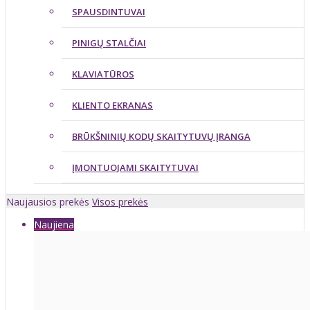
SPAUSDINTUVAI
PINIGŲ STALČIAI
KLAVIATŪROS
KLIENTO EKRANAS
BRŪKŠNINIŲ KODŲ SKAITYTUVŲ ĮRANGA
ĮMONTUOJAMI SKAITYTUVAI
Naujausios prekės
Visos prekės
Naujiena