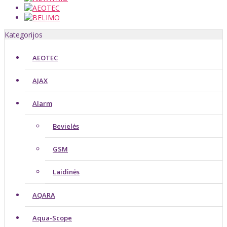
Kategorijos
AEOTEC
AJAX
Alarm
Bevielės
GSM
Laidinės
AQARA
Aqua-Scope