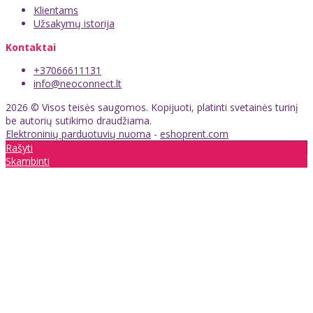
Klientams
Užsakymų istorija
Kontaktai
+37066611131
info@neoconnect.lt
2026 © Visos teisės saugomos. Kopijuoti, platinti svetainės turinį
be autorių sutikimo draudžiama.
Elektroninių parduotuvių nuoma
-
eshoprent.com
Rašyti
Skambinti