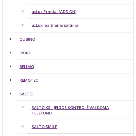
u::Lux Priedai (ADD ON)
u::Lux maitinimo šaltiniai
QUBINO
iPORT
BELIMO
REMOTEC
SALTO
SALTO KS - ĮEIGOS KONTROLĖ VALDOMA
TELEFONU
SALTO SMILE