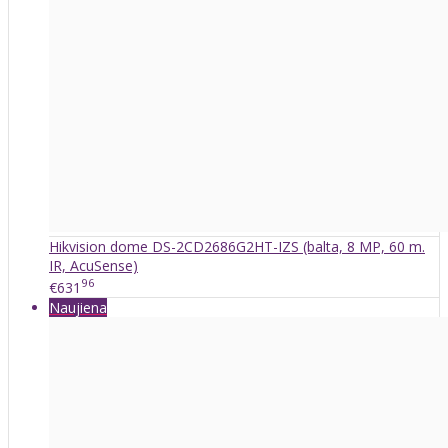
Hikvision dome DS-2CD2686G2HT-IZS (balta, 8 MP, 60 m.
IR, AcuSense)
96
€631
Naujiena