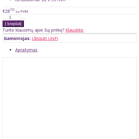
70
€28
su PVM
Turite klausimų apie šią prekę?
Klauskite
Gamintojas:
Ubiquiti UniFi
Aprašymas