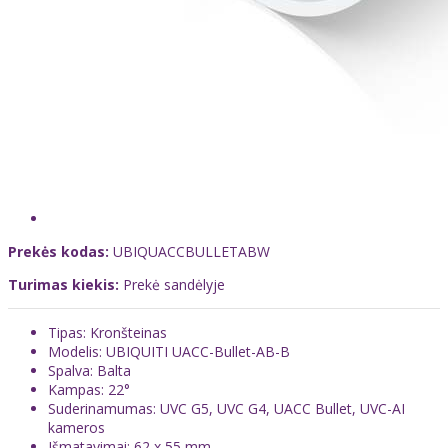
Prekės kodas:
UBIQUACCBULLETABW
Turimas kiekis:
Prekė sandėlyje
Tipas: Kronšteinas
Modelis: UBIQUITI UACC-Bullet-AB-B
Spalva: Balta
Kampas: 22°
Suderinamumas: UVC G5, UVC G4, UACC Bullet, UVC-AI
kameros
Išmatavimai: 62 x 55 mm