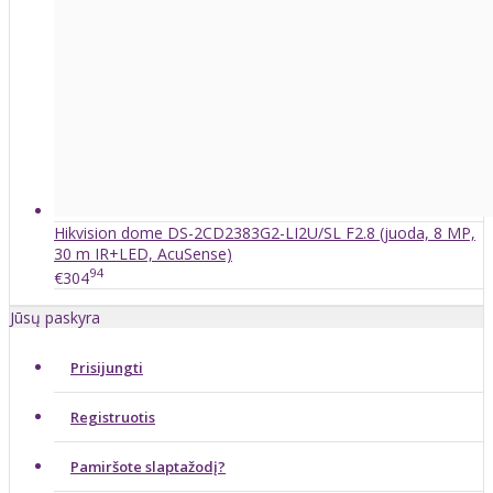
Hikvision dome DS-2CD2383G2-LI2U/SL F2.8 (juoda, 8 MP,
30 m IR+LED, AcuSense)
94
€304
Jūsų paskyra
Prisijungti
Registruotis
Pamiršote slaptažodį?