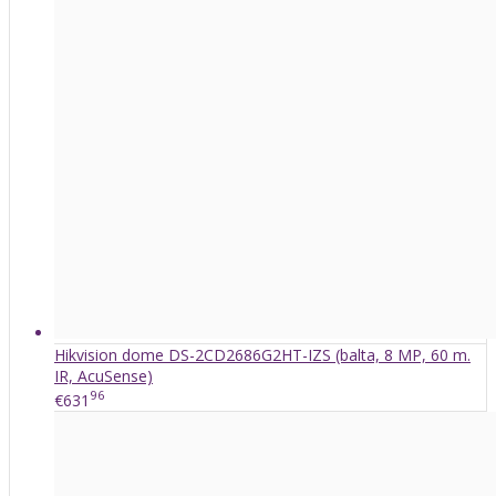
Hikvision dome DS-2CD2686G2HT-IZS (balta, 8 MP, 60 m.
IR, AcuSense)
96
€631