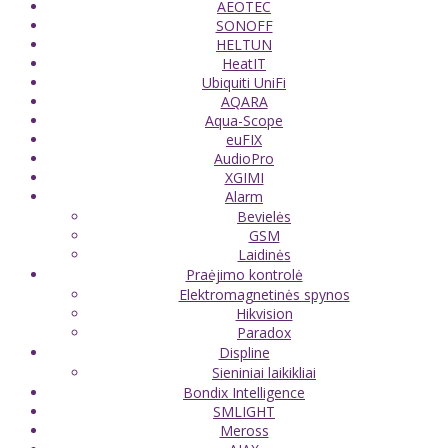
AEOTEC
SONOFF
HELTUN
HeatIT
Ubiquiti UniFi
AQARA
Aqua-Scope
euFIX
AudioPro
XGIMI
Alarm
Bevielės
GSM
Laidinės
Praėjimo kontrolė
Elektromagnetinės spynos
Hikvision
Paradox
Displine
Sieniniai laikikliai
Bondix Intelligence
SMLIGHT
Meross