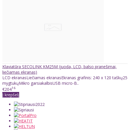
Klaviatūra SECOLINK KM25M (juoda, LCD, balso pranešimai,
liečiamas ekranas)
LCD ekranasLiečiamas ekranasEkranas grafinis: 240 x 120 taškų25
mygtukųMikro garsiakalbisUSB micro-B..
16
€204
Į krepšelį