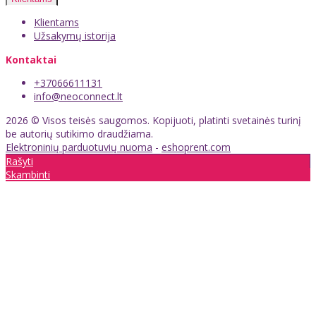
Klientams
Užsakymų istorija
Kontaktai
+37066611131
info@neoconnect.lt
2026 © Visos teisės saugomos. Kopijuoti, platinti svetainės turinį
be autorių sutikimo draudžiama.
Elektroninių parduotuvių nuoma
-
eshoprent.com
Rašyti
Skambinti