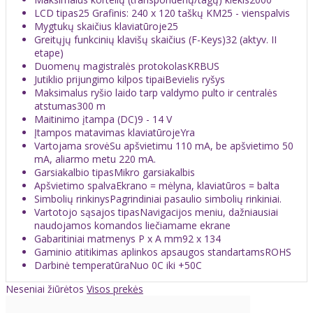
LCD tipas
25 Grafinis: 240 x 120 taškų KM25 - vienspalvis
Mygtukų skaičius klaviatūroje
25
Greitųjų funkcinių klavišų skaičius (F-Keys)
32 (aktyv. II
etape)
Duomenų magistralės protokolas
KRBUS
Jutiklio prijungimo kilpos tipai
Bevielis ryšys
Maksimalus ryšio laido tarp valdymo pulto ir centralės
atstumas
300 m
Maitinimo įtampa (DC)
9 - 14 V
Įtampos matavimas klaviatūroje
Yra
Vartojama srovė
Su apšvietimu 110 mA, be apšvietimo 50
mA, aliarmo metu 220 mA.
Garsiakalbio tipas
Mikro garsiakalbis
Apšvietimo spalva
Ekrano = mėlyna, klaviatūros = balta
Simbolių rinkinys
Pagrindiniai pasaulio simbolių rinkiniai.
Vartotojo sąsajos tipas
Navigacijos meniu, dažniausiai
naudojamos komandos liečiamame ekrane
Gabaritiniai matmenys P x A mm
92 x 134
Gaminio atitikimas aplinkos apsaugos standartams
ROHS
Darbinė temperatūra
Nuo 0C iki +50C
Neseniai žiūrėtos
Visos prekės