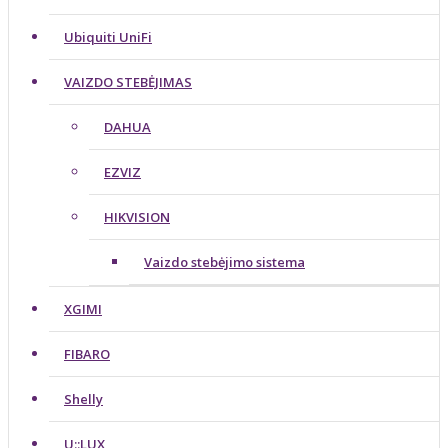
Ubiquiti UniFi
VAIZDO STEBĖJIMAS
DAHUA
EZVIZ
HIKVISION
Vaizdo stebėjimo sistema
XGIMI
FIBARO
Shelly
U::LUX