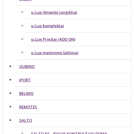
u::Lux išmanūs jungikliai
u::Lux komplektai
u::Lux Priedai (ADD ON)
u::Lux maitinimo šaltiniai
QUBINO
iPORT
BELIMO
REMOTEC
SALTO
SALTO KS - ĮEIGOS KONTROLĖ VALDOMA