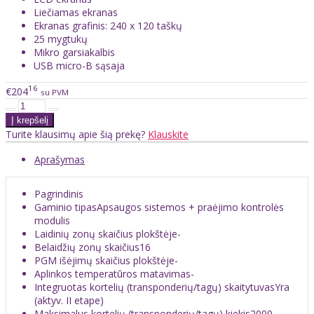
Liečiamas ekranas
Ekranas grafinis: 240 x 120 taškų
25 mygtukų
Mikro garsiakalbis
USB micro-B sąsaja
16
€204
su PVM
Turite klausimų apie šią prekę?
Klauskite
Aprašymas
Pagrindinis
Gaminio tipas
Apsaugos sistemos + praėjimo kontrolės
modulis
Laidinių zonų skaičius plokštėje
-
Belaidžių zonų skaičius
16
PGM išėjimų skaičius plokštėje
-
Aplinkos temperatūros matavimas
-
Integruotas kortelių (transponderių/tagų) skaitytuvas
Yra
(aktyv. II etape)
Maksimalus kortelių (transponderių/tagų) kiekis
2000