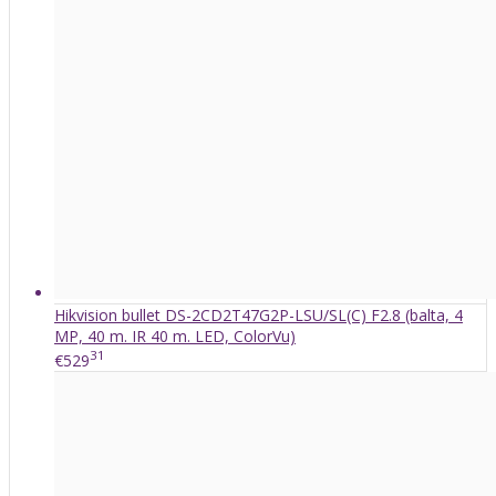
Hikvision bullet DS-2CD2T47G2P-LSU/SL(C) F2.8 (balta, 4
MP, 40 m. IR 40 m. LED, ColorVu)
31
€529