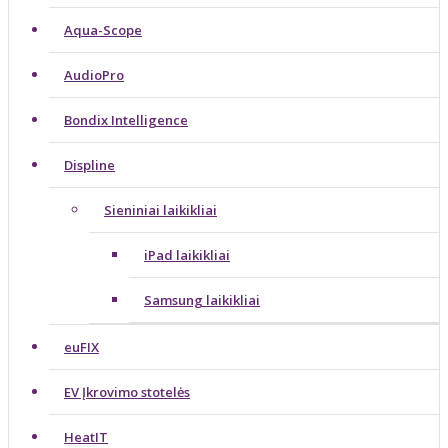
Aqua-Scope
AudioPro
Bondix Intelligence
Displine
Sieniniai laikikliai
iPad laikikliai
Samsung laikikliai
euFIX
EV Įkrovimo stotelės
HeatIT