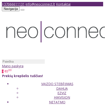
+37066611131
info@neoconnect.lt
Kontaktai
Navigacija
Mano paskyra
00
€0
0
Prekių krepšelis tuščias!
VAIZDO STEBĖJIMAS
DAHUA
EZVIZ
HIKVISION
NETATMO