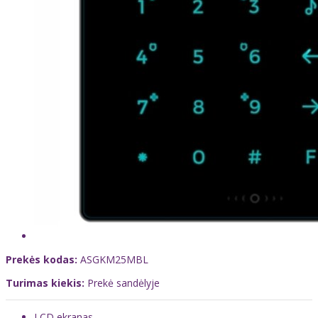
Prekės kodas:
ASGKM25MBL
Turimas kiekis:
Prekė sandėlyje
LCD ekranas