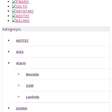
Kategorijos
AEOTEC
AJAX
Alarm
Bevielės
GSM
Laidinės
AQARA