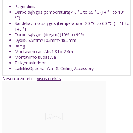
Pagrindinis
Darbo sąlygos (temperatūra)
-10 °C to 55 °C (14 °F to 131
°F)
Sandėliavimo sąlygos (temperatūra)
-20 °C to 60 °C (-4 °F to
140 °F)
Darbo sąlygos (drėgmė)
10% to 90%
Dydis
65.5mm×103mm×48.5mm
98.5g
Montavimo aukštis
1.8 to 2.4m
Montavimo būdas
Wall
Taikymas
Indoor
Laikiklis
Optional Wall & Ceiling Accessory
Neseniai žiūrėtos
Visos prekės