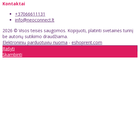
Kontaktai
+37066611131
info@neoconnect.lt
2026 © Visos teisės saugomos. Kopijuoti, platinti svetainės turinį
be autorių sutikimo draudžiama.
Elektroninių parduotuvių nuoma
-
eshoprent.com
Rašyti
Skambinti