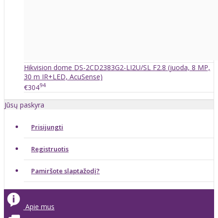
Hikvision dome DS-2CD2383G2-LI2U/SL F2.8 (juoda, 8 MP,
30 m IR+LED, AcuSense)
94
€304
Jūsų paskyra
Prisijungti
Registruotis
Pamiršote slaptažodį?
Apie mus