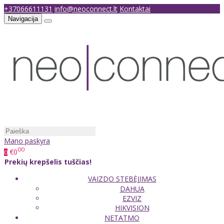
+37066611131
info@neoconnect.lt
Kontaktai
Navigacija
Mano paskyra
00
€0
0
Prekių krepšelis tuščias!
VAIZDO STEBĖJIMAS
DAHUA
EZVIZ
HIKVISION
NETATMO