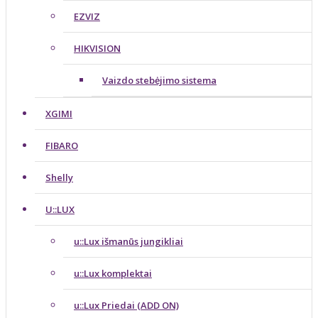
EZVIZ
HIKVISION
Vaizdo stebėjimo sistema
XGIMI
FIBARO
Shelly
U::LUX
u::Lux išmanūs jungikliai
u::Lux komplektai
u::Lux Priedai (ADD ON)