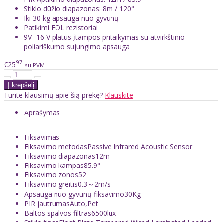
Stiklo dūžio diapazonas: 8m / 120°
Iki 30 kg apsauga nuo gyvūnų
Patikimi EOL rezistoriai
9V -16 V platus įtampos pritaikymas su atvirkštinio
poliariškumo sujungimo apsauga
97
€25
su PVM
Turite klausimų apie šią prekę?
Klauskite
Aprašymas
Fiksavimas
Fiksavimo metodas
Passive Infrared Acoustic Sensor
Fiksavimo diapazonas
12m
Fiksavimo kampas
85.9°
Fiksavimo zonos
52
Fiksavimo greitis
0.3～2m/s
Apsauga nuo gyvūnų fiksavimo
30Kg
PIR jautrumas
Auto,Pet
Baltos spalvos filtras
6500lux