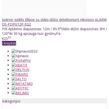
Judesio jutiklis Ellipse su stiklo dūžio detektoriumi Hikvision ALARM
DS-PDPG12P-EG2
PIR Aptikimo diapazonas: 12m / 85.9°Stiklo dūžio diapazonas: 8m /
120°Iki 30 kg apsauga nuo gyvūnųPa..
97
€25
Į krepšelį
Kategorijos