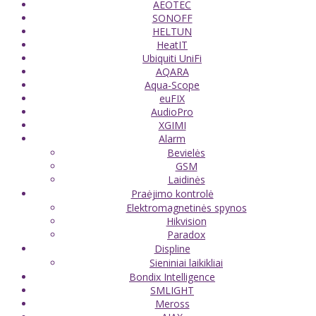
AEOTEC
SONOFF
HELTUN
HeatIT
Ubiquiti UniFi
AQARA
Aqua-Scope
euFIX
AudioPro
XGIMI
Alarm
Bevielės
GSM
Laidinės
Praėjimo kontrolė
Elektromagnetinės spynos
Hikvision
Paradox
Displine
Sieniniai laikikliai
Bondix Intelligence
SMLIGHT
Meross