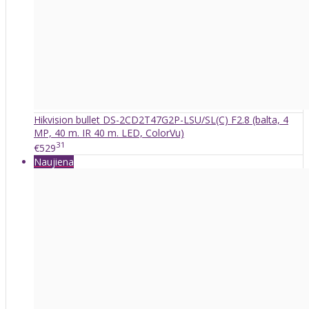
Hikvision bullet DS-2CD2T47G2P-LSU/SL(C) F2.8 (balta, 4
MP, 40 m. IR 40 m. LED, ColorVu)
31
€529
Naujiena