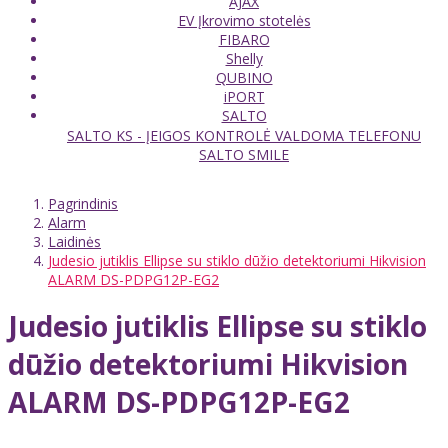
AJAX
EV Įkrovimo stotelės
FIBARO
Shelly
QUBINO
iPORT
SALTO
SALTO KS - ĮEIGOS KONTROLĖ VALDOMA TELEFONU
SALTO SMILE
Pagrindinis
Alarm
Laidinės
Judesio jutiklis Ellipse su stiklo dūžio detektoriumi Hikvision
ALARM DS-PDPG12P-EG2
Judesio jutiklis Ellipse su stiklo
dūžio detektoriumi Hikvision
ALARM DS-PDPG12P-EG2