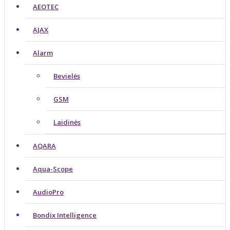
AEOTEC
AJAX
Alarm
Bevielės
GSM
Laidinės
AQARA
Aqua-Scope
AudioPro
Bondix Intelligence