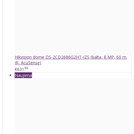
Hikvision dome DS-2CD2686G2HT-IZS (balta, 8 MP, 60 m.
IR, AcuSense)
96
€631
Naujiena