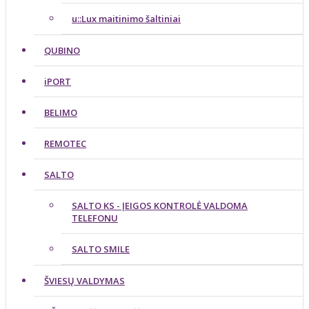
u::Lux maitinimo šaltiniai
QUBINO
iPORT
BELIMO
REMOTEC
SALTO
SALTO KS - ĮEIGOS KONTROLĖ VALDOMA
TELEFONU
SALTO SMILE
ŠVIESŲ VALDYMAS