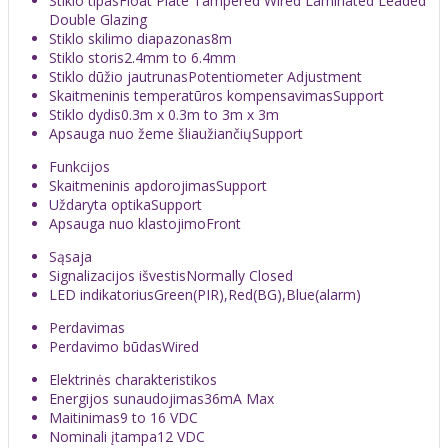
Stiklo tipas
Float Plate Tampered Wired Laminated Leaded
Double Glazing
Stiklo skilimo diapazonas
8m
Stiklo storis
2.4mm to 6.4mm
Stiklo dūžio jautrunas
Potentiometer Adjustment
Skaitmeninis temperatūros kompensavimas
Support
Stiklo dydis
0.3m x 0.3m to 3m x 3m
Apsauga nuo žeme šliaužiančių
Support
Funkcijos
Skaitmeninis apdorojimas
Support
Uždaryta optika
Support
Apsauga nuo klastojimo
Front
Sąsaja
Signalizacijos išvestis
Normally Closed
LED indikatorius
Green(PIR),Red(BG),Blue(alarm)
Perdavimas
Perdavimo būdas
Wired
Elektrinės charakteristikos
Energijos sunaudojimas
36mA Max
Maitinimas
9 to 16 VDC
Nominali įtampa
12 VDC