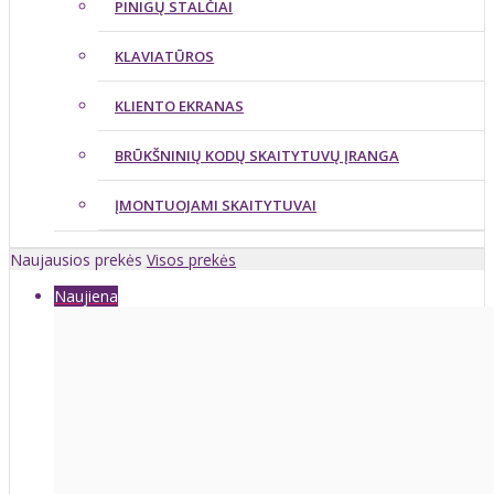
PINIGŲ STALČIAI
KLAVIATŪROS
KLIENTO EKRANAS
BRŪKŠNINIŲ KODŲ SKAITYTUVŲ ĮRANGA
ĮMONTUOJAMI SKAITYTUVAI
Naujausios prekės
Visos prekės
Naujiena