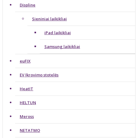
Displine
Sieniniai laikikliai
iPad laikikliai
Samsung laikikliai
euFIX
EV Įkrovimo stotelės
HeatIT
HELTUN
Meross
NETATMO