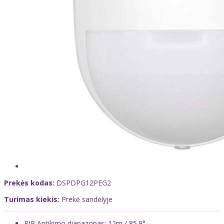
Prekės kodas:
DSPDPG12PEG2
Turimas kiekis:
Prekė sandėlyje
PIR Aptikimo diapazonas: 12m / 85.9°