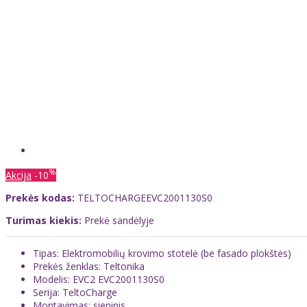
%
Akcija
-10
Prekės kodas:
TELTOCHARGEEVC2001130S0
Turimas kiekis:
Prekė sandėlyje
Tipas: Elektromobilių krovimo stotelė (be fasado plokštės)
Prekės ženklas: Teltonika
Modelis: EVC2 EVC2001130S0
Serija: TeltoCharge
Montavimas: sieninis