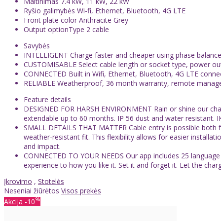
Maitinimas 7.4 kW, 11 kW, 22 kW
Ryšio galimybės Wi-fi, Ethernet, Bluetooth, 4G LTE
Front plate color Anthracite Grey
Output optionType 2 cable
Savybės
INTELLIGENT Charge faster and cheaper using phase balance
CUSTOMISABLE Select cable length or socket type, power out
CONNECTED Built in Wifi, Ethernet, Bluetooth, 4G LTE connect
RELIABLE Weatherproof, 36 month warranty, remote mana
Feature details
DESIGNED FOR HARSH ENVIRONMENT Rain or shine our charger w
extendable up to 60 months. IP 56 dust and water resistant. 
SMALL DETAILS THAT MATTER Cable entry is possible both fro
weather-resistant fit. This flexibility allows for easier insta
and impact.
CONNECTED TO YOUR NEEDS Our app includes 25 language supp
experience to how you like it. Set it and forget it. Let the ch
Įkrovimo
,
Stotelės
Neseniai žiūrėtos
Visos prekės
%
Akcija
-10