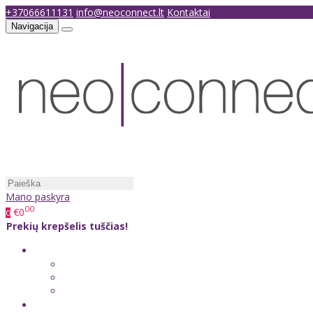
+37066611131
info@neoconnect.lt
Kontaktai
Navigacija
Mano paskyra
00
€0
0
Prekių krepšelis tuščias!