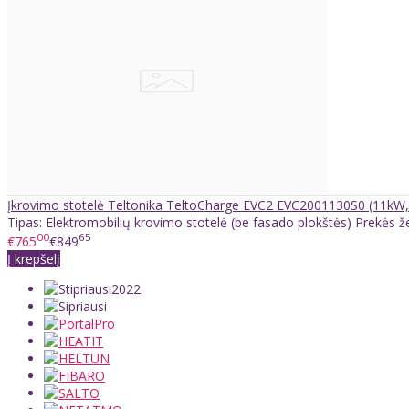
Įkrovimo stotelė Teltonika TeltoCharge EVC2 EVC2001130S0 (11kW, 
Tipas: Elektromobilių krovimo stotelė (be fasado plokštės) Prekės že
00
65
€765
€849
Į krepšelį