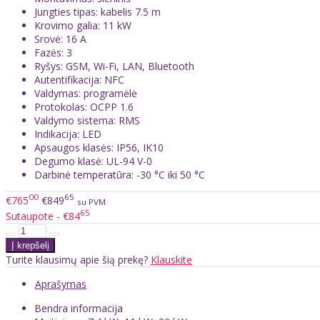
Jungties tipas: kabelis 7.5 m
Krovimo galia: 11 kW
Srovė: 16 A
Fazės: 3
Ryšys: GSM, Wi-Fi, LAN, Bluetooth
Autentifikacija: NFC
Valdymas: programėlė
Protokolas: OCPP 1.6
Valdymo sistema: RMS
Indikacija: LED
Apsaugos klasės: IP56, IK10
Degumo klasė: UL-94 V-0
Darbinė temperatūra: -30 °C iki 50 °C
00
65
€765
€849
su PVM
65
Sutaupote - €84
Turite klausimų apie šią prekę?
Klauskite
Aprašymas
Bendra informacija