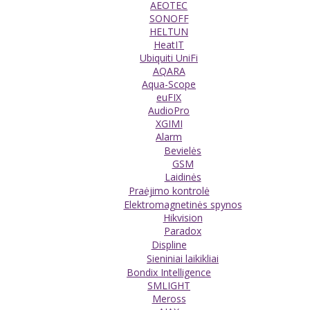
AEOTEC
SONOFF
HELTUN
HeatIT
Ubiquiti UniFi
AQARA
Aqua-Scope
euFIX
AudioPro
XGIMI
Alarm
Bevielės
GSM
Laidinės
Praėjimo kontrolė
Elektromagnetinės spynos
Hikvision
Paradox
Displine
Sieniniai laikikliai
Bondix Intelligence
SMLIGHT
Meross