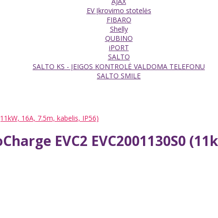
AJAX
EV Įkrovimo stotelės
FIBARO
Shelly
QUBINO
iPORT
SALTO
SALTO KS - ĮEIGOS KONTROLĖ VALDOMA TELEFONU
SALTO SMILE
1kW, 16A, 7.5m, kabelis, IP56)
oCharge EVC2 EVC2001130S0 (11kW