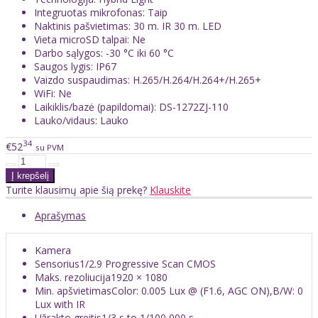
Integruotas mikrofonas: Taip
Naktinis pašvietimas: 30 m. IR 30 m. LED
Vieta microSD talpai: Ne
Darbo sąlygos: -30 °C iki 60 °C
Saugos lygis: IP67
Vaizdo suspaudimas: H.265/H.264/H.264+/H.265+
WiFi: Ne
Laikiklis/bazė (papildomai): DS-1272ZJ-110
Lauko/vidaus: Lauko
34
€52
su PVM
Turite klausimų apie šią prekę?
Klauskite
Aprašymas
Kamera
Sensorius
1/2.9 Progressive Scan CMOS
Maks. rezoliucija
1920 × 1080
Min. apšvietimas
Color: 0.005 Lux @ (F1.6, AGC ON),B/W: 0
Lux with IR
Užrakto greitis
1/3 s to 1/100,000 s