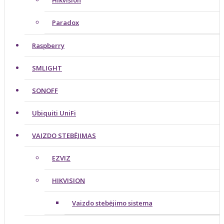
Hikvision
Paradox
Raspberry
SMLIGHT
SONOFF
Ubiquiti UniFi
VAIZDO STEBĖJIMAS
EZVIZ
HIKVISION
Vaizdo stebėjimo sistema