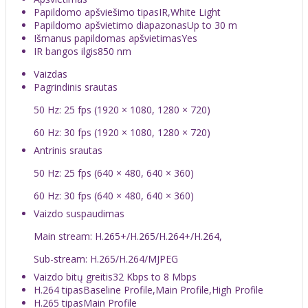
Papildomo apšviešimo tipas
IR,White Light
Papildomo apšvietimo diapazonas
Up to 30 m
Išmanus papildomas apšvietimas
Yes
IR bangos ilgis
850 nm
Vaizdas
Pagrindinis srautas
50 Hz: 25 fps (1920 × 1080, 1280 × 720)
60 Hz: 30 fps (1920 × 1080, 1280 × 720)
Antrinis srautas
50 Hz: 25 fps (640 × 480, 640 × 360)
60 Hz: 30 fps (640 × 480, 640 × 360)
Vaizdo suspaudimas
Main stream: H.265+/H.265/H.264+/H.264,
Sub-stream: H.265/H.264/MJPEG
Vaizdo bitų greitis
32 Kbps to 8 Mbps
H.264 tipas
Baseline Profile,Main Profile,High Profile
H.265 tipas
Main Profile