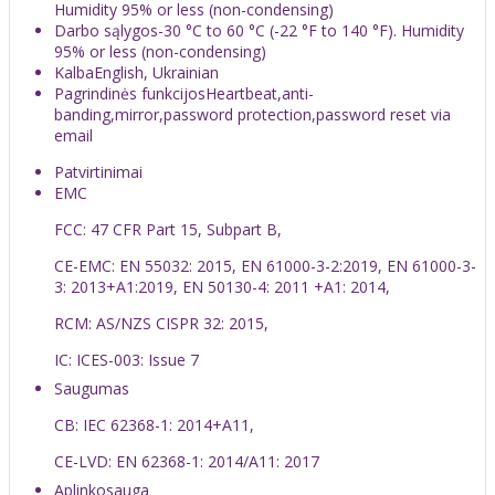
Humidity 95% or less (non-condensing)
Darbo sąlygos
-30 °C to 60 °C (-22 °F to 140 °F). Humidity
95% or less (non-condensing)
Kalba
English, Ukrainian
Pagrindinės funkcijos
Heartbeat,anti-
banding,mirror,password protection,password reset via
email
Patvirtinimai
EMC
FCC: 47 CFR Part 15, Subpart B,
CE-EMC: EN 55032: 2015, EN 61000-3-2:2019, EN 61000-3-
3: 2013+A1:2019, EN 50130-4: 2011 +A1: 2014,
RCM: AS/NZS CISPR 32: 2015,
IC: ICES-003: Issue 7
Saugumas
CB: IEC 62368-1: 2014+A11,
CE-LVD: EN 62368-1: 2014/A11: 2017
Aplinkosauga