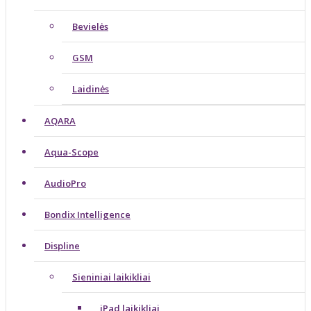
Bevielės
GSM
Laidinės
AQARA
Aqua-Scope
AudioPro
Bondix Intelligence
Displine
Sieniniai laikikliai
iPad laikikliai