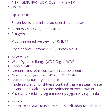
NTP, IGMP, IPv6, UDP, QoS, FTP, SMTP
User/Host
Up to 32 users
3 user levels: administrator, operator, and user
Klientas
iVMS-4200,HiLookVision
Naršyklė
Plug-in required live view: IE 10, IE 11,
Local service: Chrome 57.0+, Firefox 52.0+
Nuotrauka
Wide Dynamic Range (WDR)
Digital WDR
SNR
≥ 52 dB
Diena/Naktis režimas
Day,Night,Auto,Schedule
Nuotraukų pagražinimas
BLC,HLC,3D DNR
Nuotraukos nustatymai
Rotate
mode,saturation,brightness,contrast,sharpness,gain,white
balance,adjustable by client software or web browser
Privatumo kaukė
4 programmable polygon privacy masks
Sąsaja
Interneto sąsaja
1 RJ45 10 M/100 M self-adaptive Ethernet