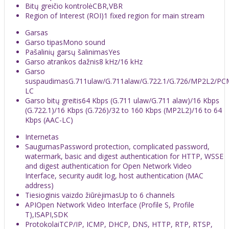
Bitų greičio kontrolė
CBR,VBR
Region of Interest (ROI)
1 fixed region for main stream
Garsas
Garso tipas
Mono sound
Pašalinių garsų šalinimas
Yes
Garso atrankos dažnis
8 kHz/16 kHz
Garso
suspaudimas
G.711ulaw/G.711alaw/G.722.1/G.726/MP2L2/PC
LC
Garso bitų greitis
64 Kbps (G.711 ulaw/G.711 alaw)/16 Kbps
(G.722.1)/16 Kbps (G.726)/32 to 160 Kbps (MP2L2)/16 to 64
Kbps (AAC-LC)
Internetas
Saugumas
Password protection, complicated password,
watermark, basic and digest authentication for HTTP, WSSE
and digest authentication for Open Network Video
Interface, security audit log, host authentication (MAC
address)
Tiesioginis vaizdo žiūrėjimas
Up to 6 channels
API
Open Network Video Interface (Profile S, Profile
T),ISAPI,SDK
Protokolai
TCP/IP, ICMP, DHCP, DNS, HTTP, RTP, RTSP,