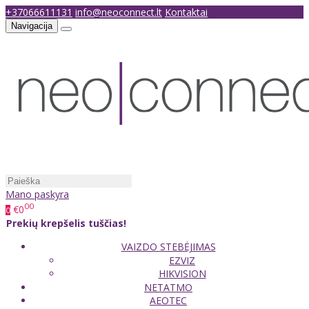
+37066611131
info@neoconnect.lt
Kontaktai
Navigacija
Mano paskyra
00
€0
0
Prekių krepšelis tuščias!
VAIZDO STEBĖJIMAS
EZVIZ
HIKVISION
NETATMO
AEOTEC