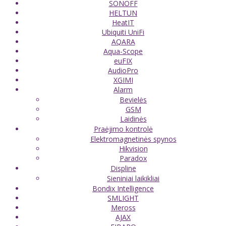
SONOFF
HELTUN
HeatIT
Ubiquiti UniFi
AQARA
Aqua-Scope
euFIX
AudioPro
XGIMI
Alarm
Bevielės
GSM
Laidinės
Praėjimo kontrolė
Elektromagnetinės spynos
Hikvision
Paradox
Displine
Sieniniai laikikliai
Bondix Intelligence
SMLIGHT
Meross
AJAX