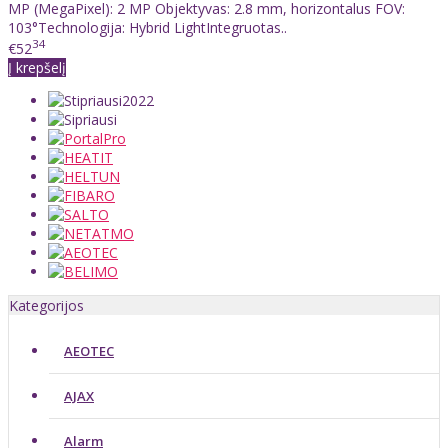
MP (MegaPixel): 2 MP Objektyvas: 2.8 mm, horizontalus FOV:
103°Technologija: Hybrid LightIntegruotas..
34
€52
Į krepšelį
Kategorijos
AEOTEC
AJAX
Alarm