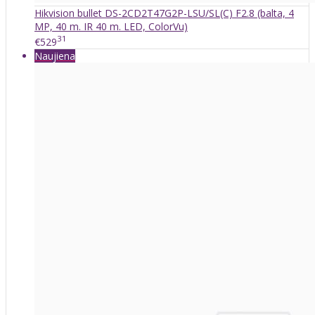
Hikvision bullet DS-2CD2T47G2P-LSU/SL(C) F2.8 (balta, 4
MP, 40 m. IR 40 m. LED, ColorVu)
31
€529
Naujiena