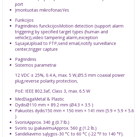
port
Įmontuotas mikrofonas
Yes
Funkcijos
Pagrindinės funckcijos
Motion detection (support alarm
triggering by specified target types (human and
vehicle)),video tampering alarm,exception
Sąsaja
Upload to FTP,send email,notify surveillance
center,trigger capture
Pagrindinis
Sistemos parametrai
12 VDC ± 25%, 0.4 A, max. 5 W,Ø5.5 mm coaxial power
plug,reverse polarity protection,
PoE: IEEE 802.3af, Class 3, max. 6.5 W
Medžiaga
Metal & Plastic
Dydis
Ø110 mm × 89.2 mm (Ø4.3 × 3.5 )
Pakuotės dydis
150 mm × 150 mm × 141 mm (5.9 × 5.9 × 5.6
)
Svoris
Approx. 340 g (0.7 lb.)
Svoris su įpakavimu
Approx. 560 g (1.2 lb.)
Sandėliavimo sąlygos
-30 °C to 60 °C (-22 °F to 140 °F).