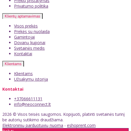
Prekių pristatymas
Privatumo politika
Klientų aptarnavimas
Visos prekės
Prekės su nuolaida
Gamintojai
Dovanų kuponai
Svetainės medis
Kontaktai
Klientams
Klientams
Užsakymų istorija
Kontaktai
+37066611131
info@neoconnect.lt
2026 © Visos teisės saugomos. Kopijuoti, platinti svetainės turinį
be autorių sutikimo draudžiama.
Elektroninių parduotuvių nuoma
-
eshoprent.com