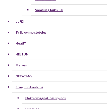
Samsung laikikliai
euFIX
EV Įkrovimo stotelės
HeatIT
HELTUN
Meross
NETATMO
Praėjimo kontrolė
Elektromagnetinės spynos