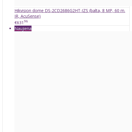
Hikvision dome DS-2CD2686G2HT-IZS (balta, 8 MP, 60 m.
IR, AcuSense)
96
€631
Naujiena