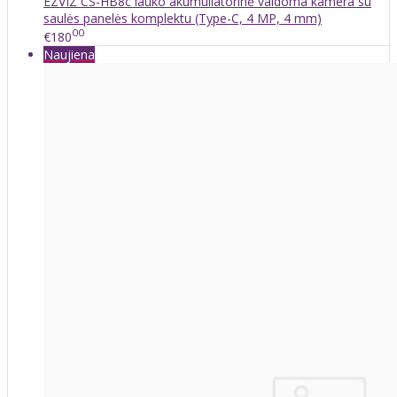
EZVIZ CS-HB8c lauko akumuliatorinė valdoma kamera su
saulės panelės komplektu (Type-C, 4 MP, 4 mm)
00
€180
Naujiena