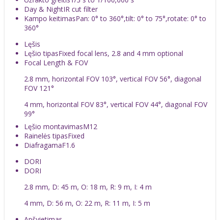
Day & Night
IR cut filter
Kampo keitimas
Pan: 0° to 360°,tilt: 0° to 75°,rotate: 0° to
360°
Lęšis
Lęšio tipas
Fixed focal lens, 2.8 and 4 mm optional
Focal Length & FOV
2.8 mm, horizontal FOV 103°, vertical FOV 56°, diagonal
FOV 121°
4 mm, horizontal FOV 83°, vertical FOV 44°, diagonal FOV
99°
Lęšio montavimas
M12
Rainelės tipas
Fixed
Diafragama
F1.6
DORI
DORI
2.8 mm, D: 45 m, O: 18 m, R: 9 m, I: 4 m
4 mm, D: 56 m, O: 22 m, R: 11 m, I: 5 m
Apšvietimas