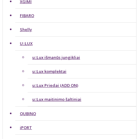
XGIMI
FIBARO
Shelly
U::LUX
u::Lux išmanūs jungikliai
u::Lux komplektai
u::Lux Priedai (ADD ON)
u::Lux maitinimo šaltiniai
QUBINO
iPORT