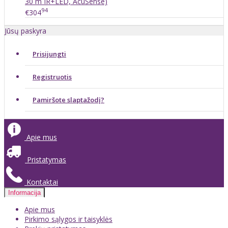
30 m IR+LED, AcuSense)
94
€304
Jūsų paskyra
Prisijungti
Registruotis
Pamiršote slaptažodį?
Apie mus
Pristatymas
Kontaktai
Informacija
Apie mus
Pirkimo sąlygos ir taisyklės