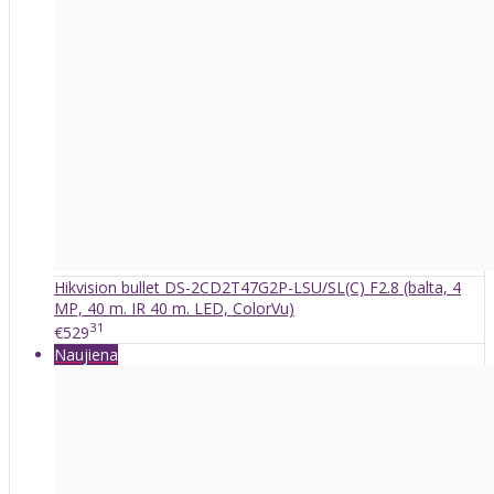
Hikvision bullet DS-2CD2T47G2P-LSU/SL(C) F2.8 (balta, 4
MP, 40 m. IR 40 m. LED, ColorVu)
31
€529
Naujiena