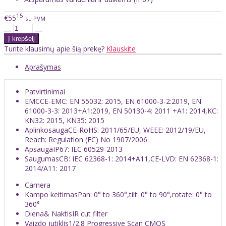
15
€55
su PVM
Turite klausimų apie šią prekę?
Klauskite
Aprašymas
Patvirtinimai
EMC
CE-EMC: EN 55032: 2015, EN 61000-3-2:2019, EN
61000-3-3: 2013+A1:2019, EN 50130-4: 2011 +A1: 2014,KC:
KN32: 2015, KN35: 2015
Aplinkosauga
CE-RoHS: 2011/65/EU, WEEE: 2012/19/EU,
Reach: Regulation (EC) No 1907/2006
Apsauga
IP67: IEC 60529-2013
Saugumas
CB: IEC 62368-1: 2014+A11,CE-LVD: EN 62368-1:
2014/A11: 2017
Camera
Kampo keitimas
Pan: 0° to 360°,tilt: 0° to 90°,rotate: 0° to
360°
Diena& Naktis
IR cut filter
Vaizdo jutiklis
1/2.8 Progressive Scan CMOS