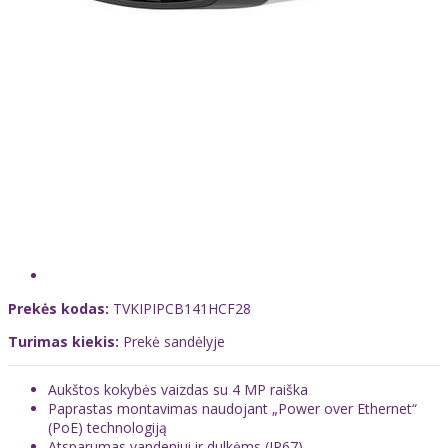
Prekės kodas:
TVKIPIPCB141HCF28
Turimas kiekis:
Prekė sandėlyje
Aukštos kokybės vaizdas su 4 MP raiška
Paprastas montavimas naudojant „Power over Ethernet“
(PoE) technologiją
Atsparumas vandeniui ir dulkėms (IP67)