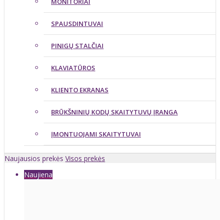
MONITORIAI
SPAUSDINTUVAI
PINIGŲ STALČIAI
KLAVIATŪROS
KLIENTO EKRANAS
BRŪKŠNINIŲ KODŲ SKAITYTUVŲ ĮRANGA
ĮMONTUOJAMI SKAITYTUVAI
Naujausios prekės
Visos prekės
Naujiena