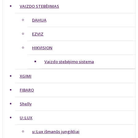
VAIZDO STEBĖJIMAS
DAHUA
EZVIZ
HIKVISION
Vaizdo stebėjimo sistema
XGIMI
FIBARO
Shelly
U::LUX
u::Lux išmanūs jungikliai