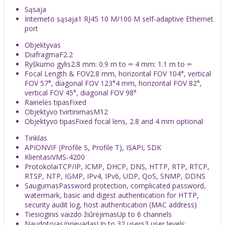
Sąsaja
Interneto sąsaja
1 RJ45 10 M/100 M self-adaptive Ethernet
port
Objektyvas
Diafragma
F2.2
Ryškumo gylis
2.8 mm: 0.9 m to ∞ 4 mm: 1.1 m to ∞
Focal Length & FOV
2.8 mm, horizontal FOV 104°, vertical
FOV 57°, diagonal FOV 123°4 mm, horizontal FOV 82°,
vertical FOV 45°, diagonal FOV 98°
Rainelės tipas
Fixed
Objektyvo tvirtinimas
M12
Objektyvo tipas
Fixed focal lens, 2.8 and 4 mm optional
Tinklas
API
ONVIF (Profile S, Profile T), ISAPI, SDK
Klientas
iVMS-4200
Protokolai
TCP/IP, ICMP, DHCP, DNS, HTTP, RTP, RTCP,
RTSP, NTP, IGMP, IPv4, IPv6, UDP, QoS, SNMP, DDNS
Saugumas
Password protection, complicated password,
watermark, basic and digest authentication for HTTP,
security audit log, host authentication (MAC address)
Tiesioginis vaizdo žiūrėjimas
Up to 6 channels
Naudotojas/prievadas
Up to 32 users3 user levels: