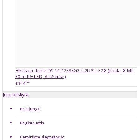
Hikvision dome DS-2CD2383G2-LI2U/SL F2.8 (juoda, 8 MP,
30 m IR+LED, AcuSense)
94
€304
Jūsų paskyra
Prisijungti
Registruotis
Pamiršote slaptažodį?