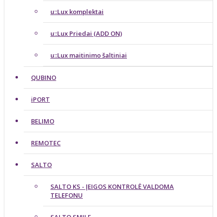
u::Lux komplektai
u::Lux Priedai (ADD ON)
u::Lux maitinimo šaltiniai
QUBINO
iPORT
BELIMO
REMOTEC
SALTO
SALTO KS - ĮEIGOS KONTROLĖ VALDOMA
TELEFONU