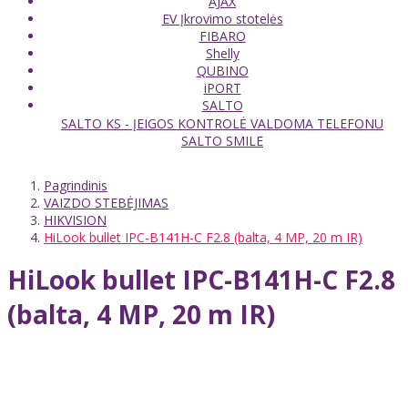
AJAX
EV Įkrovimo stotelės
FIBARO
Shelly
QUBINO
iPORT
SALTO
SALTO KS - ĮEIGOS KONTROLĖ VALDOMA TELEFONU
SALTO SMILE
Pagrindinis
VAIZDO STEBĖJIMAS
HIKVISION
HiLook bullet IPC-B141H-C F2.8 (balta, 4 MP, 20 m IR)
HiLook bullet IPC-B141H-C F2.8
(balta, 4 MP, 20 m IR)