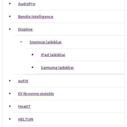
AudioPro
Bondix Intelligence
Displine
Sieniniai laikikliai
iPad laikikliai
Samsung laikikliai
euFIX
EV Įkrovimo stotelės
HeatIT
HELTUN