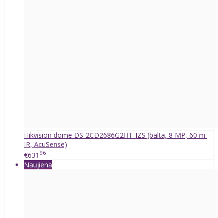
Hikvision dome DS-2CD2686G2HT-IZS (balta, 8 MP, 60 m.
IR, AcuSense)
96
€631
Naujiena