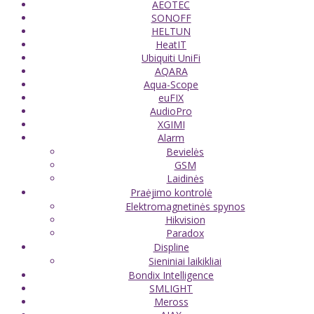
AEOTEC
SONOFF
HELTUN
HeatIT
Ubiquiti UniFi
AQARA
Aqua-Scope
euFIX
AudioPro
XGIMI
Alarm
Bevielės
GSM
Laidinės
Praėjimo kontrolė
Elektromagnetinės spynos
Hikvision
Paradox
Displine
Sieniniai laikikliai
Bondix Intelligence
SMLIGHT
Meross