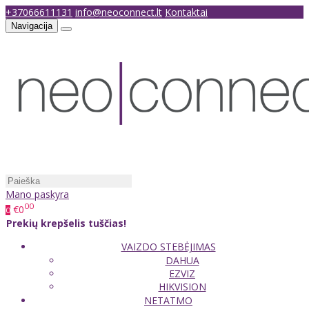
+37066611131
info@neoconnect.lt
Kontaktai
Navigacija
Mano paskyra
00
€0
0
Prekių krepšelis tuščias!
VAIZDO STEBĖJIMAS
DAHUA
EZVIZ
HIKVISION
NETATMO