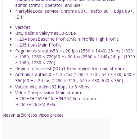
administrator, operator, and user
Naršyklė
Local service: Chrome 80+, Firefox 80+, Edge 89+,
IE 11
Vaizdas
Bitų dažnio valdymas
CBR,VBR
H.264 tipas
Baseline Profile,Main Profile,High Profile
H.265 tipas
Main Profile
Pagrindinis srautas
50 Hz:20 fps (2560 × 1440),25 fps (1920
× 1080, 1280 × 720)60 Hz:20 fps (2560 × 1440),24 fps (1920
× 1080, 1280 × 720)
Region of Interest (ROI)
1 fixed region for main stream
Antrinis srautas
50 Hz: 25 fps (1280 × 720，640 × 480, 640 ×
360)60 Hz: 24 fps (1280 × 720，640 × 480, 640 × 360)
Vaizdo bitų dažnis
32 Kbps to 8 Mbps
Video Compression
Main stream:
H.265+/H.265/H.264+/H.264,Sub-stream:
H.265/H.264/MJPEG
Neseniai žiūrėtos
Visos prekės