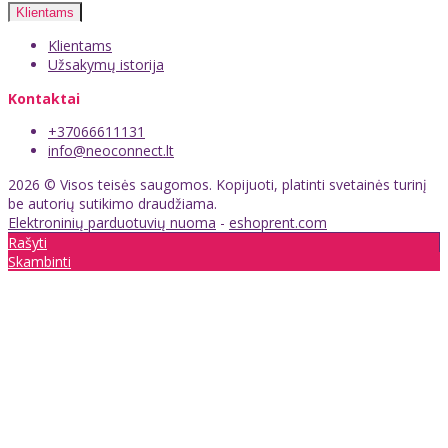
Klientams
Klientams
Užsakymų istorija
Kontaktai
+37066611131
info@neoconnect.lt
2026 © Visos teisės saugomos. Kopijuoti, platinti svetainės turinį
be autorių sutikimo draudžiama.
Elektroninių parduotuvių nuoma
-
eshoprent.com
Rašyti
Skambinti