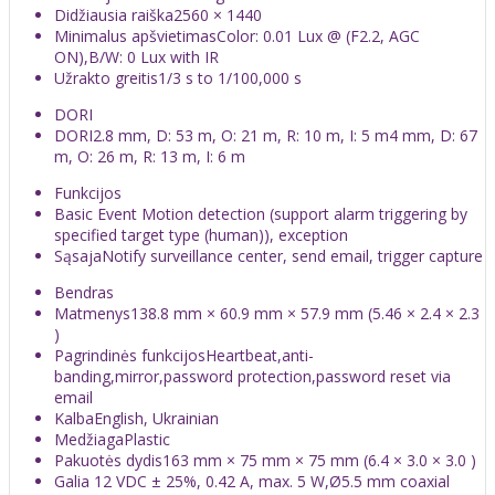
Didžiausia raiška
2560 × 1440
Minimalus apšvietimas
Color: 0.01 Lux @ (F2.2, AGC
ON),B/W: 0 Lux with IR
Užrakto greitis
1/3 s to 1/100,000 s
DORI
DORI
2.8 mm, D: 53 m, O: 21 m, R: 10 m, I: 5 m4 mm, D: 67
m, O: 26 m, R: 13 m, I: 6 m
Funkcijos
Basic Event
Motion detection (support alarm triggering by
specified target type (human)), exception
Sąsaja
Notify surveillance center, send email, trigger capture
Bendras
Matmenys
138.8 mm × 60.9 mm × 57.9 mm (5.46 × 2.4 × 2.3
)
Pagrindinės funkcijos
Heartbeat,anti-
banding,mirror,password protection,password reset via
email
Kalba
English, Ukrainian
Medžiaga
Plastic
Pakuotės dydis
163 mm × 75 mm × 75 mm (6.4 × 3.0 × 3.0 )
Galia
12 VDC ± 25%, 0.42 A, max. 5 W,Ø5.5 mm coaxial