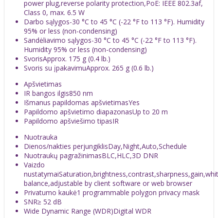
power plug,reverse polarity protection,PoE: IEEE 802.3af,
Class 0, max. 6.5 W
Darbo sąlygos
-30 °C to 45 °C (-22 °F to 113 °F). Humidity
95% or less (non-condensing)
Sandėliavimo sąlygos
-30 °C to 45 °C (-22 °F to 113 °F).
Humidity 95% or less (non-condensing)
Svoris
Approx. 175 g (0.4 lb.)
Svoris su įpakavimu
Approx. 265 g (0.6 lb.)
Apšvietimas
IR bangos ilgis
850 nm
Išmanus papildomas apšvietimas
Yes
Papildomo apšvietimo diapazonas
Up to 20 m
Papildomo apšviešimo tipas
IR
Nuotrauka
Dienos/nakties perjungiklis
Day,Night,Auto,Schedule
Nuotraukų pagražinimas
BLC,HLC,3D DNR
Vaizdo
nustatymai
Saturation,brightness,contrast,sharpness,gain,whi
balance,adjustable by client software or web browser
Privatumo kaukė
1 programmable polygon privacy mask
SNR
≥ 52 dB
Wide Dynamic Range (WDR)
Digital WDR