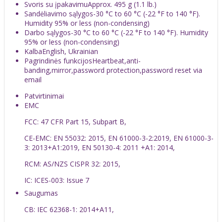
Svoris su įpakavimu
Approx. 495 g (1.1 lb.)
Sandėliavimo sąlygos
-30 °C to 60 °C (-22 °F to 140 °F).
Humidity 95% or less (non-condensing)
Darbo sąlygos
-30 °C to 60 °C (-22 °F to 140 °F). Humidity
95% or less (non-condensing)
Kalba
English, Ukrainian
Pagrindinės funkcijos
Heartbeat,anti-
banding,mirror,password protection,password reset via
email
Patvirtinimai
EMC
FCC: 47 CFR Part 15, Subpart B,
CE-EMC: EN 55032: 2015, EN 61000-3-2:2019, EN 61000-3-
3: 2013+A1:2019, EN 50130-4: 2011 +A1: 2014,
RCM: AS/NZS CISPR 32: 2015,
IC: ICES-003: Issue 7
Saugumas
CB: IEC 62368-1: 2014+A11,