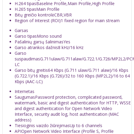
H.264 tipas
Baseline Profile,Main Profile,High Profile
H.265 tipas
Main Profile
Bitų greičio kontrolė
CBR,VBR
Region of Interest (ROI)
1 fixed region for main stream
Garsas
Garso tipas
Mono sound
Pašalinių garsų šalinimas
Yes
Garso atrankos dažnis
8 kHz/16 kHz
Garso
suspaudimas
G.711ulaw/G.711alaw/G.722.1/G.726/MP2L2/PC
LC
Garso bitų greitis
64 Kbps (G.711 ulaw/G.711 alaw)/16 Kbps
(G.722.1)/16 Kbps (G.726)/32 to 160 Kbps (MP2L2)/16 to 64
Kbps (AAC-LC)
Internetas
Saugumas
Password protection, complicated password,
watermark, basic and digest authentication for HTTP, WSSE
and digest authentication for Open Network Video
Interface, security audit log, host authentication (MAC
address)
Tiesioginis vaizdo žiūrėjimas
Up to 6 channels
API
Open Network Video Interface (Profile S, Profile