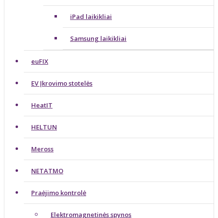
iPad laikikliai
Samsung laikikliai
euFIX
EV Įkrovimo stotelės
HeatIT
HELTUN
Meross
NETATMO
Praėjimo kontrolė
Elektromagnetinės spynos