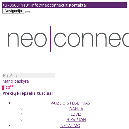
+37066611131
info@neoconnect.lt
Kontaktai
Navigacija
Mano paskyra
00
€0
0
Prekių krepšelis tuščias!
VAIZDO STEBĖJIMAS
DAHUA
EZVIZ
HIKVISION
NETATMO