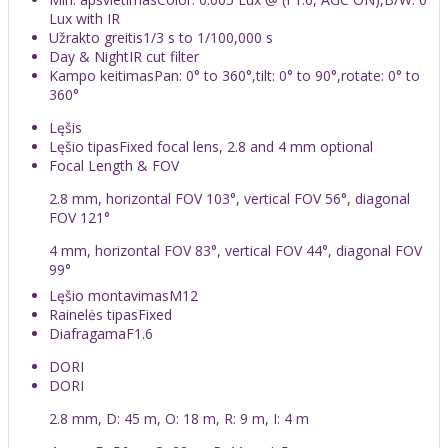
Lux with IR
Užrakto greitis
1/3 s to 1/100,000 s
Day & Night
IR cut filter
Kampo keitimas
Pan: 0° to 360°,tilt: 0° to 90°,rotate: 0° to
360°
Lęšis
Lęšio tipas
Fixed focal lens, 2.8 and 4 mm optional
Focal Length & FOV
2.8 mm, horizontal FOV 103°, vertical FOV 56°, diagonal
FOV 121°
4 mm, horizontal FOV 83°, vertical FOV 44°, diagonal FOV
99°
Lęšio montavimas
M12
Rainelės tipas
Fixed
Diafragama
F1.6
DORI
DORI
2.8 mm, D: 45 m, O: 18 m, R: 9 m, I: 4 m