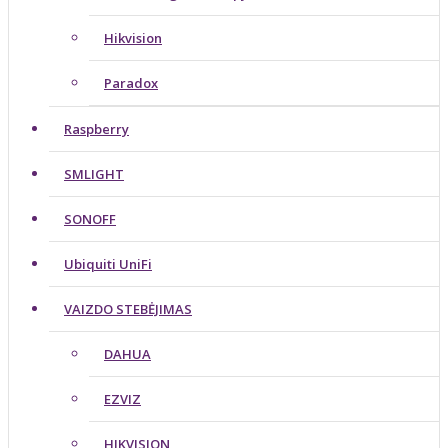
Hikvision
Paradox
Raspberry
SMLIGHT
SONOFF
Ubiquiti UniFi
VAIZDO STEBĖJIMAS
DAHUA
EZVIZ
HIKVISION