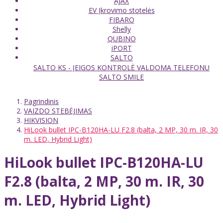
AJAX
EV Įkrovimo stotelės
FIBARO
Shelly
QUBINO
iPORT
SALTO
SALTO KS - ĮEIGOS KONTROLĖ VALDOMA TELEFONU
SALTO SMILE
Pagrindinis
VAIZDO STEBĖJIMAS
HIKVISION
HiLook bullet IPC-B120HA-LU F2.8 (balta, 2 MP, 30 m. IR, 30
m. LED, Hybrid Light)
HiLook bullet IPC-B120HA-LU
F2.8 (balta, 2 MP, 30 m. IR, 30
m. LED, Hybrid Light)