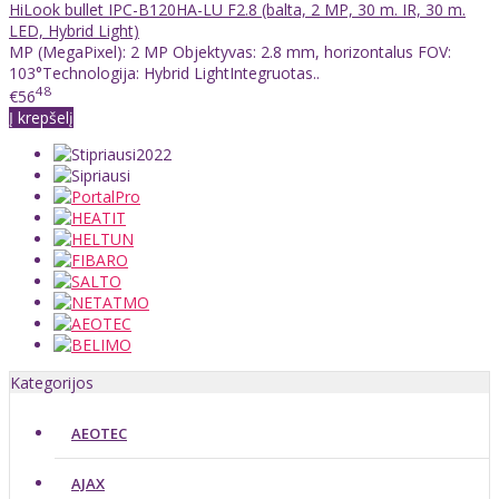
HiLook bullet IPC-B120HA-LU F2.8 (balta, 2 MP, 30 m. IR, 30 m.
LED, Hybrid Light)
MP (MegaPixel): 2 MP Objektyvas: 2.8 mm, horizontalus FOV:
103°Technologija: Hybrid LightIntegruotas..
48
€56
Į krepšelį
Kategorijos
AEOTEC
AJAX