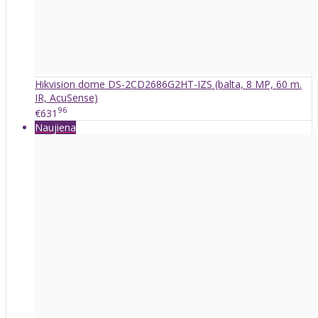
Hikvision dome DS-2CD2686G2HT-IZS (balta, 8 MP, 60 m.
IR, AcuSense)
96
€631
Naujiena