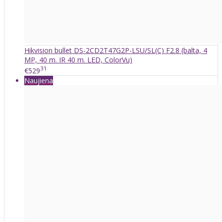
Hikvision bullet DS-2CD2T47G2P-LSU/SL(C) F2.8 (balta, 4
MP, 40 m. IR 40 m. LED, ColorVu)
31
€529
Naujiena