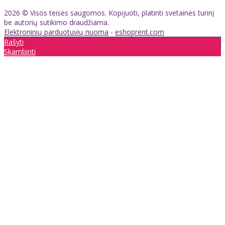
2026 © Visos teisės saugomos. Kopijuoti, platinti svetainės turinį
be autorių sutikimo draudžiama.
Elektroninių parduotuvių nuoma
-
eshoprent.com
Rašyti
Skambinti