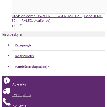
Hikvision dome DS-2CD2383G2-LI2U/SL F2.8 (juoda, 8 MP,
30 m IR+LED, AcuSense)
94
€304
Jūsų paskyra
Prisijungti
Registruotis
Pamiršote slaptažodį?
Apie mus
Pristatymas
Kontaktai