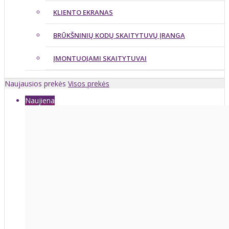
KLIENTO EKRANAS
BRŪKŠNINIŲ KODŲ SKAITYTUVŲ ĮRANGA
ĮMONTUOJAMI SKAITYTUVAI
Naujausios prekės
Visos prekės
Naujiena