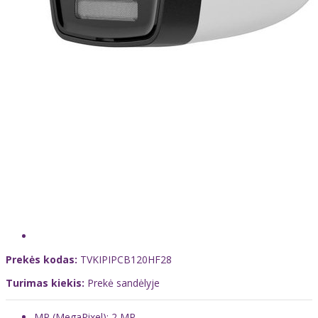
Prekės kodas:
TVKIPIPCB120HF28
Turimas kiekis:
Prekė sandėlyje
MP (MegaPixel): 2 MP