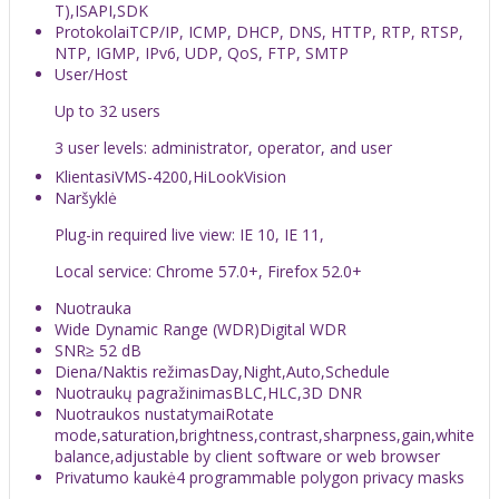
T),ISAPI,SDK
Protokolai
TCP/IP, ICMP, DHCP, DNS, HTTP, RTP, RTSP,
NTP, IGMP, IPv6, UDP, QoS, FTP, SMTP
User/Host
Up to 32 users
3 user levels: administrator, operator, and user
Klientas
iVMS-4200,HiLookVision
Naršyklė
Plug-in required live view: IE 10, IE 11,
Local service: Chrome 57.0+, Firefox 52.0+
Nuotrauka
Wide Dynamic Range (WDR)
Digital WDR
SNR
≥ 52 dB
Diena/Naktis režimas
Day,Night,Auto,Schedule
Nuotraukų pagražinimas
BLC,HLC,3D DNR
Nuotraukos nustatymai
Rotate
mode,saturation,brightness,contrast,sharpness,gain,white
balance,adjustable by client software or web browser
Privatumo kaukė
4 programmable polygon privacy masks