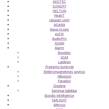
AEOTEC
SONOFF
HELTUN
HeatIT
Ubiquiti UniFi
AQARA
Aqua-Scope
euFIX
AudioPro
XGIMI
Alarm
Bevielės
GSM
Laidinės
Praėjimo kontrolė
Elektromagnetinės spynos
Hikvision
Paradox
Displine
Sieniniai laikikliai
Bondix Intelligence
SMLIGHT
Meross