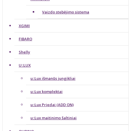
Vaizdo stebėjimo sistema
XGIMI
FIBARO
Shelly
U::LUX
u::Lux išmanūs jungikliai
u::Lux komplektai
u::Lux Priedai (ADD ON)
u::Lux maitinimo šaltiniai