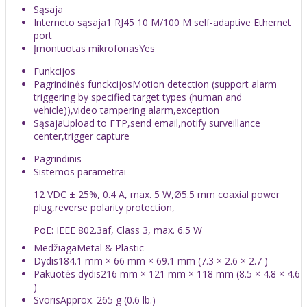
Sąsaja
Interneto sąsaja
1 RJ45 10 M/100 M self-adaptive Ethernet
port
Įmontuotas mikrofonas
Yes
Funkcijos
Pagrindinės funckcijos
Motion detection (support alarm
triggering by specified target types (human and
vehicle)),video tampering alarm,exception
Sąsaja
Upload to FTP,send email,notify surveillance
center,trigger capture
Pagrindinis
Sistemos parametrai
12 VDC ± 25%, 0.4 A, max. 5 W,Ø5.5 mm coaxial power
plug,reverse polarity protection,
PoE: IEEE 802.3af, Class 3, max. 6.5 W
Medžiaga
Metal & Plastic
Dydis
184.1 mm × 66 mm × 69.1 mm (7.3 × 2.6 × 2.7 )
Pakuotės dydis
216 mm × 121 mm × 118 mm (8.5 × 4.8 × 4.6
)
Svoris
Approx. 265 g (0.6 lb.)