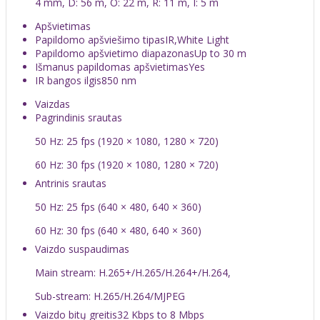
4 mm, D: 56 m, O: 22 m, R: 11 m, I: 5 m
Apšvietimas
Papildomo apšviešimo tipas
IR,White Light
Papildomo apšvietimo diapazonas
Up to 30 m
Išmanus papildomas apšvietimas
Yes
IR bangos ilgis
850 nm
Vaizdas
Pagrindinis srautas
50 Hz: 25 fps (1920 × 1080, 1280 × 720)
60 Hz: 30 fps (1920 × 1080, 1280 × 720)
Antrinis srautas
50 Hz: 25 fps (640 × 480, 640 × 360)
60 Hz: 30 fps (640 × 480, 640 × 360)
Vaizdo suspaudimas
Main stream: H.265+/H.265/H.264+/H.264,
Sub-stream: H.265/H.264/MJPEG
Vaizdo bitų greitis
32 Kbps to 8 Mbps