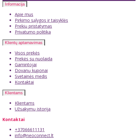
Informacija
Apie mus
Pirkimo sąlygos ir taisyklės
Prekių pristatymas
Privatumo politika
Klientų aptarnavimas
Visos prekės
Prekės su nuolaida
Gamintojai
Dovanų kuponai
Svetainės medis
Kontaktai
Klientams
Klientams
Užsakymų istorija
Kontaktai
+37066611131
info@neoconnect.lt