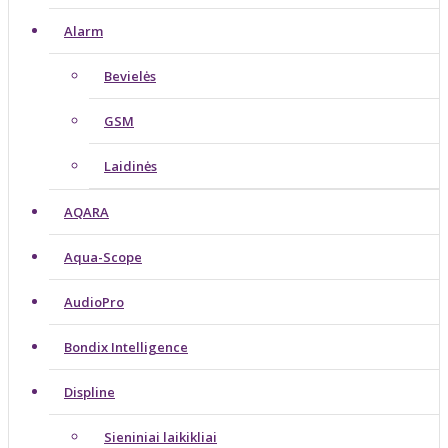
Alarm
Bevielės
GSM
Laidinės
AQARA
Aqua-Scope
AudioPro
Bondix Intelligence
Displine
Sieniniai laikikliai