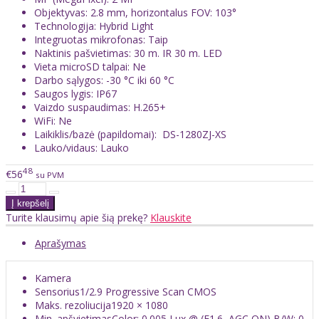
Objektyvas: 2.8 mm, horizontalus FOV: 103°
Technologija: Hybrid Light
Integruotas mikrofonas: Taip
Naktinis pašvietimas: 30 m. IR 30 m. LED
Vieta microSD talpai: Ne
Darbo sąlygos: -30 °C iki 60 °C
Saugos lygis: IP67
Vaizdo suspaudimas: H.265+
WiFi: Ne
Laikiklis/bazė (papildomai): DS-1280ZJ-XS
Lauko/vidaus: Lauko
48
€56
su PVM
Turite klausimų apie šią prekę?
Klauskite
Aprašymas
Kamera
Sensorius
1/2.9 Progressive Scan CMOS
Maks. rezoliucija
1920 × 1080
Min. apšvietimas
Color: 0.005 Lux @ (F1.6, AGC ON),B/W: 0