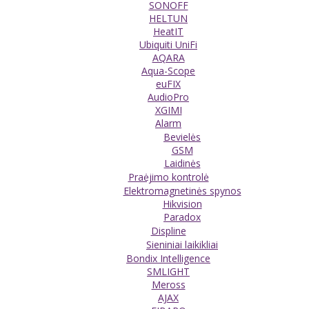
SONOFF
HELTUN
HeatIT
Ubiquiti UniFi
AQARA
Aqua-Scope
euFIX
AudioPro
XGIMI
Alarm
Bevielės
GSM
Laidinės
Praėjimo kontrolė
Elektromagnetinės spynos
Hikvision
Paradox
Displine
Sieniniai laikikliai
Bondix Intelligence
SMLIGHT
Meross
AJAX