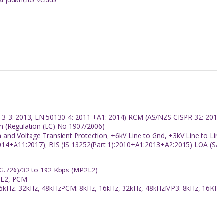
-3: 2013, EN 50130-4: 2011 +A1: 2014) RCM (AS/NZS CISPR 32: 2015)
 (Regulation (EC) No 1907/2006)
n and Voltage Transient Protection, ±6kV Line to Gnd, ±3kV Line to Li
14+A11:2017), BIS (IS 13252(Part 1):2010+A1:2013+A2:2015) LOA (
(G.726)/32 to 192 Kbps (MP2L2)
2L2, PCM
6kHz, 32kHz, 48kHzPCM: 8kHz, 16kHz, 32kHz, 48kHzMP3: 8kHz, 16K