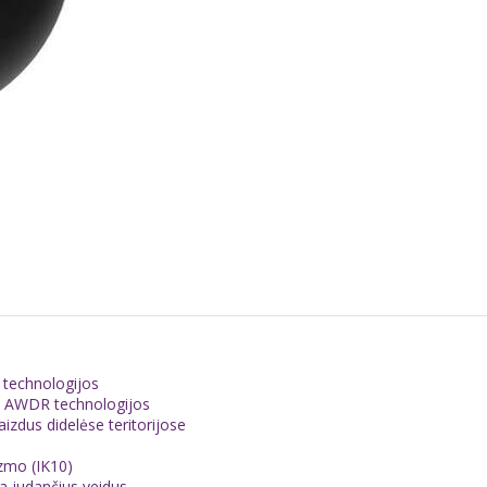
 technologijos
dB AWDR technologijos
aizdus didelėse teritorijose
izmo (IK10)
ka judančius veidus