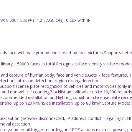
/W: 0.0001 Lux @ (F1.2，AGC ON), 0 Lux with IR
ds face with background and closed-up face pictures,Supports detectin
h library. 150000 faces in total,Recognizes face identity via face mode
and capture of human body, face and vehicle,Gets 7 face features, 
tection, intrusion detection, region exiting detection
upport license plate recognition of vehicles and motorcycles (only in
cle and non-vehicle countingBlocklist and allowlist: up to 10,000 recor
ecommended installation and lighting conditions):License plate recog
cenario: up to 120 km/hSide installation: up to 80 km/hCapture Mode: 
xception (network disconnected, IP address conflict, illegal login, 
emoval detection
er,send email,trigger recording,and PTZ actions (such as preset, pat