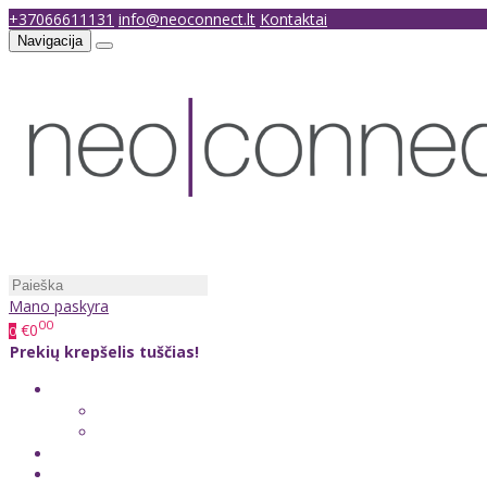
+37066611131
info@neoconnect.lt
Kontaktai
Navigacija
Mano paskyra
00
€0
0
Prekių krepšelis tuščias!