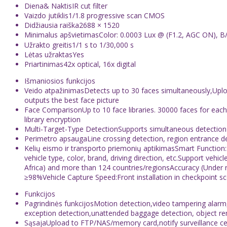
Diena& Naktis
IR cut filter
Vaizdo jutiklis
1/1.8 progressive scan CMOS
Didžiausia raiška
2688 × 1520
Minimalus apšvietimas
Color: 0.0003 Lux @ (F1.2, AGC ON), B
Užrakto greitis
1/1 s to 1/30,000 s
Lėtas užraktas
Yes
Priartinimas
42x optical, 16x digital
Išmaniosios funkcijos
Veido atpažinimas
Detects up to 30 faces simultaneously,Uploa
outputs the best face picture
Face Comparison
Up to 10 face libraries. 30000 faces for eac
library encryption
Multi-Target-Type Detection
Supports simultaneous detection 
Perimetro apsauga
Line crossing detection, region entrance de
Kelių eismo ir transporto priemonių aptikimas
Smart Function:S
vehicle type, color, brand, driving direction, etc.Support vehi
Africa) and more than 124 countries/regionsAccuracy (Under r
≥98%Vehicle Capture Speed:Front installation in checkpoint s
Funkcijos
Pagrindinės funkcijos
Motion detection,video tampering alarm,e
exception detection,unattended baggage detection, object r
Sąsaja
Upload to FTP/NAS/memory card,notify surveillance cent