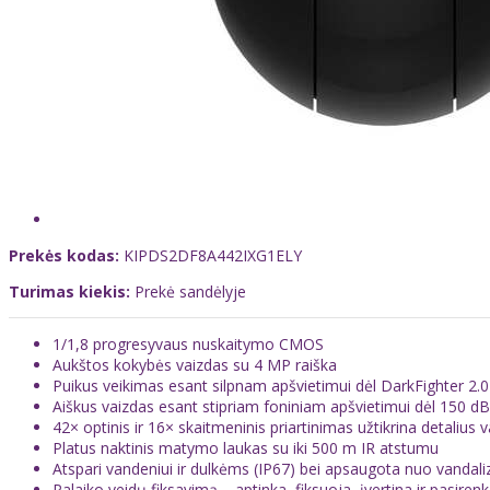
Prekės kodas:
KIPDS2DF8A442IXG1ELY
Turimas kiekis:
Prekė sandėlyje
1/1,8 progresyvaus nuskaitymo CMOS
Aukštos kokybės vaizdas su 4 MP raiška
Puikus veikimas esant silpnam apšvietimui dėl DarkFighter 2.0
Aiškus vaizdas esant stipriam foniniam apšvietimui dėl 150 
42× optinis ir 16× skaitmeninis priartinimas užtikrina detalius v
Platus naktinis matymo laukas su iki 500 m IR atstumu
Atspari vandeniui ir dulkėms (IP67) bei apsaugota nuo vandal
Palaiko veidų fiksavimą – aptinka, fiksuoja, įvertina ir pasiren