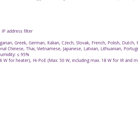
IP address filter
ngarian, Greek, German, Italian, Czech, Slovak, French, Polish, Dutc
ional Chinese, Thai, Vietnamese, Japanese, Latvian, Lithuanian, Portugu
Humidity: ≤ 95%
6 W for heater), Hi-PoE (Max. 50 W, including max. 18 W for IR and m