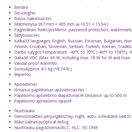
Bendra
De-icing
No
Rasos šalinimas
Yes
Matmenys
⌀ 267 mm × 405 mm (⌀ 10.51 × 15.94 )
Pagrindinės funkcijos
Mirror, password protection, watermark, 
Šildytuvas
Yes
Kalba
33 languages: English, Russian, Estonian, Bulgarian, Hu
Finnish, Croatian, Slovenian, Serbian, Turkish, Korean, Tradit
Darbo sąlygos
Temperature: -40°C to 70°C (-40°F to 158°F), 
Galia
36 VDC (Max. 60 W, including max. 18 W for IR and max. 
Vandal-proof Alarm
No
Svoris
Approx. 8.5 kg (18.74 lb.)
Wiper
No
Apšvietimas
Išmanus papildomas apšvietimas
Yes
Papildomo apšvietimo diapazonas
IR Distance: up to 500 m
Papildomo apšviešimo tipas
IR
Nuotrauka
Dienos/nakties perjungiklis
Day, night, auto, scheduled-switch
Rūko šalinimas
Optical defog
Nuotraukų pagražinimas
BLC, HLC, 3D DNR