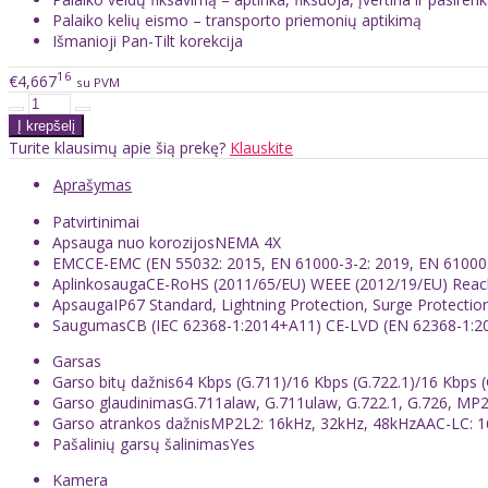
Palaiko kelių eismo – transporto priemonių aptikimą
Išmanioji Pan-Tilt korekcija
16
€4,667
su PVM
Turite klausimų apie šią prekę?
Klauskite
Aprašymas
Patvirtinimai
Apsauga nuo korozijos
NEMA 4X
EMC
CE-EMC (EN 55032: 2015, EN 61000-3-2: 2019, EN 61000-3
Aplinkosauga
CE-RoHS (2011/65/EU) WEEE (2012/19/EU) Reach
Apsauga
IP67 Standard, Lightning Protection, Surge Protectio
Saugumas
CB (IEC 62368-1:2014+A11) CE-LVD (EN 62368-1:20
Garsas
Garso bitų dažnis
64 Kbps (G.711)/16 Kbps (G.722.1)/16 Kbps 
Garso glaudinimas
G.711alaw, G.711ulaw, G.722.1, G.726, MP
Garso atrankos dažnis
MP2L2: 16kHz, 32kHz, 48kHzAAC-LC: 1
Pašalinių garsų šalinimas
Yes
Kamera