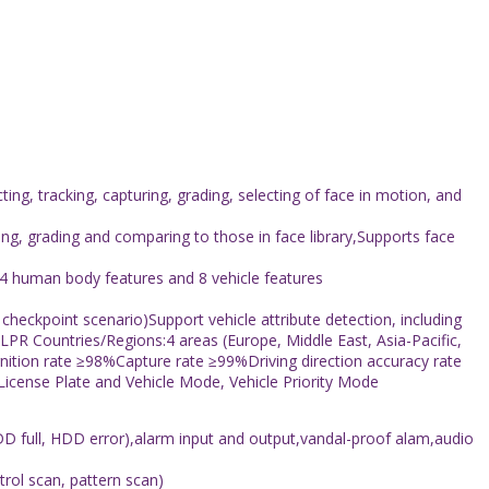
g, tracking, capturing, grading, selecting of face in motion, and
ling, grading and comparing to those in face library,Supports face
14 human body features and 8 vehicle features
 checkpoint scenario)Support vehicle attribute detection, including
dsLPR Countries/Regions:4 areas (Europe, Middle East, Asia-Pacific,
nition rate ≥98%Capture rate ≥99%Driving direction accuracy rate
License Plate and Vehicle Mode, Vehicle Priority Mode
HDD full, HDD error),alarm input and output,vandal-proof alam,audio
rol scan, pattern scan)