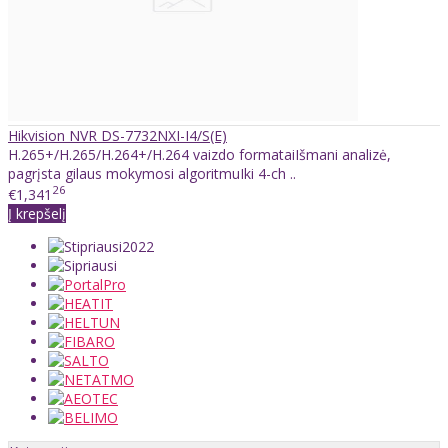
Hikvision NVR DS-7732NXI-I4/S(E)
H.265+/H.265/H.264+/H.264 vaizdo formataiIšmani analizė,
pagrįsta gilaus mokymosi algoritmuIki 4-ch ..
26
€1,341
Į krepšelį