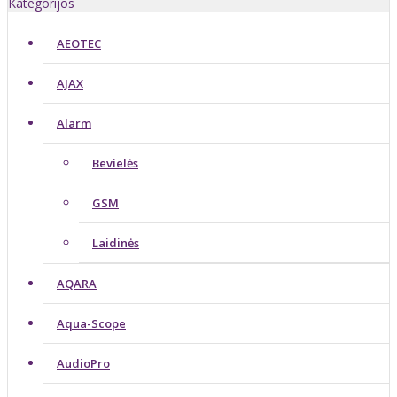
Kategorijos
AEOTEC
AJAX
Alarm
Bevielės
GSM
Laidinės
AQARA
Aqua-Scope
AudioPro