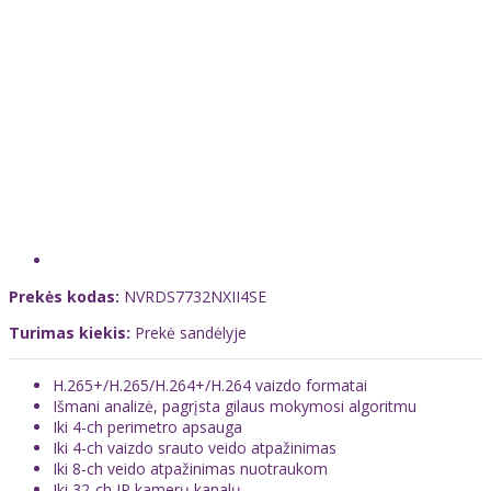
Prekės kodas:
NVRDS7732NXII4SE
Turimas kiekis:
Prekė sandėlyje
H.265+/H.265/H.264+/H.264 vaizdo formatai
Išmani analizė, pagrįsta gilaus mokymosi algoritmu
Iki 4-ch perimetro apsauga
Iki 4-ch
vaizdo srauto veido atpažinimas
Iki 8-ch
veido atpažinimas nuotraukom
Iki 32-ch IP kamerų kanalų