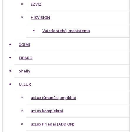
EZVIZ
HIKVISION
Vaizdo stebėjimo sistema
XGIMI
FIBARO
Shelly
U::LUX
u::Lux išmanūs jungikliai
u::Lux komplektai
u::Lux Priedai (ADD ON)