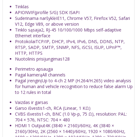
Tinklas
API
ONVIF(profile S/G) SDK ISAPI
Suderinama naršyklė
IE11, Chrome V57, Firefox V52, Safari
V12, Edge V89, or above version
Tinklo sąsaja
2, RJ-45 10/100/1000 Mbps self-adaptive
Ethernet interface
Protokolai
TCP/IP, DHCP, IPv4, IPv6, DNS, DDNS, NTP,
RTSP, SADP, SMTP, SNMP, NFS, iSCSI, ISUP, UPnP™,
HTTP, HTTPS
Nuotolinis prisijungimas
128
Perimetro apsauga
Pagal kamerą
All channels
Pagal įrenginį
Up to 4-ch 2 MP (H.264/H.265) video analysis
for human and vehicle recognition to reduce false alarm Up
to 12 rules in total
Vaizdas ir garsas
Garso išvestis
1-ch, RCA (Linear, 1 KΩ)
CVBS išvestis
1-ch, BNC (1.0 Vp-p, 75 Ω), resolution: PAL:
704 × 576, NTSC: 704 × 480
HDMI 1 Output
4K (3840 × 2160)/60Hz, 4K (3840 ×
2160)/30Hz, 2K (2560 × 1440)/60Hz, 1920 × 1080/60Hz,