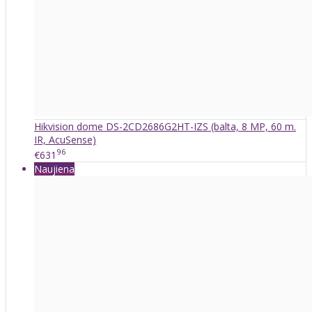
Hikvision dome DS-2CD2686G2HT-IZS (balta, 8 MP, 60 m.
IR, AcuSense)
96
€631
Naujiena