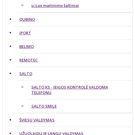
u::Lux maitinimo šaltiniai
QUBINO
iPORT
BELIMO
REMOTEC
SALTO
SALTO KS - ĮEIGOS KONTROLĖ VALDOMA
TELEFONU
SALTO SMILE
ŠVIESŲ VALDYMAS
UŽUOLAIDŲ IR LANGŲ VALDYMAS