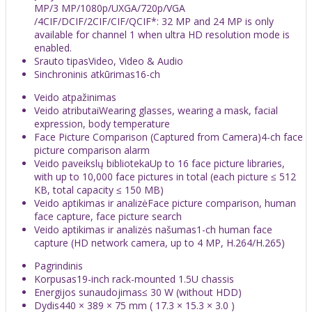
MP/3 MP/1080p/UXGA/720p/VGA
/4CIF/DCIF/2CIF/CIF/QCIF*: 32 MP and 24 MP is only
available for channel 1 when ultra HD resolution mode is
enabled.
Srauto tipas
Video, Video & Audio
Sinchroninis atkūrimas
16-ch
Veido atpažinimas
Veido atributai
Wearing glasses, wearing a mask, facial
expression, body temperature
Face Picture Comparison (Captured from Camera)
4-ch face
picture comparison alarm
Veido paveikslų biblioteka
Up to 16 face picture libraries,
with up to 10,000 face pictures in total (each picture ≤ 512
KB, total capacity ≤ 150 MB)
Veido aptikimas ir analizė
Face picture comparison, human
face capture, face picture search
Veido aptikimas ir analizės našumas
1-ch human face
capture (HD network camera, up to 4 MP, H.264/H.265)
Pagrindinis
Korpusas
19-inch rack-mounted 1.5U chassis
Energijos sunaudojimas
≤ 30 W (without HDD)
Dydis
440 × 389 × 75 mm ( 17.3 × 15.3 × 3.0 )