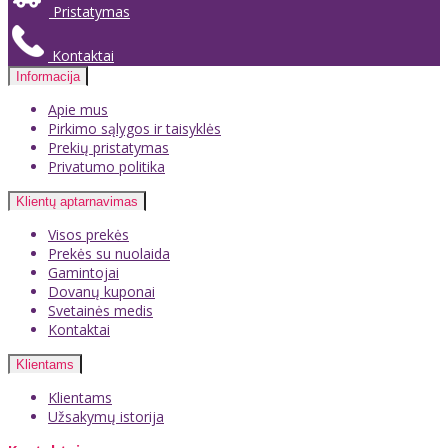
Pristatymas
Kontaktai
Informacija
Apie mus
Pirkimo sąlygos ir taisyklės
Prekių pristatymas
Privatumo politika
Klientų aptarnavimas
Visos prekės
Prekės su nuolaida
Gamintojai
Dovanų kuponai
Svetainės medis
Kontaktai
Klientams
Klientams
Užsakymų istorija