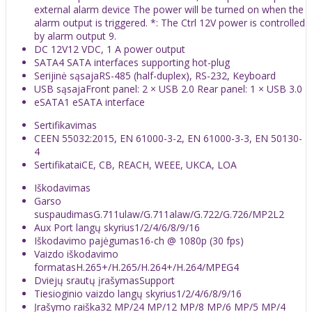
external alarm device The power will be turned on when the
alarm output is triggered. *: The Ctrl 12V power is controlled
by alarm output 9.
DC 12V
12 VDC, 1 A power output
SATA
4 SATA interfaces supporting hot-plug
Serijinė sąsaja
RS-485 (half-duplex), RS-232, Keyboard
USB sąsaja
Front panel: 2 × USB 2.0 Rear panel: 1 × USB 3.0
eSATA
1 eSATA interface
Sertifikavimas
CE
EN 55032:2015, EN 61000-3-2, EN 61000-3-3, EN 50130-
4
Sertifikatai
CE, CB, REACH, WEEE, UKCA, LOA
Iškodavimas
Garso
suspaudimas
G.711ulaw/G.711alaw/G.722/G.726/MP2L2
Aux Port langų skyrius
1/2/4/6/8/9/16
Iškodavimo pajėgumas
16-ch @ 1080p (30 fps)
Vaizdo iškodavimo
formatas
H.265+/H.265/H.264+/H.264/MPEG4
Dviejų srautų įrašymas
Support
Tiesioginio vaizdo langų skyrius
1/2/4/6/8/9/16
Įrašymo raiška
32 MP/24 MP/12 MP/8 MP/6 MP/5 MP/4