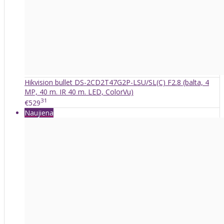
Hikvision bullet DS-2CD2T47G2P-LSU/SL(C) F2.8 (balta, 4
MP, 40 m. IR 40 m. LED, ColorVu)
31
€529
Naujiena