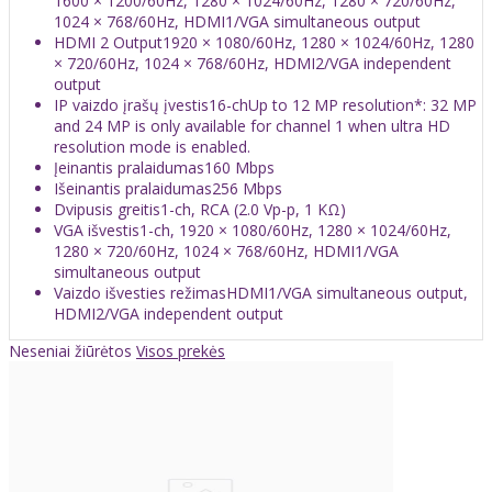
1600 × 1200/60Hz, 1280 × 1024/60Hz, 1280 × 720/60Hz,
1024 × 768/60Hz, HDMI1/VGA simultaneous output
HDMI 2 Output
1920 × 1080/60Hz, 1280 × 1024/60Hz, 1280
× 720/60Hz, 1024 × 768/60Hz, HDMI2/VGA independent
output
IP vaizdo įrašų įvestis
16-chUp to 12 MP resolution*: 32 MP
and 24 MP is only available for channel 1 when ultra HD
resolution mode is enabled.
Įeinantis pralaidumas
160 Mbps
Išeinantis pralaidumas
256 Mbps
Dvipusis greitis
1-ch, RCA (2.0 Vp-p, 1 KΩ)
VGA išvestis
1-ch, 1920 × 1080/60Hz, 1280 × 1024/60Hz,
1280 × 720/60Hz, 1024 × 768/60Hz, HDMI1/VGA
simultaneous output
Vaizdo išvesties režimas
HDMI1/VGA simultaneous output,
HDMI2/VGA independent output
Neseniai žiūrėtos
Visos prekės