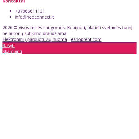
Kontaktai
+37066611131
info@neoconnect.lt
2026 © Visos teisės saugomos. Kopijuoti, platinti svetainės turinį
be autorių sutikimo draudžiama.
Elektroninių parduotuvių nuoma
-
eshoprent.com
Rašyti
Skambinti