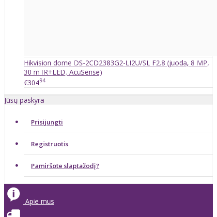
Hikvision dome DS-2CD2383G2-LI2U/SL F2.8 (juoda, 8 MP,
30 m IR+LED, AcuSense)
94
€304
Jūsų paskyra
Prisijungti
Registruotis
Pamiršote slaptažodį?
Apie mus