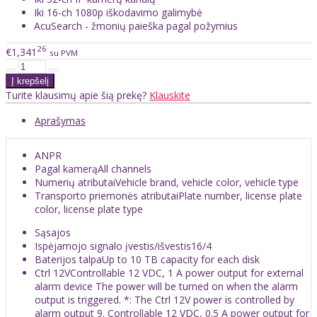
Iki 16-ch 1080p iškodavimo galimybė
AcuSearch - žmonių paieška pagal požymius
26
€1,341
su PVM
Turite klausimų apie šią prekę?
Klauskite
Aprašymas
ANPR
Pagal kamerą
All channels
Numerių atributai
Vehicle brand, vehicle color, vehicle type
Transporto priemonės atributai
Plate number, license plate
color, license plate type
Sąsajos
Ispėjamojo signalo įvestis/išvestis
16/4
Baterijos talpa
Up to 10 TB capacity for each disk
Ctrl 12V
Controllable 12 VDC, 1 A power output for external
alarm device The power will be turned on when the alarm
output is triggered. *: The Ctrl 12V power is controlled by
alarm output 9. Controllable 12 VDC, 0.5 A power output for