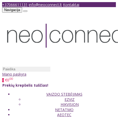
+37066611131
info@neoconnect.lt
Kontaktai
Navigacija
Mano paskyra
00
€0
0
Prekių krepšelis tuščias!
VAIZDO STEBĖJIMAS
EZVIZ
HIKVISION
NETATMO
AEOTEC