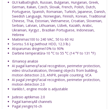
GUI kalba
English, Russian, Bulgarian, Hungarian, Greek,
German, Italian, Czech, Slovak, French, Polish, Dutch,
Portuguese, Spanish, Romanian, Turkish, Japanese, Danish,
Swedish Language, Norwegian, Finnish, Korean, Traditional
Chinese, Thai, Estonian, Vietnamese, Croatian, Slovenian,
Serbian, Latvian, Lithuanian, Uzbek, Kazakh, Arabic,
Ukrainian, Kyrgyz , Brazilian Portuguese, Indonesian,
Hebrew
Maitinimas
100 to 240 VAC, 50 to 60 Hz
Svoris
≤ 5.6 kg (without HDD, 12.3 lb.)
Atsparumas drėgmei
10% to 90%
Darbinė temperatūra
-10 °C to 55 °C (14 °F to 131 °F)
Išmanioji analizė
AI pagal kamerą
Facial recognition, perimeter protection,
video structuralization, throwing objects from building,
motion detection 2.0, ANPR, people counting, VCA
AI pagal įrenginį
Facial recognition, perimeter protection,
motion detection 2.0
Variklis
1, engine mode is adjustable
Judesio aptikimas 2.0
Pagal kamerą
All channels
Pagal įrenginį
16-ch