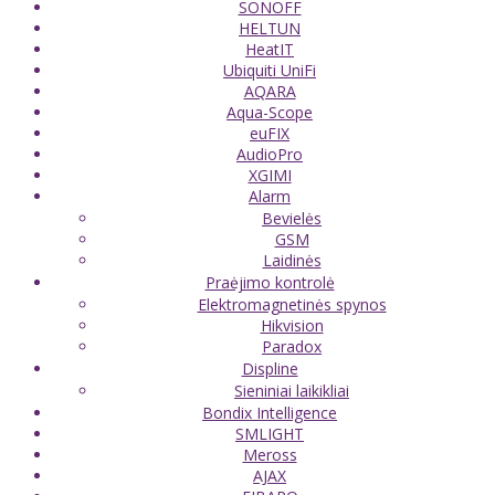
SONOFF
HELTUN
HeatIT
Ubiquiti UniFi
AQARA
Aqua-Scope
euFIX
AudioPro
XGIMI
Alarm
Bevielės
GSM
Laidinės
Praėjimo kontrolė
Elektromagnetinės spynos
Hikvision
Paradox
Displine
Sieniniai laikikliai
Bondix Intelligence
SMLIGHT
Meross
AJAX