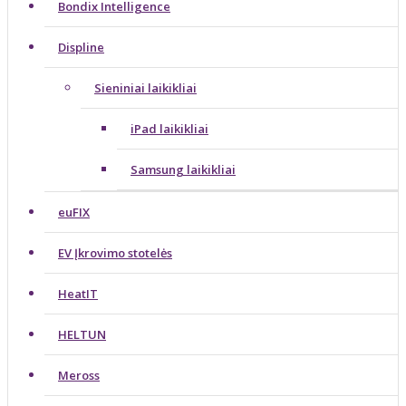
Bondix Intelligence
Displine
Sieniniai laikikliai
iPad laikikliai
Samsung laikikliai
euFIX
EV Įkrovimo stotelės
HeatIT
HELTUN
Meross