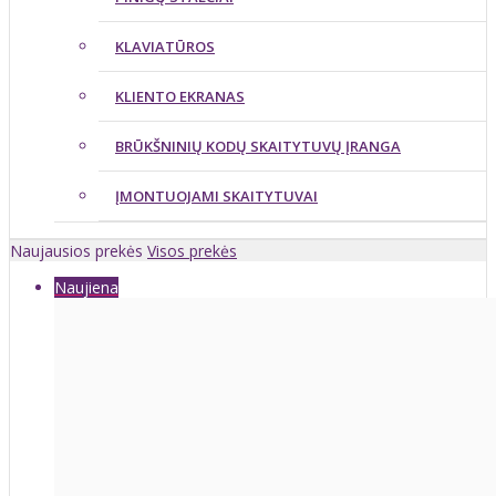
KLAVIATŪROS
KLIENTO EKRANAS
BRŪKŠNINIŲ KODŲ SKAITYTUVŲ ĮRANGA
ĮMONTUOJAMI SKAITYTUVAI
Naujausios prekės
Visos prekės
Naujiena