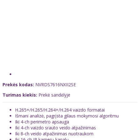
Prekės kodas:
NVRDS7616NXII2SE
Turimas kiekis:
Prekė sandėlyje
H.265+/H.265/H.264+/H.264 vaizdo formatai
Išmani analizė, pagrįsta gilaus mokymosi algoritmu
Iki 4-ch perimetro apsauga
Iki 4-ch
vaizdo srauto veido atpažinimas
Iki 8-ch
veido atpažinimas nuotraukom
Iki 16-ch IP kamerų kanalų