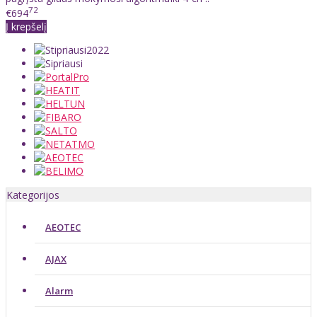
72
€694
Į krepšelį
Kategorijos
AEOTEC
AJAX
Alarm