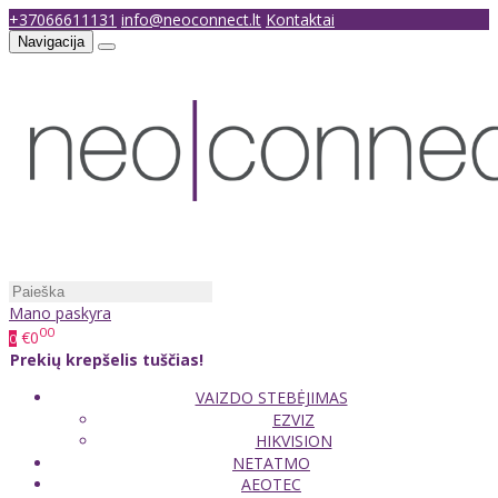
+37066611131
info@neoconnect.lt
Kontaktai
Navigacija
Mano paskyra
00
€0
0
Prekių krepšelis tuščias!
VAIZDO STEBĖJIMAS
EZVIZ
HIKVISION
NETATMO
AEOTEC