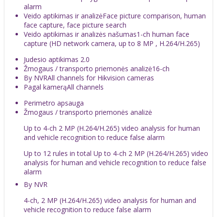
alarm
Veido aptikimas ir analizė
Face picture comparison, human
face capture, face picture search
Veido aptikimas ir analizės našumas
1-ch human face
capture (HD network camera, up to 8 MP , H.264/H.265)
Judesio aptikimas 2.0
Žmogaus / transporto priemonės analizė
16-ch
By NVR
All channels for Hikvision cameras
Pagal kamerą
All channels
Perimetro apsauga
Žmogaus / transporto priemonės analizė
Up to 4-ch 2 MP (H.264/H.265) video analysis for human
and vehicle recognition to reduce false alarm
Up to 12 rules in total Up to 4-ch 2 MP (H.264/H.265) video
analysis for human and vehicle recognition to reduce false
alarm
By NVR
4-ch, 2 MP (H.264/H.265) video analysis for human and
vehicle recognition to reduce false alarm