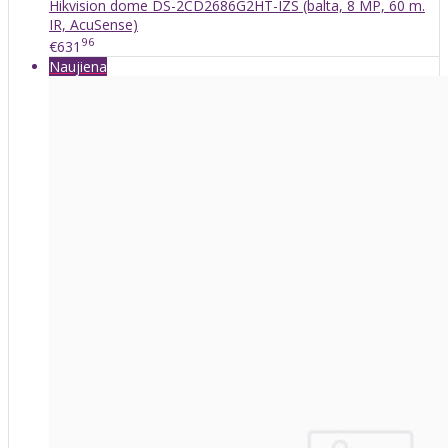
Hikvision dome DS-2CD2686G2HT-IZS (balta, 8 MP, 60 m.
IR, AcuSense)
96
€631
Naujiena