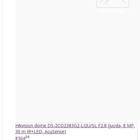
Hikvision dome DS-2CD2383G2-LI2U/SL F2.8 (juoda, 8 MP,
30 m IR+LED, AcuSense)
94
€304