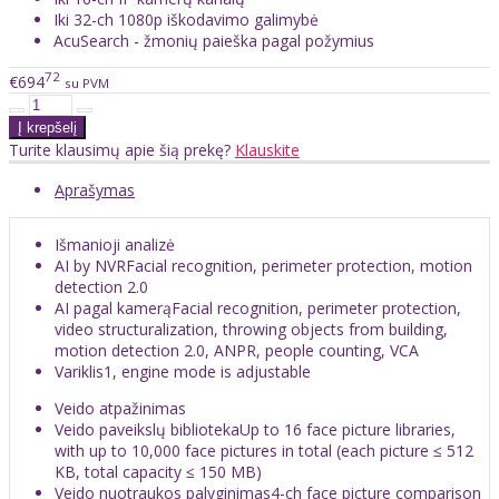
Iki 32-ch 1080p iškodavimo galimybė
AcuSearch - žmonių paieška pagal požymius
72
€694
su PVM
Turite klausimų apie šią prekę?
Klauskite
Aprašymas
Išmanioji analizė
AI by NVR
Facial recognition, perimeter protection, motion
detection 2.0
AI pagal kamerą
Facial recognition, perimeter protection,
video structuralization, throwing objects from building,
motion detection 2.0, ANPR, people counting, VCA
Variklis
1, engine mode is adjustable
Veido atpažinimas
Veido paveikslų biblioteka
Up to 16 face picture libraries,
with up to 10,000 face pictures in total (each picture ≤ 512
KB, total capacity ≤ 150 MB)
Veido nuotraukos palyginimas
4-ch face picture comparison