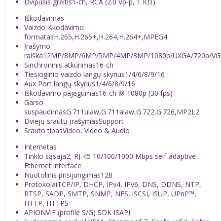
Dvipusis greitis
1-ch, RCA (2.0 Vp-p, 1 KΩ)
Iškodavimas
Vaizdo iškodavimo
formatas
H.265,H.265+,H.264,H.264+,MPEG4
Įrašymo
raiška
12MP/8MP/6MP/5MP/4MP/3MP/1080p/UXGA/720p/VGA/
Sinchroninis atkūrimas
16-ch
Tiesioginio vaizdo langų skyrius
1/4/6/8/9/16
Aux Port langų skyrius
1/4/6/8/9/16
Iškodavimo pajėgumas
16-ch @ 1080p (30 fps)
Garso
suspaudimas
G.711ulaw,G.711alaw,G.722,G.726,MP2L2
Dviejų srautų įrašymas
Support
Srauto tipas
Video, Video & Audio
Internetas
Tinklo sąsaja
2, RJ-45 10/100/1000 Mbps self-adaptive
Ethernet interface
Nuotolinis prisijungimas
128
Protokolai
TCP/IP, DHCP, IPv4, IPv6, DNS, DDNS, NTP,
RTSP, SADP, SMTP, SNMP, NFS, iSCSI, ISUP, UPnP™,
HTTP, HTTPS
API
ONVIF (profile S/G) SDK ISAPI