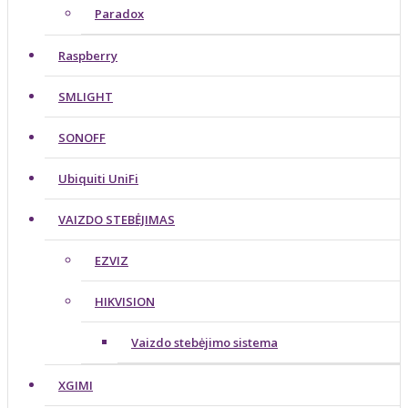
Paradox
Raspberry
SMLIGHT
SONOFF
Ubiquiti UniFi
VAIZDO STEBĖJIMAS
EZVIZ
HIKVISION
Vaizdo stebėjimo sistema
XGIMI