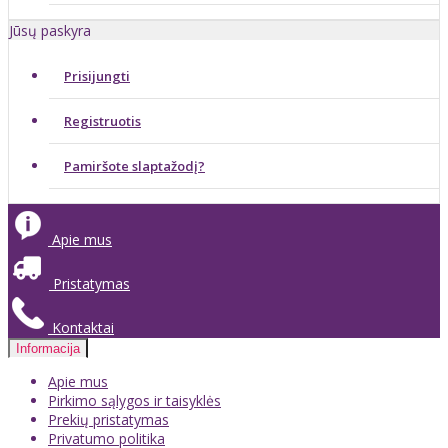
Jūsų paskyra
Prisijungti
Registruotis
Pamiršote slaptažodį?
Apie mus
Pristatymas
Kontaktai
Informacija
Apie mus
Pirkimo sąlygos ir taisyklės
Prekių pristatymas
Privatumo politika