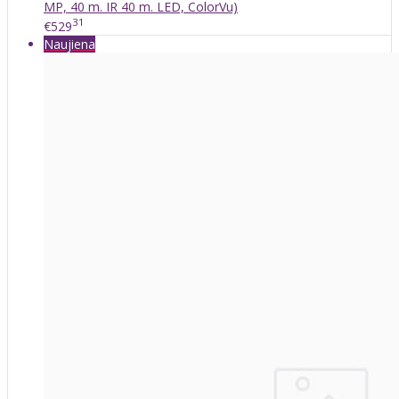
MP, 40 m. IR 40 m. LED, ColorVu)
31
€529
Naujiena