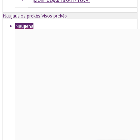
ĮMONTUOJAMI SKAITYTUVAI
Naujausios prekės
Visos prekės
Naujiena