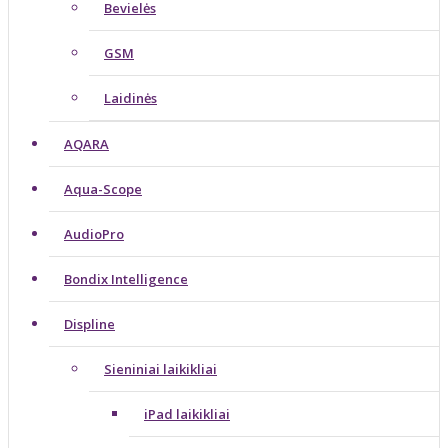
Bevielės
GSM
Laidinės
AQARA
Aqua-Scope
AudioPro
Bondix Intelligence
Displine
Sieniniai laikikliai
iPad laikikliai