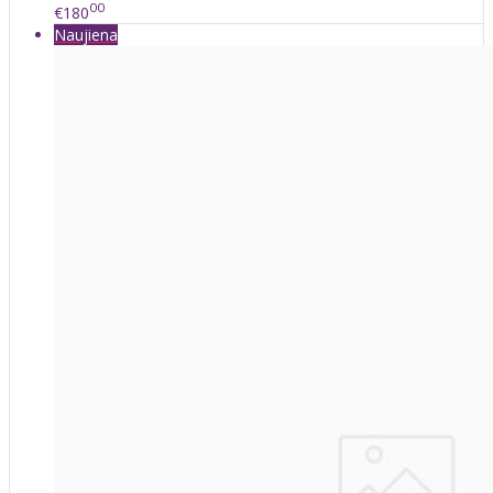
00
€180
Naujiena