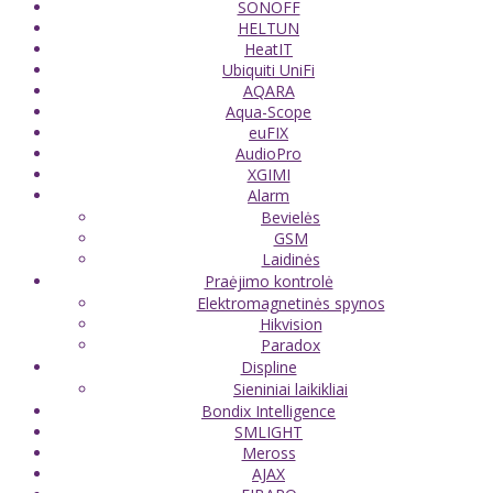
SONOFF
HELTUN
HeatIT
Ubiquiti UniFi
AQARA
Aqua-Scope
euFIX
AudioPro
XGIMI
Alarm
Bevielės
GSM
Laidinės
Praėjimo kontrolė
Elektromagnetinės spynos
Hikvision
Paradox
Displine
Sieniniai laikikliai
Bondix Intelligence
SMLIGHT
Meross
AJAX