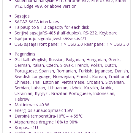
Suderinama naršyklė
IE11, Chrome V57, Firefox V52, Safari
V12, Edge V89, or above version
Sąsajos
SATA
2 SATA interfaces
Talpa
Up to 8 TB capacity for each disk
Serijinė sąsaja
RS-485 (half-duplex), RS-232, Keyboard
Ispėjamojo signalo įvestis/išvestis
4/1
USB sąsaja
Front panel: 1 × USB 2.0 Rear panel: 1 × USB 3.0
Pagrindinis
GUI kalba
English, Russian, Bulgarian, Hungarian, Greek,
German, Italian, Czech, Slovak, French, Polish, Dutch,
Portuguese, Spanish, Romanian, Turkish, Japanese, Danish,
Swedish Language, Norwegian, Finnish, Korean, Traditional
Chinese, Thai, Estonian, Vietnamese, Croatian, Slovenian,
Serbian, Latvian, Lithuanian, Uzbek, Kazakh, Arabic,
Ukrainian, Kyrgyz , Brazilian Portuguese, Indonesian,
Hebrew
Maitinimas
≤ 40 W
Energijos sunaudojimas
≤ 15W
Darbinė temperatūra
-10℃～＋55℃
Atsparumas drėgmei
10% to 90%
Korpusas
1U