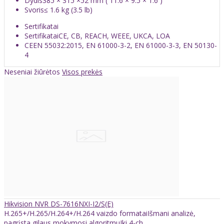
Dydis
385 × 315 ×52 mm ( 11.6 × 9.5 × 1.6 )
Svoris
≤ 1.6 kg (3.5 lb)
Sertifikatai
Sertifikatai
CE, CB, REACH, WEEE, UKCA, LOA
CE
EN 55032:2015, EN 61000-3-2, EN 61000-3-3, EN 50130-
4
Neseniai žiūrėtos
Visos prekės
Hikvision NVR DS-7616NXI-I2/S(E)
H.265+/H.265/H.264+/H.264 vaizdo formataiIšmani analizė,
pagrįsta gilaus mokymosi algoritmuIki 4-ch ..