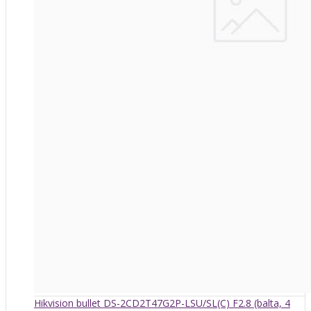
Hikvision bullet DS-2CD2T47G2P-LSU/SL(C) F2.8 (balta, 4