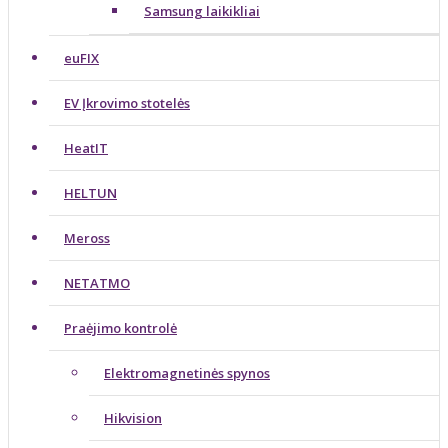
Samsung laikikliai
euFIX
EV Įkrovimo stotelės
HeatIT
HELTUN
Meross
NETATMO
Praėjimo kontrolė
Elektromagnetinės spynos
Hikvision