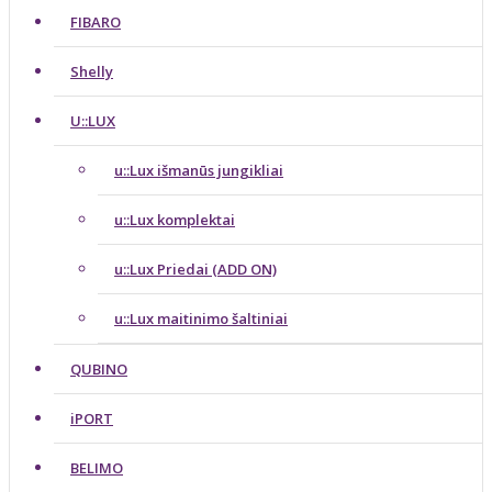
FIBARO
Shelly
U::LUX
u::Lux išmanūs jungikliai
u::Lux komplektai
u::Lux Priedai (ADD ON)
u::Lux maitinimo šaltiniai
QUBINO
iPORT
BELIMO