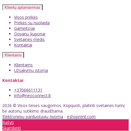
Klientų aptarnavimas
Visos prekės
Prekės su nuolaida
Gamintojai
Dovanų kuponai
Svetainės medis
Kontaktai
Klientams
Klientams
Užsakymų istorija
Kontaktai
+37066611131
info@neoconnect.lt
2026 © Visos teisės saugomos. Kopijuoti, platinti svetainės turinį
be autorių sutikimo draudžiama.
Elektroninių parduotuvių nuoma
-
eshoprent.com
Rašyti
Skambinti