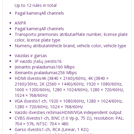
Up to 12 rules in total
Pagal kamerą
All channels
ANPR
Pagal kamerą
All channels
Transporto priemonės atributai
Plate number, license plate
color, license plate type
Numerių atributai
Vehicle brand, vehicle color, vehicle type
Vaizdas ir garsas
IP vaizdo įrašų įvestis
16
Įeinantis pralaidumas
160 Mbps
Išeinantis pralaidumas
256 Mbps
HDMI išvestis
4K (3840 × 2160)/60Hz, 4K (3840 ×
2160)/30Hz, 2K (2560 × 1440)/60Hz, 1920 × 1080/60Hz,
1600 × 1200/60Hz, 1280 × 1024/60Hz, 1280 × 720/60Hz,
1024 × 768/60Hz
VGA išvestis
1-ch, 1920 × 1080/60Hz, 1280 × 1024/60Hz,
1280 × 720/60Hz, 1024 × 768/60Hz
Vaizdo išvesties režimas
HDMI/VGA independent output
CVBS išvestis
1-ch, BNC (1.0 Vp-p, 75 Ω), resolution: PAL:
704 × 576, NTSC: 704 × 480
Garso išvestis
1-ch, RCA (Linear, 1 KΩ)