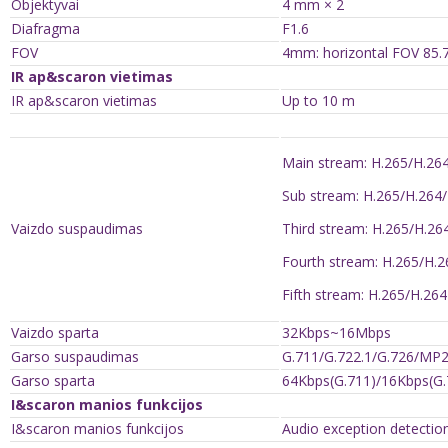
Objektyvai
4 mm × 2
Diafragma
F1.6
FOV
4mm: horizontal FOV 85.
IR ap&scaron vietimas
IR ap&scaron vietimas
Up to 10 m
Main stream: H.265/H.26
Sub stream: H.265/H.26
Vaizdo suspaudimas
Third stream: H.265/H.26
Fourth stream: H.265/H.2
Fifth stream: H.265/H.264
Vaizdo sparta
32Kbps~16Mbps
Garso suspaudimas
G.711/G.722.1/G.726/M
Garso sparta
64Kbps(G.711)/16Kbps(G.
I&scaron manios funkcijos
I&scaron manios funkcijos
Audio exception detectio