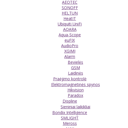
AEOTEC
SONOFF
HELTUN
HeatIT
Ubiquiti UniFi
AQARA
Aqua-Scope
euFIX
AudioPro
XGIMI
Alarm
Bevielės
GSM
Laidinės
Praėjimo kontrolė
Elektromagnetinės spynos
Hikvision
Paradox
Displine
Sieniniai laikikliai
Bondix Intelligence
SMLIGHT
Meross