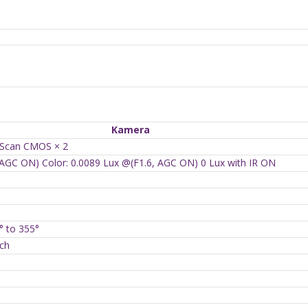
Kamera
 Scan CMOS × 2
, AGC ON) Color: 0.0089 Lux @(F1.6, AGC ON) 0 Lux with IR ON
0° to 355°
tch