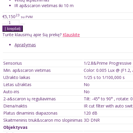
IR ap&scaron vietimas iki 10 m
23
€5,150
su PVM
Turite klausimų apie šią prekę?
Klauskite
Aprašymas
Sensorius
1/2.8&Prime Progressive
Min. ap&scaron vietimas
Color: 0.005 Lux @ (F1.2
Užrakto laikas
1/25 s to 1/100,000 s
Lėtas užraktas
No
Auto-iris
No
2-a&scaron ių reguliavimas
Tilt: -45° to 90° , rotate: 
Diena/naktis
IR cut filter with auto swi
Platus dinaminis diapazonas
120 dB
Skaitmeninis triuk&scaron mo slopinimas
3D DNR
Objektyvas