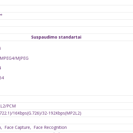
7°
Suspaudimo standartai
4
4/MPEG4/MJPEG
4
64
P2L2/PCM
722.1)/16Kbps(G.726)/32-192Kbps(MP2L2)
n, Face Capture, Face Recognition