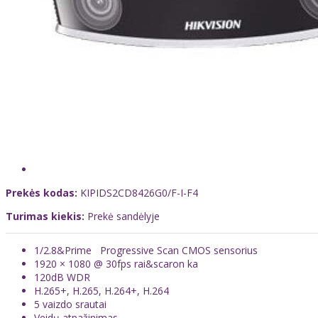
Prekės kodas:
KIPIDS2CD8426G0/F-I-F4
Turimas kiekis:
Prekė sandėlyje
1/2.8&Prime Progressive Scan CMOS sensorius
1920 × 1080 @ 30fps rai&scaron ka
120dB WDR
H.265+, H.265, H.264+, H.264
5 vaizdo srautai
Veidų atpažinimas