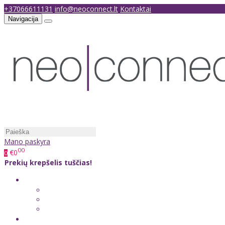
+37066611131
info@neoconnect.lt
Kontaktai
Navigacija
Mano paskyra
00
€0
0
Prekių krepšelis tuščias!