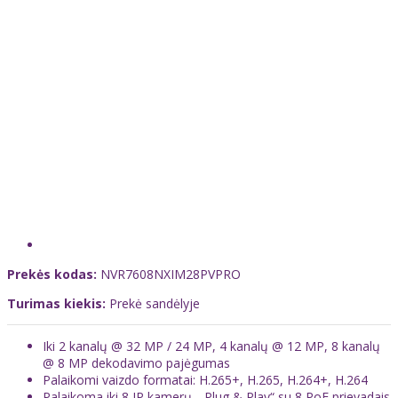
Prekės kodas:
NVR7608NXIM28PVPRO
Turimas kiekis:
Prekė sandėlyje
Iki 2 kanalų @ 32 MP / 24 MP, 4 kanalų @ 12 MP, 8 kanalų
@ 8 MP dekodavimo pajėgumas
Palaikomi vaizdo formatai: H.265+, H.265, H.264+, H.264
Palaikoma iki 8 IP kamerų, „Plug & Play“ su 8 PoE prievadais