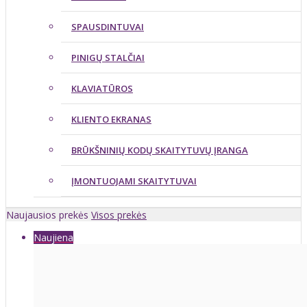
SPAUSDINTUVAI
PINIGŲ STALČIAI
KLAVIATŪROS
KLIENTO EKRANAS
BRŪKŠNINIŲ KODŲ SKAITYTUVŲ ĮRANGA
ĮMONTUOJAMI SKAITYTUVAI
Naujausios prekės
Visos prekės
Naujiena