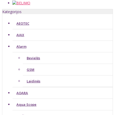
Kategorijos
AEOTEC
AJAX
Alarm
Bevielės
GSM
Laidinės
AQARA
Aqua-Scope