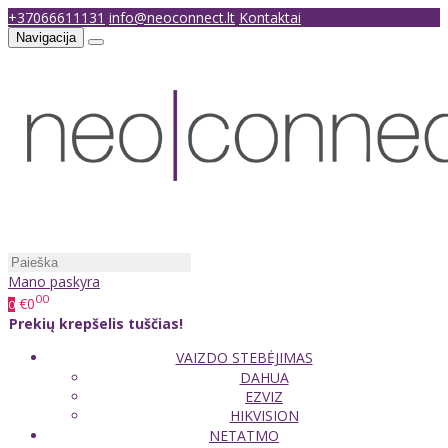
+37066611131
info@neoconnect.lt
Kontaktai
Navigacija
Mano paskyra
00
€0
0
Prekių krepšelis tuščias!
VAIZDO STEBĖJIMAS
DAHUA
EZVIZ
HIKVISION
NETATMO