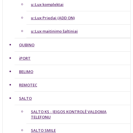
u::Lux komplektai
u::Lux Priedai (ADD ON)
u::Lux maitinimo šaltiniai
QUBINO
iPORT
BELIMO
REMOTEC
SALTO
SALTO KS - ĮEIGOS KONTROLĖ VALDOMA
TELEFONU
SALTO SMILE