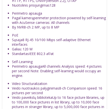
HTTP, HTTPS, ONVIF(Version 2.2), OTAP
Nuotolinis prisijungimas
128
Perimetro apsauga
Pagal kamerą
perimeter protection powered by self-learning
with AcuSense cameras: All channels
By NVR
8-ch 2 MP, up to 8 MP
PoE
Sąsaja
8 RJ-45 10/100 Mbps self-adaptive Ethernet
interfaces
Galia
≤ 120 W
Standartas
IEEE 802.3 af/at
Self-Learning
Perimetro apsauga
All channels Analysis speed: 4 pictures
per second Note: Enabling self-learning would occupy an
engine.
Video Structuralization
Veido nuotraukos palyginimas
8-ch Comparison speed: 16
pictures per second
Veido paveikslų biblioteka
Up to 16 face picture libraries, up
to 100,000 face pictures in list library, up to 10,000 face
pictures in stranger library, up to 5,000,000 face pictures in