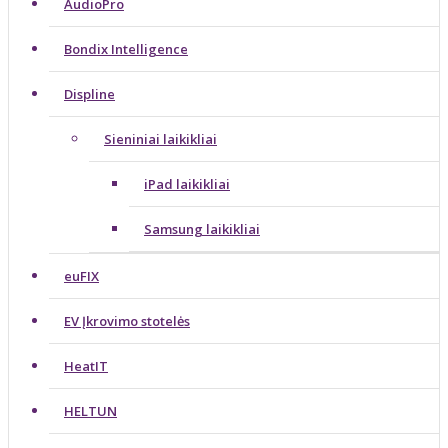
AudioPro
Bondix Intelligence
Displine
Sieniniai laikikliai
iPad laikikliai
Samsung laikikliai
euFIX
EV Įkrovimo stotelės
HeatIT
HELTUN