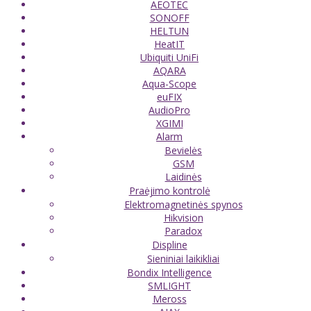
AEOTEC
SONOFF
HELTUN
HeatIT
Ubiquiti UniFi
AQARA
Aqua-Scope
euFIX
AudioPro
XGIMI
Alarm
Bevielės
GSM
Laidinės
Praėjimo kontrolė
Elektromagnetinės spynos
Hikvision
Paradox
Displine
Sieniniai laikikliai
Bondix Intelligence
SMLIGHT
Meross