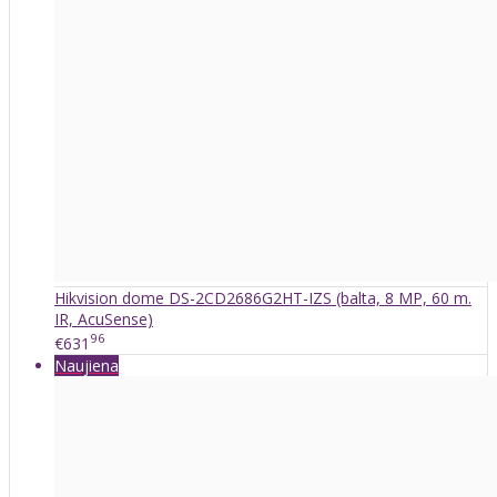
Hikvision dome DS-2CD2686G2HT-IZS (balta, 8 MP, 60 m.
IR, AcuSense)
96
€631
Naujiena