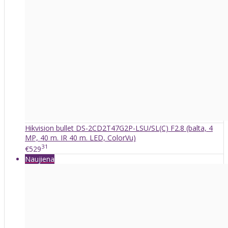
Hikvision bullet DS-2CD2T47G2P-LSU/SL(C) F2.8 (balta, 4
MP, 40 m. IR 40 m. LED, ColorVu)
31
€529
Naujiena