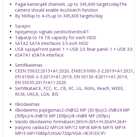
Pagal kamerą
All channels ,up to 345,600 targets/dayThe
camera should enable AcuSearch function
By NVR
up to 4-ch,up to 345,600 targets/day
Sąsajos
Ispėjamojo signalo įvestis/išvestis
4/1
Talpa
Up to 16 TB capacity for each HDD
SATA
2 SATA interfaces 3.5-inch HDD
USB sąsaja
Front panel: 1 × USB 2.0 Rear panel: 1 × USB 3.0
eSATA
1 eSATA interface
Sertifikavimas
CE
EN 55032:2015+A1:2020, ENIEC61000-3-2:2019+A1:2021,
EN 61000-3-3:2013+A1:2019, EN 50130-4:2011+A1:2014,
EN 55035:2017+A11:2020
Sertifikatai
CE, FCC, IC, CB, KC, UL, Rohs, Reach, WEEE,
RCM, UKCA, LOA, BIS
Iškodavimas
Iškodavimo pajėgumas
2-ch@32 MP (30 fps)/2-ch@24 MP
(30fps)/4-ch@16 MP (30fps)/8-ch@8 MP (30fps)
Vaizdo iškodavimo formatas
H.265/H.265+/H.264/H.264+
Įrašymo raiška
32 MP/24 MP/12 MP/8 MP/6 MP/5 MP/4
MP/3 MP/1080p/UXGA/720p/VGA /4CIF/DCIF/