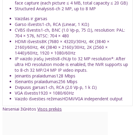
face capture (each picture ≤ 4 MB, total capacity ≤ 20 GB)
Structured Analysis
6-ch 2 MP, up to 8 MP
Vaizdas ir garsas
Garso išvestis
1-ch, RCA (Linear, 1 KΩ)
CVBS išvestis
1-ch, BNC (1.0 Vp-p, 75 Ω), resolution: PAL:
704 × 576, NTSC: 704 × 480
HDMI išvestis
8K (7680 × 4320)/30Hz, 4K (3840 ×
2160)/60Hz, 4K (3840 × 2160)/30Hz, 2K (2560 ×
1440)/60Hz, 1920 × 1080/60Hz
IP vaizdo įrašų įvestis
8-chUp to 32 MP resolution*: After
ultra HD resolution mode is enabled, the NVR supports up
to 8-ch 32 MP/24 MP IP video inputs.
Įeinantis pralaidumas
128 Mbps
Išeinantis pralaidumas
256 Mbps
Dvipusis garsas
1-ch, RCA (2.0 Vp-p, 1 k Ω)
VGA išvestis
1920 × 1080/60Hz
Vaizdo išvesties režimas
HDMI/VGA independent output
Neseniai žiūrėtos
Visos prekės