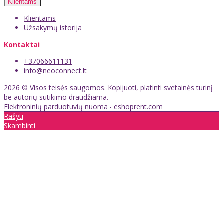
Klientams
Klientams
Užsakymų istorija
Kontaktai
+37066611131
info@neoconnect.lt
2026 © Visos teisės saugomos. Kopijuoti, platinti svetainės turinį
be autorių sutikimo draudžiama.
Elektroninių parduotuvių nuoma
-
eshoprent.com
Rašyti
Skambinti