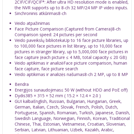
2CIF/CIF/QCIF*: After ultra HD resolution mode is enabled,
the NVR supports up to 8-ch 32 MP/24 MP IP video inputs.
Sinchroninis atkūrimas
8-ch
Veido atpažinimas
Face Picture Comparison (Captured from Camera)
8-ch
Comparison speed: 24 pictures per second
Veido paveikslų biblioteka
Up to 16 face picture libraries, up
to 100,000 face pictures in list library, up to 10,000 face
pictures in stranger library, up to 5,000,000 face pictures in
face capture (each picture ≤ 4 MB, total capacity ≤ 20 GB)
Veido aptikimas ir analizė
Face picture comparison, human
face capture, face picture search
Veido aptikimas ir analizės našumas
8-ch 2 MP, up to 8 MP
Bendra
Energijos sunaudojimas
≤ 50 W (without HDD and PoE off)
Dydis
385 × 315 × 52 mm ( 15.2 × 12.4 × 2.0 )
GUI kalba
English, Russian, Bulgarian, Hungarian, Greek,
German, Italian, Czech, Slovak, French, Polish, Dutch,
Portuguese, Spanish, Romanian, Turkish, Japanese, Danish,
Swedish Language, Norwegian, Finnish, Korean, Traditional
Chinese, Thai, Estonian, Vietnamese, Croatian, Slovenian,
Serbian, Latvian, Lithuanian, Uzbek, Kazakh, Arabic,