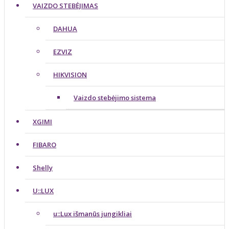
VAIZDO STEBĖJIMAS
DAHUA
EZVIZ
HIKVISION
Vaizdo stebėjimo sistema
XGIMI
FIBARO
Shelly
U::LUX
u::Lux išmanūs jungikliai