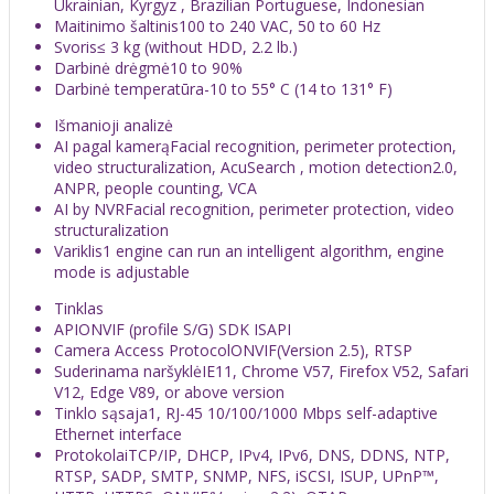
Ukrainian, Kyrgyz , Brazilian Portuguese, Indonesian
Maitinimo šaltinis
100 to 240 VAC, 50 to 60 Hz
Svoris
≤ 3 kg (without HDD, 2.2 lb.)
Darbinė drėgmė
10 to 90%
Darbinė temperatūra
-10 to 55° C (14 to 131° F)
Išmanioji analizė
AI pagal kamerą
Facial recognition, perimeter protection,
video structuralization, AcuSearch , motion detection2.0,
ANPR, people counting, VCA
AI by NVR
Facial recognition, perimeter protection, video
structuralization
Variklis
1 engine can run an intelligent algorithm, engine
mode is adjustable
Tinklas
API
ONVIF (profile S/G) SDK ISAPI
Camera Access Protocol
ONVIF(Version 2.5), RTSP
Suderinama naršyklė
IE11, Chrome V57, Firefox V52, Safari
V12, Edge V89, or above version
Tinklo sąsaja
1, RJ-45 10/100/1000 Mbps self-adaptive
Ethernet interface
Protokolai
TCP/IP, DHCP, IPv4, IPv6, DNS, DDNS, NTP,
RTSP, SADP, SMTP, SNMP, NFS, iSCSI, ISUP, UPnP™,