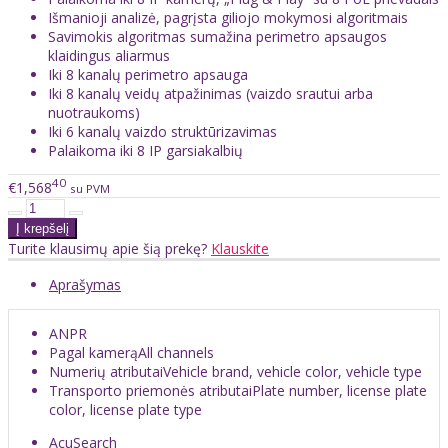
Išmanioji analizė, pagrįsta giliojo mokymosi algoritmais
Savimokis algoritmas sumažina perimetro apsaugos
klaidingus aliarmus
Iki 8 kanalų perimetro apsauga
Iki 8 kanalų veidų atpažinimas (vaizdo srautui arba
nuotraukoms)
Iki 6 kanalų vaizdo struktūrizavimas
Palaikoma iki 8 IP garsiakalbių
40
€1,568
su PVM
Turite klausimų apie šią prekę?
Klauskite
Aprašymas
ANPR
Pagal kamerą
All channels
Numerių atributai
Vehicle brand, vehicle color, vehicle type
Transporto priemonės atributai
Plate number, license plate
color, license plate type
AcuSearch