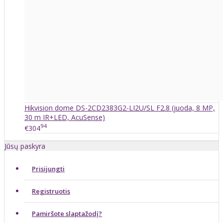
Hikvision dome DS-2CD2383G2-LI2U/SL F2.8 (juoda, 8 MP,
30 m IR+LED, AcuSense)
94
€304
Jūsų paskyra
Prisijungti
Registruotis
Pamiršote slaptažodį?