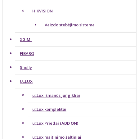
HIKVISION
Vaizdo stebėjimo sistema
XGIMI
FIBARO
Shelly
U::LUX
u::Lux išmanūs jungikliai
u::Lux komplektai
u::Lux Priedai (ADD ON)
u::Lux maitinimo šaltiniai