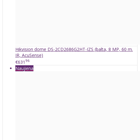
Hikvision dome DS-2CD2686G2HT-IZS (balta, 8 MP, 60 m.
IR, AcuSense)
96
€631
Naujiena