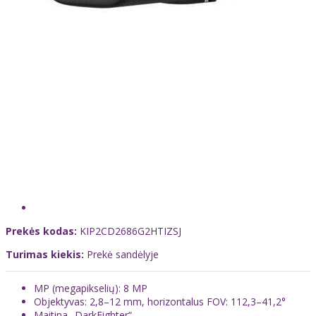
Prekės kodas:
KIP2CD2686G2HTIZSJ
Turimas kiekis:
Prekė sandėlyje
MP (megapikselių): 8 MP
Objektyvas: 2,8–12 mm, horizontalus FOV: 112,3–41,2°
Maitina „DarkFighter“