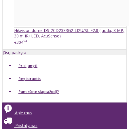
Hikvision dome DS-2CD2383G2-LI2U/SL F2.8 (juoda, 8 MP,
30 m IR+LED, AcuSense)
94
€304
Jūsų paskyra
Prisijungti
Registruotis
Pamiršote slaptažodį?
Apie mus
Pristatymas