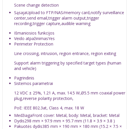
Scene change detection
Sąsaja
Upload to FTP/NAS/memory card,notify surveillance
center,send email,trigger alarm output,trigger
recording,trigger capture,audible warning
Išmaniosios funkcijos
Veido atpažinimas
Yes
Perimeter Protection
Line crossing, intrusion, region entrance, region exiting
Support alarm triggering by specified target types (human
and vehicle)
Pagrindinis
Sistemos parametrai
12 VDC ± 25%, 1.21 A, max. 14.5 W,Ø5.5 mm coaxial power
plug,reverse polarity protection,
PoE: IEEE 802.3at, Class 4, max. 18 W
Medžiaga
Front cover: Metal, body: Metal, bracket: Metal
Dydis
298 mm × 97.9 mm × 95.7 mm (11.8 × 3.9 × 3.8 )
Pakuotės dydis
385 mm × 190 mm × 180 mm (15.2 × 7.5 ×