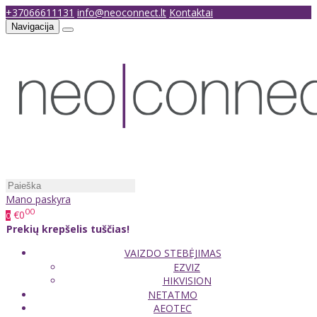
+37066611131
info@neoconnect.lt
Kontaktai
Navigacija
Mano paskyra
00
€0
0
Prekių krepšelis tuščias!
VAIZDO STEBĖJIMAS
EZVIZ
HIKVISION
NETATMO
AEOTEC