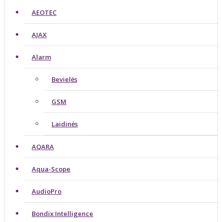
AEOTEC
AJAX
Alarm
Bevielės
GSM
Laidinės
AQARA
Aqua-Scope
AudioPro
Bondix Intelligence