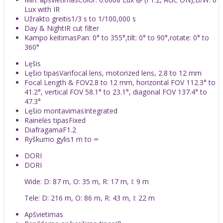
Lux with IR
Užrakto greitis
1/3 s to 1/100,000 s
Day & Night
IR cut filter
Kampo keitimas
Pan: 0° to 355°,tilt: 0° to 90°,rotate: 0° to
360°
Lęšis
Lęšio tipas
Varifocal lens, motorized lens, 2.8 to 12 mm
Focal Length & FOV
2.8 to 12 mm, horizontal FOV 112.3° to
41.2°, vertical FOV 58.1° to 23.1°, diagonal FOV 137.4° to
47.3°
Lęšio montavimas
Integrated
Rainelės tipas
Fixed
Diafragama
F1.2
Ryškumo gylis
1 m to ∞
DORI
DORI
Wide: D: 87 m, O: 35 m, R: 17 m, I: 9 m
Tele: D: 216 m, O: 86 m, R: 43 m, I: 22 m
Apšvietimas