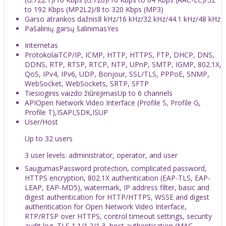
to 192 Kbps (MP2L2)/8 to 320 Kbps (MP3)
Garso atrankos dažnis
8 kHz/16 kHz/32 kHz/44.1 kHz/48 kHz
Pašalinių garsų šalinimas
Yes
Internetas
Protokolai
TCP/IP, ICMP, HTTP, HTTPS, FTP, DHCP, DNS,
DDNS, RTP, RTSP, RTCP, NTP, UPnP, SMTP, IGMP, 802.1X,
QoS, IPv4, IPv6, UDP, Bonjour, SSL/TLS, PPPoE, SNMP,
WebSocket, WebSockets, SRTP, SFTP
Tiesioginis vaizdo žiūrėjimas
Up to 6 channels
API
Open Network Video Interface (Profile S, Profile G,
Profile T),ISAPI,SDK,ISUP
User/Host
Up to 32 users
3 user levels: administrator, operator, and user
Saugumas
Password protection, complicated password,
HTTPS encryption, 802.1X authentication (EAP-TLS, EAP-
LEAP, EAP-MD5), watermark, IP address filter, basic and
digest authentication for HTTP/HTTPS, WSSE and digest
authentication for Open Network Video Interface,
RTP/RTSP over HTTPS, control timeout settings, security
audit log, TLS 1.1/1.2/1.3, host authentication (MAC