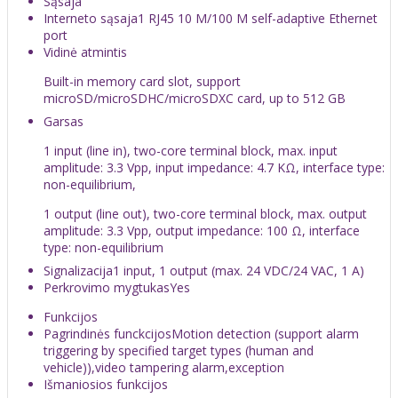
Sąsaja
Interneto sąsaja
1 RJ45 10 M/100 M self-adaptive Ethernet
port
Vidinė atmintis
Built-in memory card slot, support
microSD/microSDHC/microSDXC card, up to 512 GB
Garsas
1 input (line in), two-core terminal block, max. input
amplitude: 3.3 Vpp, input impedance: 4.7 KΩ, interface type:
non-equilibrium,
1 output (line out), two-core terminal block, max. output
amplitude: 3.3 Vpp, output impedance: 100 Ω, interface
type: non-equilibrium
Signalizacija
1 input, 1 output (max. 24 VDC/24 VAC, 1 A)
Perkrovimo mygtukas
Yes
Funkcijos
Pagrindinės funckcijos
Motion detection (support alarm
triggering by specified target types (human and
vehicle)),video tampering alarm,exception
Išmaniosios funkcijos