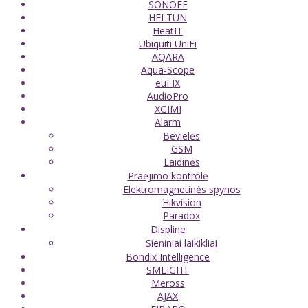
SONOFF
HELTUN
HeatIT
Ubiquiti UniFi
AQARA
Aqua-Scope
euFIX
AudioPro
XGIMI
Alarm
Bevielės
GSM
Laidinės
Praėjimo kontrolė
Elektromagnetinės spynos
Hikvision
Paradox
Displine
Sieniniai laikikliai
Bondix Intelligence
SMLIGHT
Meross
AJAX