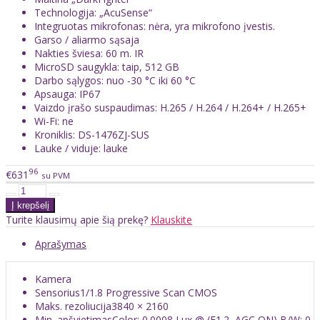
Technologija: „AcuSense“
Integruotas mikrofonas: nėra, yra mikrofono įvestis.
Garso / aliarmo sąsaja
Nakties šviesa: 60 m. IR
MicroSD saugykla: taip, 512 GB
Darbo sąlygos: nuo -30 °C iki 60 °C
Apsauga: IP67
Vaizdo įrašo suspaudimas: H.265 / H.264 / H.264+ / H.265+
Wi-Fi: ne
Kroniklis: DS-1476ZJ-SUS
Lauke / viduje: lauke
96
€631
su PVM
Turite klausimų apie šią prekę?
Klauskite
Aprašymas
Kamera
Sensorius
1/1.8 Progressive Scan CMOS
Maks. rezoliucija
3840 × 2160
Min. apšvietimas
Color: 0.0008 Lux @ (F1.2, AGC ON),B/W: 0