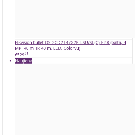
Hikvision bullet DS-2CD2T47G2P-LSU/SL(C) F2.8 (balta, 4
MP, 40 m. IR 40 m. LED, ColorVu)
31
€529
Naujiena