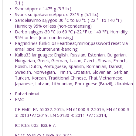
7.1 )
Svoris
Approx. 1475 g (3.3 lb.)
Svoris su įpakavimu
Approx. 2319 g (5.1 lb.)
Sandėliavimo sąlygos
-30 °C to 60 °C (-22 °F to 140 °F).
Humidity 95% or less (non-condensing)
Darbo sąlygos
-30 °C to 60 °C (-22 °F to 140 °F). Humidity
95% or less (non-condensing)
Pagrindinės funkcijos
Heartbeat,mirror,password reset via
email,pixel counter,anti-banding
Kalba
33 languages: English, Russian, Estonian, Bulgarian,
Hungarian, Greek, German, Italian, Czech, Slovak, French,
Polish, Dutch, Portuguese, Spanish, Romanian, Danish,
Swedish, Norwegian, Finnish, Croatian, Slovenian, Serbian,
Turkish, Korean, Traditional Chinese, Thai, Vietnamese,
Japanese, Latvian, Lithuanian, Portuguese (Brazil), Ukrainian
Patvirtinimai
EMC
CE-EMC: EN 55032: 2015, EN 61000-3-2:2019, EN 61000-3-
3: 2013+A1:2019, EN 50130-4: 2011 +A1: 2014,
IC: ICES-003: Issue 7,
RCM: AS/NZS CISPR 32: 2015