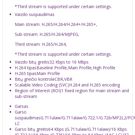
*Third stream is supported under certain settings.
Vaizdo suspaudimas
Main stream: H.265/H.264/H.264+/H.265+,
Sub-stream: H.265/H.264/MJPEG,
Third stream: H.265/H.264,
*Third stream is supported under certain settings.
Vaizdo bitų greitis
32 Kbps to 16 Mbps
H.264 tipas
Baseline Profile,Main Profile,High Profile
H.265 tipas
Main Profile
Bitų greičio kontrolė
CBR,VBR
Scalable Video Coding (SVC)
H.264 and H.265 encoding
Region of Interest (ROI)
1 fixed region for main stream and
sub-stream
Garsas
Garso
suspaudimas
G.711ulaw/G.711alaw/G.722.1/G.726/MP2L2/P
LC
Garso bitų greitis
64 Kbps (G.711ulaw/G.711alaw)/16 Kbps
(G.722.1)/16 Kbps (G.726)/16 Kbps to 64 Kbps (AAC-LC)/32