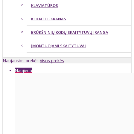
KLAVIATŪROS
KLIENTO EKRANAS
BRŪKŠNINIŲ KODŲ SKAITYTUVŲ ĮRANGA
ĮMONTUOJAMI SKAITYTUVAI
Naujausios prekės
Visos prekės
Naujiena