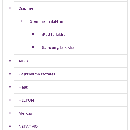
Displine
Sieniniai laikikliai
iPad laikikliai
Samsung laikikliai
euFIX
EV Įkrovimo stotelės
HeatIT
HELTUN
Meross
NETATMO