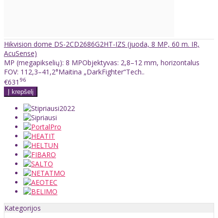
Hikvision dome DS-2CD2686G2HT-IZS (juoda, 8 MP, 60 m. IR,
AcuSense)
MP (megapikselių): 8 MPObjektyvas: 2,8–12 mm, horizontalus
FOV: 112,3–41,2°Maitina „DarkFighter“Tech..
96
€631
Kategorijos