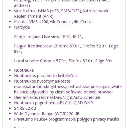
address)
Vidinė atmintis
NAS (NFS, SMB/CIFS),Auto Network
Replenishment (ANR)
Klientas
iVMS-4200,Hik-Connect,Hik-Central
Naršyklė
Plug-in required live view: IE 10, IE 11,
Plug-in free live view: Chrome 57.0+, Firefox 52.0+, Edge
89+,
Local service: Chrome 57.0+, Firefox 52.0+, Edge 89+
Nuotrauka
Nuotraukos parametrų keitiklis
Yes
Nuotraukos nustatymai
Rotate
mode,saturation,brightness,contrast,sharpness,gain,white
balance,adjustable by client software or web browser
Diena/Naktis režimas
Day,Night,Auto,Schedule
Nuotraukų pagražinimas
BLC,HLC,3D DNR
SNR
≥ 52 dB
Wide Dynamic Range (WDR)
120 dB
Privatumo kaukė
4 programmable polygon privacy masks