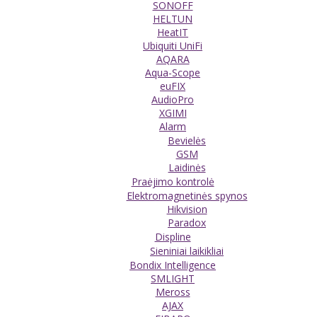
SONOFF
HELTUN
HeatIT
Ubiquiti UniFi
AQARA
Aqua-Scope
euFIX
AudioPro
XGIMI
Alarm
Bevielės
GSM
Laidinės
Praėjimo kontrolė
Elektromagnetinės spynos
Hikvision
Paradox
Displine
Sieniniai laikikliai
Bondix Intelligence
SMLIGHT
Meross
AJAX