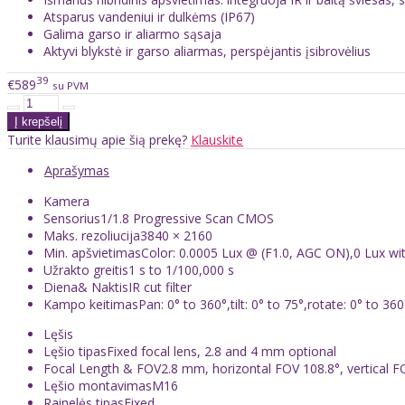
Atsparus vandeniui ir dulkėms (IP67)
Galima garso ir aliarmo sąsaja
Aktyvi blykstė ir garso aliarmas, perspėjantis įsibrovėlius
39
€589
su PVM
Turite klausimų apie šią prekę?
Klauskite
Aprašymas
Kamera
Sensorius
1/1.8 Progressive Scan CMOS
Maks. rezoliucija
3840 × 2160
Min. apšvietimas
Color: 0.0005 Lux @ (F1.0, AGC ON),0 Lux wit
Užrakto greitis
1 s to 1/100,000 s
Diena& Naktis
IR cut filter
Kampo keitimas
Pan: 0° to 360°,tilt: 0° to 75°,rotate: 0° to 360
Lęšis
Lęšio tipas
Fixed focal lens, 2.8 and 4 mm optional
Focal Length & FOV
2.8 mm, horizontal FOV 108.8°, vertical F
Lęšio montavimas
M16
Rainelės tipas
Fixed