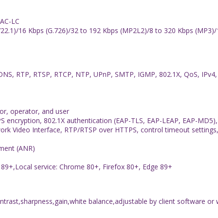
AAC-LC
22.1)/16 Kbps (G.726)/32 to 192 Kbps (MP2L2)/8 to 320 Kbps (MP3)/
NS, RTP, RTSP, RTCP, NTP, UPnP, SMTP, IGMP, 802.1X, QoS, IPv4,
tor, operator, and user
encryption, 802.1X authentication (EAP-TLS, EAP-LEAP, EAP-MD5), wat
 Video Interface, RTP/RTSP over HTTPS, control timeout settings, se
ment (ANR)
e 89+,Local service: Chrome 80+, Firefox 80+, Edge 89+
ntrast,sharpness,gain,white balance,adjustable by client software or