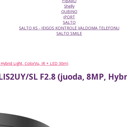
FIBARO
Shelly
QUBINO
iPORT
SALTO
SALTO KS - ĮEIGOS KONTROLĖ VALDOMA TELEFONU
SALTO SMILE
ybrid Light, ColorVu, IR + LED 30m)
S2UY/SL F2.8 (juoda, 8MP, Hybri