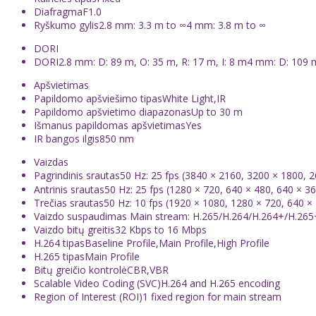
Diafragma
F1.0
Ryškumo gylis
2.8 mm: 3.3 m to ∞4 mm: 3.8 m to ∞
DORI
DORI
2.8 mm: D: 89 m, O: 35 m, R: 17 m, I: 8 m4 mm: D: 109 m
Apšvietimas
Papildomo apšviešimo tipas
White Light,IR
Papildomo apšvietimo diapazonas
Up to 30 m
Išmanus papildomas apšvietimas
Yes
IR bangos ilgis
850 nm
Vaizdas
Pagrindinis srautas
50 Hz: 25 fps (3840 × 2160, 3200 × 1800, 
Antrinis srautas
50 Hz: 25 fps (1280 × 720, 640 × 480, 640 × 36
Trečias srautas
50 Hz: 10 fps (1920 × 1080, 1280 × 720, 640 × 
Vaizdo suspaudimas
Main stream: H.265/H.264/H.264+/H.265+
Vaizdo bitų greitis
32 Kbps to 16 Mbps
H.264 tipas
Baseline Profile,Main Profile,High Profile
H.265 tipas
Main Profile
Bitų greičio kontrolė
CBR,VBR
Scalable Video Coding (SVC)
H.264 and H.265 encoding
Region of Interest (ROI)
1 fixed region for main stream