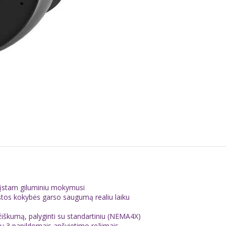
rįstam giluminiu mokymusi
kštos kokybės garso saugumą realiu laiku
mžiškumą, palyginti su standartiniu (NEMA4X)
, su 3 papildomais apšvietimo režimais