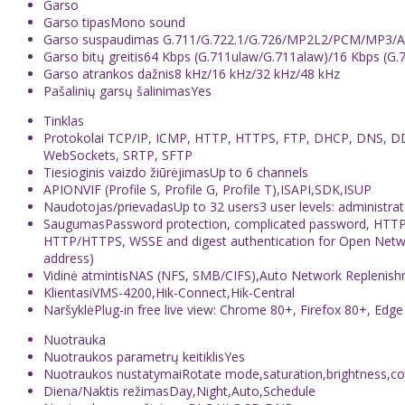
Garso
Garso tipas
Mono sound
Garso suspaudimas
G.711/G.722.1/G.726/MP2L2/PCM/MP3/
Garso bitų greitis
64 Kbps (G.711ulaw/G.711alaw)/16 Kbps (G.7
Garso atrankos dažnis
8 kHz/16 kHz/32 kHz/48 kHz
Pašalinių garsų šalinimas
Yes
Tinklas
Protokolai
TCP/IP, ICMP, HTTP, HTTPS, FTP, DHCP, DNS, DD
WebSockets, SRTP, SFTP
Tiesioginis vaizdo žiūrėjimas
Up to 6 channels
API
ONVIF (Profile S, Profile G, Profile T),ISAPI,SDK,ISUP
Naudotojas/prievadas
Up to 32 users3 user levels: administra
Saugumas
Password protection, complicated password, HTTPS 
HTTP/HTTPS, WSSE and digest authentication for Open Network
address)
Vidinė atmintis
NAS (NFS, SMB/CIFS),Auto Network Replenish
Klientas
iVMS-4200,Hik-Connect,Hik-Central
Naršyklė
Plug-in free live view: Chrome 80+, Firefox 80+, Edg
Nuotrauka
Nuotraukos parametrų keitiklis
Yes
Nuotraukos nustatymai
Rotate mode,saturation,brightness,co
Diena/Naktis režimas
Day,Night,Auto,Schedule