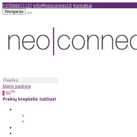
+37066611131
info@neoconnect.lt
Kontaktai
Navigacija
Mano paskyra
00
€0
0
Prekių krepšelis tuščias!