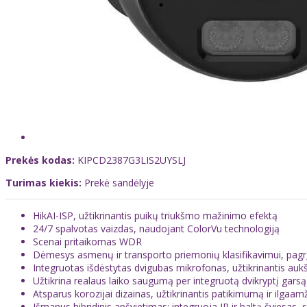
Prekės kodas:
KIPCD2387G3LIS2UYSLJ
Turimas kiekis:
Prekė sandėlyje
HikAI-ISP, užtikrinantis puikų triukšmo mažinimo efektą
24/7 spalvotas vaizdas, naudojant ColorVu technologiją
Scenai pritaikomas WDR
Dėmesys asmenų ir transporto priemonių klasifikavimui, pag
Integruotas išdėstytas dvigubas mikrofonas, užtikrinantis au
Užtikrina realaus laiko saugumą per integruotą dvikryptį garsą
Atsparus korozijai dizainas, užtikrinantis patikimumą ir ilgaa
Išmanus hibridinis apšvietimas: integruoja IR ir baltą šviesas