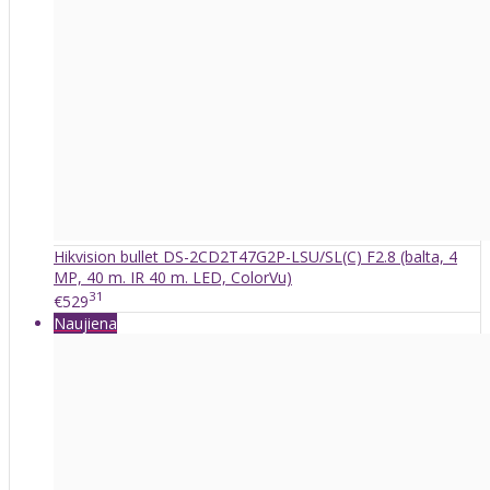
Hikvision bullet DS-2CD2T47G2P-LSU/SL(C) F2.8 (balta, 4
MP, 40 m. IR 40 m. LED, ColorVu)
31
€529
Naujiena