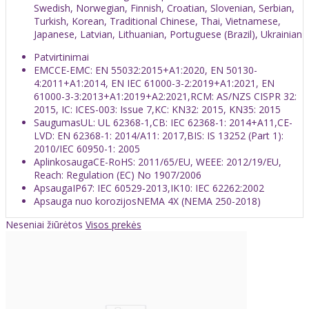
Swedish, Norwegian, Finnish, Croatian, Slovenian, Serbian,
Turkish, Korean, Traditional Chinese, Thai, Vietnamese,
Japanese, Latvian, Lithuanian, Portuguese (Brazil), Ukrainian
Patvirtinimai
EMC
CE-EMC: EN 55032:2015+A1:2020, EN 50130-
4:2011+A1:2014, EN IEC 61000-3-2:2019+A1:2021, EN
61000-3-3:2013+A1:2019+A2:2021,RCM: AS/NZS CISPR 32:
2015, IC: ICES-003: Issue 7,KC: KN32: 2015, KN35: 2015
Saugumas
UL: UL 62368-1,CB: IEC 62368-1: 2014+A11,CE-
LVD: EN 62368-1: 2014/A11: 2017,BIS: IS 13252 (Part 1):
2010/IEC 60950-1: 2005
Aplinkosauga
CE-RoHS: 2011/65/EU, WEEE: 2012/19/EU,
Reach: Regulation (EC) No 1907/2006
Apsauga
IP67: IEC 60529-2013,IK10: IEC 62262:2002
Apsauga nuo korozijos
NEMA 4X (NEMA 250-2018)
Neseniai žiūrėtos
Visos prekės