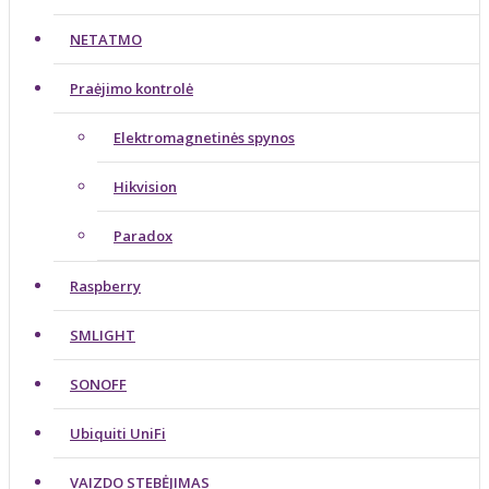
NETATMO
Praėjimo kontrolė
Elektromagnetinės spynos
Hikvision
Paradox
Raspberry
SMLIGHT
SONOFF
Ubiquiti UniFi
VAIZDO STEBĖJIMAS