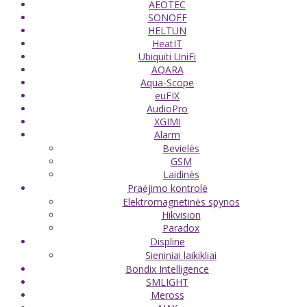
AEOTEC
SONOFF
HELTUN
HeatIT
Ubiquiti UniFi
AQARA
Aqua-Scope
euFIX
AudioPro
XGIMI
Alarm
Bevielės
GSM
Laidinės
Praėjimo kontrolė
Elektromagnetinės spynos
Hikvision
Paradox
Displine
Sieniniai laikikliai
Bondix Intelligence
SMLIGHT
Meross