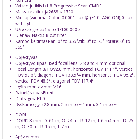
Vaizdo jutiklis
1/1.8 Progressive Scan CMOS
Maks. rezoliucija
2688 × 1520
Min. apšvietimas
Color: 0.0001 Lux @ (F1.0, AGC ON),0 Lux
with light
Užrakto greitis
1 s to 1/100,000 s
Diena& Naktis
IR cut filter
Kampo keitimas
Pan: 0° to 355°,tilt: 0° to 75°,rotate: 0° to
355°
Objektyvas
Objektyvo tipas
Fixed focal lens, 2.8 and 4 mm optional
Focal Length & FOV
2.8 mm, horizontal FOV 111.1°, vertical
FOV 57.6°, diagonal FOV 138.5°4 mm, horizontal FOV 95.2°,
vertical FOV 48.3°, diagonal FOV 117.4°
Lęšio montavimas
M16
Rainelės tipas
Fixed
Diafragma
F1.0
Ryškumo gylis
2.8 mm: 2.5 m to ∞4 mm: 3.1 m to ∞
DORI
DORI
2.8 mm: D: 61 m, O: 24 m, R: 12 m, I: 6 m4 mm: D: 75
m, O: 30 m, R: 15 m, I: 7 m
Apšvietimas