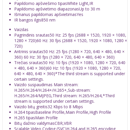
Papildomo apšviešimo tipas
White Light,IR
Papildomo apšvietimo diapazonas
Up to 30 m
Išmanus papildomas apšvietimas
Yes
IR bangos ilgis
850 nm
Vaizdas
Pagrindinis srautas
50 Hz: 25 fps (2688 × 1520, 1920 × 1080,
1280 × 720)60 Hz: 30 fps (2688 × 1520, 1920 × 1080, 1280 ×
720)
Antrinis srautas
50 Hz: 25 fps (1280 × 720, 640 × 480, 640 ×
360) 60 Hz: 30 fps (1280 × 720, 640 × 480, 640 × 360)
Trečias srautas
50 Hz: 10 fps (1920 × 1080, 1280 × 720, 640
× 480, 640 × 360)60 Hz: 10 fps (1920 × 1080, 1280 × 720,
640 × 480, 640 × 360)*The third stream is supported under
certain settings.
Vaizdo suspaudimas
Main stream:
H.265/H.264/H.264+/H.265+,Sub-stream:
H.265/H.264/MJPEG,Third stream: H.265/H.264,*Third
stream is supported under certain settings.
Vaizdo bitų greitis
32 Kbps to 8 Mbps
H.264 tipas
Baseline Profile,Main Profile,High Profile
H.265 tipas
Main Profile
Bitų dažnio valdymas
CBR,VBR
Scalable Video Coding (SVC)
H.264 and H.265 encoding