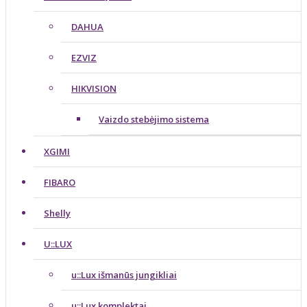
DAHUA
EZVIZ
HIKVISION
Vaizdo stebėjimo sistema
XGIMI
FIBARO
Shelly
U::LUX
u::Lux išmanūs jungikliai
u::Lux komplektai