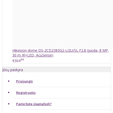
Hikvision dome DS-2CD2383G2-LI2U/SL F2.8 (juoda, 8 MP,
30 m IR+LED, AcuSense)
94
€304
Jūsų paskyra
Prisijungti
Registruotis
Pamiršote slaptažodį?