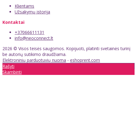
Klientams
Užsakymų istorija
Kontaktai
+37066611131
info@neoconnect.lt
2026 © Visos teisės saugomos. Kopijuoti, platinti svetainės turinį
be autorių sutikimo draudžiama.
Elektroninių parduotuvių nuoma
-
eshoprent.com
Rašyti
Skambinti