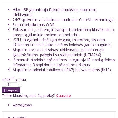
HikAI-ISP garantuoja išskirtinį triukšmo slopinimo
efektyvumą
24/7 spalvotas vaizdavimas naudojant ColorVu technologiją
Scenai pritaikomas WDR
Fokusuojasi į asmenų ir transporto priemonių klasifikavimą,
paremtą giluminio mokymosi metodais
-S2U: Integruota išdėstyta dvigubų mikrofonų sistema,
užtikrinanti realaus laiko aukštos kokybės garso saugumą
Atsparus korozijai dizainas, užtikrinantis patikimumą ir
ilgaamžiškumą, palyginti su standartiniais (NEMA4X)
Išmanusis hibridinis apšvietimas: integruoja IR ir baltą šviesą,
siūlydamas 3 papildomus apšvietimo režimus
Atsparus vandeniui ir dulkėms (IP67) bei vandalams (IK10)
88
€428
su PVM
Turite klausimų apie šią prekę?
Klauskite
Aprašymas
Kamera