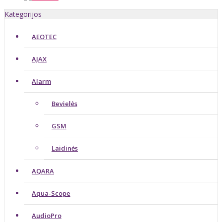
Kategorijos
AEOTEC
AJAX
Alarm
Bevielės
GSM
Laidinės
AQARA
Aqua-Scope
AudioPro