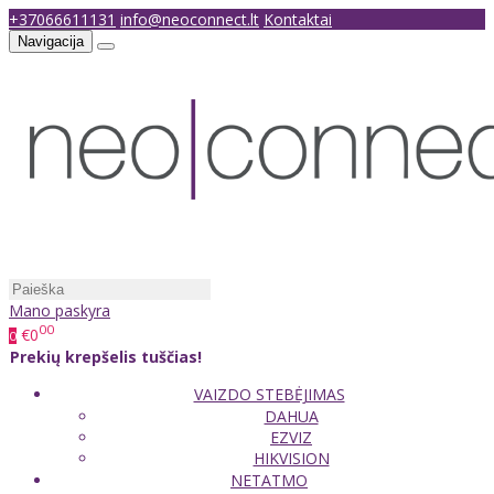
+37066611131
info@neoconnect.lt
Kontaktai
Navigacija
Mano paskyra
00
€0
0
Prekių krepšelis tuščias!
VAIZDO STEBĖJIMAS
DAHUA
EZVIZ
HIKVISION
NETATMO