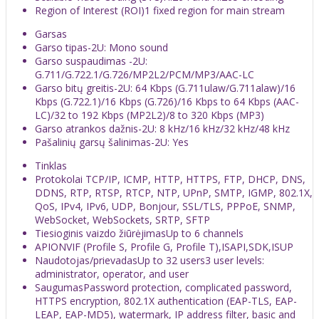
Region of Interest (ROI)
1 fixed region for main stream
Garsas
Garso tipas
-2U: Mono sound
Garso suspaudimas
-2U:
G.711/G.722.1/G.726/MP2L2/PCM/MP3/AAC-LC
Garso bitų greitis
-2U: 64 Kbps (G.711ulaw/G.711alaw)/16
Kbps (G.722.1)/16 Kbps (G.726)/16 Kbps to 64 Kbps (AAC-
LC)/32 to 192 Kbps (MP2L2)/8 to 320 Kbps (MP3)
Garso atrankos dažnis
-2U: 8 kHz/16 kHz/32 kHz/48 kHz
Pašalinių garsų šalinimas
-2U: Yes
Tinklas
Protokolai
TCP/IP, ICMP, HTTP, HTTPS, FTP, DHCP, DNS,
DDNS, RTP, RTSP, RTCP, NTP, UPnP, SMTP, IGMP, 802.1X,
QoS, IPv4, IPv6, UDP, Bonjour, SSL/TLS, PPPoE, SNMP,
WebSocket, WebSockets, SRTP, SFTP
Tiesioginis vaizdo žiūrėjimas
Up to 6 channels
API
ONVIF (Profile S, Profile G, Profile T),ISAPI,SDK,ISUP
Naudotojas/prievadas
Up to 32 users3 user levels:
administrator, operator, and user
Saugumas
Password protection, complicated password,
HTTPS encryption, 802.1X authentication (EAP-TLS, EAP-
LEAP, EAP-MD5), watermark, IP address filter, basic and