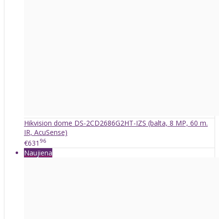
Hikvision dome DS-2CD2686G2HT-IZS (balta, 8 MP, 60 m.
IR, AcuSense)
96
€631
Naujiena