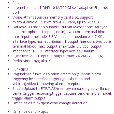
Sąsaja
Interneto sąsaja
1 RJ45 10 M/100 M self-adaptive Ethernet
port
Vidinė atmintis
Built-in memory card slot, support
microSD/microSDHC/microSDXC card, up to 512 GB
Garsas
-S2U models support: Built-in Microphone: Arrayed
dual-microphone 1 input (line in), two-core terminal block,
max. input amplitude: 3.3 Vpp, input impedance: 4.7 KΩ,
interface type: non-equilibrium, 1 output (line out), two-core
terminal block, max. output amplitude: 3.3 Vpp, output
impedance: 100 Ω, interface type: non-equilibrium
Signalizacija
-S: 1 input, 1 output (max. 24 VAC/VDC, 1A)
Perkrovimo mygtukas
Yes
Funkcijos
Pagrindinės funkcijos
Motion detection (support alarm
triggering by specified target types (human and
vehicle)),video tampering alarm,exception
Sąsaja
Upload to FTP/NAS/memory card,notify surveillance
center,trigger recording,trigger capture,send email,-S model:
trigger alarm output
Išmaniosios funkcijos
Scene change detection
Išmaniosios funkcijos