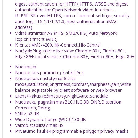
digest authentication for HTTP/HTTPS, WSSE and digest
authentication for Open Network Video Interface,
RTP/RTSP over HTTPS, control timeout settings, security
audit log, TLS 1.1/1.2/1.3, host authentication (MAC
address)
Vidinė atmintis
NAS (NFS, SMB/CIFS),Auto Network
Replenishment (ANR)
Klientas
iVMS-4200,Hik-Connect,Hik-Central
Naršyklė
Plug-in free live view: Chrome 80+, Firefox 80+,
Edge 89+,Local service: Chrome 80+, Firefox 80+, Edge 89+
Nuotrauka
Nuotraukos parametrų keitiklis
Yes
Nuotraukos nustatymai
Rotate
mode,saturation,brightness,contrast,sharpness,gain,white
balance,adjustable by client software or web browser
Diena/Naktis režimas
Day,Night,Auto,Schedule
Nuotraukų pagražinimas
BLC,HLC,3D DNR,Distortion
Correction,Defog
SNR
≥ 52 dB
Wide Dynamic Range (WDR)
130 dB
Vaizdo stabilizavimas
EIS
Privatumo kaukė
4 programmable polygon privacy masks