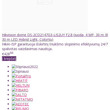
Hikvision dome DS-2CD2147G3-LIS2UY F2.8 (Juoda, 4 MP, 30 m IR
30 m LED Hybrid Light, ColorVu)
HikAI-ISP garantuoja išskirtinį triukšmo slopinimo efektyvumą 24/7
spalvotas vaizdavimas naudoja..
88
€428
Į krepšelį