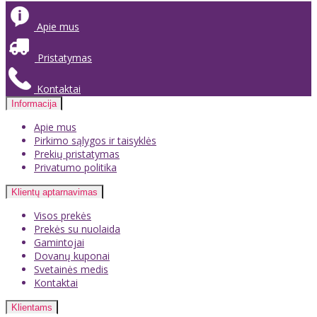
Apie mus
Pristatymas
Kontaktai
Informacija
Apie mus
Pirkimo sąlygos ir taisyklės
Prekių pristatymas
Privatumo politika
Klientų aptarnavimas
Visos prekės
Prekės su nuolaida
Gamintojai
Dovanų kuponai
Svetainės medis
Kontaktai
Klientams