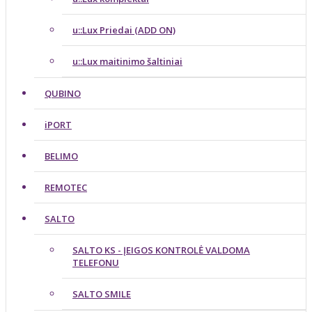
u::Lux Priedai (ADD ON)
u::Lux maitinimo šaltiniai
QUBINO
iPORT
BELIMO
REMOTEC
SALTO
SALTO KS - ĮEIGOS KONTROLĖ VALDOMA
TELEFONU
SALTO SMILE