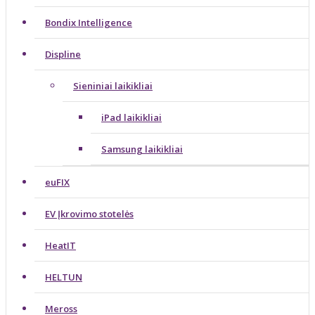
Bondix Intelligence
Displine
Sieniniai laikikliai
iPad laikikliai
Samsung laikikliai
euFIX
EV Įkrovimo stotelės
HeatIT
HELTUN
Meross