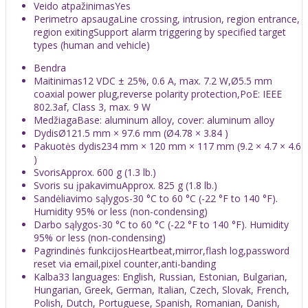
Veido atpažinimas
Yes
Perimetro apsauga
Line crossing, intrusion, region entrance,
region exitingSupport alarm triggering by specified target
types (human and vehicle)
Bendra
Maitinimas
12 VDC ± 25%, 0.6 A, max. 7.2 W,Ø5.5 mm
coaxial power plug,reverse polarity protection,PoE: IEEE
802.3af, Class 3, max. 9 W
Medžiaga
Base: aluminum alloy, cover: aluminum alloy
Dydis
Ø121.5 mm × 97.6 mm (Ø4.78 × 3.84 )
Pakuotės dydis
234 mm × 120 mm × 117 mm (9.2 × 4.7 × 4.6
)
Svoris
Approx. 600 g (1.3 lb.)
Svoris su įpakavimu
Approx. 825 g (1.8 lb.)
Sandėliavimo sąlygos
-30 °C to 60 °C (-22 °F to 140 °F).
Humidity 95% or less (non-condensing)
Darbo sąlygos
-30 °C to 60 °C (-22 °F to 140 °F). Humidity
95% or less (non-condensing)
Pagrindinės funkcijos
Heartbeat,mirror,flash log,password
reset via email,pixel counter,anti-banding
Kalba
33 languages: English, Russian, Estonian, Bulgarian,
Hungarian, Greek, German, Italian, Czech, Slovak, French,
Polish, Dutch, Portuguese, Spanish, Romanian, Danish,