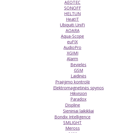
AEOTEC
SONOFF
HELTUN
HeatIT
Ubiquiti UniFi
AQARA
Aqua-Scope
euFIX
AudioPro
XGIMI
Alarm
Bevielės
GSM
Laidinės
Praėjimo kontrolė
Elektromagnetinės spynos
Hikvision
Paradox
Displine
Sieniniai laikikliai
Bondix Intelligence
SMLIGHT
Meross