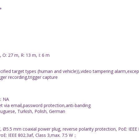
°
 O: 27 m, R: 13 m, I: 6 m
ecified target types (human and vehicle)),video tampering alarm,excep
gger recording,trigger capture
F)：NA
et via email,password protection,anti-banding
rtuguese, Turkish, Polish, German
 Ø5.5 mm coaxial power plug, reverse polarity protection, PoE: IEE
PoE: IEEE 802.3af, Class 3,max. 7.5 W；