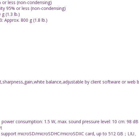
% or less (non-condensing)
dity 95% or less (non-condensing)
g (1.3 lb.)
B: Approx. 800 g (1.8 lb.)
,sharpness,gain,white balance,adjustable by client software or web 
x. power consumption: 1.5 W, max. sound pressure level: 10 cm: 9
rt
t, support microSD/microSDHC/microSDXC card, up to 512 GB；LI