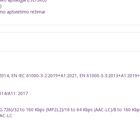
)
domo apšvietimo režimai
014, EN IEC 61000-3-2:2019+A1:2021, EN 61000-3-3:2013+A1:2019
014/A11: 2017
(G.726)/32 to 160 Kbps (MP2L2)/16 to 64 Kbps (AAC-LC)/8 to 160 Kb
AAC-LC