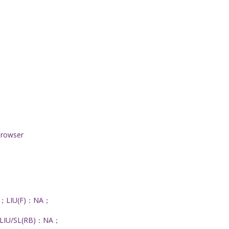
browser
8 dB；LIU(F)：NA；
U、LIU/SL(RB)：NA；