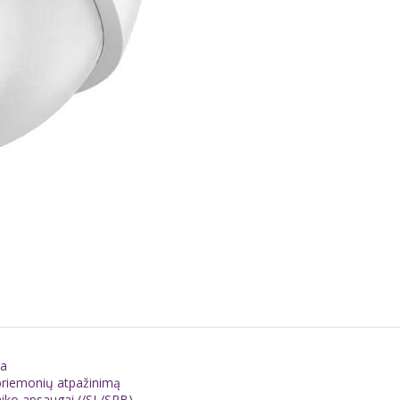
ja
 priemonių atpažinimą
laiko apsaugai (/SL/SRB)