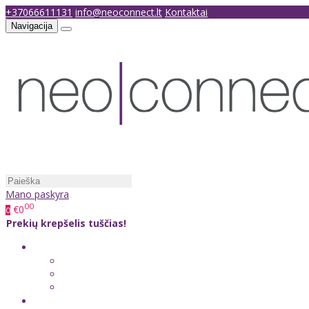
+37066611131
info@neoconnect.lt
Kontaktai
Navigacija
Mano paskyra
00
€0
0
Prekių krepšelis tuščias!