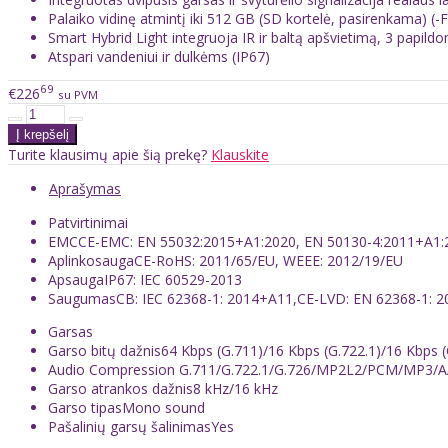
Palaiko vidinę atmintį iki 512 GB (SD kortelė, pasirenkama) (-F
Smart Hybrid Light integruoja IR ir baltą apšvietimą, 3 papil
Atspari vandeniui ir dulkėms (IP67)
69
€226
su PVM
Turite klausimų apie šią prekę?
Klauskite
Aprašymas
Patvirtinimai
EMC
CE-EMC: EN 55032:2015+A1:2020, EN 50130-4:2011+A1:2
Aplinkosauga
CE-RoHS: 2011/65/EU, WEEE: 2012/19/EU
Apsauga
IP67: IEC 60529-2013
Saugumas
CB: IEC 62368-1: 2014+A11,CE-LVD: EN 62368-1: 2
Garsas
Garso bitų dažnis
64 Kbps (G.711)/16 Kbps (G.722.1)/16 Kbps 
Audio Compression
G.711/G.722.1/G.726/MP2L2/PCM/MP3/
Garso atrankos dažnis
8 kHz/16 kHz
Garso tipas
Mono sound
Pašalinių garsų šalinimas
Yes