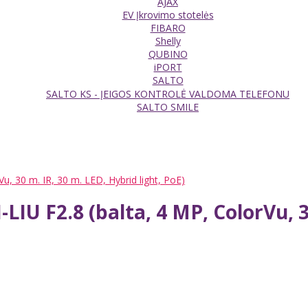
AJAX
EV Įkrovimo stotelės
FIBARO
Shelly
QUBINO
iPORT
SALTO
SALTO KS - ĮEIGOS KONTROLĖ VALDOMA TELEFONU
SALTO SMILE
, 30 m. IR, 30 m. LED, Hybrid light, PoE)
U F2.8 (balta, 4 MP, ColorVu, 30