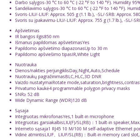
Darbo sąlygos
-30 °C to 60 °C (-22 °F to 140 °F). Humidity 95
Sandėliavimo sąlygos
-30 °C to 60 °C (-22 °F to 140 °F). Humi
Svoris
-LIU/-LIUF: Approx. 505 g (1.1 lb.), -SL/-SRB: Approx. 580 
Svoris su įpakavimu
-LIU/-LIUF: Approx. 755 g (1.7 lb.), -SL/-SR
Apšvietimas
IR bangos ilgis
850 nm
Išmanus papildomas apšvietimas
Yes
Papildomo apšvietimo diapazonas
Up to 30 m
Papildomo apšviešimo tipas
IR,White Light
Nuotrauka
Dienos/nakties perjungiklis
Day,Night,Auto,Schedule
Nuotraukų pagražinimas
BLC,HLC,3D DNR
Vaizdo nustatymai
Rotate mode,saturation,brightness,contrast
Privatumo kaukė
4 programmable polygon privacy masks
SNR
≥ 52 dB
Wide Dynamic Range (WDR)
120 dB
Sąsaja
Integruotas mikrofonas
Yes,1 built-in microphone
Integruotas garsiakalbis
LIU(F)/SL(RB)：1 built-in speaker,Ma
Interneto sąsaja
1 RJ45 10 M/100 M self-adaptive Ethernet po
Vidinė atmintis
LIUF、LIUF/SL(RB)：Built-in memory card slo