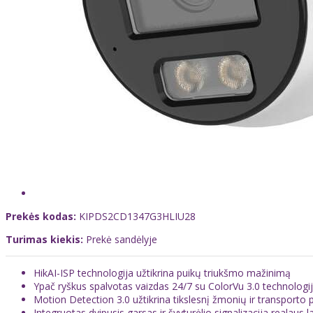
Prekės kodas:
KIPDS2CD1347G3HLIU28
Turimas kiekis:
Prekė sandėlyje
HikAI-ISP technologija užtikrina puikų triukšmo mažinimą
Ypač ryškus spalvotas vaizdas 24/7 su ColorVu 3.0 technologi
Motion Detection 3.0 užtikrina tikslesnį žmonių ir transporto
Integruotas dvipusis garsas ir švyturėlio signalizacija realaus 