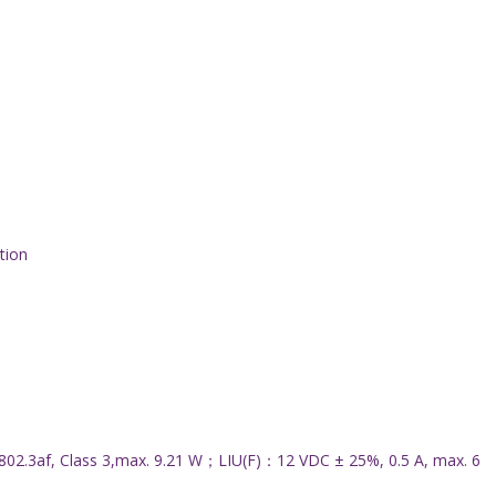
tion
E 802.3af, Class 3,max. 9.21 W；LIU(F)：12 VDC ± 25%, 0.5 A, max. 6