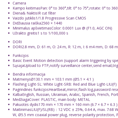
Camera
Kampo keitimas
Pan: 0° to 360°,tilt: 0° to 75°,rotate: 0° to 360
Diena& Naktis
IR cut filter
Vaizdo jutiklis
1/1.8 Progressive Scan CMOS
Didžiausia raiška
2560 × 1440
Minimalus apšvietimas
Color: 0.0001 Lux @ (F1.0, AGC ON)
Užrakto greitis
1 s to 1/100,000 s
DORI
DORI
2.8 mm, D: 61 m, O: 24 m, R: 12 m, I: 6 m4 mm, D: 68 m,
Funkcijos
Basic Event
Motion detection (support alarm triggering by sp
Sąsaja
Upload to FTP,notify surveillance center,send email,tri
Bendra informacija
Matmenys
Ø130.1 mm × 103.1 mm (Ø5.1 × 4.1 )
Flashing Light
-SL: White Light-SRB: Red and Blue Light-LIU(
Pagrindinės funkcijos
Heartbeat,mirror,flash log,password res
Kalba
English, Russian, Ukrainian, Arabic, Spanish, French, Po
Medžiaga
Cover: PLASTIC, main body: METAL
Pakuotės dydis
170 mm × 170 mm × 160 mm (6.7 × 6.7 × 6.3 )
Maitinimas
LIU(F)/SL(RB)：12 VDC ± 25%, 0.64 A, max. 7.68 W,
W, Ø5.5 mm coaxial power plug, reverse polarity protection, 