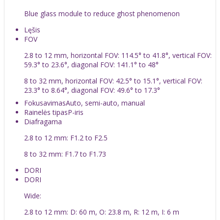
Blue glass module to reduce ghost phenomenon
Lęšis
FOV
2.8 to 12 mm, horizontal FOV: 114.5° to 41.8°, vertical FOV:
59.3° to 23.6°, diagonal FOV: 141.1° to 48°
8 to 32 mm, horizontal FOV: 42.5° to 15.1°, vertical FOV:
23.3° to 8.64°, diagonal FOV: 49.6° to 17.3°
Fokusavimas
Auto, semi-auto, manual
Rainelės tipas
P-iris
Diafragama
2.8 to 12 mm: F1.2 to F2.5
8 to 32 mm: F1.7 to F1.73
DORI
DORI
Wide:
2.8 to 12 mm: D: 60 m, O: 23.8 m, R: 12 m, I: 6 m