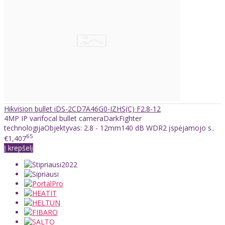
Hikvision bullet iDS-2CD7A46G0-IZHS(C) F2.8-12
4MP IP varifocal bullet cameraDarkFighter
technologijaObjektyvas: 2.8 - 12mm140 dB WDR2 įspėjamojo s..
65
€1,407
Į krepšelį