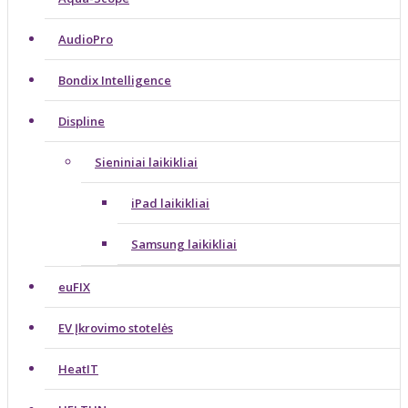
AudioPro
Bondix Intelligence
Displine
Sieniniai laikikliai
iPad laikikliai
Samsung laikikliai
euFIX
EV Įkrovimo stotelės
HeatIT