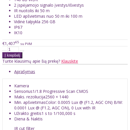
2 įspėjamojo signalo įvestys/išvestys
IR nuotolis iki 50 m
LED apšvietimas nuo 50 m iki 100 m
Vidinė talpykla 256 GB
IP67
IK10
65
€1,407
su PVM
Turite klausimų apie šią prekę?
Klauskite
Aprašymas
Kamera
Sensorius
1/1.8 Progressive Scan CMOS
Maks. rezoliucija
2560 × 1440
Min. apšvietimas
Color: 0.0005 Lux @ (F1.2, AGC ON) B/W:
0.0001 Lux @ (F1.2, AGC ON), 0 Lux with IR
Užrakto greitis
1 s to 1/100,000 s
Diena & Naktis
IR cut filter