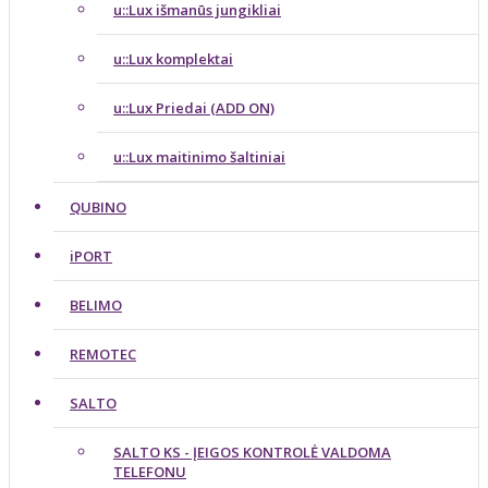
u::Lux išmanūs jungikliai
u::Lux komplektai
u::Lux Priedai (ADD ON)
u::Lux maitinimo šaltiniai
QUBINO
iPORT
BELIMO
REMOTEC
SALTO
SALTO KS - ĮEIGOS KONTROLĖ VALDOMA
TELEFONU