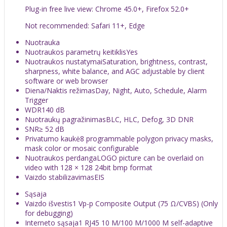
Plug-in free live view: Chrome 45.0+, Firefox 52.0+
Not recommended: Safari 11+, Edge
Nuotrauka
Nuotraukos parametrų keitiklis
Yes
Nuotraukos nustatymai
Saturation, brightness, contrast,
sharpness, white balance, and AGC adjustable by client
software or web browser
Diena/Naktis režimas
Day, Night, Auto, Schedule, Alarm
Trigger
WDR
140 dB
Nuotraukų pagražinimas
BLC, HLC, Defog, 3D DNR
SNR
≥ 52 dB
Privatumo kaukė
8 programmable polygon privacy masks,
mask color or mosaic configurable
Nuotraukos perdanga
LOGO picture can be overlaid on
video with 128 × 128 24bit bmp format
Vaizdo stabilizavimas
EIS
Sąsaja
Vaizdo išvestis
1 Vp-p Composite Output (75 Ω/CVBS) (Only
for debugging)
Interneto sąsaja
1 RJ45 10 M/100 M/1000 M self-adaptive