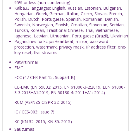
95% or less (non-condensing)
Kalba
33 languages: English, Russian, Estonian, Bulgarian,
Hungarian, Greek, German, Italian, Czech, Slovak, French,
Polish, Dutch, Portuguese, Spanish, Romanian, Danish,
Swedish, Norwegian, Finnish, Croatian, Slovenian, Serbian,
Turkish, Korean, Traditional Chinese, Thai, Vietnamese,
Japanese, Latvian, Lithuanian, Portuguese (Brazil), Ukrainian
Pagrindinės funkcijos
Heartbeat, mirror, password
protection, watermark, privacy mask, IP address filter, one-
key reset, five streams
Patvirtinimai
EMC
FCC (47 CFR Part 15, Subpart B)
CE-EMC (EN 55032: 2015, EN 61000-3-2:2019, EEN 61000-
3-3:2013+A1:2019, EN 50130-4: 2011+A1: 2014)
RCM (AS/NZS CISPR 32: 2015)
IC (ICES-003: Issue 7)
KC (KN 32: 2015, KN 35: 2015)
Saugumas