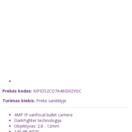
Prekės kodas:
KIPIDS2CD7A46G0IZHSC
Turimas kiekis:
Prekė sandėlyje
4MP IP varifocal bullet camera
DarkFighter technologija
Objektyvas
: 2.8 - 12mm
140 dB WDR