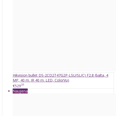
Hikvision bullet DS-2CD2T47G2P-LSU/SL(C) F2.8 (balta, 4
MP, 40 m. IR 40 m. LED, ColorVu)
31
€529
Naujiena