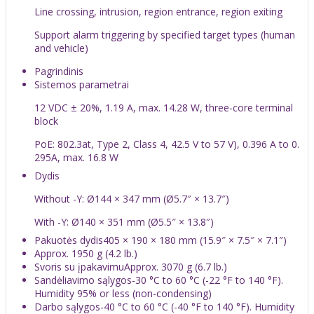
Line crossing, intrusion, region entrance, region exiting
Support alarm triggering by specified target types (human
and vehicle)
Pagrindinis
Sistemos parametrai
12 VDC ± 20%, 1.19 A, max. 14.28 W, three-core terminal
block
PoE: 802.3at, Type 2, Class 4, 42.5 V to 57 V), 0.396 A to 0.
295A, max. 16.8 W
Dydis
Without -Y: Ø144 × 347 mm (Ø5.7″ × 13.7″)
With -Y: Ø140 × 351 mm (Ø5.5″ × 13.8″)
Pakuotės dydis
405 × 190 × 180 mm (15.9″ × 7.5″ × 7.1″)
Approx. 1950 g (4.2 lb.)
Svoris su įpakavimu
Approx. 3070 g (6.7 lb.)
Sandėliavimo sąlygos
-30 °C to 60 °C (-22 °F to 140 °F).
Humidity 95% or less (non-condensing)
Darbo sąlygos
-40 °C to 60 °C (-40 °F to 140 °F). Humidity