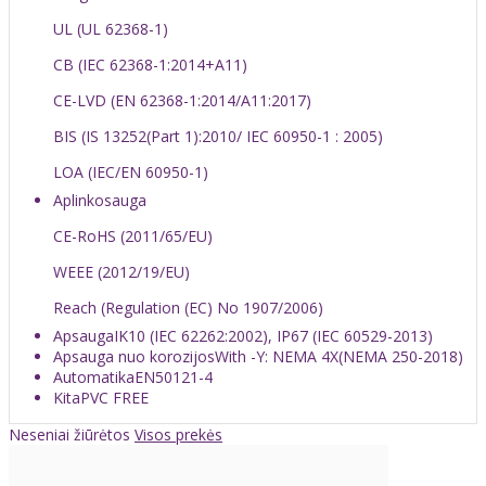
UL (UL 62368-1)
CB (IEC 62368-1:2014+A11)
CE-LVD (EN 62368-1:2014/A11:2017)
BIS (IS 13252(Part 1):2010/ IEC 60950-1 : 2005)
LOA (IEC/EN 60950-1)
Aplinkosauga
CE-RoHS (2011/65/EU)
WEEE (2012/19/EU)
Reach (Regulation (EC) No 1907/2006)
Apsauga
IK10 (IEC 62262:2002), IP67 (IEC 60529-2013)
Apsauga nuo korozijos
With -Y: NEMA 4X(NEMA 250-2018)
Automatika
EN50121-4
Kita
PVC FREE
Neseniai žiūrėtos
Visos prekės