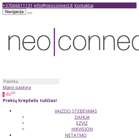
+37066611131
info@neoconnect.lt
Kontaktai
Navigacija
Mano paskyra
00
€0
0
Prekių krepšelis tuščias!
VAIZDO STEBĖJIMAS
DAHUA
EZVIZ
HIKVISION
NETATMO