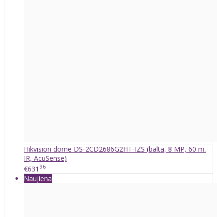
Hikvision dome DS-2CD2686G2HT-IZS (balta, 8 MP, 60 m.
IR, AcuSense)
96
€631
Naujiena