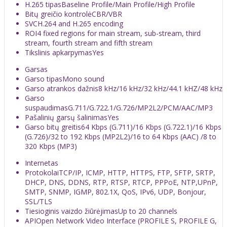
H.265 tipas
Baseline Profile/Main Profile/High Profile
Bitų greičio kontrolė
CBR/VBR
SVC
H.264 and H.265 encoding
ROI
4 fixed regions for main stream, sub-stream, third
stream, fourth stream and fifth stream
Tikslinis apkarpymas
Yes
Garsas
Garso tipas
Mono sound
Garso atrankos dažnis
8 kHz/16 kHz/32 kHz/44.1 kHZ/48 kHz
Garso
suspaudimas
G.711/G.722.1/G.726/MP2L2/PCM/AAC/MP3
Pašalinių garsų šalinimas
Yes
Garso bitų greitis
64 Kbps (G.711)/16 Kbps (G.722.1)/16 Kbps
(G.726)/32 to 192 Kbps (MP2L2)/16 to 64 Kbps (AAC) /8 to
320 Kbps (MP3)
Internetas
Protokolai
TCP/IP, ICMP, HTTP, HTTPS, FTP, SFTP, SRTP,
DHCP, DNS, DDNS, RTP, RTSP, RTCP, PPPoE, NTP,UPnP,
SMTP, SNMP, IGMP, 802.1X, QoS, IPv6, UDP, Bonjour,
SSL/TLS
Tiesioginis vaizdo žiūrėjimas
Up to 20 channels
API
Open Network Video Interface (PROFILE S, PROFILE G,