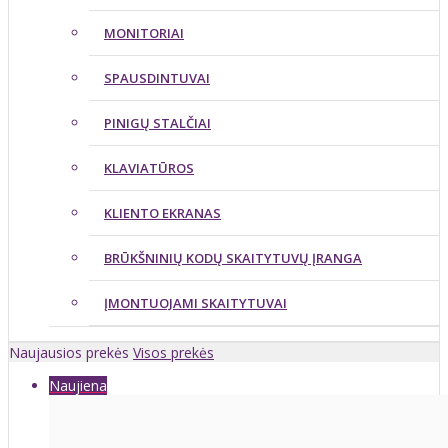
MONITORIAI
SPAUSDINTUVAI
PINIGŲ STALČIAI
KLAVIATŪROS
KLIENTO EKRANAS
BRŪKŠNINIŲ KODŲ SKAITYTUVŲ ĮRANGA
ĮMONTUOJAMI SKAITYTUVAI
Naujausios prekės
Visos prekės
Naujiena