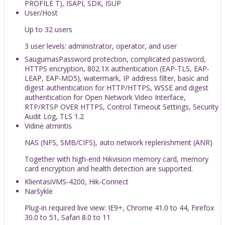
PROFILE T), ISAPI, SDK, ISUP
User/Host
Up to 32 users
3 user levels: administrator, operator, and user
Saugumas
Password protection, complicated password,
HTTPS encryption, 802.1X authentication (EAP-TLS, EAP-
LEAP, EAP-MD5), watermark, IP address filter, basic and
digest authentication for HTTP/HTTPS, WSSE and digest
authentication for Open Network Video Interface,
RTP/RTSP OVER HTTPS, Control Timeout Settings, Security
Audit Log, TLS 1.2
Vidinė atmintis
NAS (NFS, SMB/CIFS), auto network replenishment (ANR)
Together with high-end Hikvision memory card, memory
card encryption and health detection are supported.
Klientas
iVMS-4200, Hik-Connect
Naršyklė
Plug-in required live view: IE9+, Chrome 41.0 to 44, Firefox
30.0 to 51, Safari 8.0 to 11