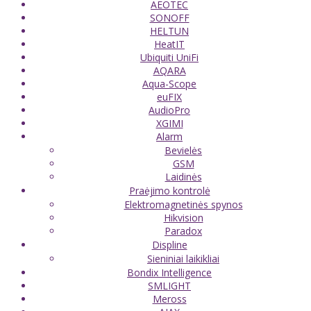
AEOTEC
SONOFF
HELTUN
HeatIT
Ubiquiti UniFi
AQARA
Aqua-Scope
euFIX
AudioPro
XGIMI
Alarm
Bevielės
GSM
Laidinės
Praėjimo kontrolė
Elektromagnetinės spynos
Hikvision
Paradox
Displine
Sieniniai laikikliai
Bondix Intelligence
SMLIGHT
Meross