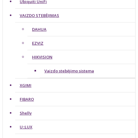
Ubiquiti UniFi
VAIZDO STEBĖJIMAS
DAHUA
EZVIZ
HIKVISION
Vaizdo stebėjimo sistema
XGIMI
FIBARO
Shelly
U::LUX