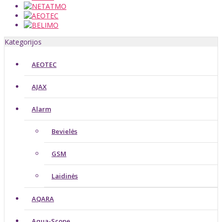
Kategorijos
AEOTEC
AJAX
Alarm
Bevielės
GSM
Laidinės
AQARA
Aqua-Scope