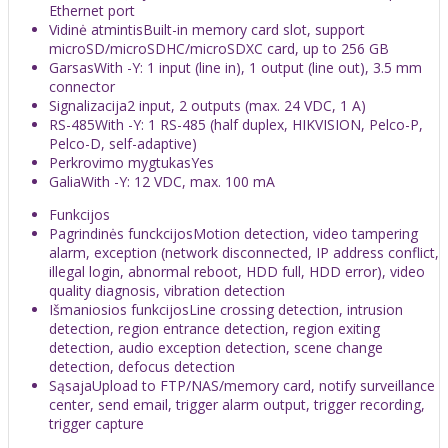
Ethernet port
Vidinė atmintis
Built-in memory card slot, support
microSD/microSDHC/microSDXC card, up to 256 GB
Garsas
With -Y: 1 input (line in), 1 output (line out), 3.5 mm
connector
Signalizacija
2 input, 2 outputs (max. 24 VDC, 1 A)
RS-485
With -Y: 1 RS-485 (half duplex, HIKVISION, Pelco-P,
Pelco-D, self-adaptive)
Perkrovimo mygtukas
Yes
Galia
With -Y: 12 VDC, max. 100 mA
Funkcijos
Pagrindinės funckcijos
Motion detection, video tampering
alarm, exception (network disconnected, IP address conflict,
illegal login, abnormal reboot, HDD full, HDD error), video
quality diagnosis, vibration detection
Išmaniosios funkcijos
Line crossing detection, intrusion
detection, region entrance detection, region exiting
detection, audio exception detection, scene change
detection, defocus detection
Sąsaja
Upload to FTP/NAS/memory card, notify surveillance
center, send email, trigger alarm output, trigger recording,
trigger capture