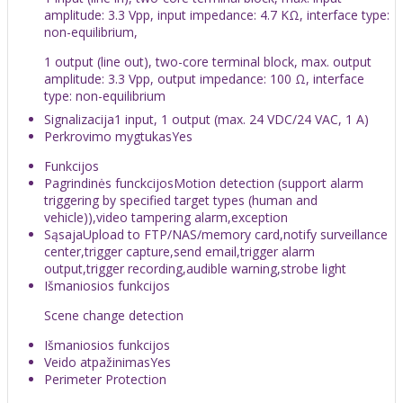
amplitude: 3.3 Vpp, input impedance: 4.7 KΩ, interface type:
non-equilibrium,
1 output (line out), two-core terminal block, max. output
amplitude: 3.3 Vpp, output impedance: 100 Ω, interface
type: non-equilibrium
Signalizacija
1 input, 1 output (max. 24 VDC/24 VAC, 1 A)
Perkrovimo mygtukas
Yes
Funkcijos
Pagrindinės funckcijos
Motion detection (support alarm
triggering by specified target types (human and
vehicle)),video tampering alarm,exception
Sąsaja
Upload to FTP/NAS/memory card,notify surveillance
center,trigger capture,send email,trigger alarm
output,trigger recording,audible warning,strobe light
Išmaniosios funkcijos
Scene change detection
Išmaniosios funkcijos
Veido atpažinimas
Yes
Perimeter Protection