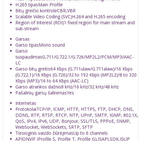
H.265 tipas
Main Profile
Bitų greičio kontrolė
CBR,VBR
Scalable Video Coding (SVC)
H.264 and H.265 encoding
Region of Interest (ROI)
1 fixed region for main stream and
sub-stream
Garsas
Garso tipas
Mono sound
Garso
suspaudimas
G.711/G.722.1/G.726/MP2L2/PCM/MP3/AAC-
LC
Garso bitų greitis
64 Kbps (G.711ulaw/G.711alaw)/16 Kbps
(G.722.1)/16 Kbps (G.726)/32 to 192 Kbps (MP2L2)/8 to 320
Kbps (MP3)/16 to 64 Kbps (AAC-LC)
Garso atrankos dažnis
8 kHz/16 kHz/32 kHz/48 kHz
Pašalinių garsų šalinimas
Yes
Internetas
Protokolai
TCP/IP, ICMP, HTTP, HTTPS, FTP, DHCP, DNS,
DDNS, RTP, RTSP, RTCP, NTP, UPnP, SMTP, IGMP, 802.1X,
QoS, IPv4, IPv6, UDP, Bonjour, SSL/TLS, PPPoE, SNMP,
WebSocket, WebSockets, SRTP, SFTP
Tiesioginis vaizdo žiūrėjimas
Up to 6 channels
API
ONVIF (Profile S, Profile T, Profile G),ISAPI,SDK,ISUP