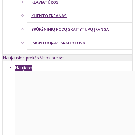
KLAVIATŪROS
KLIENTO EKRANAS
BRŪKŠNINIŲ KODŲ SKAITYTUVŲ ĮRANGA
ĮMONTUOJAMI SKAITYTUVAI
Naujausios prekės
Visos prekės
Naujiena