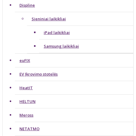
Displine
Sieniniai laikikliai
iPad laikikliai
Samsung laikikliai
euFIX
EV Įkrovimo stotelės
HeatIT
HELTUN
Meross
NETATMO