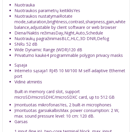
Nuotrauka
Nuotraukos parametrų keitiklis
Yes
Nuotraukos nustatymai
Rotate
mode,saturation,brightness,contrast,sharpness,gain,white
balance,adjustable by client software or web browser
Diena/Naktis režimas
Day,Night,Auto,Schedule
Nuotraukų pagražinimas
BLC,HLC,3D DNR,Defog
SNR
≥ 52 dB
Wide Dynamic Range (WDR)
120 dB
Privatumo kaukė
4 programmable polygon privacy masks
Sąsaja
Interneto sąsaja
1 RJ45 10 M/100 M self-adaptive Ethernet
port
Vidinė atmintis
Built-in memory card slot, support
microSD/microSDHC/microSDXC card, up to 512 GB
Įmontuotas mikrofonas
Yes, 2 built-in microphones
Įmontuotas garsiakalbis
Max. power consumption: 2 W,
max. sound pressure level: 10 cm: 120 dB.
Garsas
1 input (line in), two-core terminal block, max. input