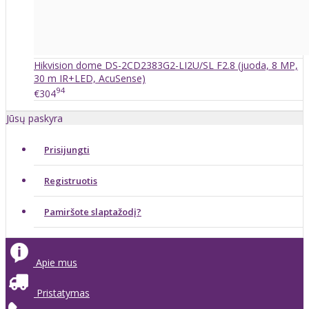
Hikvision dome DS-2CD2383G2-LI2U/SL F2.8 (juoda, 8 MP,
30 m IR+LED, AcuSense)
94
€304
Jūsų paskyra
Prisijungti
Registruotis
Pamiršote slaptažodį?
Apie mus
Pristatymas