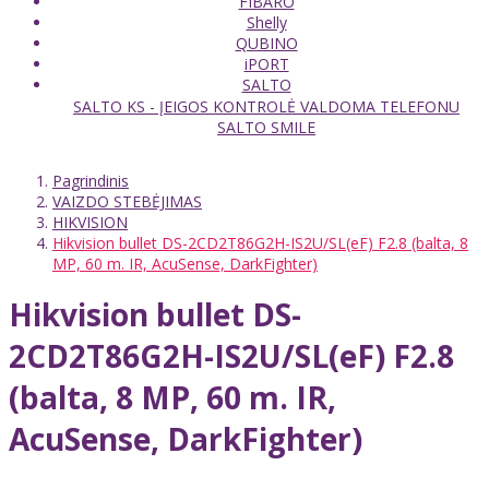
FIBARO
Shelly
QUBINO
iPORT
SALTO
SALTO KS - ĮEIGOS KONTROLĖ VALDOMA TELEFONU
SALTO SMILE
Pagrindinis
VAIZDO STEBĖJIMAS
HIKVISION
Hikvision bullet DS-2CD2T86G2H-IS2U/SL(eF) F2.8 (balta, 8
MP, 60 m. IR, AcuSense, DarkFighter)
Hikvision bullet DS-
2CD2T86G2H-IS2U/SL(eF) F2.8
(balta, 8 MP, 60 m. IR,
AcuSense, DarkFighter)