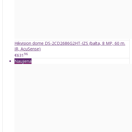
Hikvision dome DS-2CD2686G2HT-IZS (balta, 8 MP, 60 m.
IR, AcuSense)
96
€631
Naujiena