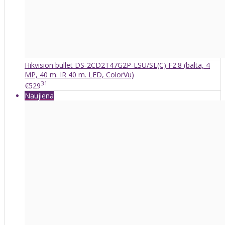
Hikvision bullet DS-2CD2T47G2P-LSU/SL(C) F2.8 (balta, 4
MP, 40 m. IR 40 m. LED, ColorVu)
31
€529
Naujiena