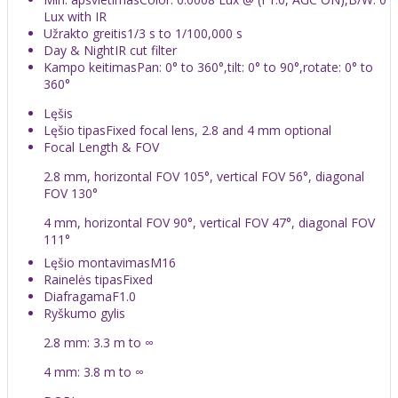
Lux with IR
Užrakto greitis
1/3 s to 1/100,000 s
Day & Night
IR cut filter
Kampo keitimas
Pan: 0° to 360°,tilt: 0° to 90°,rotate: 0° to
360°
Lęšis
Lęšio tipas
Fixed focal lens, 2.8 and 4 mm optional
Focal Length & FOV
2.8 mm, horizontal FOV 105°, vertical FOV 56°, diagonal
FOV 130°
4 mm, horizontal FOV 90°, vertical FOV 47°, diagonal FOV
111°
Lęšio montavimas
M16
Rainelės tipas
Fixed
Diafragama
F1.0
Ryškumo gylis
2.8 mm: 3.3 m to ∞
4 mm: 3.8 m to ∞