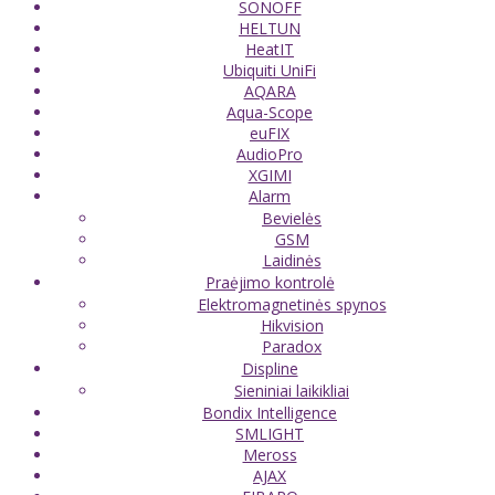
SONOFF
HELTUN
HeatIT
Ubiquiti UniFi
AQARA
Aqua-Scope
euFIX
AudioPro
XGIMI
Alarm
Bevielės
GSM
Laidinės
Praėjimo kontrolė
Elektromagnetinės spynos
Hikvision
Paradox
Displine
Sieniniai laikikliai
Bondix Intelligence
SMLIGHT
Meross
AJAX