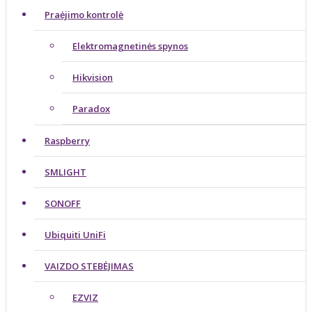
Praėjimo kontrolė
Elektromagnetinės spynos
Hikvision
Paradox
Raspberry
SMLIGHT
SONOFF
Ubiquiti UniFi
VAIZDO STEBĖJIMAS
EZVIZ