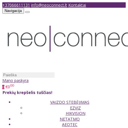
+37066611131
info@neoconnect.lt
Kontaktai
Navigacija
Mano paskyra
00
€0
0
Prekių krepšelis tuščias!
VAIZDO STEBĖJIMAS
EZVIZ
HIKVISION
NETATMO
AEOTEC