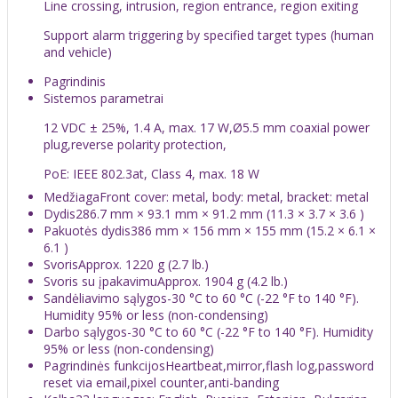
Line crossing, intrusion, region entrance, region exiting
Support alarm triggering by specified target types (human
and vehicle)
Pagrindinis
Sistemos parametrai
12 VDC ± 25%, 1.4 A, max. 17 W,Ø5.5 mm coaxial power
plug,reverse polarity protection,
PoE: IEEE 802.3at, Class 4, max. 18 W
Medžiaga
Front cover: metal, body: metal, bracket: metal
Dydis
286.7 mm × 93.1 mm × 91.2 mm (11.3 × 3.7 × 3.6 )
Pakuotės dydis
386 mm × 156 mm × 155 mm (15.2 × 6.1 ×
6.1 )
Svoris
Approx. 1220 g (2.7 lb.)
Svoris su įpakavimu
Approx. 1904 g (4.2 lb.)
Sandėliavimo sąlygos
-30 °C to 60 °C (-22 °F to 140 °F).
Humidity 95% or less (non-condensing)
Darbo sąlygos
-30 °C to 60 °C (-22 °F to 140 °F). Humidity
95% or less (non-condensing)
Pagrindinės funkcijos
Heartbeat,mirror,flash log,password
reset via email,pixel counter,anti-banding