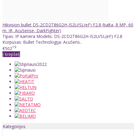
Hikvision bullet DS-2CD2T86G2H-IS2U/SL(eF) F2.8 (balta, 8 MP, 60
m. IR, AcuSense, DarkFighter)
Tipas: IP kamera Modelis: DS-2CD2T86G2H-IS2U/SL(eF) F2.8
Korpusas: Bullet Technologija: AcuSens..
19
€502
Į krepšelį
Kategorijos