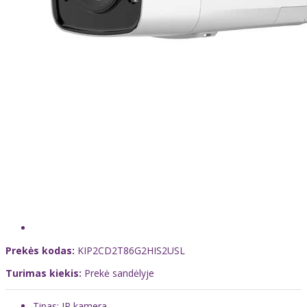
Prekės kodas:
KIP2CD2T86G2HIS2USL
Turimas kiekis:
Prekė sandėlyje
Tipas: IP kamera