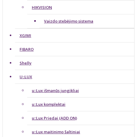
HIKVISION
Vaizdo stebėjimo sistema
XGIMI
FIBARO
Shelly
U::LUX
u::Lux išmanūs jungikliai
u::Lux komplektai
u::Lux Priedai (ADD ON)
u::Lux maitinimo šaltiniai