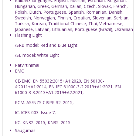
Kalba
33 languages: English, Russian, Estonian, Bulgarian,
Hungarian, Greek, German, Italian, Czech, Slovak, French,
Polish, Dutch, Portuguese, Spanish, Romanian, Danish,
Swedish, Norwegian, Finnish, Croatian, Slovenian, Serbian,
Turkish, Korean, Traditional Chinese, Thai, Vietnamese,
Japanese, Latvian, Lithuanian, Portuguese (Brazil), Ukrainian
Flashing Light
/SRB model: Red and Blue Light
/SL model: White Light
Patvirtinimai
EMC
CE-EMC: EN 55032:2015+A1:2020, EN 50130-
4:2011+A1:2014, EN IEC 61000-3-2:2019+A1:2021, EN
61000-3-3:2013+A1:2019+A2:2021,
RCM: AS/NZS CISPR 32: 2015,
IC: ICES-003: Issue 7,
KC: KN32: 2015, KN35: 2015
Saugumas