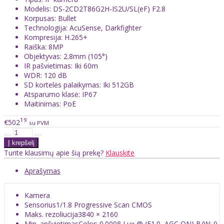
Modelis: DS-2CD2T86G2H-IS2U/SL(eF) F2.8
Korpusas: Bullet
Technologija: AcuSense, Darkfighter
Kompresija: H.265+
Raiška: 8MP
Objektyvas: 2.8mm (105°)
IR pašvietimas: Iki 60m
WDR: 120 dB
SD kortelės palaikymas: Iki 512GB
Atsparumo klasė: IP67
Maitinimas: PoE
19
€502
su PVM
Turite klausimų apie šią prekę?
Klauskite
Aprašymas
Kamera
Sensorius
1/1.8 Progressive Scan CMOS
Maks. rezoliucija
3840 × 2160
Min. apšvietimas
Color: 0.0008 Lux @ (F1.0, AGC ON),B/W: 0