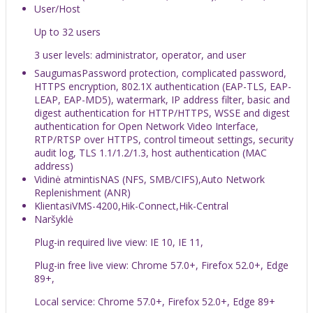
User/Host
Up to 32 users
3 user levels: administrator, operator, and user
Saugumas
Password protection, complicated password,
HTTPS encryption, 802.1X authentication (EAP-TLS, EAP-
LEAP, EAP-MD5), watermark, IP address filter, basic and
digest authentication for HTTP/HTTPS, WSSE and digest
authentication for Open Network Video Interface,
RTP/RTSP over HTTPS, control timeout settings, security
audit log, TLS 1.1/1.2/1.3, host authentication (MAC
address)
Vidinė atmintis
NAS (NFS, SMB/CIFS),Auto Network
Replenishment (ANR)
Klientas
iVMS-4200,Hik-Connect,Hik-Central
Naršyklė
Plug-in required live view: IE 10, IE 11,
Plug-in free live view: Chrome 57.0+, Firefox 52.0+, Edge
89+,
Local service: Chrome 57.0+, Firefox 52.0+, Edge 89+