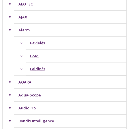
AEOTEC
AJAX
Alarm
Bevielės
GSM
Laidinės
AQARA
Aqua-Scope
AudioPro
Bondix Intelligence