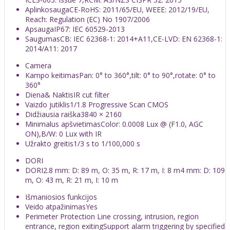
Aplinkosauga
CE-RoHS: 2011/65/EU, WEEE: 2012/19/EU,
Reach: Regulation (EC) No 1907/2006
Apsauga
IP67: IEC 60529-2013
Saugumas
CB: IEC 62368-1: 2014+A11,CE-LVD: EN 62368-1:
2014/A11: 2017
Camera
Kampo keitimas
Pan: 0° to 360°,tilt: 0° to 90°,rotate: 0° to
360°
Diena& Naktis
IR cut filter
Vaizdo jutiklis
1/1.8 Progressive Scan CMOS
Didžiausia raiška
3840 × 2160
Minimalus apšvietimas
Color: 0.0008 Lux @ (F1.0, AGC
ON),B/W: 0 Lux with IR
Užrakto greitis
1/3 s to 1/100,000 s
DORI
DORI
2.8 mm: D: 89 m, O: 35 m, R: 17 m, I: 8 m4 mm: D: 109
m, O: 43 m, R: 21 m, I: 10 m
Išmaniosios funkcijos
Veido atpažinimas
Yes
Perimeter Protection
Line crossing, intrusion, region
entrance, region exitingSupport alarm triggering by specified