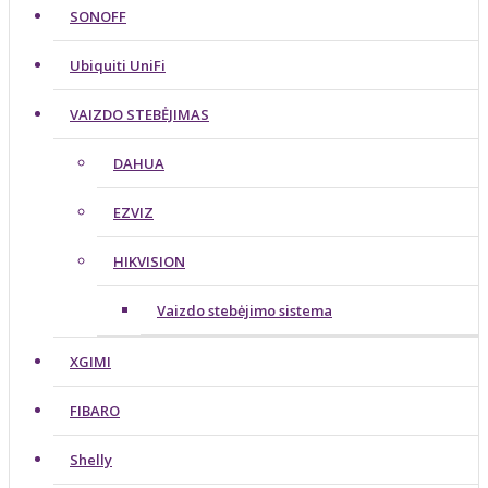
SONOFF
Ubiquiti UniFi
VAIZDO STEBĖJIMAS
DAHUA
EZVIZ
HIKVISION
Vaizdo stebėjimo sistema
XGIMI
FIBARO
Shelly