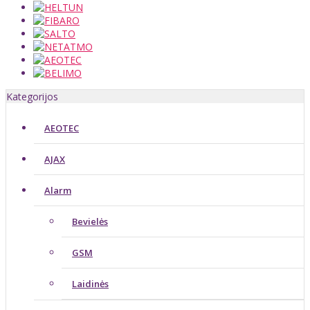
Kategorijos
AEOTEC
AJAX
Alarm
Bevielės
GSM
Laidinės