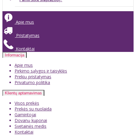
Apie mus
Pristatymas
Kontaktai
Informacija
Apie mus
Pirkimo sąlygos ir taisyklės
Prekių pristatymas
Privatumo politika
Klientų aptarnavimas
Visos prekės
Prekės su nuolaida
Gamintojai
Dovanų kuponai
Svetainės medis
Kontaktai