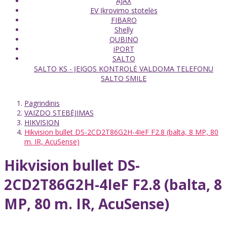
AJAX
EV Įkrovimo stotelės
FIBARO
Shelly
QUBINO
iPORT
SALTO
SALTO KS - ĮEIGOS KONTROLĖ VALDOMA TELEFONU
SALTO SMILE
Pagrindinis
VAIZDO STEBĖJIMAS
HIKVISION
Hikvision bullet DS-2CD2T86G2H-4IeF F2.8 (balta, 8 MP, 80
m. IR, AcuSense)
Hikvision bullet DS-
2CD2T86G2H-4IeF F2.8 (balta, 8
MP, 80 m. IR, AcuSense)