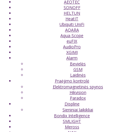
AEOTEC
SONOFF
HELTUN
HeatIT
Ubiquiti UniFi
AQARA
Aqua-Scope
euFIX
AudioPro
XGIMI
Alarm
Bevielės
GSM
Laidinės
Praėjimo kontrolė
Elektromagnetinės spynos
Hikvision
Paradox
Displine
Sieniniai laikikliai
Bondix Intelligence
SMLIGHT
Meross