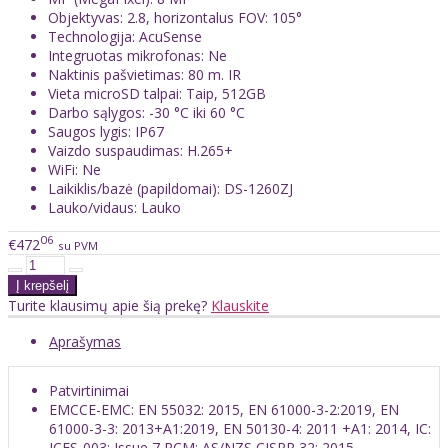
Objektyvas: 2.8, horizontalus FOV:
105
°
Technologija: AcuSense
Integruotas mikrofonas: Ne
Naktinis pašvietimas: 80 m. IR
Vieta microSD talpai: Taip, 512GB
Darbo sąlygos: -30 °C iki 60 °C
Saugos lygis: IP67
Vaizdo suspaudimas: H.265+
WiFi: Ne
Laikiklis/bazė (papildomai): DS-1260ZJ
Lauko/vidaus: Lauko
06
€472
su PVM
Turite klausimų apie šią prekę?
Klauskite
Aprašymas
Patvirtinimai
EMC
CE-EMC: EN 55032: 2015, EN 61000-3-2:2019, EN
61000-3-3: 2013+A1:2019, EN 50130-4: 2011 +A1: 2014, IC:
ICES-003: Issue 7,RCM: AS/NZS CISPR 32: 2015