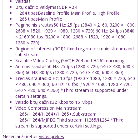
Vaizdas
Bitų dažnio valdymas
CBR,VBR
H.264 tipas
Baseline Profile,Main Profile,High Profile
H.265 tipas
Main Profile
Pagrindinis srautas
50 Hz: 25 fps (3840 × 2160, 3200 × 1800,
2688 × 1520, 1920 × 1080, 1280 × 720) 60 Hz: 24 fps (3840
× 2160)30 fps (3200 × 1800, 2688 × 1520, 1920 × 1080,
1280 × 720)
Region of Interest (ROI)
1 fixed region for main stream and
sub-stream
Scalable Video Coding (SVC)
H.264 and H.265 encoding
Antrinis srautas
50 Hz: 25 fps (1280 × 720, 640 × 480, 640 ×
360) 60 Hz: 30 fps (1280 × 720, 640 × 480, 640 × 360)
Trečias srautas
50 Hz: 10 fps (1920 × 1080, 1280 × 720, 640
× 480, 640 × 360) 60 Hz: 10 fps (1920 × 1080, 1280 × 720,
640 × 480, 640 × 360) *Third stream is supported under
certain settings.
Vaizdo bitų dažnis
32 Kbps to 16 Mbps
Video Compression
Main stream:
H.265/H.264/H.264+/H.265+,Sub-stream:
H.265/H.264/MJPEG,Third stream: H.265/H.264,*Third
stream is supported under certain settings.
Neseniai žiūrėtos
Visos prekės