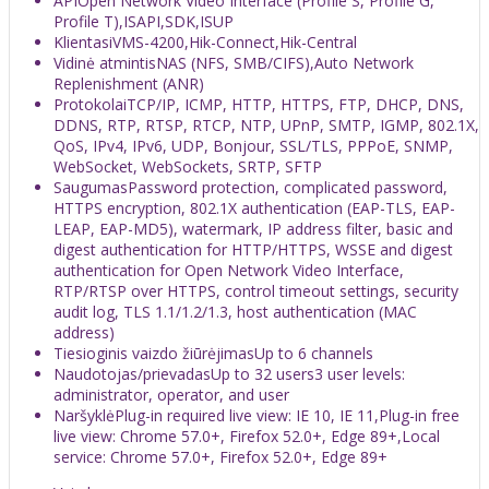
API
Open Network Video Interface (Profile S, Profile G,
Profile T),ISAPI,SDK,ISUP
Klientas
iVMS-4200,Hik-Connect,Hik-Central
Vidinė atmintis
NAS (NFS, SMB/CIFS),Auto Network
Replenishment (ANR)
Protokolai
TCP/IP, ICMP, HTTP, HTTPS, FTP, DHCP, DNS,
DDNS, RTP, RTSP, RTCP, NTP, UPnP, SMTP, IGMP, 802.1X,
QoS, IPv4, IPv6, UDP, Bonjour, SSL/TLS, PPPoE, SNMP,
WebSocket, WebSockets, SRTP, SFTP
Saugumas
Password protection, complicated password,
HTTPS encryption, 802.1X authentication (EAP-TLS, EAP-
LEAP, EAP-MD5), watermark, IP address filter, basic and
digest authentication for HTTP/HTTPS, WSSE and digest
authentication for Open Network Video Interface,
RTP/RTSP over HTTPS, control timeout settings, security
audit log, TLS 1.1/1.2/1.3, host authentication (MAC
address)
Tiesioginis vaizdo žiūrėjimas
Up to 6 channels
Naudotojas/prievadas
Up to 32 users3 user levels:
administrator, operator, and user
Naršyklė
Plug-in required live view: IE 10, IE 11,Plug-in free
live view: Chrome 57.0+, Firefox 52.0+, Edge 89+,Local
service: Chrome 57.0+, Firefox 52.0+, Edge 89+