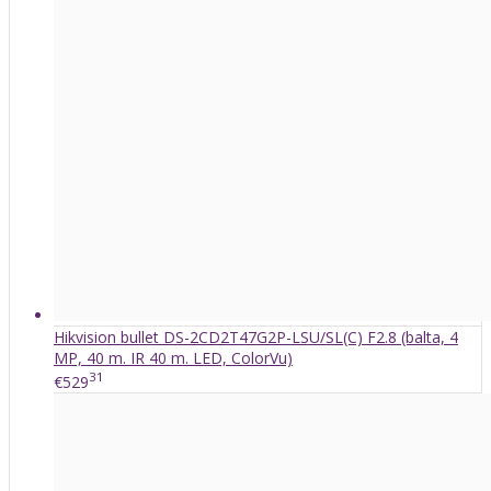
Hikvision bullet DS-2CD2T47G2P-LSU/SL(C) F2.8 (balta, 4
MP, 40 m. IR 40 m. LED, ColorVu)
31
€529