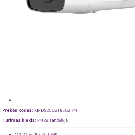
Prekės kodas:
KIPDS2CD2T86G2H4I
Turimas kiekis:
Prekė sandėlyje
MP (MegaPixel): 8 MP