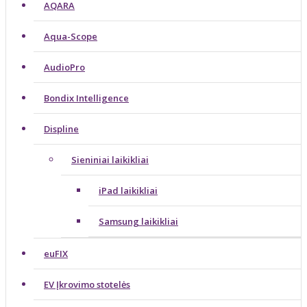
AQARA
Aqua-Scope
AudioPro
Bondix Intelligence
Displine
Sieniniai laikikliai
iPad laikikliai
Samsung laikikliai
euFIX
EV Įkrovimo stotelės