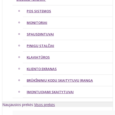
POS SISTEMOS
MONITORIAI
SPAUSDINTUVAI
PINIGŲ STALČIAI
KLAVIATŪROS
KLIENTO EKRANAS
BRŪKŠNINIŲ KODŲ SKAITYTUVŲ ĮRANGA
ĮMONTUOJAMI SKAITYTUVAI
Naujausios prekės
Visos prekės