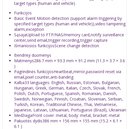
target types (human and vehicle)
Funkcijos
Basic Event
Motion detection (support alarm triggering by
specified target types (human and vehicle)),video tampering
alarm,exception
Sąsaja
Upload to FTP/NAS/memory card,notify surveillance
center,send email,trigger recording,trigger capture
Išmaniosios funkcijos
Scene change detection
Bendrieji duomenys
Matmenys
286.7 mm × 93.3 mm × 91.2 mm (11.3 × 3.7 × 3.6
)
Pagrindinės funkcijos
Heartbeat,mirror,password reset via
email,pixel counter,anti-banding
Kalba
33 languages: English, Russian, Estonian, Bulgarian,
Hungarian, Greek, German, Italian, Czech, Slovak, French,
Polish, Dutch, Portuguese, Spanish, Romanian, Danish,
Swedish, Norwegian, Finnish, Croatian, Slovenian, Serbian,
Turkish, Korean, Traditional Chinese, Thai, Vietnamese,
Japanese, Latvian, Lithuanian, Portuguese (Brazil), Ukrainian
Medžiaga
Front cover: metal, body: metal, bracket: metal
Pakuotės dydis
386 mm × 156 mm × 155 mm (15.2 × 6.1 ×
6.1 )