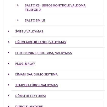
SALTO KS - ĮEIGOS KONTROLĖ VALDOMA
TELEFONU
SALTO SMILE
ŠVIESŲ VALDYMAS
UŽUOLAIDŲ IR LANGŲ VALDYMAS
ELEKTRONINIŲ PRIETAISŲ VALDYMAS
PLUG & PLAY
IŠMANI SAUGUMO SISTEMA
TEMPERATŪROS VALDYMAS
DŪMŲ DETEKTORIAI
DIEBOLD-NIXDORF