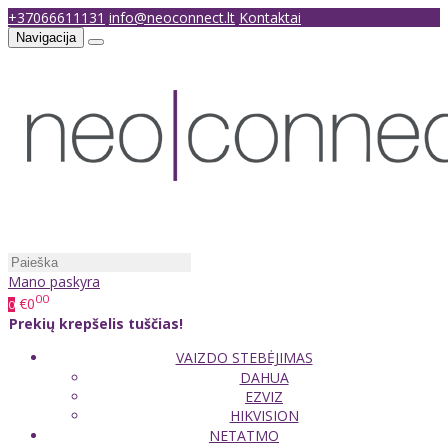
+37066611131
info@neoconnect.lt
Kontaktai
Navigacija
Mano paskyra
00
€0
0
Prekių krepšelis tuščias!
VAIZDO STEBĖJIMAS
DAHUA
EZVIZ
HIKVISION
NETATMO