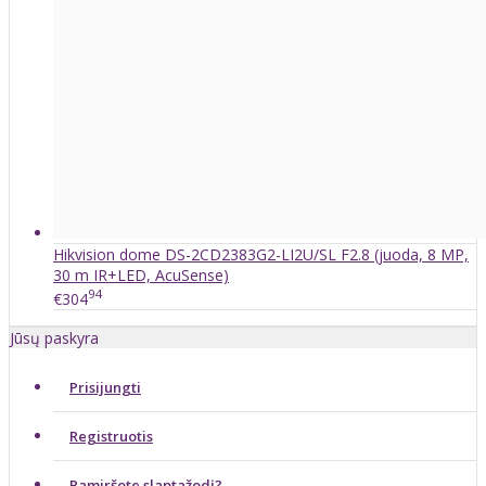
Hikvision dome DS-2CD2383G2-LI2U/SL F2.8 (juoda, 8 MP,
30 m IR+LED, AcuSense)
94
€304
Jūsų paskyra
Prisijungti
Registruotis
Pamiršote slaptažodį?