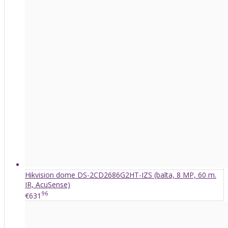
Hikvision dome DS-2CD2686G2HT-IZS (balta, 8 MP, 60 m.
IR, AcuSense)
96
€631