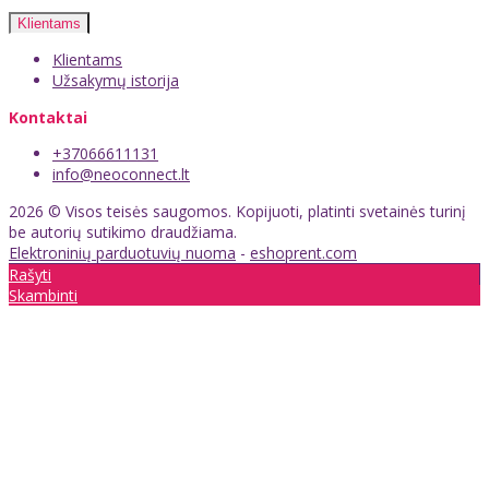
Klientams
Klientams
Užsakymų istorija
Kontaktai
+37066611131
info@neoconnect.lt
2026 © Visos teisės saugomos. Kopijuoti, platinti svetainės turinį
be autorių sutikimo draudžiama.
Elektroninių parduotuvių nuoma
-
eshoprent.com
Rašyti
Skambinti