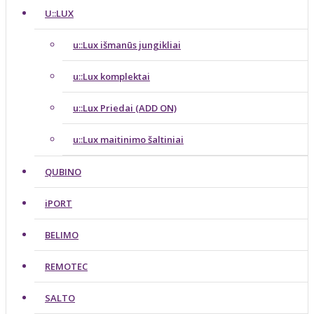
U::LUX
u::Lux išmanūs jungikliai
u::Lux komplektai
u::Lux Priedai (ADD ON)
u::Lux maitinimo šaltiniai
QUBINO
iPORT
BELIMO
REMOTEC
SALTO