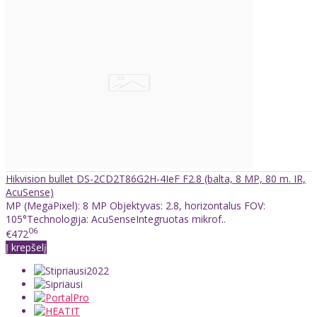
Hikvision bullet DS-2CD2T86G2H-4IeF F2.8 (balta, 8 MP, 80 m. IR,
AcuSense)
MP (MegaPixel): 8 MP Objektyvas: 2.8, horizontalus FOV:
105°Technologija: AcuSenseIntegruotas mikrof..
06
€472
Į krepšelį