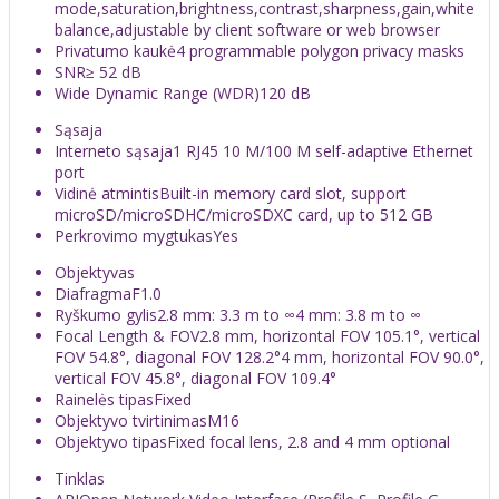
mode,saturation,brightness,contrast,sharpness,gain,white
balance,adjustable by client software or web browser
Privatumo kaukė
4 programmable polygon privacy masks
SNR
≥ 52 dB
Wide Dynamic Range (WDR)
120 dB
Sąsaja
Interneto sąsaja
1 RJ45 10 M/100 M self-adaptive Ethernet
port
Vidinė atmintis
Built-in memory card slot, support
microSD/microSDHC/microSDXC card, up to 512 GB
Perkrovimo mygtukas
Yes
Objektyvas
Diafragma
F1.0
Ryškumo gylis
2.8 mm: 3.3 m to ∞4 mm: 3.8 m to ∞
Focal Length & FOV
2.8 mm, horizontal FOV 105.1°, vertical
FOV 54.8°, diagonal FOV 128.2°4 mm, horizontal FOV 90.0°,
vertical FOV 45.8°, diagonal FOV 109.4°
Rainelės tipas
Fixed
Objektyvo tvirtinimas
M16
Objektyvo tipas
Fixed focal lens, 2.8 and 4 mm optional
Tinklas