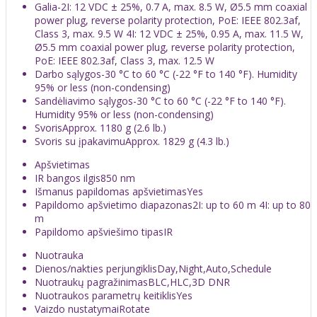
Galia
-2I: 12 VDC ± 25%, 0.7 A, max. 8.5 W, Ø5.5 mm coaxial
power plug, reverse polarity protection, PoE: IEEE 802.3af,
Class 3, max. 9.5 W 4I: 12 VDC ± 25%, 0.95 A, max. 11.5 W,
Ø5.5 mm coaxial power plug, reverse polarity protection,
PoE: IEEE 802.3af, Class 3, max. 12.5 W
Darbo sąlygos
-30 °C to 60 °C (-22 °F to 140 °F). Humidity
95% or less (non-condensing)
Sandėliavimo sąlygos
-30 °C to 60 °C (-22 °F to 140 °F).
Humidity 95% or less (non-condensing)
Svoris
Approx. 1180 g (2.6 lb.)
Svoris su įpakavimu
Approx. 1829 g (4.3 lb.)
Apšvietimas
IR bangos ilgis
850 nm
Išmanus papildomas apšvietimas
Yes
Papildomo apšvietimo diapazonas
2I: up to 60 m 4I: up to 80
m
Papildomo apšviešimo tipas
IR
Nuotrauka
Dienos/nakties perjungiklis
Day,Night,Auto,Schedule
Nuotraukų pagražinimas
BLC,HLC,3D DNR
Nuotraukos parametrų keitiklis
Yes
Vaizdo nustatymai
Rotate