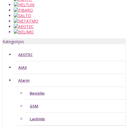
Kategorijos
AEOTEC
AJAX
Alarm
Bevielės
GSM
Laidinės