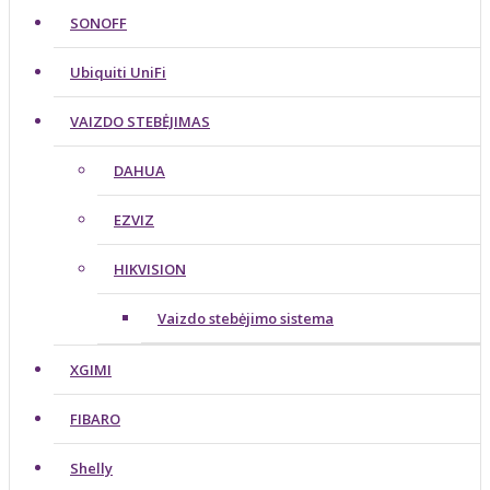
SONOFF
Ubiquiti UniFi
VAIZDO STEBĖJIMAS
DAHUA
EZVIZ
HIKVISION
Vaizdo stebėjimo sistema
XGIMI
FIBARO
Shelly