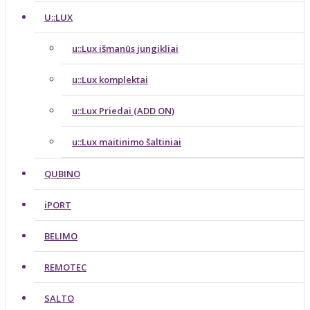
U::LUX
u::Lux išmanūs jungikliai
u::Lux komplektai
u::Lux Priedai (ADD ON)
u::Lux maitinimo šaltiniai
QUBINO
iPORT
BELIMO
REMOTEC
SALTO