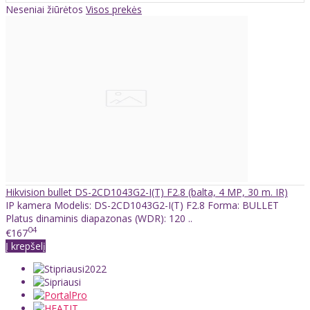
Neseniai žiūrėtos
Visos prekės
Hikvision bullet DS-2CD1043G2-I(T) F2.8 (balta, 4 MP, 30 m. IR)
IP kamera Modelis: DS-2CD1043G2-I(T) F2.8 Forma: BULLET
Platus dinaminis diapazonas (WDR): 120 ..
04
€167
Į krepšelį