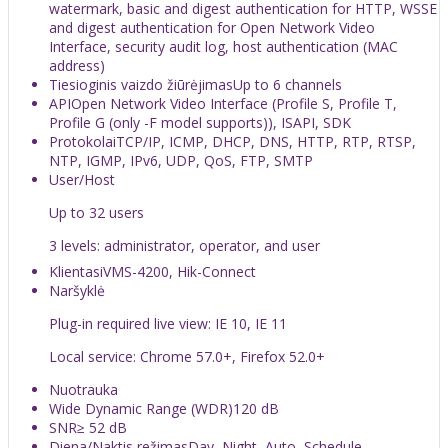
watermark, basic and digest authentication for HTTP, WSSE
and digest authentication for Open Network Video
Interface, security audit log, host authentication (MAC
address)
Tiesioginis vaizdo žiūrėjimas
Up to 6 channels
API
Open Network Video Interface (Profile S, Profile T,
Profile G (only -F model supports)), ISAPI, SDK
Protokolai
TCP/IP, ICMP, DHCP, DNS, HTTP, RTP, RTSP,
NTP, IGMP, IPv6, UDP, QoS, FTP, SMTP
User/Host
Up to 32 users
3 levels: administrator, operator, and user
Klientas
iVMS-4200, Hik-Connect
Naršyklė
Plug-in required live view: IE 10, IE 11
Local service: Chrome 57.0+, Firefox 52.0+
Nuotrauka
Wide Dynamic Range (WDR)
120 dB
SNR
≥ 52 dB
Diena/Naktis režimas
Day, Night, Auto, Schedule