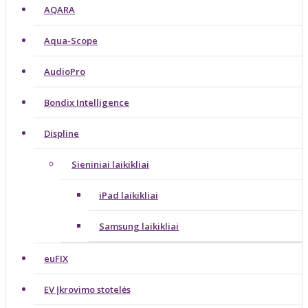
AQARA
Aqua-Scope
AudioPro
Bondix Intelligence
Displine
Sieniniai laikikliai
iPad laikikliai
Samsung laikikliai
euFIX
EV Įkrovimo stotelės