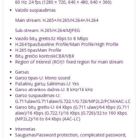
60 Hz: 24 fps (1280 × 720, 640 × 480, 640 × 360)
Vaizdo suspaudimas
Main stream: H.265+/H.265/H.264+/H.264
Sub-stream: H.265/H.264/MJPEG
Vaizdo bitų greitis
32 Kbps to 8 Mbps
H.264 tipas
Baseline Profile/Main Profile/High Profile
H.265 tipas
Main Profile
Bitų greičio kontrolė
CBR/VBR
Region of Interest (ROI)
1 fixed region for main stream
Garsas
Garso tipas
-U: Mono sound
Pašalinių garsų šalinimas
-U: Yes
Garso atrankos dažnis
-U: 8 kHz/16 kHz
Garso suspaudimas
-U:
G.711ulaw/G.711alaw/G.722.1/G.726/MP2L2/PCM/AAC-LC
Garso bitų greitis
-U: 64 Kbps (G.711 ulaw)/64 Kbps (G.711
alaw)/16 Kbps (G.722.1)/16 Kbps (G.726)/32 to 160 Kbps
(MP2L2)/16 to 64 Kbps (AAC-LC)
Internetas
Saugumas
Password protection, complicated password,