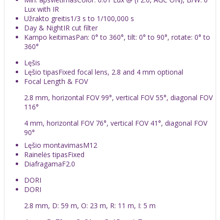
Lux with IR
Užrakto greitis
1/3 s to 1/100,000 s
Day & Night
IR cut filter
Kampo keitimas
Pan: 0° to 360°, tilt: 0° to 90°, rotate: 0° to
360°
Lęšis
Lęšio tipas
Fixed focal lens, 2.8 and 4 mm optional
Focal Length & FOV
2.8 mm, horizontal FOV 99°, vertical FOV 55°, diagonal FOV
116°
4 mm, horizontal FOV 76°, vertical FOV 41°, diagonal FOV
90°
Lęšio montavimas
M12
Rainelės tipas
Fixed
Diafragama
F2.0
DORI
DORI
2.8 mm, D: 59 m, O: 23 m, R: 11 m, I: 5 m