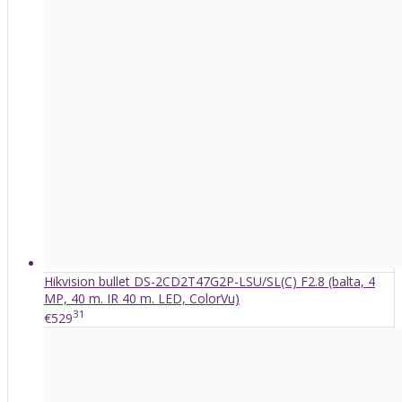
Hikvision bullet DS-2CD2T47G2P-LSU/SL(C) F2.8 (balta, 4
MP, 40 m. IR 40 m. LED, ColorVu)
31
€529