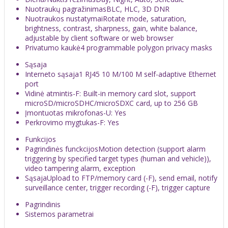
Nuotraukų pagražinimas
BLC, HLC, 3D DNR
Nuotraukos nustatymai
Rotate mode, saturation,
brightness, contrast, sharpness, gain, white balance,
adjustable by client software or web browser
Privatumo kaukė
4 programmable polygon privacy masks
Sąsaja
Interneto sąsaja
1 RJ45 10 M/100 M self-adaptive Ethernet
port
Vidinė atmintis
-F: Built-in memory card slot, support
microSD/microSDHC/microSDXC card, up to 256 GB
Įmontuotas mikrofonas
-U: Yes
Perkrovimo mygtukas
-F: Yes
Funkcijos
Pagrindinės funckcijos
Motion detection (support alarm
triggering by specified target types (human and vehicle)),
video tampering alarm, exception
Sąsaja
Upload to FTP/memory card (-F), send email, notify
surveillance center, trigger recording (-F), trigger capture
Pagrindinis
Sistemos parametrai