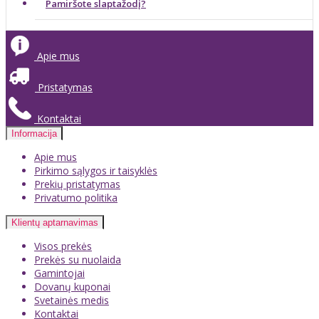
Pamiršote slaptažodį?
Apie mus
Pristatymas
Kontaktai
Informacija
Apie mus
Pirkimo sąlygos ir taisyklės
Prekių pristatymas
Privatumo politika
Klientų aptarnavimas
Visos prekės
Prekės su nuolaida
Gamintojai
Dovanų kuponai
Svetainės medis
Kontaktai