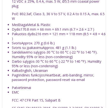
12 VDC ± 25%, 0.4 A, max. 5 W, Ø5.5 mm coaxial power
plug
PoE: 802.3af, Class 3, 36 V to 57 V, 0.2 A to 0.15 A, max. 6.5
W
Medžiaga
Metal & Plastic
Dydis
170.8 mm × 66 mm × 69.1 mm (6.7 × 2.6 × 2.7 )
Pakuotės dydis
216 mm × 121 mm × 118 mm (8.5 × 4.8 × 4.6
)
Svoris
Approx. 270 g (0.6 lb.)
Svoris su įpakavimu
Approx. 481 g (1.1 lb.)
Sandėliavimo sąlygos
-30 °C to 60 °C (-22 °F to 140 °F).
Humidity 95% or less (non-condensing)
Darbo sąlygos
-30 °C to 60 °C (-22 °F to 140 °F). Humidity
95% or less (non-condensing)
Kalba
English, Ukrainian
Pagrindinės funkcijos
Heartbeat, anti-banding, mirror,
password protection, password reset via email
Patvirtinimai
EMC
FCC: 47 CFR Part 15, Subpart B