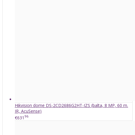
Hikvision dome DS-2CD2686G2HT-IZS (balta, 8 MP, 60 m.
IR, AcuSense)
96
€631