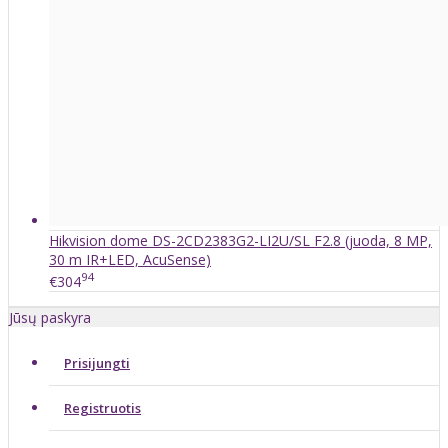
Hikvision dome DS-2CD2383G2-LI2U/SL F2.8 (juoda, 8 MP,
30 m IR+LED, AcuSense)
94
€304
Jūsų paskyra
Prisijungti
Registruotis