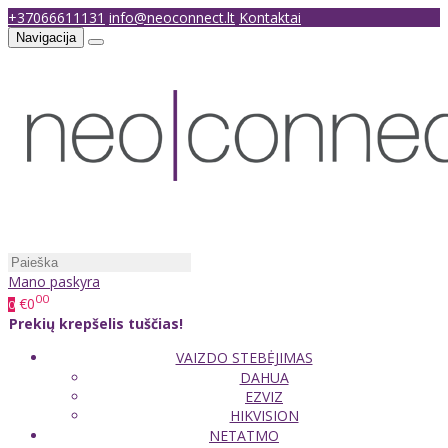
+37066611131
info@neoconnect.lt
Kontaktai
Navigacija
Mano paskyra
00
€0
0
Prekių krepšelis tuščias!
VAIZDO STEBĖJIMAS
DAHUA
EZVIZ
HIKVISION
NETATMO