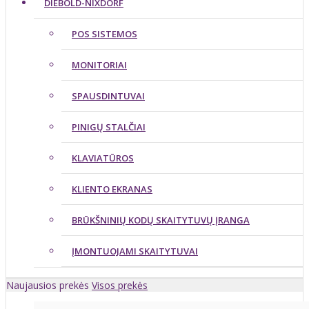
DIEBOLD-NIXDORF
POS SISTEMOS
MONITORIAI
SPAUSDINTUVAI
PINIGŲ STALČIAI
KLAVIATŪROS
KLIENTO EKRANAS
BRŪKŠNINIŲ KODŲ SKAITYTUVŲ ĮRANGA
ĮMONTUOJAMI SKAITYTUVAI
Naujausios prekės
Visos prekės