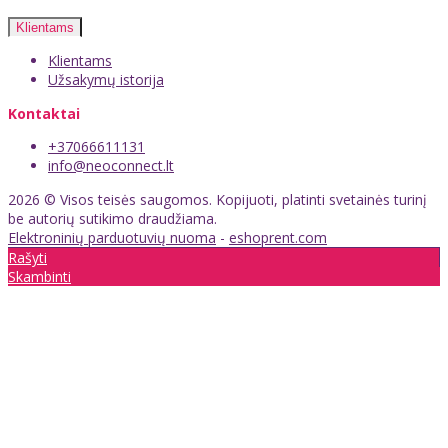
Klientams
Klientams
Užsakymų istorija
Kontaktai
+37066611131
info@neoconnect.lt
2026 © Visos teisės saugomos. Kopijuoti, platinti svetainės turinį
be autorių sutikimo draudžiama.
Elektroninių parduotuvių nuoma
-
eshoprent.com
Rašyti
Skambinti