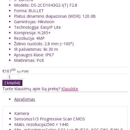
Modelis: DS-2CD1043G2-I(T) F2.8
Forma: BULLET
Platus dinaminis diapazonas (WDR): 120 dB
Gamintojas: Hikvision
Technologija: EasyIP Lite
Kompresija: H.265+
Rezoliucija: 4MP
Židinio nuotolis: 2.8 mm (~100°)
IR pašvietimas: Iki 30 m
Apsaugos klasė: IP67
Maitinimas: PoE
04
€167
su PVM
Turite klausimų apie šią prekę?
Klauskite
Aprašymas
Kamera
Sensorius
1/3 Progressive Scan CMOS
Maks. rezoliucija
2560 × 1440
Min. apšvietimas
Color: 0.01 Lux @ (F2.0, AGC ON), B/W: 0