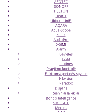
AEOTEC
SONOFF
HELTUN
HeatIT
Ubiquiti UniFi
AQARA
Aqua-Scope
euFIX
AudioPro
XGIMI
Alarm
Bevielės
GSM
Laidinės
Praėjimo kontrolė
Elektromagnetinės spynos
Hikvision
Paradox
Displine
Sieniniai laikikliai
Bondix Intelligence
SMLIGHT
Meross