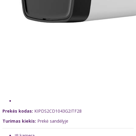
Prekės kodas:
KIPDS2CD1043G2ITF28
Turimas kiekis:
Prekė sandėlyje
IP kamera