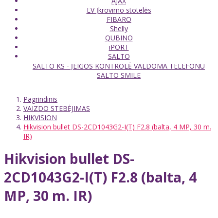
AJAX
EV Įkrovimo stotelės
FIBARO
Shelly
QUBINO
iPORT
SALTO
SALTO KS - ĮEIGOS KONTROLĖ VALDOMA TELEFONU
SALTO SMILE
Pagrindinis
VAIZDO STEBĖJIMAS
HIKVISION
Hikvision bullet DS-2CD1043G2-I(T) F2.8 (balta, 4 MP, 30 m.
IR)
Hikvision bullet DS-
2CD1043G2-I(T) F2.8 (balta, 4
MP, 30 m. IR)