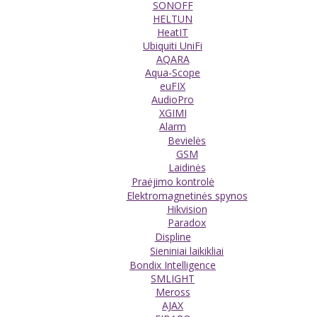
SONOFF
HELTUN
HeatIT
Ubiquiti UniFi
AQARA
Aqua-Scope
euFIX
AudioPro
XGIMI
Alarm
Bevielės
GSM
Laidinės
Praėjimo kontrolė
Elektromagnetinės spynos
Hikvision
Paradox
Displine
Sieniniai laikikliai
Bondix Intelligence
SMLIGHT
Meross
AJAX