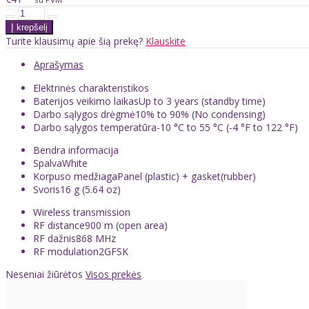
Turite klausimų apie šią prekę?
Klauskite
Aprašymas
Elektrinės charakteristikos
Baterijos veikimo laikas
Up to 3 years (standby time)
Darbo sąlygos drėgmė
10% to 90% (No condensing)
Darbo sąlygos temperatūra
-10 °C to 55 °C (-4 °F to 122 °F)
Bendra informacija
Spalva
White
Korpuso medžiaga
Panel (plastic) + gasket(rubber)
Svoris
16 g (5.64 oz)
Wireless transmission
RF distance
900 m (open area)
RF dažnis
868 MHz
RF modulation
2GFSK
Neseniai žiūrėtos
Visos prekės