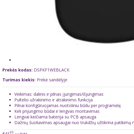
Prekės kodas:
DSPKF1WEBLACK
Turimas kiekis:
Prekė sandėlyje
Veikimas: dalinis ir pilnas įjungimas/išjungimas
Pultelio užrakinimo ir atrakinimo funkcija
Pilnai konfigūruojamas nuotoliniu būdu per programėlę
Keli prijungimo būdai ir lengvas montavimas
Lengvai keičiama baterija su PCB apsauga
Dažnių šuoliavimas apsaugai nuo trukdžių užtikrina patikimą r
65
€41
su PVM