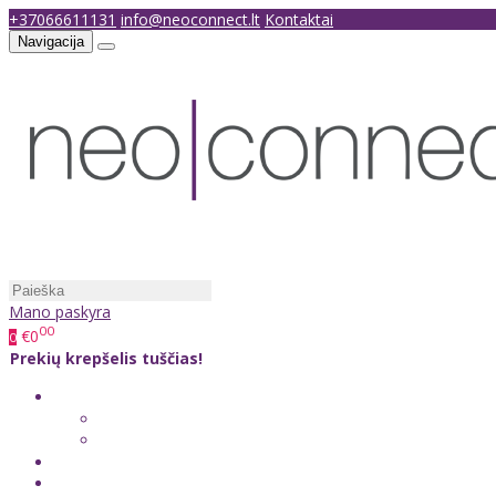
+37066611131
info@neoconnect.lt
Kontaktai
Navigacija
Mano paskyra
00
€0
0
Prekių krepšelis tuščias!