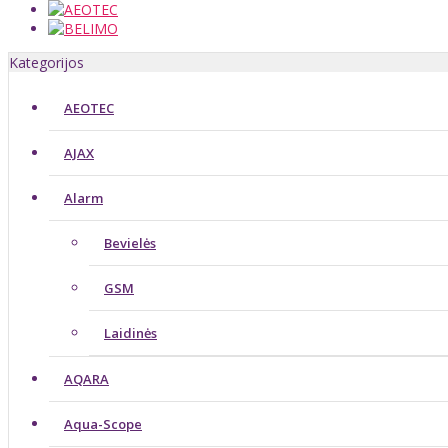
Kategorijos
AEOTEC
AJAX
Alarm
Bevielės
GSM
Laidinės
AQARA
Aqua-Scope