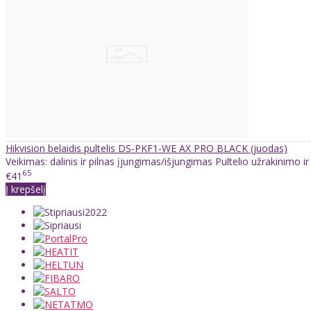
Hikvision belaidis pultelis DS-PKF1-WE AX PRO BLACK (juodas)
Veikimas: dalinis ir pilnas įjungimas/išjungimas Pultelio užrakinimo ir 
65
€41
Į krepšelį