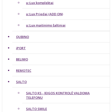
u::Lux komplektai
u::Lux Priedai (ADD ON)
u::Lux maitinimo šaltiniai
QUBINO
iPORT
BELIMO
REMOTEC
SALTO
SALTO KS - ĮEIGOS KONTROLĖ VALDOMA
TELEFONU
SALTO SMILE