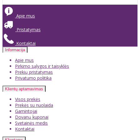
Apie mus
Pristatymas
Kontaktai
Informacija
Apie mus
Pirkimo sąlygos ir taisyklės
Prekių pristatymas
Privatumo politika
Klientų aptarnavimas
Visos prekės
Prekės su nuolaida
Gamintojai
Dovanų kuponai
Svetainės medis
Kontaktai
Klientams