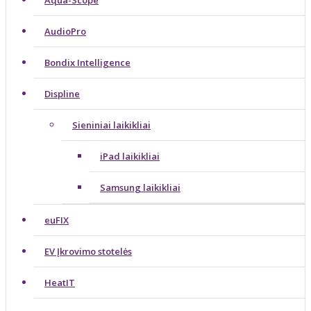
Aqua-Scope
AudioPro
Bondix Intelligence
Displine
Sieniniai laikikliai
iPad laikikliai
Samsung laikikliai
euFIX
EV Įkrovimo stotelės
HeatIT