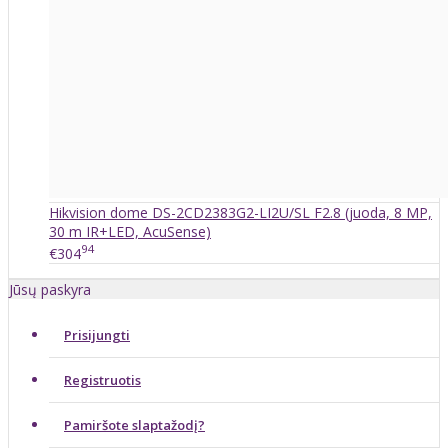
Hikvision dome DS-2CD2383G2-LI2U/SL F2.8 (juoda, 8 MP,
30 m IR+LED, AcuSense)
94
€304
Jūsų paskyra
Prisijungti
Registruotis
Pamiršote slaptažodį?