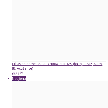
Hikvision dome DS-2CD2686G2HT-IZS (balta, 8 MP, 60 m.
IR, AcuSense)
96
€631
Naujiena