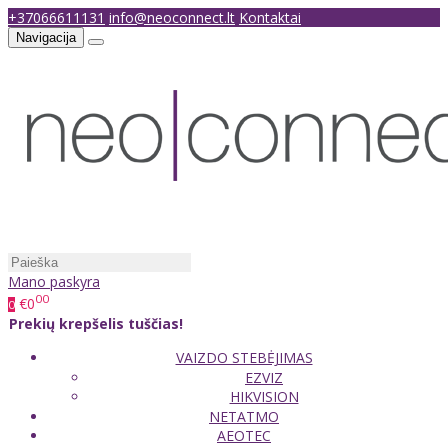
+37066611131
info@neoconnect.lt
Kontaktai
Navigacija
Mano paskyra
00
€0
0
Prekių krepšelis tuščias!
VAIZDO STEBĖJIMAS
EZVIZ
HIKVISION
NETATMO
AEOTEC