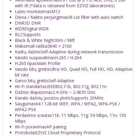
with IR (*data is obtained from EZVIZ laboratories)
Lęšio montavimas
M12
Diena / Naktis perjungimas
IR-cut filter with auto switch
DNR
3D DNR
WDR
Digital WDR
BLC
Supports
Black & White Night
30m / 98ft
Maksimali raiška
3840 × 2160
Kadrų dažnis
Self-Adaptive during network transmission
Vaizdo suspaudimas
H.265 / H.264
H.265 tipas
Main Profile
Vaizdo bitų greitis
Ultra HD, Quad HD, Full HD, HD, Adaptive
bit rate
Garso bitų greitis
Self-Adaptive
Wi-Fi standartas
IEEE802.11b, 802.11g, 802.11n
Dažnio diapazonas
2.4 GHz ~ 2.4835 GHz
Kanalo dažnių juostos plotis
Supports 20MHz
Saugumas
64 / 128-bit WEP, WPA / WPA2, WPA-PSK /
WPA2-PSK
Perdavimo srautas
11b: 11 Mbps, 11g: 54 Mbps, 11n: 150
Mbps
Wi-Fi poravimas
AP pairing
Protokolai
EZVIZ Cloud Proprietary Protocol