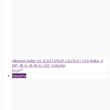
Hikvision bullet DS-2CD2T47G2P-LSU/SL(C) F2.8 (balta, 4
MP, 40 m. IR 40 m. LED, ColorVu)
31
€529
Naujiena