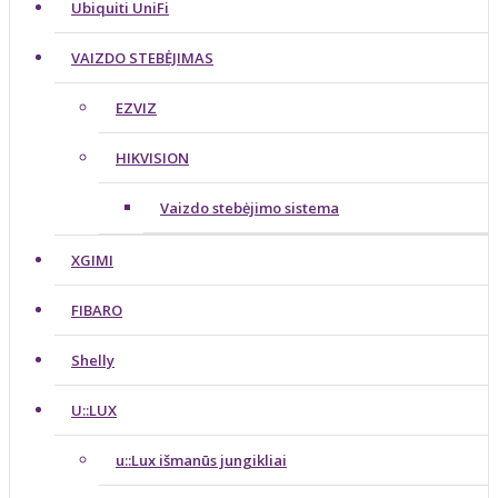
Ubiquiti UniFi
VAIZDO STEBĖJIMAS
EZVIZ
HIKVISION
Vaizdo stebėjimo sistema
XGIMI
FIBARO
Shelly
U::LUX
u::Lux išmanūs jungikliai