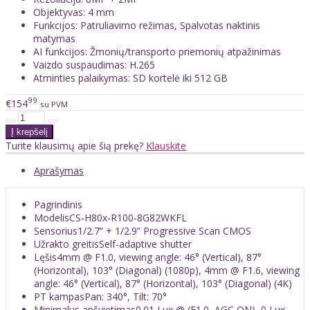
Objektyvas: 4 mm
Funkcijos: Patruliavimo režimas, Spalvotas naktinis
matymas
AI funkcijos: Žmonių/transporto priemonių atpažinimas
Vaizdo suspaudimas: H.265
Atminties palaikymas: SD kortelė iki 512 GB
99
€154
su PVM
Turite klausimų apie šią prekę?
Klauskite
Aprašymas
Pagrindinis
Modelis
CS-H80x-R100-8G82WKFL
Sensorius
1/2.7” + 1/2.9” Progressive Scan CMOS
Užrakto greitis
Self-adaptive shutter
Lęšis
4mm @ F1.0, viewing angle: 46° (Vertical), 87°
(Horizontal), 103° (Diagonal) (1080p), 4mm @ F1.6, viewing
angle: 46° (Vertical), 87° (Horizontal), 103° (Diagonal) (4K)
PT kampas
Pan: 340°, Tilt: 70°
Minimalus apšvietimas
0.01 Lux @ (F1.0, AGC ON), 0 Lux