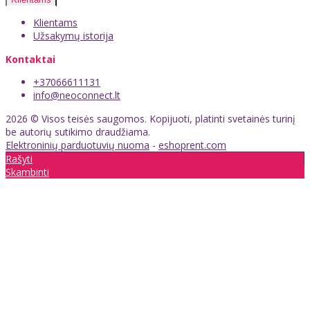
Klientams
Užsakymų istorija
Kontaktai
+37066611131
info@neoconnect.lt
2026 © Visos teisės saugomos. Kopijuoti, platinti svetainės turinį
be autorių sutikimo draudžiama.
Elektroninių parduotuvių nuoma
-
eshoprent.com
Rašyti
Skambinti