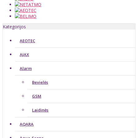
Kategorijos
AEOTEC
AJAX
Alarm
Bevielės
GSM
Laidinės
AQARA