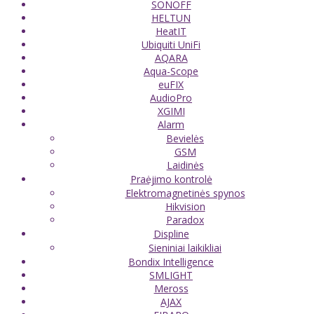
SONOFF
HELTUN
HeatIT
Ubiquiti UniFi
AQARA
Aqua-Scope
euFIX
AudioPro
XGIMI
Alarm
Bevielės
GSM
Laidinės
Praėjimo kontrolė
Elektromagnetinės spynos
Hikvision
Paradox
Displine
Sieniniai laikikliai
Bondix Intelligence
SMLIGHT
Meross
AJAX