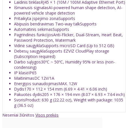
Laidinis tinklas
RJ45 × 1 (10M / 100M Adaptive Ethernet Port)
Išmanusis signalas
AI-powered human shape detection, AI-
powered vehicle shape detection
Pritaikyta įspėjimo zona
Supports
Abipusis bendravimas Two-way talk
Supports
Automatinis sekimas
Supports
Pagrindinės funkcijos
Anti-Flicker, Dual-Stream, Heart Beat,
Password Protection, Watermark
Vidinė saugykla
Supports microSD Card (Up to 512 GB)
Debesų saugykla
Supports EZVIZ CloudPlay storage
(Subscription required)
Darbo sąlygos
30ºC ~ 50ºC, Humidity 95% or less (non-
condensing)
IP klasė
IP65
Maitinimas
DC 12V/1A
Energijos sunaudojimas
MAX. 12W
Dydis
170 × 112 × 154 mm (6.69 × 4.41 × 6.06 inch)
Pakuotės dydis
205 × 176 × 194 mm (8.07 × 6.93 × 7.64 inch)
Svoris
Product: 630 g (22.22 oz), Weight with package: 1035
g (36.5 oz)
Neseniai žiūrėtos
Visos prekės