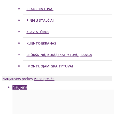
SPAUSDINTUVAI
PINIGŲ STALČIAI
KLAVIATŪROS
KLIENTO EKRANAS
BRŪKŠNINIŲ KODŲ SKAITYTUVŲ ĮRANGA
ĮMONTUOJAMI SKAITYTUVAI
Naujausios prekės
Visos prekės
Naujiena